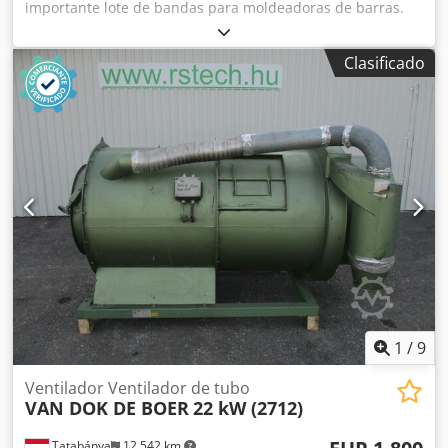
importante lote de bandas para moldeadoras de barras.
Marcas disponibles: - MAJOR - BONGARD - MERAND
TENOR/TREGOR - BERTRAND EURO2000 - BERTRAND
Clasificado
EUROMAP - JAC - PANIRECORD F73 - PANIRECORD F60/F57 -
SINMAG - PAVAILLER - STAFF Precios unitarios y al por
mayor. Credpfx Aiezqt Tcokof Se venden en kits completos
para una moldeadora, que incluyen: - Banda delantera -
Banda trasera - Banda inferior de refuerzo - Banda de
recepción
1
/
9
Ventilador Ventilador de tubo
VAN DOK DE BOER
22 kW (2712)
Tatabánya
12.542 km