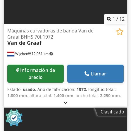
1
/
12
Máquinas curvadoras de banda Van de
Graaf BHHS 70t 1972
Van de Graaf
Wijchen
12.081 km
Información de
Llamar
precio
Estado:
usado
, Año de fabricación:
1972
, longitud total:
1.800 mm
, altura total:
1.400 mm
, ancho total:
2.250 mm
,
Color: Verde Peso en vacío: 2000 kg Precio: Consultar - Año
de fabricación: 1972 - Documentación disponible: No -
Clasificado
Certificado CE: No - Sistema de control: Convencional -
Dimensiones de transporte: 1800 mm x 2250 mm x 1400
mm (largo x ancho x alto) - Peso de transporte [kg]: 2000 kg