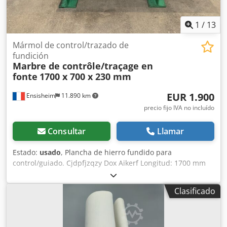
1
/
13
Mármol de control/trazado de
fundición
Marbre de contrôle/traçage en
fonte
1700 x 700 x 230 mm
EUR 1.900
Ensisheim
11.890 km
precio fijo IVA no incluído
Consultar
Llamar
Estado:
usado
, Plancha de hierro fundido para
control/guiado. Cjdpfjzqzy Dox Aikerf Longitud: 1700 mm
Anchura: 700 mm Grosor: 230 mm Altura sobre los apoyos:
940 mm Peso: 0,8 toneladas
Clasificado