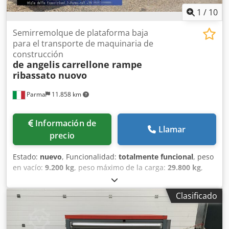
1
/
10
Semirremolque de plataforma baja
para el transporte de maquinaria de
construcción
de angelis
carrellone rampe
ribassato nuovo
Parma
11.858 km
Información de
Llamar
precio
Estado:
nuevo
, Funcionalidad:
totalmente funcional
, peso
en vacío:
9.200 kg
, peso máximo de la carga:
29.800 kg
,
peso total:
39.000 kg
, configuración de ejes:
3 ejes
,
longitud del espacio de carga:
10.000 mm
, anchura del
Clasificado
espacio de carga:
2.550 mm
, altura del espacio de carga:
850 mm
, longitud total:
13.700 mm
, ancho total:
2.550
mm
, amortiguación:
aire
, tamaño del neumático:
245.70 R