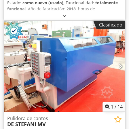
Estado:
como nuevo (usado)
, Funcionalidad:
totalmente
funcional
, Año de fabricación:
2018
, horas de
funcionamiento:
74 h
, número de máquina/vehículo:
PC16
/ P1551
, Compactador de tornillo y dos unidades de
Clasificado
contenedores cerrados de 16 m3, todos fabricados según
las más altas especificaciones por De Rooij en los Países
Bajos. Todos los equipos se han utilizado dentro de una
unidad de trituración de seguridad desde que eran
nuevos. Se desmanteló en 2023 y solo se han utilizado 74
horas desde que eran nuevos. Este equipo ha sido
utilizado por un banco para triturar dinero en efectivo y
residuos confidenciales, y siempre se ha ubicado dentro
de un edificio seguro. Todo en excelentes condiciones y
perfecto funcionamiento. Cjdpfx Asv Ilpheiksrf
1
/
14
Pulidora de cantos
DE STEFANI
MV