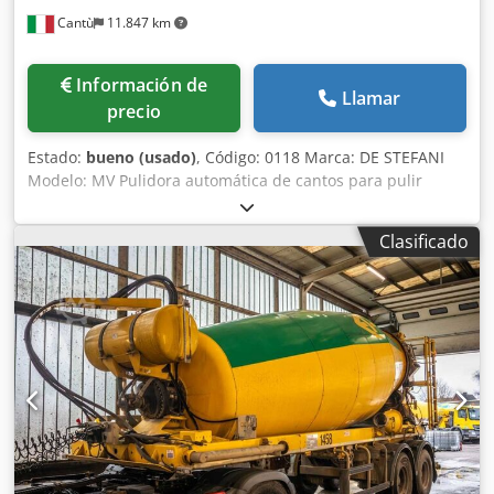
Cantù
11.847 km
Información de
Llamar
precio
Estado:
bueno (usado)
, Código: 0118 Marca: DE STEFANI
Modelo: MV Pulidora automática de cantos para pulir
poliéster, poliuretano y otras pinturas Csdowiv Dkepfx
Aikorf Características: Sistema de tracción sobre orugas
Clasificado
con patines de goma Prensor superior manual con ruedas
de goma Barra de soporte ajustable para piezas anchas
Composición: 1.er grupo - 2 cepillos ajustables - Motor de
4 CV 2.º grupo - 1 cepillo - Motor de 2 CV Altura de la
superficie de trabajo: 870 mm Velocidad de avance: de 5 a
25 m/min Longitud de trabajo mín.: 150 mm Altura de
trabajo mín./máx.: 10/100 mm Ancho de trabajo mín.: 50
mm Cabina de protección Cuadro eléctrico Dimensiones
totales: 2700 x 1000 x 1250 h (mm) Peso: 1500 kg