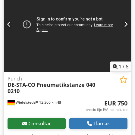
1
/
6
Punch
DE-STA-CO
Pneumatikstanze 040
0210
EUR 750
Wiefelstede
12.306 km
precio fijo IVA no incluído
Consultar
Llamar