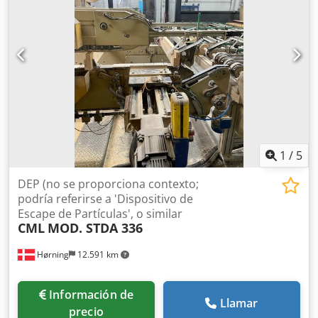
1
/
5
DEP (no se proporciona contexto;
podría referirse a 'Dispositivo de
Escape de Partículas', o similar
CML
MOD. STDA 336
Hørning
12.591 km
Información de
Llamar
precio