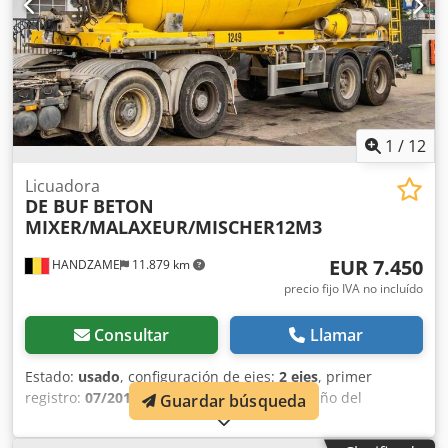
1
/
12
Licuadora
DE BUF
BETON
MIXER/MALAXEUR/MISCHER12M3
EUR 7.450
HANDZAME
11.879 km
precio fijo IVA no incluído
Consultar
Llamar
Estado:
usado
, configuración de ejes:
2 ejes
, primer
registro:
07/2014
, amortiguación:
aire
, tamaño del
Guardar búsqueda
neumático:
425/65R22,5
, distancia entre ejes:
1.300 mm
,
Año de fabricación:
2014
, Material utilizable: hormigón