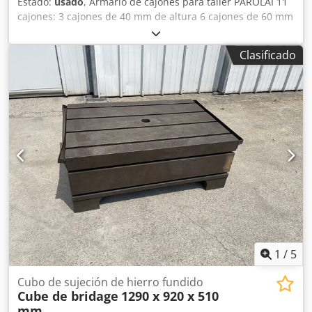
Estado:
usado
, Armario de cajones para taller PAROLAI 11
cajones: 3 cajones de 40 mm de altura 6 cajones de 60 mm
de altura Codpozmxttjfx Aikjrf 1 cajón de 150 mm de altura
1 cajón de 90 mm de altura Dimensiones (L x An x Al): 910 x
Clasificado
720 x 1110 mm Peso: aprox. 150 kg
1
/
5
Cubo de sujeción de hierro fundido
Cube de bridage
1290 x 920 x 510
mm