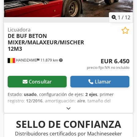
1
/
12
Licuadora
DE BUF
BETON
MIXER/MALAXEUR/MISCHER
12M3
EUR 6.450
HANDZAME
11.879 km
precio fijo IVA no incluído
Consultar
Llamar
Estado:
usado
, configuración de ejes:
2 ejes
, primer
registro:
12/2016
, amortiguación:
aire
, tamaño del
neumático:
425/65R22,5
, distancia entre ejes:
1.300 mm
,
Año de fabricación:
2016
, Material utilizable: hormigón
Medida de neumáticos: 425/65R22,5 Suspensión:
SELLO DE CONFIANZA
suspensión neumática Tracción: tracción a las ruedas Peso
en vacío: 7.720 kg Csdpfx Aieuc Dcdokerf Carga útil: 28.280
Distribuidores certificados por Machineseeker