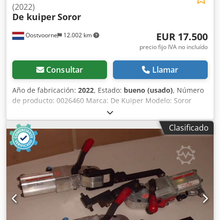
(2022)
De kuiper
Soror
EUR 17.500
Oostvoorne
12.002 km
precio fijo IVA no incluído
Consultar
Llamar
Año de fabricación:
2022
, Estado:
bueno (usado)
, Número
de producto: 0026460 Marca: De Kuiper Modelo: Soror
Categoría del producto: Freidoras Longitud: 2700 mm
Anchura: 920 mm Altura: 1800 mm Cedpfozbmptex Aikjrf
Clasificado
Tensión de conexión (V): 400 Potencia (W): 47150 Año de
fabricación: 2022 Equipado con sistema de filtrado de
grasa. Incluye 3 cubas (1x ORE440 y 2x ORE540) y bandeja
de desbaste.