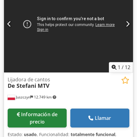
- Paquetes de transporte [unidades]: 1 Codpfxozm N Rij
Aikorf Información financiera IVA: El precio indicado no
incluye el IVA IVA/Régimen de recargo del IVA: El IVA es
deducible para las empresas Entrega y aceptación de
vehículos usados posibles en cualquier momento para
todos los productos de la industria Lukas van Rossum
1
/
12
Lijadora de cantos
De Stefani
MTV
Juszczyn
12.749 km
Información de
Llamar
precio
Estado:
usado
, Funcionalidad:
totalmente funcional
,