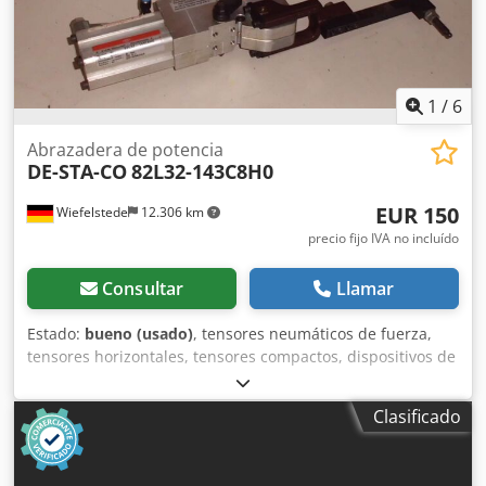
1
/
6
Abrazadera de potencia
DE-STA-CO
82L32-143C8H0
EUR 150
Wiefelstede
12.306 km
precio fijo IVA no incluído
Consultar
Llamar
Estado:
bueno (usado)
, tensores neumáticos de fuerza,
tensores horizontales, tensores compactos, dispositivos de
sujeción, tensores neumáticos de fuerza Csdpfxsb A H E Ie
Aiksrf -Tipo: 82L32-143C8H0 -Cantidad: 4 unidades
Clasificado
disponibles -Precio: por unidad -Peso: 2,1 kg/unidad