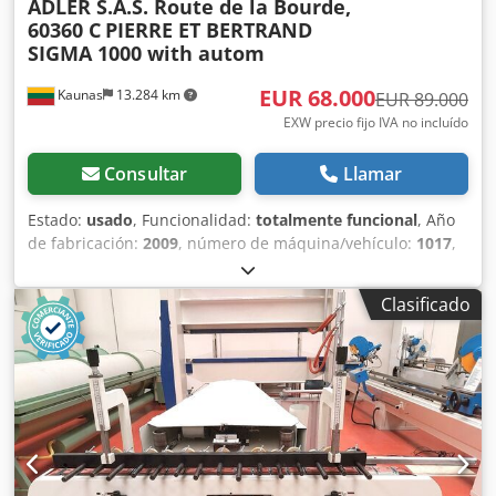
ADLER S.A.S. Route de la Bourde,
60360 C
PIERRE ET BERTRAND
SIGMA 1000 with autom
EUR 68.000
Kaunas
13.284 km
EUR 89.000
EXW precio fijo IVA no incluído
Consultar
Llamar
Estado:
usado
, Funcionalidad:
totalmente funcional
, Año
de fabricación:
2009
, número de máquina/vehículo:
1017
,
Línea de producción usada para bloques de hormigón (y
arcilla expandida). La línea se utilizaba para producir
Clasificado
bloques de hormigón utilizando arcilla expandida. Desde
2023-08, la línea ya no está en funcionamiento, se ha
conservado. Línea de bloques en orden: - 2 pcs. silos
pequeños (con vibro, con aletas neumáticas). -
Transportador de suministro de materia prima a la tolva
de pesaje. - Tolva de pesaje. - Transportador de suministro
de materia prima desde la tolva de pesaje hasta la
mezcladora. - Mezcladora FK Machinery (Polonia, 2022,