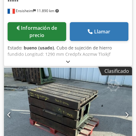
Ensisheim
11.890 km
Información de
Llamar
precio
Estado:
bueno (usado)
, Cubo de sujeción de hierro
fundido Longitud: 1290 mm Credpfx Aozmw Tloikjf
Anchura: 920 mm Altura: 510 mm Dimensiones de las
ranuras en T: 42 x 25 mm 2 caras con ranuras Peso:
Clasificado
aproximadamente 1 tonelada