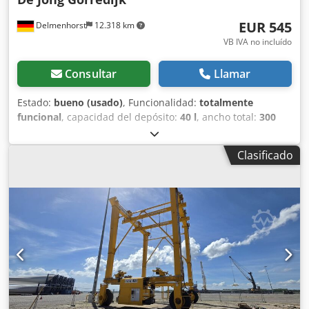
EUR 545
Delmenhorst
12.318 km
VB IVA no incluído
Consultar
Llamar
Estado:
bueno (usado)
, Funcionalidad:
totalmente
funcional
, capacidad del depósito:
40 l
, ancho total:
300
mm
, altura total:
930 mm
, material de la pared:
acero
inoxidable
, presión de funcionamiento:
5 bar
,
Clasificado
sobrepresión (máx.):
7 bar
, Depósito de presión de acero
inoxidable de segunda mano Número de artículo: 10624
Última aplicación: Industria farmacéutica Volumen: 40 L
Tipo: Vertical sobre carro con ruedas Altura de las ruedas:
80 mm Material (en contacto con el producto): 1.4301 / AISI
304 Ejecución: De pared simple Tapa domo: 80x97 mm
Presión de trabajo según placa de características: 5 bar
Dimensiones del depósito: Diámetro exterior: 300 mm
Altura cilíndrica: 500 mm Altura total: 930 mm Anchura
total: 450 mm Longitud total: 470 mm Materiales: Interior:
1.4301 / AISI 304 Exterior: 1.4301 / AISI 304 Equipamiento: