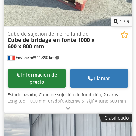
1
/
9
Cubo de sujeción de hierro fundido
Cube de bridage en fonte
1000 x
600 x 800 mm
Ensisheim
11.890 km
Información de
Llamar
precio
Estado:
usado
, Cubo de sujeción de fundición, 2 caras
Longitud: 1000 mm Crsdpfx Aiszmw S Iskjf Altura: 600 mm
Profundidad: 800 mm Dimensiones de ranuras en T: 38 x
22 mm Peso: aprox. 600 kg
Clasificado