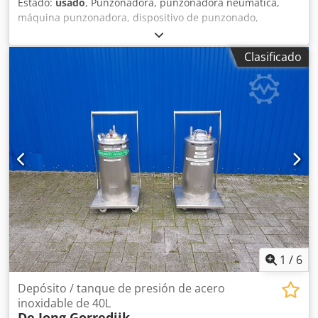
Estado:
usado
, Punzonadora, punzonadora neumática,
máquina punzonadora, dispositivo de punzonado,
máquina perforadora, punzonadora neumática manual -
Fabricante: DE-STA-CO, punzonadora neumática Cedpofwx
Clasificado
Uyjfx Aiksrf -Tipo: 040 0210 -Punzón integrado: Ø 2,5 mm -
Salida máxima: 25 mm -Dimensiones: 190/200/A510 mm -
Peso: 24 kg
1
/
6
Depósito / tanque de presión de acero
inoxidable de 40L
De Jong Gorredijk