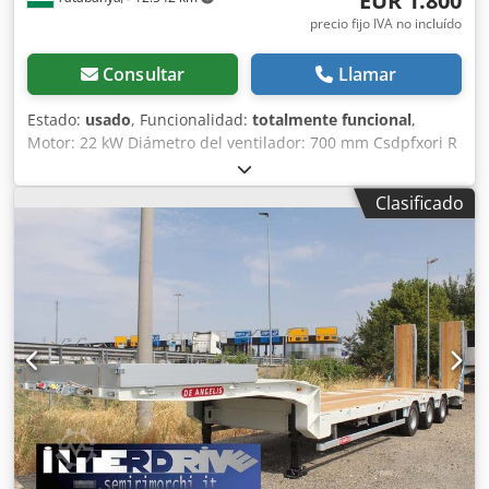
EUR 1.800
precio fijo IVA no incluído
Consultar
Llamar
Estado:
usado
, Funcionalidad:
totalmente funcional
,
Motor: 22 kW Diámetro del ventilador: 700 mm Csdpfxori R
Duo Aikjrf Longitud: 2500 mm
Clasificado