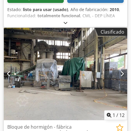
Estado:
listo para usar (usado)
, Año de fabricación:
2010
,
Funcionalidad:
totalmente funcional
, CML - DEP LÍNEA
FLEXIBLE PARA LA PRODUCCIÓN DE ELEMENTOS DE
VENTANAS SEGÚN EL DISEÑO LY-09-087-05 DE FECHA
Clasificado
27/01/2010 01. TRANSPORTADOR DE BANDA 1=4500 mm
02. TRANSFERENCIA EN "L" CON RODILLOS RECUBIERTOS
DE PVC Y ACUMULADOR 03. ENSAMBLADORA DE
EXTREMOS DOBLES (TENONADORA) CML MOD. STDA 336
Cjdpjxtacisfx Aikerf 04. SISTEMA COMPLETO DE CONTROL
DE LA MÁQUINA CONSULTE LAS CARACTERÍSTICAS
TÉCNICAS EN EL ARCHIVO PDF ADJUNTO
1
/
12
Bloque de hormigón - fábrica