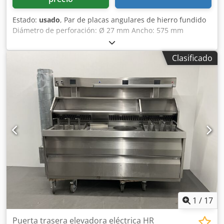
Estado:
usado
, Par de placas angulares de hierro fundido
Diámetro de perforación: Ø 27 mm Ancho: 575 mm
Profundidad: 2000 mm Cedpfx Aezmw Naeikorf Altura
total: 4000 mm Peso unitario: aprox. 6 toneladas
Clasificado
1
/
17
Puerta trasera elevadora eléctrica HR