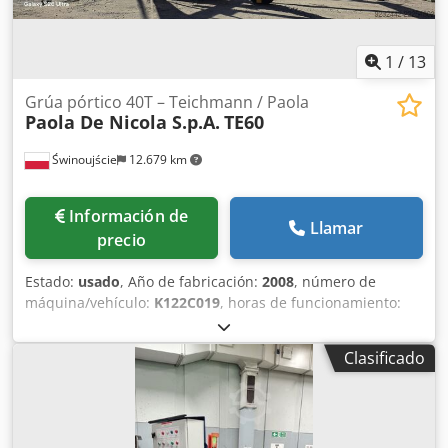
Crjdpfx Aieza Eicjkof Placa de características: Sí
1
/
13
Grúa pórtico 40T – Teichmann / Paola
Paola De Nicola S.p.A.
TE60
Świnoujście
12.679 km
Información de
Llamar
precio
Estado:
usado
, Año de fabricación:
2008
, número de
máquina/vehículo:
K122C019
, horas de funcionamiento:
527 h
, Grúa pórtico de 40 toneladas – Teichmann / Paola
De Nicola Se vende una grúa pórtico con una capacidad de
Clasificado
elevación de 40 toneladas, tras una modernización integral
realizada en 2025 por Teichmann GmbH. La máquina está
en perfecto estado de funcionamiento, con las
certificaciones y la documentación técnica completas y