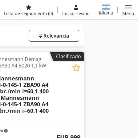
Idioma
Lista de seguimiento
(0)
Iniciar sesión
Menú
Relevancia
Clasificado
annesmann Demag
BA90 A4 B020 1,1 kW
V
Mannesmann
-0-145-1 ZBA90 A4
br./min i=60,1 400
r Mannesmann
-0-145-1 ZBA90 A4
br./min i=60,1 400
km
EUR 999