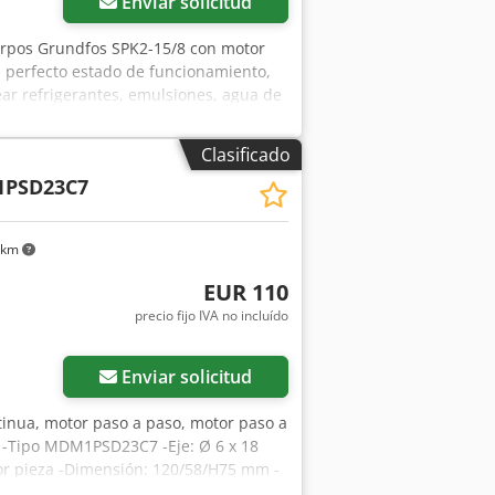
Enviar solicitud
uerpos Grundfos SPK2-15/8 con motor
 perfecto estado de funcionamiento,
ear refrigerantes, emulsiones, agua de
instalaciones industriales. Presenta
 Modelo: SPK2-15/8 Codszn N Auspfx
Clasificado
 23–31 m Frecuencia: 50 Hz Datos del
PSD23C7
 kW Alimentación: 3×200–220 V Δ /
ocidad de rotación: 2800–2840 rpm
e de aislamiento: F
 km
EUR 110
precio fijo IVA no incluído
Enviar solicitud
ntinua, motor paso a paso, motor paso a
o -Tipo MDM1PSD23C7 -Eje: Ø 6 x 18
por pieza -Dimensión: 120/58/H75 mm -