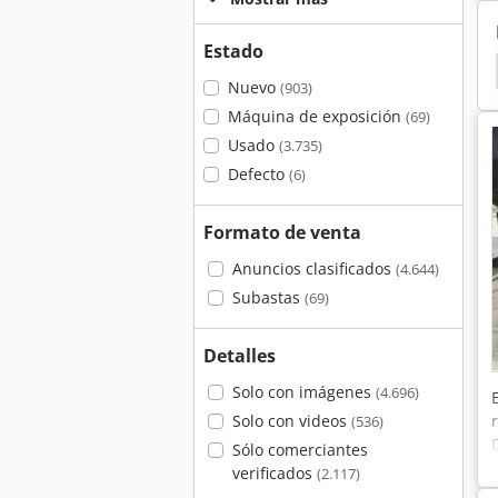
Estado
reductor
Motor Electrico
Motores Electricos
Nuevo
(903)
Máquina de exposición
(69)
Usado
(3.735)
Defecto
(6)
Formato de venta
Anuncios clasificados
(4.644)
Subastas
(69)
Detalles
Solo con imágenes
(4.696)
Solo con videos
(536)
Sólo comerciantes
verificados
(2.117)