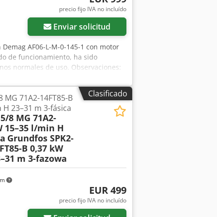
precio fijo IVA no incluído
Enviar solicitud
 Demag AF06-L-M-0-145-1 con motor
ado de funcionamiento, ha sido
ignos normales de uso. Observaciones:
ada; esto no afecta al funcionamiento
del motor presenta una pequeña grieta
Clasificado
8 MG 71A2-14FT85-B
 Fabricante: Mannesmann Demag AG
n H 23–31 m 3-fásica
 Demag ZBA90 A4 B020 Potencia: 1,1
5/8 MG 71A2-
riente nominal: 2,80 A Velocidad de
W 15–35 l/min H
ación de transmisión: i = 60,1 Par de
wa
Grundfos SPK2-
miento: F Peso: 21,2 kg
FT85-B 0,37 kW
3–31 m 3-fazowa
km
EUR 499
precio fijo IVA no incluído