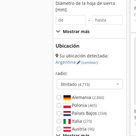
Diámetro de la hoja de sierra
[mm]:
-
Mostrar más
Ubicación
Su ubicación detectada:
Argentina
(cambiar)
radio:
Ilimitado
(4.713)
Alemania
(2.860)
Polonia
(465)
Países Bajos
(334)
Italia
(273)
Austria
(96)
Mostrar más