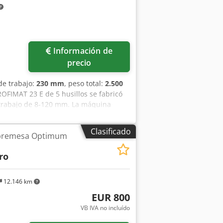
Información de
precio
de trabajo:
230 mm
, peso total:
2.500
OFIMAT 23 E de 5 husillos se fabricó
 trabajo de 8-120 mm. La máquina
 de 5-24 m/min. Si está buscando
sidere la máquina WEINIG DIMTER
Clasificado
obremesa Optimum
más detalles. • Nota de estado: No
e husillos: 5 (arriba, derecha,
ro
nce: 5-24 m/min • Consumo total: aprox.
12.146 km
EUR 800
VB IVA no incluído