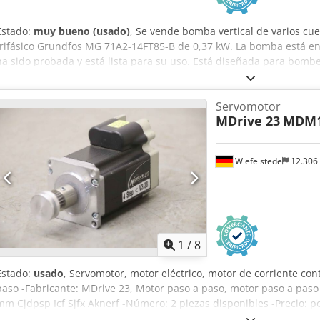
Estado:
muy bueno (usado)
, Se vende bomba vertical de varios c
trifásico Grundfos MG 71A2-14FT85-B de 0,37 kW. La bomba está en
ha sido probada y está lista para su uso. Está diseñada para bomb
proceso y otros líquidos utilizados en máquinas herramienta CNC e 
signos normales de uso. Datos de la bomba: Fabricante: Grundfos
Servomotor
Aknorf Versión: AMA CVUV Caudal: 15–35 l/min Altura de elevación:
MDrive 23
MDM1
motor: Fabricante: Grundfos Tipo: MG 71A2-14FT85-B Potencia: 0,37
346–380 V Y Frecuencia: 50 Hz Corriente nominal: 1,92 / 1,10 A Vel
Factor de potencia (cos φ): 0,82–0,75 Grado de protección: IP54 Clas
Wiefelstede
12.306
1
/
8
Estado:
usado
, Servomotor, motor eléctrico, motor de corriente co
paso -Fabricante: MDrive 23, Motor paso a paso, motor paso a pas
mm Cjdpsp Icf Sjfx Aknerf -Número: 2 piezas disponibles -Precio: 
Peso: 1,2 kg/unidad