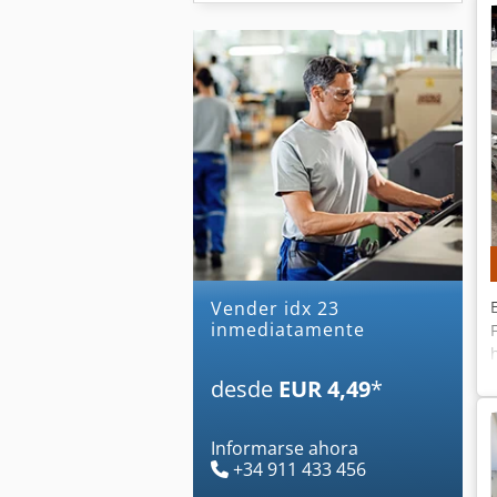
Vender idx 23
inmediatamente
desde
EUR 4,49
*
Informarse ahora
+34 911 433 456