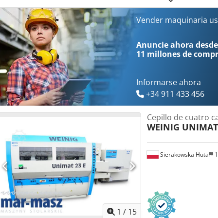
Vender maquinaria us
Anuncie ahora desde
11 millones de comp
Informarse ahora
+34 911 433 456
Cepillo de cuatro c
WEINIG UNIMAT 
Sierakowska Huta
1
1
/
15