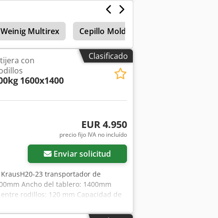
tud de tubo: 2x 4,9 metros Presión
. 2,5 m³/h Conexión de gas: 1/2"
Weinig Multirex
Cepillo Moldeador
Cuatro Pus
Clasificado
tijera con
odillos
00kg
1600x1400
EUR 4.950
precio fijo IVA no incluído
Enviar solicitud
: KrausH20-23 transportador de
 1600mm Ancho del tablero: 1400mm
l entre rodillos: 120 mm Capacidad de
a Accionamiento por cadena, con motor