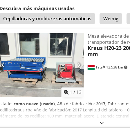
calorífica: 23 kW Quemador de gas + ventilador de extracción Longi
nominal de conexión G20.1: 25 mbar Consumo nominal de gas: aprox
Descubra más máquinas usadas
Crsdpfx Aksq Hu Afonjf Tensión de conexión: IP21 AC 230V 50Hz
Cepilladoras y moldureras automáticas
Weinig
Mesa elevadora de 
transportador de r
Kraus H20-23 20
mm
Tata
12.538 km
1
/
13
Estado:
como nuevo (usado)
, Año de fabricación:
2017
, Fabricante
rodillos:kraus rba Año de fabricación: 2017 Longitud del tablero:
Diámetro de los rodillos: 100 mm, material: acero. Distancia centra
carga: 2000 kg Altura de elevación: 1700 mm Sin unidad hidráulic
eléctrico de engranajes. 1,1 kW, 400 V, 50 Hz Codpfxenr Hfys Aknjrf