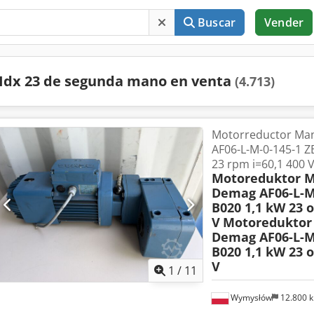
Buscar
Vender
Idx 23 de segunda mano en venta
(4.713)
Motorreductor M
AF06-L-M-0-145-1 Z
23 rpm i=60,1 400 
Motoreduktor 
Demag AF06-L-M
B020 1,1 kW 23 o
V
Motoredukto
Demag AF06-L-M
B020 1,1 kW 23 o
V
1
/
11
Wymysłów
12.800 