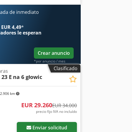
ada de inmediato
 EUR 4,49
*
radores
le esperan
Crear anuncio
*por anuncio / mes
Clasificado
aras
23 E
na 6 głowic
2.906 km
EUR 29.260
EUR 34.000
precio fijo IVA no incluído
Enviar solicitud