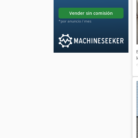
vender sin comisión
*por anuncio / mes