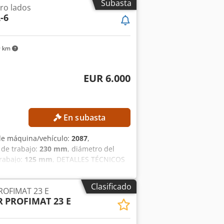
Subasta
ro lados
-6
9 km
EUR 6.000
En subasta
de máquina/vehículo:
2087
,
 de trabajo:
230 mm
, diámetro del
trabajo:
125 mm
, DETALLES TÉCNICOS
ura de trabajo mín.: 18 mm Anchura de
ad de avance máx.: 28 m/min Número de
Clasificado
ROFIMAT 23 E
illos: 40 mm Motores de los husillos 1.
R
PROFIMAT 23 E
do: 7,5 kW 4. Husillo superior: 11 kW 5.
 MÁQUINA Fusible principal: 105 A
00 x 1.850 mm Peso: 4.000 kg