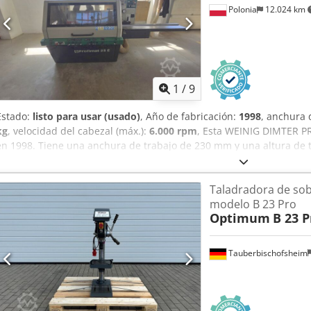
Polonia
12.024 km
Cedpozrmpasfx Aknerf
1
/
9
Estado:
listo para usar (usado)
, Año de fabricación:
1998
, anchura 
kg
, velocidad del cabezal (máx.):
6.000 rpm
, Esta WEINIG DIMTER PR
en 1998. Tiene una anchura de trabajo de 230 mm y una altura de
funciona a una velocidad de husillo de 6000 rpm y tiene un avance
obtener capacidades de planeado de madera de alta calidad, con
Taladradora de s
PROFIMAT 23 E que tenemos a la venta. Contacte con nosotros para 
modelo B 23 Pro
reconstruido - sin garantía • Altura de trabajo: 8-120 mm • Número d
Optimum
B 23 P
izquierda, abajo, arriba) Credpfezaq Tasx Aknef • Velocidad de ava
25 kW • Longitud de la mesa de alimentación: aprox. 2000 mm
Tauberbischofsheim