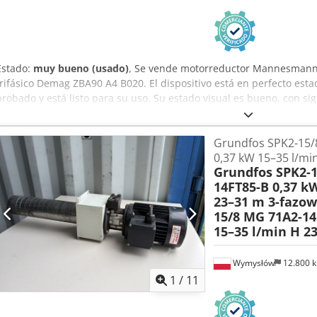
Estado:
muy bueno (usado)
, Se vende motorreductor Mannesmann
trifásico Demag ZBA90 A4 B020. El dispositivo está en perfecto est
probado y está listo para su uso. Su estado visual es bueno, con s
Crjdszpbufjpfx Aknof Una de las orejetas de montaje ha sido recort
ni al montaje correcto del motorreductor. La cubierta de plástico 
Grundfos SPK2-15/
que no afecta al funcionamiento del dispositivo. Datos técnicos:
0,37 kW 15–35 l/mi
Modelo de la caja de cambios: AF06-L-M-0-145-1 Modelo del motor:
Grundfos SPK2-1
kW Alimentación: 3×400 V CA, 50 Hz Tensión del freno: 180 V CC Cor
14FT85-B 0,37 k
rotación del motor: 1400 rpm Velocidad de salida: aprox. 23 rpm Rel
23–31 m 3-fazo
frenado: 20 Nm Cos φ: 0,75 Grado de protección: IP54 Clase de aisla
15/8 MG 71A2-14
15–35 l/min H 2
Wymysłów
12.800 
1
/
11