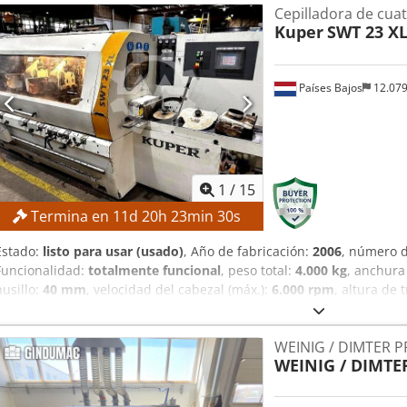
Cepilladora de cuat
Kuper
SWT 23 XL
Países Bajos
12.07
1
/
15
Termina en
11
d
20
h
23
min
29
s
Estado:
listo para usar (usado)
, Año de fabricación:
2006
, número 
Funcionalidad:
totalmente funcional
, peso total:
4.000 kg
, anchura
husillo:
40 mm
, velocidad del cabezal (máx.):
6.000 rpm
, altura de 
Altura de trabajo mín.: 8 mm Altura de trabajo máx.: 125 mm Anch
trabajo máx.: 230 mm Velocidad de avance mín.: 6 m/min Velocid
WEINIG / DIMTER P
husillos: 6 Velocidad de los husillos: 6.000 rpm Diámetro de los hus
WEINIG / DIMTE
Husillo inferior: 5,5 kW 2. Husillo derecho: 5,5 kW 3. Husillo izquier
Husillo superior: 7,5 kW 6. Husillo inferior: 7,5 kW DETALLES DE LA
Dimensiones y peso Dimensiones (largo x ancho x alto): 7.500 x 2.0