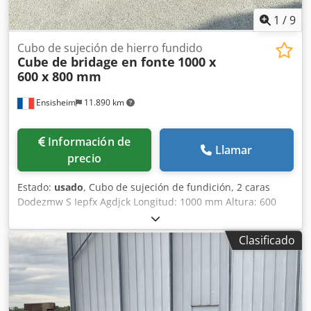
1
/
9
Cubo de sujeción de hierro fundido
Cube de bridage en fonte
1000 x
600 x 800 mm
Ensisheim
11.890 km
Información de
Llamar
precio
Estado:
usado
, Cubo de sujeción de fundición, 2 caras
Dodezmw S Iepfx Agdjck Longitud: 1000 mm Altura: 600
mm Profundidad: 800 mm Dimensiones de ranuras en T:
38 x 22 mm Peso: aprox. 600 kg
Clasificado