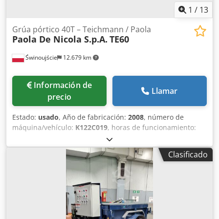
1
/
13
Grúa pórtico 40T – Teichmann / Paola
Paola De Nicola S.p.A.
TE60
Świnoujście
12.679 km
Información de
Llamar
precio
Estado:
usado
, Año de fabricación:
2008
, número de
máquina/vehículo:
K122C019
, horas de funcionamiento:
527 h
, Grúa pórtico de 40 toneladas – Teichmann / Paola
De Nicola Se vende una grúa pórtico con una capacidad de
Clasificado
elevación de 40 toneladas, tras una modernización integral
realizada en 2025 por Teichmann GmbH. Dcodpfxezick Ie
Agdek La máquina está en perfecto estado de
funcionamiento, con las certificaciones y la documentación
técnica completas y actualizadas. Datos básicos: •
Fabricante: Paola De Nicola S.p.A. • Año de fabricación: