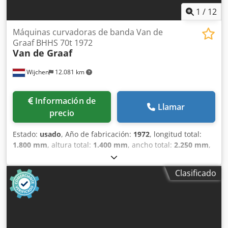
1
/
12
Máquinas curvadoras de banda Van de
Graaf BHHS 70t 1972
Van de Graaf
Wijchen
12.081 km
Información de
Llamar
precio
Estado:
usado
, Año de fabricación:
1972
, longitud total:
1.800 mm
, altura total:
1.400 mm
, ancho total:
2.250 mm
,
Color: Verde Peso en vacío: 2000 kg Precio: Consultar - Año
de fabricación: 1972 - Documentación disponible: No -
Clasificado
Certificado CE: No - Sistema de control: Convencional -
Dimensiones de transporte: 1800 mm x 2250 mm x 1400
mm (largo x ancho x alto) - Peso de transporte [kg]: 2000 kg
- Paquetes de transporte [unidades]: 1 Información
financiera IVA: El precio indicado no incluye el IVA