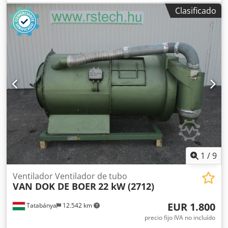
BONGARD - MERAND TENOR/TREGOR - BERTRAND
Clasificado
EURO2000 - BERTRAND EUROMAP - JAC - PANIRECORD F73
- PANIRECORD F60/F57 - SINMAG - PAVAILLER - STAFF
Precios unitarios y al por mayor. Se venden en kits
completos para una moldeadora, que incluyen: - Banda
delantera - Banda trasera - Banda inferior de refuerzo -
Banda de recepción
1
/
9
Ventilador Ventilador de tubo
VAN DOK DE BOER
22 kW (2712)
EUR 1.800
Tatabánya
12.542 km
precio fijo IVA no incluído