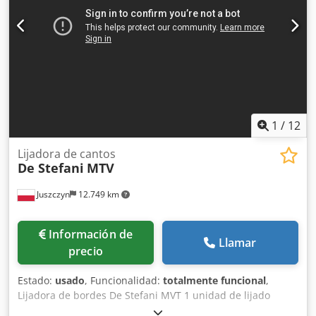
IVA/Régimen de recargo del IVA: El IVA es deducible para
las empresas Dcedpfjzm N Riex Agdek Entrega y
aceptación de vehículos usados posibles en cualquier
momento para todos los productos de la industria Lukas
van Rossum
1
/
12
Lijadora de cantos
De Stefani
MTV
Juszczyn
12.749 km
Información de
Llamar
precio
Estado:
usado
, Funcionalidad:
totalmente funcional
,
Lijadora de bordes De Stefani MVT 1 unidad de lijado
Altura máxima de la pieza: 100 mm Motor de la unidad de