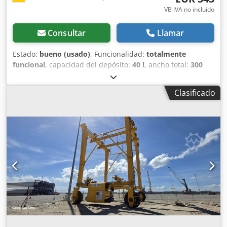
VB IVA no incluído
Consultar
Llamar
Estado:
bueno (usado)
, Funcionalidad:
totalmente
funcional
, capacidad del depósito:
40 l
, ancho total:
300
mm
, altura total:
930 mm
, material de la pared:
acero
inoxidable
, presión de funcionamiento:
5 bar
,
Clasificado
sobrepresión (máx.):
7 bar
, Depósito de presión de acero
inoxidable de segunda mano Número de artículo: 10624
Última aplicación: Industria farmacéutica Volumen: 40 L
Tipo: Vertical sobre carro con ruedas Altura de las ruedas:
80 mm Material (en contacto con el producto): 1.4301 / AISI
304 Ejecución: De pared simple Tapa domo: 80x97 mm
Presión de trabajo según placa de características: 5 bar
Dimensiones del depósito: Dcsdpjza Eicjfx Agdek Diámetro
exterior: 300 mm Altura cilíndrica: 500 mm Altura total: 930
mm Anchura total: 450 mm Longitud total: 470 mm
Materiales: Interior: 1.4301 / AISI 304 Exterior: 1.4301 / AISI
304 Equipamiento: Placa de características: Sí