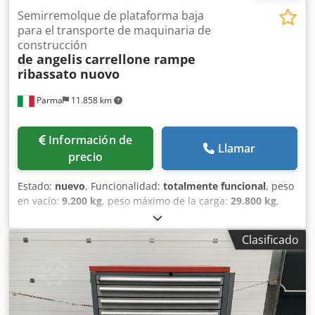
Semirremolque de plataforma baja
para el transporte de maquinaria de
construcción
de angelis
carrellone rampe
ribassato nuovo
Parma
11.858 km
Información de
Llamar
precio
Estado:
nuevo
, Funcionalidad:
totalmente funcional
, peso
en vacío:
9.200 kg
, peso máximo de la carga:
29.800 kg
,
peso total:
39.000 kg
, configuración de ejes:
3 ejes
,
longitud del espacio de carga:
10.000 mm
, anchura del
Clasificado
espacio de carga:
2.550 mm
, altura del espacio de carga:
850 mm
, longitud total:
13.700 mm
, ancho total:
2.550
mm
, amortiguación:
aire
, tamaño del neumático:
245.70 R
17.5
, color:
blanco
, freno de remolque:
remolque con
freno
, Año de fabricación:
2026
, Equipamiento:
ABS,