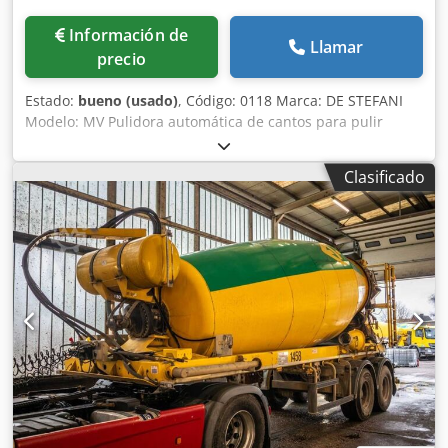
Información de
Llamar
precio
Estado:
bueno (usado)
, Código: 0118 Marca: DE STEFANI
Modelo: MV Pulidora automática de cantos para pulir
poliéster, poliuretano y otras pinturas Características:
Sistema de tracción sobre orugas con patines de goma
Clasificado
Prensor superior manual con ruedas de goma Barra de
soporte ajustable para piezas anchas Composición:
Dodpfswiv Dksx Agdjck 1.er grupo - 2 cepillos ajustables -
Motor de 4 CV 2.º grupo - 1 cepillo - Motor de 2 CV Altura
de la superficie de trabajo: 870 mm Velocidad de avance:
de 5 a 25 m/min Longitud de trabajo mín.: 150 mm Altura
de trabajo mín./máx.: 10/100 mm Ancho de trabajo mín.:
50 mm Cabina de protección Cuadro eléctrico Dimensiones
totales: 2700 x 1000 x 1250 h (mm) Peso: 1500 kg