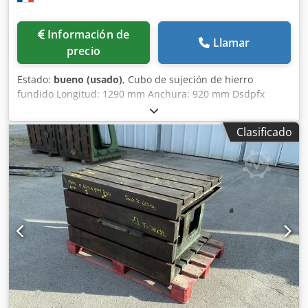
Información de
Llamar
precio
Estado:
bueno (usado)
, Cubo de sujeción de hierro
fundido Longitud: 1290 mm Anchura: 920 mm Dsdpfx
Ajzmw Tlogdjck Altura: 510 mm Dimensiones de las
ranuras en T: 42 x 25 mm 2 caras con ranuras Peso:
Clasificado
aproximadamente 1 tonelada