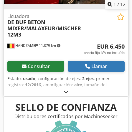
1
/
12
Licuadora
DE BUF
BETON
MIXER/MALAXEUR/MISCHER
12M3
EUR 6.450
HANDZAME
11.879 km
precio fijo IVA no incluído
Consultar
Llamar
Estado:
usado
, configuración de ejes:
2 ejes
, primer
registro:
12/2016
, amortiguación:
aire
, tamaño del
neumático:
425/65R22,5
, distancia entre ejes:
1.300 mm
,
Año de fabricación:
2016
, Material utilizable: hormigón
Medida de neumáticos: 425/65R22,5 Djdouc Dcdopfx
SELLO DE CONFIANZA
Agdsck Suspensión: suspensión neumática Tracción:
tracción a las ruedas Peso en vacío: 7.720 kg Carga útil:
Distribuidores certificados por Machineseeker
28.280 kg MMA: 36.000 kg Marca de la carrocería: DE BUF