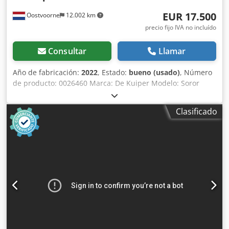
EUR 17.500
Oostvoorne
12.002 km
precio fijo IVA no incluído
Consultar
Llamar
Año de fabricación:
2022
, Estado:
bueno (usado)
, Número
de producto: 0026460 Marca: De Kuiper Modelo: Soror
Categoría del producto: Freidoras Longitud: 2700 mm
Anchura: 920 mm Altura: 1800 mm Dcedpfozbmptsx Agdjk
Clasificado
Tensión de conexión (V): 400 Potencia (W): 47150 Año de
fabricación: 2022 Equipado con sistema de filtrado de
grasa. Incluye 3 cubas (1x ORE440 y 2x ORE540) y bandeja
de desbaste.