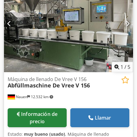
1
/
5
Máquina de llenado De Vree V 156
Abfüllmaschine De Vree
V 156
Nauen
12.532 km
Información de
Llamar
precio
Estado:
muy bueno (usado)
, Máquina de llenado