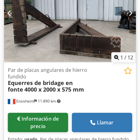
1
/
12
Par de placas angulares de hierro
fundido
Equerres de bridage en
fonte
4000 x 2000 x 575 mm
Ensisheim
11.890 km
Información de
Llamar
precio
Estado:
usado
, Par de placas angulares de hierro fundido