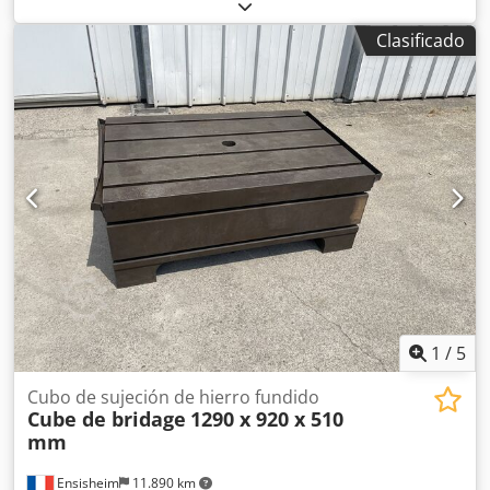
de altura Dedpfx Aezmxttegdeck 1 cajón de 150 mm de
altura 1 cajón de 90 mm de altura Dimensiones (L x An x
Clasificado
Al): 910 x 720 x 1110 mm Peso: aprox. 150 kg
1
/
5
Cubo de sujeción de hierro fundido
Cube de bridage
1290 x 920 x 510
mm
Ensisheim
11.890 km