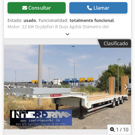
Consultar
Llamar
Estado:
usado
, Funcionalidad:
totalmente funcional
,
Motor: 22 kW Dcjdpfori R Dujx Agdsk Diámetro del
ventilador: 700 mm Longitud: 2500 mm
Clasificado
1
/
10