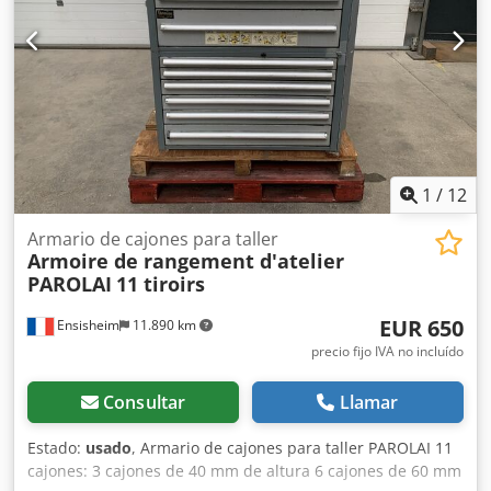
elevador trasero
, semirremolque plataforma De Angelis,
nuevo, disponible para entrega inmediata, sujeto a
disponibilidad, 3 ejes con suspensión neumática, tercer
eje direccional, EBS, plataforma de 10 metros de longitud,
altura desde el suelo de 85 cm, rampas dobles
electrohidráulicas con doble pistón para una apertura
completa, rampas ajustables en anchura, rampas
galvanizadas en caliente, par de ganchos laterales tipo
Rud y alojamiento para puntales, suelo de chapa y
1
/
12
madera, n.º 12 neumáticos 245.70 R 17.5, laterales de
aluminio en el cuello, garantía del fabricante,
Armario de cajones para taller
Armoire de rangement d'atelier
CONCESIONARIO INTERDRIVE SRL - PARMA. Dcsdjznm
PAROLAI
11 tiroirs
Tqepfx Agdek
EUR 650
Ensisheim
11.890 km
precio fijo IVA no incluído
Consultar
Llamar
Estado:
usado
, Armario de cajones para taller PAROLAI 11
cajones: 3 cajones de 40 mm de altura 6 cajones de 60 mm