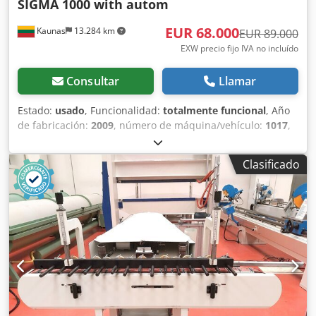
SIGMA 1000 with autom
EUR 68.000
Kaunas
13.284 km
EUR 89.000
EXW precio fijo IVA no incluído
Consultar
Llamar
Estado:
usado
, Funcionalidad:
totalmente funcional
, Año
de fabricación:
2009
, número de máquina/vehículo:
1017
,
Línea de producción usada para bloques de hormigón (y
arcilla expandida). La línea se utilizaba para producir
Clasificado
bloques de hormigón utilizando arcilla expandida. Desde
2023-08, la línea ya no está en funcionamiento, se ha
conservado. Línea de bloques en orden: - 2 pcs. silos
pequeños (con vibro, con aletas neumáticas). -
Transportador de suministro de materia prima a la tolva
de pesaje. - Tolva de pesaje. - Transportador de suministro
de materia prima desde la tolva de pesaje hasta la
mezcladora. - Mezcladora FK Machinery (Polonia, 2022,
capacidad de la cuchara 1200 l, potencia del motor 18,5
kW). - Transportador de alimentación de la mezcla desde