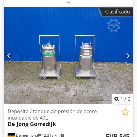
sujeción, tensores neumáticos de fuerza -Tipo: 82L32-
143C8H0 -Cantidad: 4 unidades disponibles -Precio: por
Clasificado
unidad Dedpfx Aeb A H E Iegdjck -Peso: 2,1 kg/unidad
1
/
6
Depósito / tanque de presión de acero
inoxidable de 40L
De Jong Gorredijk
EUR 545
Delmenhorst
12.318 km