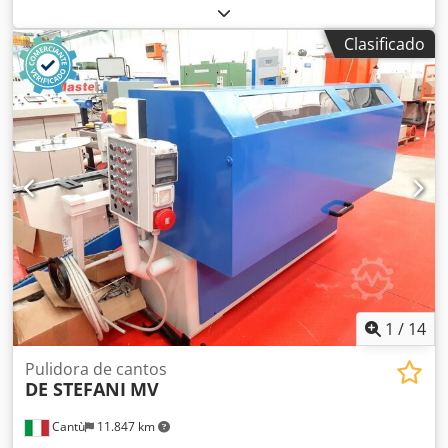
funcionamiento:
74 h
, número de máquina/vehículo:
PC16
/ P1551
, Compactador de tornillo y dos unidades de
Clasificado
contenedores cerrados de 16 m3, todos fabricados según
las más altas especificaciones por De Rooij en los Países
Bajos. Todos los equipos se han utilizado dentro de una
unidad de trituración de seguridad desde que eran
nuevos. Se desmanteló en 2023 y solo se han utilizado 74
horas desde que eran nuevos. Este equipo ha sido
utilizado por un banco para triturar dinero en efectivo y
residuos confidenciales, y siempre se ha ubicado dentro
de un edificio seguro. Todo en excelentes condiciones y
perfecto funcionamiento. Dcsdpfx Asv Ilphsgdjk
1
/
14
Pulidora de cantos
DE STEFANI
MV
Cantù
11.847 km