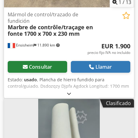
1
/
13
Mármol de control/trazado de
fundición
Marbre de contrôle/traçage en
fonte
1700 x 700 x 230 mm
EUR 1.900
Ensisheim
11.890 km
precio fijo IVA no incluído
Consultar
Llamar
Estado:
usado
, Plancha de hierro fundido para
control/guiado. Dsdozqzy Djpfx Agdock Longitud: 1700 mm
Anchura: 700 mm Grosor: 230 mm Altura sobre los apoyos:
940 mm Peso: 0,8 toneladas
Clasificado