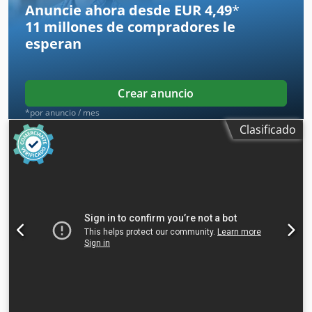
ajustable Aire comprimido 6 atm Diámetro de la salida de
Anuncie ahora desde EUR 4,49
*
extracción 100 mm Dimensiones totales mm 2100 x 1600 x
11 millones de compradores
le
1350 h Peso kg 950
esperan
Crear anuncio
*por anuncio / mes
Clasificado