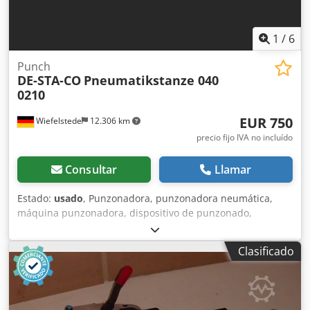
1
/
6
Punch
DE-STA-CO
Pneumatikstanze 040
0210
EUR 750
Wiefelstede
12.306 km
precio fijo IVA no incluído
Consultar
Llamar
Estado:
usado
, Punzonadora, punzonadora neumática,
máquina punzonadora, dispositivo de punzonado,
máquina perforadora, punzonadora neumática manual
Dsdpofwx Uysfx Agdsck -Fabricante: DE-STA-CO,
Clasificado
punzonadora neumática -Tipo: 040 0210 -Punzón
integrado: Ø 2,5 mm -Salida máxima: 25 mm -
Dimensiones: 190/200/A510 mm -Peso: 24 kg