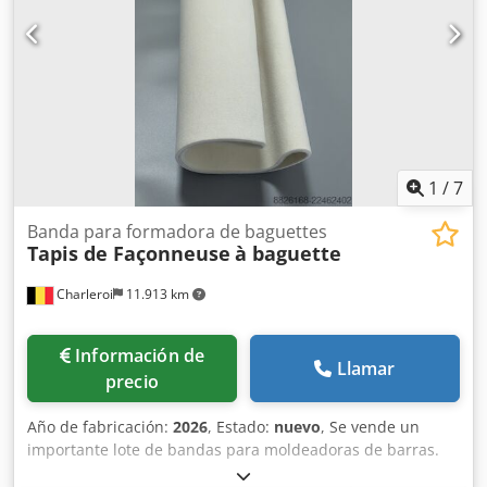
1
/
7
Banda para formadora de baguettes
Tapis de Façonneuse
à baguette
Charleroi
11.913 km
Información de
Llamar
precio
Año de fabricación:
2026
, Estado:
nuevo
, Se vende un
importante lote de bandas para moldeadoras de barras.
Marcas disponibles: Dcjdpfx Agozqt Tcsdjk - MAJOR -