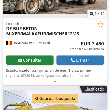
1
/
12
Licuadora
DE BUF
BETON
MIXER/MALAXEUR/MISCHER12M3
EUR 7.450
HANDZAME
11.879 km
precio fijo IVA no incluído
Consultar
Llamar
Estado:
usado
, configuración de ejes:
2 ejes
, primer
registro:
07/2014
, amortiguación:
aire
, tamaño del
neumático:
425/65R22,5
, distancia entre ejes:
1.300 mm
,
Año de fabricación:
2014
, Material utilizable: hormigón
Clasificado
Dcsdpfxouc Ehne Agdsk Medida de los neumáticos:
425/65R22,5 Suspensión: suspensión neumática Tracción:
Guardar búsqueda
ruedas MMA: 36.000 kg