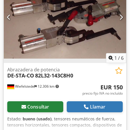
1
/
6
Abrazadera de potencia
DE-STA-CO
82L32-143C8H0
EUR 150
Wiefelstede
12.306 km
precio fijo IVA no incluído
Consultar
Llamar
Estado:
bueno (usado)
, tensores neumáticos de fuerza,
tensores horizontales, tensores compactos, dispositivos de