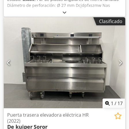
Diámetro de perforación: Ø 27 mm Dcjdpfxszmw Nas
Agdok Ancho: 575 mm Profundidad: 2000 mm Altura total:
4000 mm Peso unitario: aprox. 6 toneladas
Clasificado
1
/
17
Puerta trasera elevadora eléctrica HR
(2022)
De kuiper
Soror