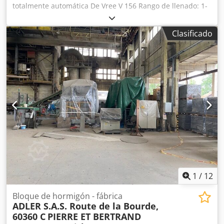
totalmente automática De Vree V 156 Rango de llenado: 1-
20 litros Dispositivo automático para colocar tapas
Dispositivo automático para cerrar tapas En excelente
Clasificado
estado, directamente de la línea de producción.
Dodpfxsztc Sge Agdjck
1
/
12
Bloque de hormigón - fábrica
ADLER S.A.S. Route de la Bourde,
60360 C
PIERRE ET BERTRAND