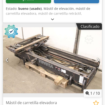
Estado:
bueno (usado)
, Mástil de elevación, mástil de
carretilla elevadora, mástil de carretilla retráctil,
estructura de elevación, carretilla elevadora trasera, mástil
triplex -Fabricante: Still, mástil de carretilla elevadora
Clasificado
triplex procedente de una carretilla elevadora frontal -
Capacidad de carga: 1600 kg -Anclaje/dimensiones: ver
fotos/dibujo técnico -Dimensiones: 1940/1050/A350 mm
Dkodezg Tu Eepfx Abkjr -Peso: 573 kg
1
/
10
Mástil de carretilla elevadora