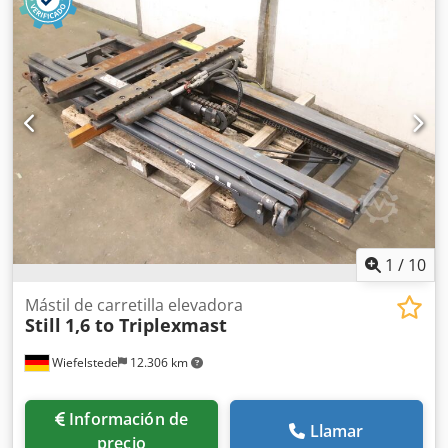
procedente de una carretilla elevadora frontal tipo E15Z-02
-Capacidad de carga: 1500 kg -Altura de elevación: mm -
Dimensiones/medidas: ver fotos / dibujo técnico -
Dimensiones de transporte: 2480/1040/A330 mm -Peso:
504 kg
1
/
10
Mástil de carretilla elevadora
Still
1,6 to Triplexmast
Wiefelstede
12.306 km
Información de
Llamar
precio