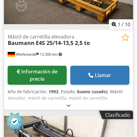
1
/
10
Mástil de carretilla elevadora
Baumann
E4S 25/14-13,5 2,5 to
Wiefelstede
12.306 km
Información de
Llamar
precio
Año de fabricación:
1992
, Estado:
bueno (usado)
, Mástil
elevador, mástil de carretilla, mástil de carretilla
elevadora, estructura de elevación, carretilla lateral -
Fabricante: Baumann, mástil de carretilla extraído de
Clasificado
carretilla lateral tipo E4S 25/14-13,5 - Capacidad de carga:
aprox. 2500 kg - Altura de elevación: mm - Acople/medidas:
ver fotos / plano técnico - Dimensiones de transporte:
3900/1445/H700 mm - Peso: 1630 kg Dkedpfxjxaptqo Abker