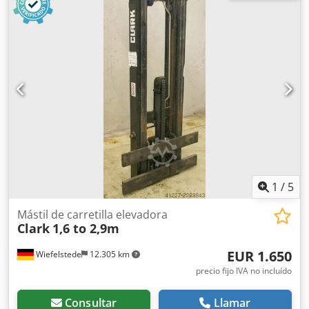
elevación: aproximadamente 3500 mm -Placa de
identificación de la carretilla elevadora: 940 x 405 mm -
Dimensiones: 560/1000/A2230 mm -Peso: 665 kg
1
/
5
Mástil de carretilla elevadora
Clark
1,6 to 2,9m
EUR 1.650
Wiefelstede
12.305 km
precio fijo IVA no incluído
Consultar
Llamar