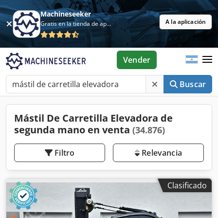
Machineseeker
A la aplicación
Gratis en la tienda de aplicaciones
Vender
Buscar
Mástil De Carretilla Elevadora de
segunda mano en venta
(34.876)
Filtro
Relevancia
Clasificado