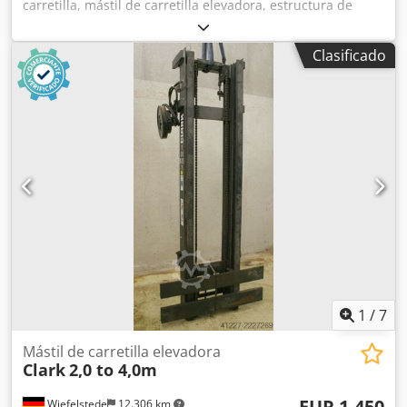
carretilla, mástil de carretilla elevadora, estructura de
elevación, carretilla trasera, mástil triplex Dkedpfewradajx
Abksr - Fabricante: Linde, mástil triplex procedente de
Clasificado
carretilla elevadora eléctrica tipo E20 - Capacidad de
carga: 2000 kg - Acople/dimensiones: ver fotos / plano
técnico - Dimensiones: 2530/1150/H415 mm - Peso: 1070 kg
1
/
7
Mástil de carretilla elevadora
Clark
2,0 to 4,0m
EUR 1.450
Wiefelstede
12.306 km