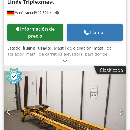
Linde
Triplexmast
Wiefelstede
12.306 km
Información de
Llamar
precio
Estado:
bueno (usado)
, Mástil de elevación, mástil de
apilador, mástil de carretilla elevadora, bastidor de
elevación, carretilla elevadora de carga trasera, mástil
triplex - Fabricante: Linde, mástil de apilador, mástil triplex
Clasificado
de carretilla elevadora eléctrica tipo E20 - Capacidad de
carga: kg - Montaje/Dimensiones: ver fotos/dibujo técnico -
Dimensiones: 2230/1150/Al. 375 mm Dkodpfx Aswrag
Iobksr - Peso: 920 kg