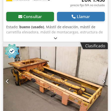
precio fijo IVA no incluído
Consultar
Llamar
Estado:
bueno (usado)
, Mástil de elevación, mástil de
carretilla elevadora, mástil de montacargas, estructura de
elevación, montacargas de contrapeso -Mástil de visión
despejada -Capacidad de carga: 2000 kg -Altura de
Clasificado
elevación: aprox. 4000 mm Dedpfx Abjcd Ucgokokr -Placa
de identificación de la carretilla: 1150 x 405 mm -
Dimensiones: 350/1150/A2620 mm -Peso: 720 kg