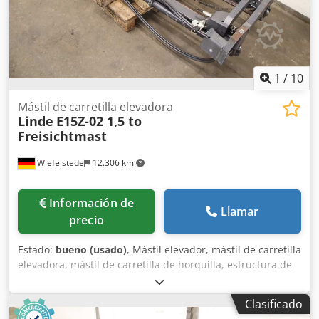
el vídeo en YouTube
1
/
10
Mástil de carretilla elevadora
Linde
E15Z-02 1,5 to
Freisichtmast
Wiefelstede
12.306 km
Información de
Llamar
precio
Estado:
bueno (usado)
, Mástil elevador, mástil de carretilla
elevadora, mástil de carretilla de horquilla, estructura de
elevación, carretilla elevadora trasera, mástil de visión
despejada Dkjdozg T Ekjpfx Abksr -Fabricante: Toyota,
Clasificado
mástil de carretilla elevadora, mástil de visión despejada