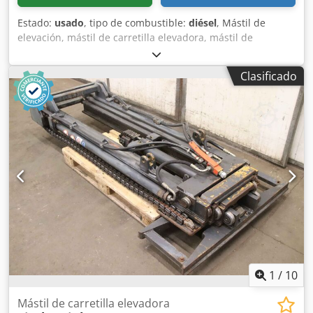
Estado:
usado
, tipo de combustible:
diésel
, Mástil de
elevación, mástil de carretilla elevadora, mástil de
apilador, estructura de elevación, apilador trasero -Mástil
tríplex -Capacidad de carga: 1600 kg Dodpfx Ascfa Atjbkjkr
Clasificado
-Altura de elevación: aproximadamente 2900 mm -Placa
identificativa de la carretilla: 940 x 405 mm -Dimensiones:
940/280/A1870 mm -Peso: 415 kg
1
/
10
Mástil de carretilla elevadora