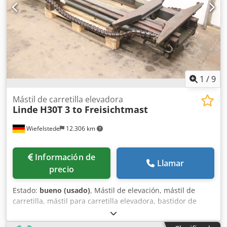
1
/
9
Mástil de carretilla elevadora
Linde
H30T 3 to Freisichtmast
Wiefelstede
12.306 km
Información de
Llamar
precio
Estado:
bueno (usado)
, Mástil de elevación, mástil de
carretilla, mástil para carretilla elevadora, bastidor de
elevación, carretilla trasera, mástil de visión libre
Djdpfsykik Eox Abkokr - Fabricante: Linde, mástil de