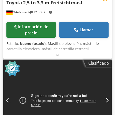
Toyota
2,5 to 3,3 m Freisichtmast
Wiefelstede
12.306 km
Información de
Llamar
precio
Estado:
bueno (usado)
, Mástil de elevación, mástil de
carretilla elevadora, mástil de carretilla retráctil,
estructura de elevación, carretilla elevadora trasera, mástil
con buena visibilidad -Fabricante: Toyota, mástil de
Clasificado
carretilla elevadora, mástil con buena visibilidad
procedente de una carretilla elevadora frontal -Capacidad
de carga: 2500 kg Dsdpfxozg Turo Abkokr -Altura de
elevación: 3300 mm -Dimensiones/medidas: consultar las
fotos / dibujo técnico -Dimensiones de transporte:
2070/1160/A590 mm -Peso: 666 kg