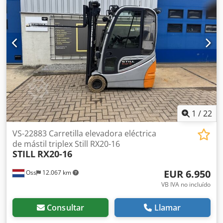
funcionamiento, tanto para conducir como para levantar.
Capacidad: 1.600 kg Altura máxima de elevación: 5.050 mm
Altura con la horquilla totalmente extendida: 2.170 mm
Equipada con elevación libre (FREELIFT) Horquillas de 1.200
mm Vea el vídeo en YouTube.
1
/
22
VS-22883 Carretilla elevadora eléctrica
de mástil triplex Still RX20-16
STILL
RX20-16
EUR 6.950
Oss
12.067 km
VB IVA no incluído
Consultar
Llamar