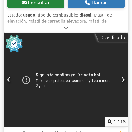
Consultar
Llamar
Estado:
usado
, tipo de combustible:
diésel
, Mástil de
elevación, mástil de carretilla elevadora, mástil de
montacargas, estructura de elevación, montacargas
trasero -Mástil tríplex: con elevación libre Dedpjhp A Iyofx
Clasificado
Abkekr -Capacidad de carga: aprox. 2000 kg -Altura de
elevación: aprox. 3300 mm -Placa de identificación de la
carretilla: mm -Anclaje/dimensiones: ver fotos / plano
técnico -Cantidad: 1 mástil disponible -Precio: por unidad -
Dimensiones retraído: 2070/1190/290 mm -Peso: 580
kg/unidad
1
/
18