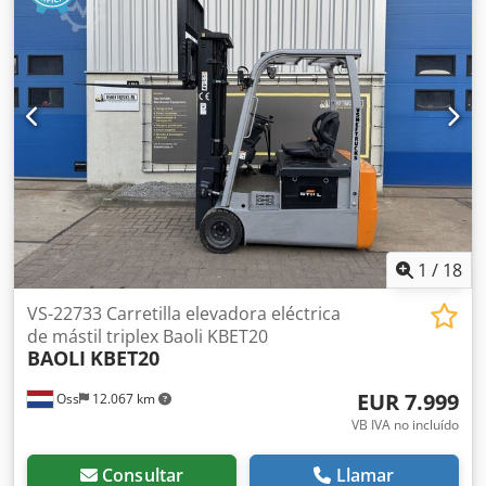
1
/
18
VS-22733 Carretilla elevadora eléctrica
de mástil triplex Baoli KBET20
BAOLI
KBET20
EUR 7.999
Oss
12.067 km
VB IVA no incluído
Consultar
Llamar