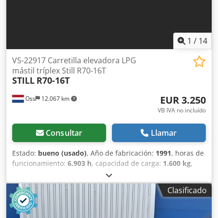
1
/
14
VS-22917 Carretilla elevadora LPG
mástil tríplex Still R70-16T
STILL
R70-16T
EUR 3.250
Oss
12.067 km
VB IVA no incluído
Consultar
Llamar
Estado:
bueno (usado)
, Año de fabricación:
1991
, horas de
funcionamiento:
6.903 h
, capacidad de carga:
1.600 kg
,
altura de elevación:
5.050 mm
, tipo de combustible:
gas
,
tipo de mástil:
triple
, altura de construcción:
2.170 mm
,
Clasificado
peso en vacío:
2.953 kg
, kilometraje:
6.903 km
, Carretilla
elevadora de triple mástil, a GLP Dkodpfx Abjzcntcsksr
Marca: STILL Año de fabricación: 1991 En buen estado de