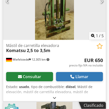
1
/
5
Mástil de carretilla elevadora
Komatsu
2,5 to 3,5m
EUR 650
Wiefelstede
12.305 km
precio fijo IVA no incluído
Consultar
Llamar
Estado:
usado
, tipo de combustible:
diésel
, Mástil de
elevación, mástil de carretilla elevadora, mástil de
montacargas, estructura de elevación, carretilla elevadora
trasera -Mástil de carretilla elevadora Dsdpfx Aocd
Clasificado
Ucdebkjkr -Capacidad de carga: 2500 kg -Altura de