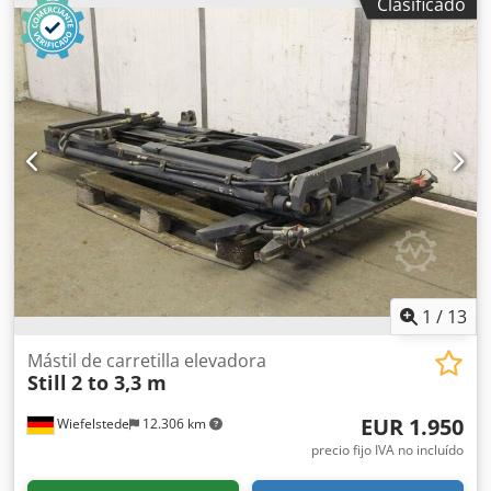
Clasificado
carretilla elevadora, mástil de visión libre procedente de
carretilla frontal tipo H30T - Capacidad de carga: 3000 kg -
Altura de elevación: aprox. 3500 mm -
Montaje/Dimensiones: ver fotos / plano técnico -
Dimensiones de transporte: 2500/1150/H330 mm - Peso:
725 kg
1
/
13
Mástil de carretilla elevadora
Still
2 to 3,3 m
EUR 1.950
Wiefelstede
12.306 km
precio fijo IVA no incluído