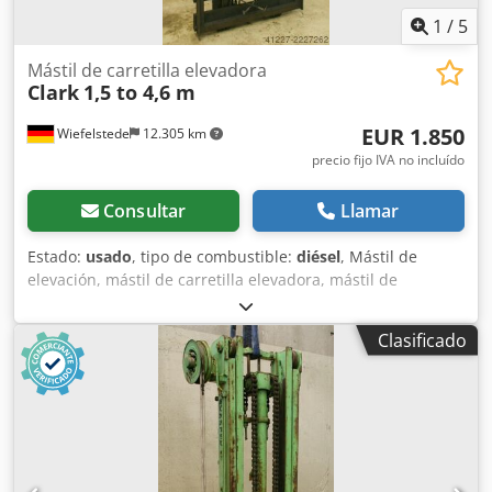
1
/
5
Mástil de carretilla elevadora
Clark
1,5 to 4,6 m
EUR 1.850
Wiefelstede
12.305 km
precio fijo IVA no incluído
Consultar
Llamar
Estado:
usado
, tipo de combustible:
diésel
, Mástil de
elevación, mástil de carretilla elevadora, mástil de
montacargas, estructura de elevación, montacargas
trasero -Mástil con buena visibilidad -Capacidad de carga:
Clasificado
1500 kg -Altura de elevación: aproximadamente 4600 mm
Djdpfocd Ub Tsx Abkskr -Placa identificativa de la carretilla:
1040 x 405 mm -Dimensiones: 400/1100/A2930 mm -Peso:
700 kg