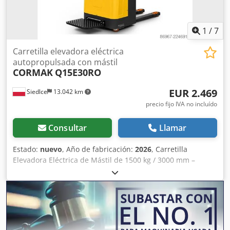
1
/
7
Carretilla elevadora eléctrica
autopropulsada con mástil
CORMAK
Q15E30RO
EUR 2.469
Siedlce
13.042 km
precio fijo IVA no incluído
Consultar
Llamar
Estado:
nuevo
, Año de fabricación:
2026
, Carretilla
Elevadora Eléctrica de Mástil de 1500 kg / 3000 mm –
Manejo Eficiente de Palets y Cargas de Almacén La
carretilla elevadora eléctrica de mástil con una capacidad
de carga de 1500 kg y una altura de elevación de 3000 mm
es un dispositivo versátil diseñado para el transporte,
elevación y colocación de cargas en estanterías de
almacén. Combina una alta capacidad de carga, un diseño