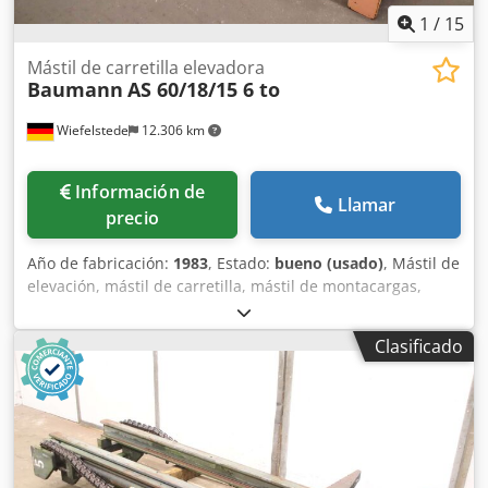
1
/
15
Mástil de carretilla elevadora
Baumann
AS 60/18/15 6 to
Wiefelstede
12.306 km
Información de
Llamar
precio
Año de fabricación:
1983
, Estado:
bueno (usado)
, Mástil de
elevación, mástil de carretilla, mástil de montacargas,
estructura elevadora, apilador lateral - Fabricante:
Baumann, mástil de apilador lateral tipo AS 60/18/15
Clasificado
Dodpfoxapt Dex Abkjkr - Capacidad de carga: aprox. 6000
kg - Altura de elevación: mm - Acople/dimensiones: ver
fotos / plano técnico - Dimensiones de transporte:
3200/1620/H750 mm - Peso: 2100 kg