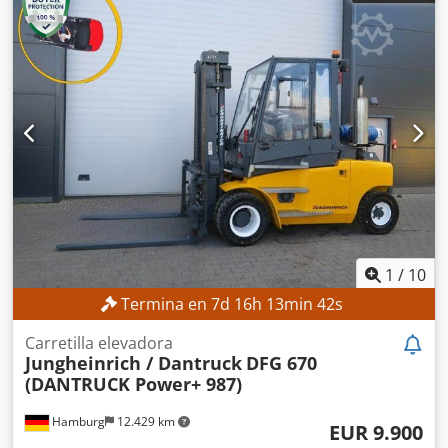
horquilla:
1.200 mm
, peso en vacío:
10.410 kg
, DETALLES
TÉCNICOS Cedpfx Aszmwmloigoha Capacidad de carga:
7.000 kg Altura de elevación: 4.450 mm Altura total: 3.300
mm Longitud de las horquillas: 1.200 mm DETALLES DE LA
MÁQUINA Tipo de mástil: Estándar Dimensiones y peso
Dimensiones (largo x ancho x alto): 3.550 x 1.980 x 3.300
mm Peso propio: 10.410 kg Transmisión: Automática
Neumáticos delanteros: Superelásticos Neumáticos
traseros: Superelásticos Horas de funcionamiento: 8.506 h
EQUIPAMIENTO 3.ª válvula 4.ª válvula Cabina completa
Calefacción de la cabina Preparación para instalación de
tuberías
1
/
10
Termina en
7
d
16
h
13
min
40
s
Carretilla elevadora
Jungheinrich / Dantruck
DFG 670
(DANTRUCK Power+ 987)
Hamburg
12.429 km
EUR 9.900