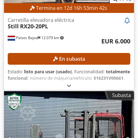
Termina en
12
d
16
h
53
min
40
s
Carretilla elevadora eléctrica
Still
RX20-20PL
Países Bajos
12.079 km
EUR 6.000
En subasta
Estado:
listo para usar (usado)
, Funcionalidad:
totalmente
funcional
, número de máquina/vehículo:
516231V00661
,
Año de fabricación:
2019
, horas de funcionamiento:
10.214
h
, capacidad de carga:
2.000 kg
, altura de elevación:
7.960
Subasta
mm
, ascensor libre:
2.710 mm
, tipo de combustible:
eléctrico
, tipo de mástil:
triple
, longitud de la horquilla:
1.200 mm
, DETALLES TÉCNICOS Capacidad de carga: 2000
kg Altura máxima de elevación: 7960 mm Elevación libre:
2710 mm Longitud de las horquillas: 1200 mm Ancho
máximo de las horquillas: 940 mm Ancho mínimo de las
horquillas: 240 mm DETALLES DE LA MÁQUINA Tipo de