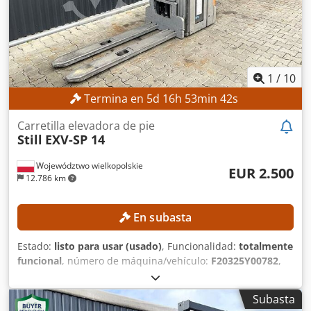
Referencia externa: SL12069SP
1
/
10
Termina en
5
d
16
h
53
min
40
s
Carretilla elevadora de pie
Still
EXV-SP 14
Województwo wielkopolskie
EUR 2.500
12.786 km
En subasta
Estado:
listo para usar (usado)
, Funcionalidad:
totalmente
funcional
, número de máquina/vehículo:
F20325Y00782
,
Año de fabricación:
2021
, horas de funcionamiento:
2.044
h
, capacidad de carga:
1.400 kg
, altura de elevación:
4.802
Subasta
mm
, ascensor libre:
1.545 mm
, tipo de combustible: