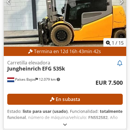
Triplex Número de ruedas: 4 Altura de paso: 2.160 mm
Dimensiones y peso Dimensiones (largo x ancho x alto):
2.850 x 1.630 x 2.170 mm Peso en vacío: 5.000 kg Horas de
funcionamiento: 6.337 h EQUIPAMIENTO Codpfozrmmfex
Aigjha Desplazamiento lateral Ajuste de las horquillas
Cabina semicerrada Faro de trabajo Manual del usuario
Marcado CE
1
/
15
Termina en
12
d
16
h
43
min
40
s
Carretilla elevadora
Jungheinrich
EFG 535k
Países Bajos
12.079 km
EUR 7.500
En subasta
Estado:
listo para usar (usado)
, Funcionalidad:
totalmente
funcional
, número de máquina/vehículo:
FN552582
, Año
de fabricación:
2017
, horas de funcionamiento:
4.812 h
,
capacidad de carga:
3.500 kg
, altura de elevación:
5.010