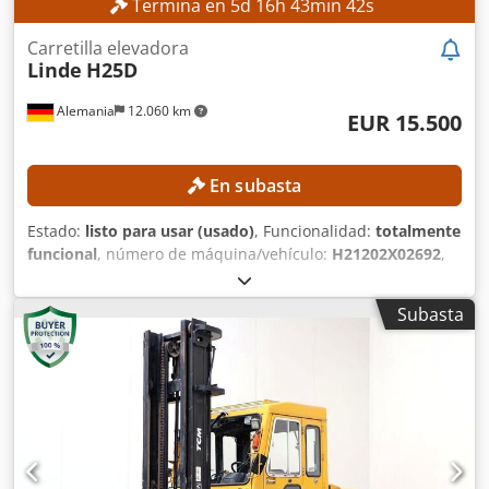
Termina en
5
d
16
h
43
min
40
s
Carretilla elevadora
Linde
H25D
Alemania
12.060 km
EUR 15.500
En subasta
Estado:
listo para usar (usado)
, Funcionalidad:
totalmente
funcional
, número de máquina/vehículo:
H21202X02692
,
Año de fabricación:
2020
, horas de funcionamiento:
5.061
h
, capacidad de carga:
2.500 kg
, altura de elevación:
4.610
Subasta
mm
, ascensor libre:
1.394 mm
, tipo de combustible:
diésel
, tipo de mástil:
triple
, altura de construcción:
2.134
mm
, Sin precio mínimo: ¡garantizamos la venta al precio
de oferta más alto! ESPECIFICACIONES TÉCNICAS
Capacidad de carga: 2.500 kg Centro de gravedad de la
carga: 500 mm Altura máxima de elevación: 4.610 mm
Altura de elevación libre: 1.394 mm Tipo de mástil: tríplex
Cjdpfszpyibjx Aigoha Altura total: 2.134 mm Tipo de