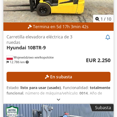
1
/
10
Termina en
5
d
17
h
3
min
40
s
Carretilla elevadora eléctrica de 3
ruedas
Hyundai
10BTR-9
Województwo wielkopolskie
EUR 2.250
12.786 km
En subasta
Estado:
listo para usar (usado)
, Funcionalidad:
totalmente
funcional
, número de máquina/vehículo:
0014
, Año de
fabricación:
2013
, horas de funcionamiento:
8.786 h
,
capacidad de carga:
1.000 kg
, altura de elevación:
4.735
Subasta
mm
, ascensor libre:
1.614 mm
, tipo de combustible:
eléctrico
, tipo de mástil:
triple
, Sin precio mínimo: ¡venta