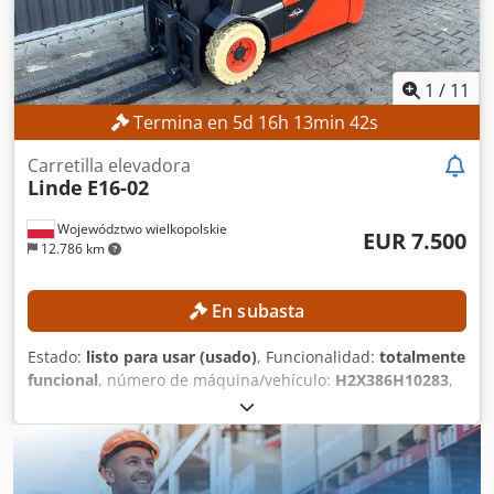
1
/
11
Termina en
5
d
16
h
13
min
40
s
Carretilla elevadora
Linde
E16-02
Województwo wielkopolskie
EUR 7.500
12.786 km
En subasta
Estado:
listo para usar (usado)
, Funcionalidad:
totalmente
funcional
, número de máquina/vehículo:
H2X386H10283
,
Año de fabricación:
2017
, horas de funcionamiento:
5.612
h
, altura de elevación:
4.625 mm
, ascensor libre:
1.500
mm
, altura de construcción:
2.121 mm
, Equipamiento:
desplazador lateral
, Sin precio mínimo: ¡venta garantizada