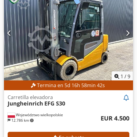
garantizada al mejor postor! DETALLES TÉCNICOS
Capacidad de carga: 1.000 kg Altura de elevación: 4.735
mm Elevación libre: 1.614 mm Altura total: 2.120 mm
DETALLES DE LA MÁQUINA Tipo de mástil: Tríplex Tipo de
combustible: Eléctrico Clase ISO: 2 (1.000–2.500 kg) Voltaje
de la batería: 24 V Horas de funcionamiento: 8.786 h
EQUIPAMIENTO Desplazador lateral Cjdpfx Aiezrgc Tegeha
Referencia externa: SL14355SP
1
/
9
Termina en
5
d
16
h
58
min
40
s
Carretilla elevadora
Jungheinrich
EFG S30
Województwo wielkopolskie
EUR 4.500
12.786 km