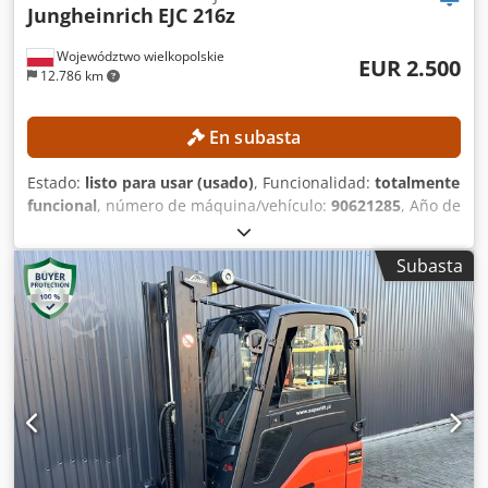
Jungheinrich
EJC 216z
Województwo wielkopolskie
EUR 2.500
12.786 km
En subasta
Estado:
listo para usar (usado)
, Funcionalidad:
totalmente
funcional
, número de máquina/vehículo:
90621285
, Año de
fabricación:
2021
, horas de funcionamiento:
560 h
, altura
de elevación:
2.800 mm
, altura de construcción:
1.950
Subasta
mm
, Sin precio mínimo: ¡garantizamos la venta al precio
más alto! DETALLES TÉCNICOS Altura de elevación: 2.800
mm Altura total: 1.950 mm DETALLES DE LA MÁQUINA Tipo
de mástil: mástil estándar Codpfx Aiozrlw Aogsha Tipo de
batería: batería de iones de litio Horas de funcionamiento:
560 h EQUIPAMIENTO Elevación inicial Cargador
Referencia externa: SL1145SP