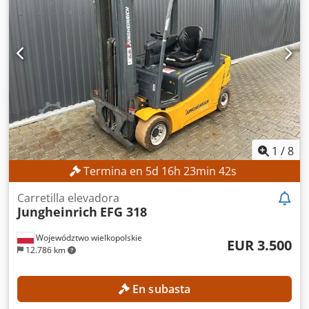
1
/
8
Termina en
5
d
16
h
23
min
40
s
Carretilla elevadora
Jungheinrich
EFG 318
Województwo wielkopolskie
EUR 3.500
12.786 km
En subasta