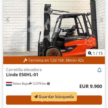
1
/
15
Termina en
12
d
16
h
38
min
40
s
Carretilla elevadora
Linde
E50HL-01
Países Bajos
12.079 km
EUR 9.900
Guardar búsqueda
En subasta