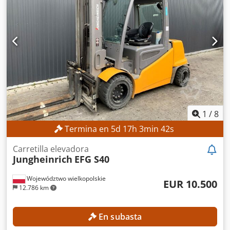
DETALLES TÉCNICOS Codpfx Aozrlv Ejigoha Altura de
elevación: 4.700 mm Altura total: 2.125 mm Elevación libre:
1.535 mm DETALLES DE LA MÁQUINA Tipo de mástil: mástil
tríplex con elevación libre Voltaje de la batería: 48 V
Capacidad de la batería: 500 Ah Horas de funcionamiento:
17.268 h EQUIPAMIENTO Desplazador lateral Batería
Cargador Referencia externa: SL12191SP
1
/
8
Termina en
5
d
17
h
3
min
40
s
Carretilla elevadora
Jungheinrich
EFG S40
Województwo wielkopolskie
EUR 10.500
12.786 km
En subasta