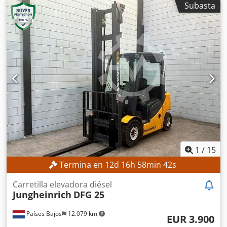
Subasta
mm
, ascensor libre:
2.010 mm
, tipo de combustible:
diésel
, tipo de mástil:
dúplex
, longitud de la horquilla:
1.200 mm
, DETALLES TÉCNICOS Capacidad de elevación:
4.000 kg Altura de elevación: 4.000 mm Altura libre de
elevación: 2.010 mm Chodpfx Aiezrmrnogoa Longitud de
las horquillas: 1.200 mm Ancho mínimo de las horquillas:
290 mm Ancho máximo de las horquillas: 1.140 mm
DETALLES DE LA MÁQUINA Tipo de mástil: Dúplex Tipo de
combustible: Diésel Fabricante del motor: JCB Horas de
funcionamiento: 5.745 h Dimensiones y peso Dimensiones
(largo x ancho x alto): 4.400 x 2.030 x 2.820 mm Altura de
paso: 2.850 mm Peso en vacío: 6.800 kg EQUIPAMIENTO
Altura libre de elevación Faro de trabajo Cabina completa
Documentación Marcado CE
1
/
15
Termina en
12
d
16
h
58
min
40
s
Carretilla elevadora diésel
Jungheinrich
DFG 25
Países Bajos
12.079 km
EUR 3.900