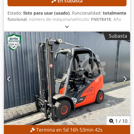
En subasta
Estado:
listo para usar (usado)
, Funcionalidad:
totalmente
funcional
, número de máquina/vehículo:
FN578418
, Año
de fabricación:
2018
, horas de funcionamiento:
14.745 h
,
capacidad de carga:
3.000 kg
, altura de elevación:
3.500
Subasta
mm
, tipo de mástil:
Simplex
, Equipamiento:
desplazador
lateral
, Sin precio mínimo: ¡garantizamos la venta al precio
más alto! DATOS TÉCNICOS Capacidad de carga: 3 000 kg
Altura de elevación: 3 500 mm Altura total: 2 422 mm
Distancia del centro de gravedad de la carga: 600 mm
DETALLES DE LA MÁQUINA Tipo de mástil: Simplex Tipo de
combustible: Eléctrico Potencia nominal: 12 kW Clase ISO:
3 (2 500–4 999 kg) Voltaje de la batería: 80 V Horas de
funcionamiento: 14 745 h EQUIPAMIENTO Desplazador
lateral 3.º circuito hidráulico 4.º circuito hidráulico
Calefacción Cabina completa Chjdpfx Aozrgb Neigja
Referencia externa: SL14251
1
/
10
Termina en
5
d
16
h
53
min
40
s