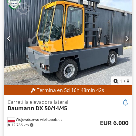
eléctrico
, tipo de mástil:
triple
, Sin precio mínimo:
¡garantizamos la venta al precio más alto! DETALLES
TÉCNICOS Capacidad de carga: 1.400 kg Altura máxima de
elevación: 4.802 mm Elevación libre: 1.545 mm DETALLES
DE LA MÁQUINA Tipo de mástil: Triplex Tipo de
transmisión: Eléctrica Voltaje de la batería: 24 V Altura
total: 2.065 mm Referencia externa: SL10235SP
Cedozrgbcspfx Aigoha
1
/
8
Termina en
5
d
16
h
48
min
40
s
Carretilla elevadora lateral
Baumann
DX 50/14/45
Województwo wielkopolskie
EUR 6.000
12.786 km