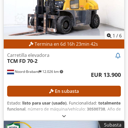
neumático delantero: neumático superelástico, negro Tipo
de neumático trasero: neumático superelástico, negro
Estado de los neumáticos: 70 % DETALLES DE LA MÁQUINA
Tipo de motor: diésel Horas de funcionamiento: 5.061,0 h
Potencia del motor: 45 kW Peso propio: 4.648 kg
EQUIPAMIENTO - Iluminación - Desplazador lateral -
1
/
6
Control con un solo pedal - 3 focos de trabajo LED
Termina en
6
d
16
h
23
min
40
s
Carretilla elevadora
TCM
FD 70-2
Noord-Brabant
12.026 km
EUR 13.900
En subasta
Estado:
listo para usar (usado)
, Funcionalidad:
totalmente
funcional
, número de máquina/vehículo:
30S00738
, Año de
fabricación:
2013
, horas de funcionamiento:
8.506 h
,
capacidad de carga:
7.000 kg
, altura de elevación:
4.450
Subasta
mm
, altura de construcción:
3.300 mm
, longitud de la