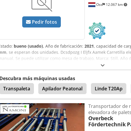
Oss
12.067 km
Pedir fotos
Estado:
bueno (usado)
, Año de fabricación:
2021
, capacidad de car
mm
, se esperan dos unidades. Dcsdpozg I Eljfx Aamek Carretilla el
manual. Se puede utilizar como mesa de trabajo. Marca: Still. Año 
estado. Capacidad: 1.000 kg. Se adjuntará un vídeo.
Descubra más máquinas usadas
Transpaleta
Apilador Peatonal
Linde T20Ap
Transportador de r
elevadora de palet
Overbeck
Fördertechnik
P