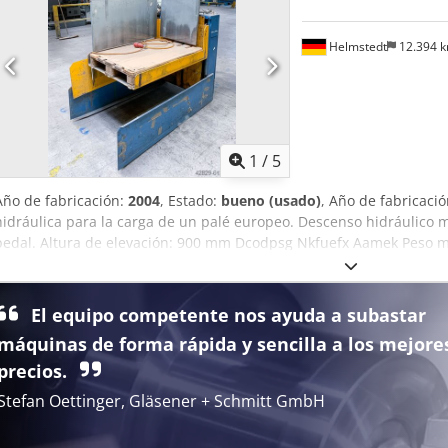
Helmstedt
12.394 
1
/
5
Año de fabricación:
2004
, Estado:
bueno (usado)
, Año de fabricaci
hidráulica para la carga de un palé europeo. Descenso hidráulico
pedal. Altura de elevación: 900 mm Dcodpsg Nkfuefx Aamek Peso má
Presión: 135 bar Dimensiones (largo x ancho x alto): 1200 x 850 x 
El equipo competente nos ayuda a subastar
máquinas de forma rápida y sencilla a los mejore
precios.
Stefan Oettinger, Gläsener + Schmitt GmbH