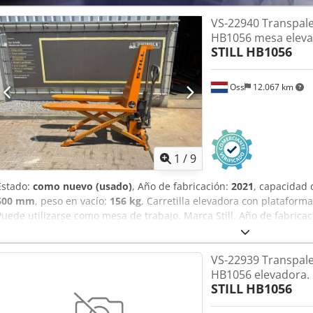
VS-22940 Transpaleta
HB1056 mesa eleva
STILL
HB1056
Oss
12.067 km
1
/
9
Estado:
como nuevo (usado)
, Año de fabricación:
2021
, capacidad 
600 mm
, peso en vacío:
156 kg
, Carretilla elevadora con plataform
Puede utilizarse como mesa de trabajo. Marca Still. Año de fabrica
Capacidad: 1.000 kg. Se adjuntará un vídeo. Dsdpszg I E Ssfx Aams
VS-22939 Transpaleta
HB1056 elevadora.
STILL
HB1056