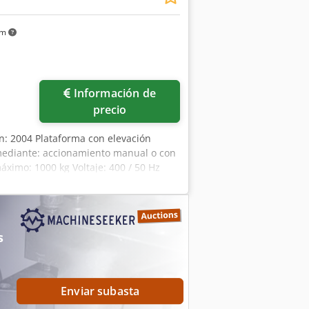
km
Información de
precio
ón: 2004 Plataforma con elevación
 mediante: accionamiento manual o con
ximo: 1000 kg Voltaje: 400 / 50 Hz
1200 mm
s
Enviar subasta