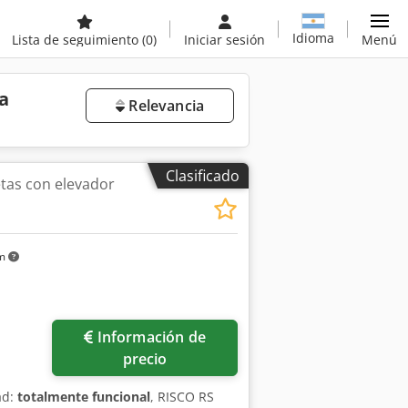
Idioma
Lista de seguimiento
(0)
Iniciar sesión
Menú
a
Relevancia
Clasificado
tas con elevador
km
Información de
precio
ad:
totalmente funcional
, RISCO RS