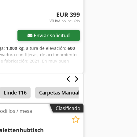
EUR 399
VB IVA no incluído
Enviar solicitud
ga:
1.000 kg
, altura de elevación:
600
evadora con tijeras, de accionamiento
de fabricación: 2021. En muy buen
Linde T16
Carpetas Manuales
Clasificado
odillos / mesa
s
alettenhubtisch