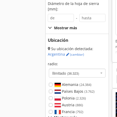
Diámetro de la hoja de sierra
[mm]:
-
Mostrar más
Ubicación
Su ubicación detectada:
Argentina
(cambiar)
radio:
Ilimitado
(36.323)
edio Tubo
Linde V10
Grano
Gran Cocina
Alemania
(24.384)
Países Bajos
(3.762)
Polonia
(2.326)
Austria
(886)
Francia
(792)