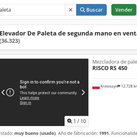
Buscar
Vender
Elevador De Paleta de segunda mano en vent
(36.323)
Mezcladora de pale
RISCO
RS 450
Krotoszyn
12.728 
1
/
10
Estado:
muy bueno (usado)
, Año de fabricación:
1991
, Funcionalid