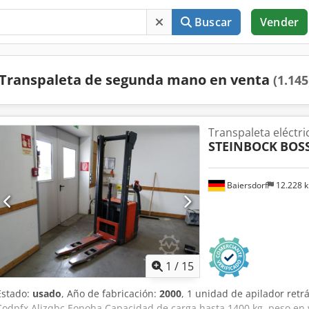
Buscar
Vender
Transpaleta de segunda mano en venta
(1.145
Transpaleta eléctri
STEINBOCK
BOSS
Baiersdorf
12.228 
1
/
15
Estado:
usado
, Año de fabricación:
2000
, 1 unidad de apilador ret
Codpfx Aljzqbc Eonoha Capacidad de carga hasta 1400 kg, peso en 