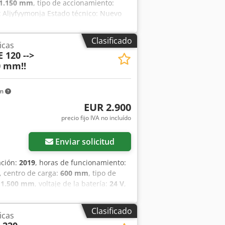
1.150 mm
, tipo de accionamiento:
 Aljyfyymonja Estado técnico: Nuevo
r: Verde; Versión: EVO,
món de acero 3D, válvula de descenso
Clasificado
icas
 120 -->
0 mm!!
km
EUR 2.900
precio fijo IVA no incluído
Enviar solicitud
ación:
2019
, horas de funcionamiento:
, centro de carga:
600 mm
, tipo de
:
1.500 mm
, voltaje de la batería:
24 V
,
mero de serie: 98253290 Chodpfxoyv S
Clasificado
icas