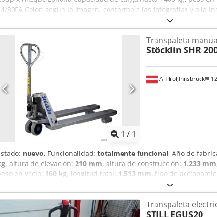
24/30FA Color: según la imagen, conforme a las fotografías y a la i
Estado: usado
Transpaleta manua
Stöcklin
SHR 20
A-Tirol,Innsbruck
12
Pedir m
1
/
1
Estado:
nuevo
, Funcionalidad:
totalmente funcional
, Año de fabri
kg
, altura de elevación:
210 mm
, altura de construcción:
1.233 mm
peso en vacío:
160 kg
, longitud total:
1.513 mm
, tipo de accionami
construcción:
680 mm
, Transpaleta manual Ancho de horquillas: 
Csdezr Ardepfx Alnjha Estado: Equipo nuevo Estado técnico: Nuevo 
Transpaleta eléctri
las piezas de acero, incluida la unidad hidráulica, en acero inoxida
STILL
EGUS20
goma maciza gris, no dejan marcas, sobre llantas de plástico, ángul