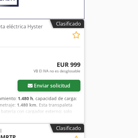
Clasificado
a eléctrica Hyster
EUR 999
VB El IVA no es desglosable
Enviar solicitud
namiento:
1.480 h
, capacidad de carga:
ometraje:
1.480 km
, Esta transpaleta
 batería con cargador externo; solo
 YouTube. Chodpfxexg R Ebs Alnoa
Clasificado
l
5MRTP