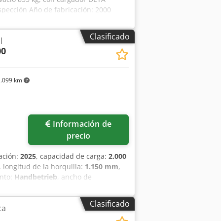
nspección Año de fabricación: 2000
Clasificado
l
00
.099 km
ás fotos
Información de
precio
cación:
2025
, capacidad de carga:
2.000
, longitud de la horquilla:
1.150 mm
,
ento:
Handbetrieb
, ancho de
160 mm Grosor de horquillas: 50 mm
No en stock, solo bajo pedido. Todas
Clasificado
ca
ble. Ruedas directrices: bandajes de
o de giro de 240°. Rodillos de carga: