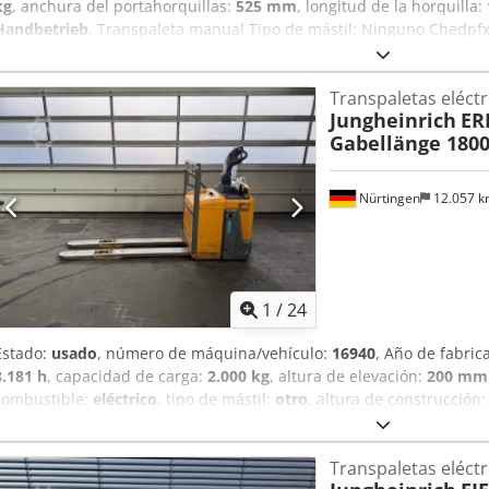
kg
, anchura del portahorquillas:
525 mm
, longitud de la horquilla:
Handbetrieb
, Transpaleta manual Tipo de mástil: Ninguno Chedpfx
Rueda directriz: Goma; Rodillos de carga: Poliuretano; Tándem; Colo
desplazamiento y elevación manual, rodillos de entrada/salida, ti
Transpaletas eléctr
proporcional
Jungheinrich
ERE
Gabellänge 180
Nürtingen
12.057 
1
/
24
Estado:
usado
, número de máquina/vehículo:
16940
, Año de fabric
8.181 h
, capacidad de carga:
2.000 kg
, altura de elevación:
200 mm
combustible:
eléctrico
, tipo de mástil:
otro
, altura de construcción
longitud de la horquilla:
1.800 mm
, peso total:
783 kg
, 5112787 Nú
E Ds Alnja Datos de la batería: 24 V, 3 celdas PzS, 375 Ah (2019)
Transpaletas eléctr