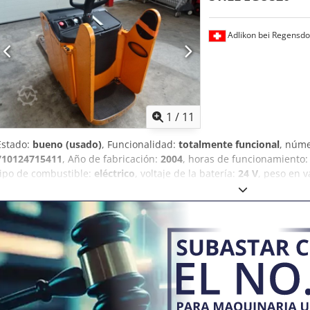
rodillos individuales de poliuretano con núcleo de poliamida. Toda
cerrados en acero inoxidable. Todos los ejes y pernos montados en
Adlikon bei Regensdo
Superficie decapada.
1
/
11
Estado:
bueno (usado)
, Funcionalidad:
totalmente funcional
, núme
710124715411
, Año de fabricación:
2004
, horas de funcionamiento
tipo de combustible:
eléctrico
, voltaje de la batería:
24 V
, peso en v
máquina: 710124715411, año de fabricación: 2004, capacidad: 2000 k
longitud de horquillas: 1150 mm Chodew D Szbepfx Alnoa