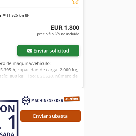
s las ruedas con rodamientos de bolas
 casquillos libres de mantenimiento.
rf
11.926 km
EUR 1.800
precio fijo IVA no incluído
Enviar solicitud
ro de máquina/vehículo:
:
5.395 h
, capacidad de carga:
2.000 kg
,
acío:
800 kg
, Tipo: EGUS20, número de
g, peso en vacío: 800 kg, horas: 5395,
Enviar subasta