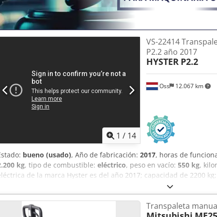
VS-22414 Transpalet
P2.2 año 2017
HYSTER
P2.2
Oss
12.067 km
1
/
14
Estado:
bueno (usado)
, Año de fabricación:
2017
, horas de funcio
2.200 kg
, tipo de combustible:
eléctrico
, peso en vacío:
550 kg
, kil
eléctrica de la marca Hyster es del año 2017; capacidad de 2200 kg;
1480 horas de uso; adecuada para palés europeos. Vea el vídeo en
Transpaleta manua
Mitsubishi
ME2