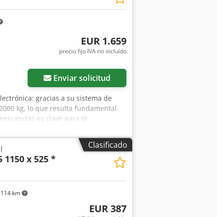
EUR 1.659
precio fijo IVA no incluído
Enviar solicitud
lectrónica: gracias a su sistema de
 2000 kg, lo que resulta fundamental
mercancías es clave para el
 solución ideal para centros de
 los productos permiten optimizar los
Clasificado
l
diseño y tecnología, este tipo de
 1150 x 525 *
los más altos estándares de higiene y
ero inoxidable garantiza una excelente
seguro de la transpaleta en diversas
anspaleta elevadora con báscula se
.114 km
 de producción, donde el pesaje
EUR 387
ntidad. La transpaleta es fácil de