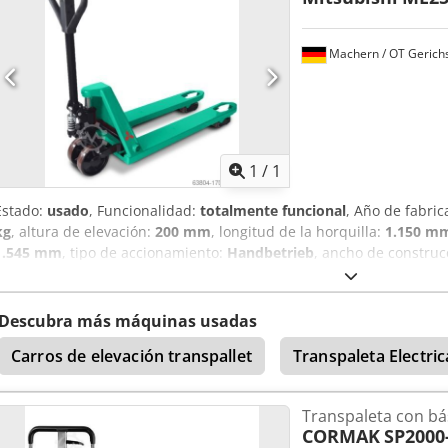
Machern / OT Gerich
Pedir m
1
/
1
Estado:
usado
, Funcionalidad:
totalmente funcional
, Año de fabric
kg
, altura de elevación:
200 mm
, longitud de la horquilla:
1.150 m
1.545 mm
, tipo de accionamiento:
Handbetrieb
, ancho de construc
Ancho de la horquilla: 160 mm Grosor de la horquilla: 50 mm Cond
Estado técnico: Nuevo Tipo de neumáticos delanteros: caucho maci
poliuretano Descripción: Dispositivo nuevo con 12 meses de garan
Descubra más máquinas usadas
stock.
Carros de elevación transpallet
Transpaleta Electric
Transpaleta con bá
CORMAK
SP2000