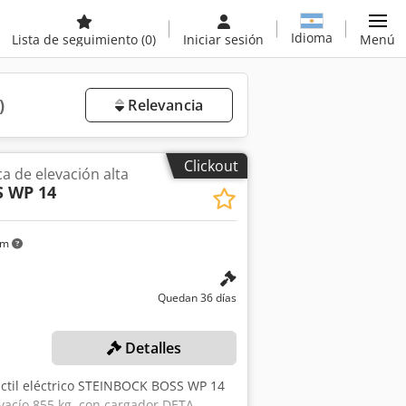
Idioma
Lista de seguimiento
(0)
Iniciar sesión
Menú
)
Relevancia
Clickout
ca de elevación alta
 WP 14
km
Quedan 36 días
Detalles
ráctil eléctrico STEINBOCK BOSS WP 14
vacío 855 kg, con cargador DETA