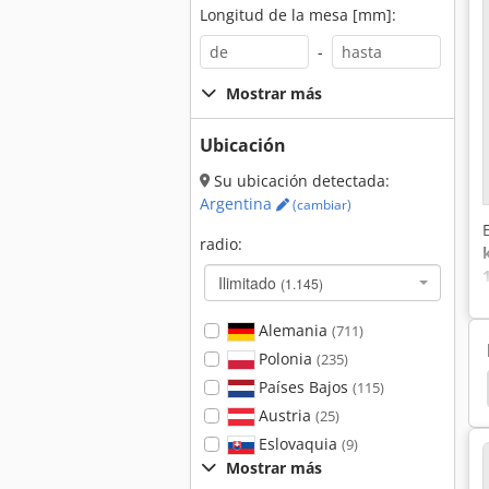
Longitud de la mesa [mm]:
-
Mostrar más
Ubicación
Su ubicación detectada:
Argentina
(cambiar)
radio:
Ilimitado
(1.145)
Alemania
(711)
Polonia
(235)
Países Bajos
onal
Linde T20Ap
Linde T16
Linde Mm10
(115)
Austria
(25)
Eslovaquia
(9)
Mostrar más