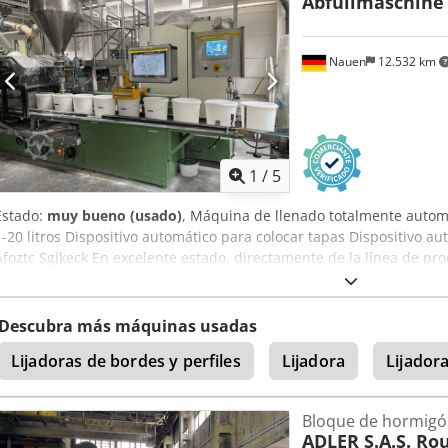
Abfüllmaschine
herramientas de WJS facilita considerablemente el cambio de herr
Da igual si desea cambiar la herramienta en el husillo horizontal o v
solo protege a las personas, sino también la herramienta y el husill
Nauen
12.532 km
empresa ahorra costes y gana en productividad. • Donde antes se 
levantar cargas pesadas, ahora una sola puede mover fácilmente el
fábrica. Plazo de entrega: 10–12 semanas. 1 unidad en stock, vent
Rygs Afkek
1
/
5
Estado:
muy bueno (usado)
, Máquina de llenado totalmente autom
1-20 litros Dispositivo automático para colocar tapas Dispositivo a
Afoztc Sgjkeck En excelente estado, directamente de la línea de pr
Descubra más máquinas usadas
Lijadoras de bordes y perfiles
Lijadora
Lijador
Bloque de hormigón
ADLER S.A.S. Rou