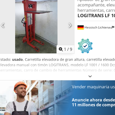
acompañante, elev
herramientas, carr
LOGITRANS
LF 1
Hessisch Lichtenau
1
/
9
Estado:
usado
, Carretilla elevadora de gran altura, carretilla eleva
elevadora manual con timón LOGITRANS, modelo LF 1001 / 1600 Dc
herramientas, carro de cambio de herramientas Número de serie: 
Capacidad de carga: 1000 kg Altura de elevación: 1600 mm Longit
la plataforma: 800 x 650 mm Longitud total: 1200 mm Anchura total
Elevación mediante sistema hidráulico mecánico, movimiento de la 
Vender maquinaria us
velocidades de elevación Aproximadamente 36 elevaciones manuale
elevación de 1600 mm o aproximadamente 10 elevaciones manuales
Anuncie ahora desde
elevación de 10 cm. - Se puede mover empujándola manualmente -
11 millones de comp
montada para la colocación de las piezas - Guía estable de los tened
cargar máquinas con herramientas o piezas Peso propio: 198 kg E