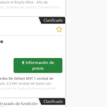
cedozm N Rispfx Afksk - Año de
No - Sistema de control: Convencional -
ancho x alto) - Peso de transporte
anciera IVA: El precio indicado no
Clasificado
para las empresas Entrega y aceptación
productos de la industria Lukas van
m
Información de
precio
bordes De Stefani MVT 1 unidad de
ado: 2,5 kW Unidad de lijado con
 unidad de lijado Ajuste manual del
avance regulable mediante variador
Clasificado
trazado de fundición