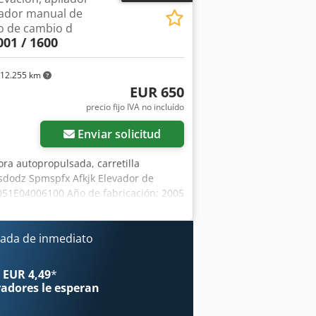
ador manual de
o de cambio d
001 / 1600
12.255 km
EUR 650
precio fijo IVA no incluído
Enviar solicitud
dora autopropulsada, carretilla
sdodz Spmspfx Afkjk Elevador de
051E04006100 Año de fabricación: 2005
ud de los tenedores: 600 mm Tamaño de
: 800 mm Altura total: 1930 mm -
bomba con el timón de dirección - 2
ada de inmediato
s del timón hasta una altura de
 del timón para una altura de
 EUR 4,49
*
 Tenedores cortos con placa de apoyo
radores
le esperan
ores en el mástil simple - Ideal para
n muy buenas condiciones