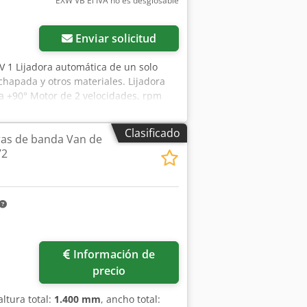
EXW VB El IVA no es desglosable
 transporta mediante autocargador
te desde los tableros de producción a
n automáticamente a la prensa
Enviar solicitud
o. 2022 año de producción Molde 200 x
ño. Hay muchos otros Moldes usados.
 1 Lijadora automática de un solo
 de aire comprimido. Podemos ofrecer
hapada y otros materiales. Lijadora
° a +90° Motor de 2 velocidades, rpm
Afkeck Alimentación automática con
 Diámetro de la salida de extracción
Clasificado
as de banda Van de
72
Información de
precio
 altura total:
1.400 mm
, ancho total: