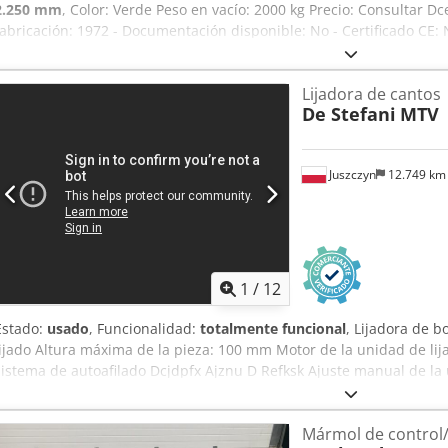
2.250 mm
, Color: Verde Peso en vacío: 2000 kg Precio: Consultar D
fabricación: 1972 - Documentación disponible: No - Certificado CE: 
Dimensiones de transporte: 1800 mm x 2250 mm x 1400 mm (largo x 
[kg]: 2000 kg - Paquetes de transporte [unidades]: 1 Información fin
Lijadora de cantos
incluye el IVA IVA/Régimen de recargo del IVA: El IVA es deducible 
De Stefani
MTV
de vehículos usados posibles en cualquier momento para todos los 
Rossum
Juszczyn
12.749 k
1
/
12
Estado:
usado
, Funcionalidad:
totalmente funcional
, Lijadora de 
lijado Altura máxima de la pieza: 100 mm Motor de la unidad de lij
sistema de autoafilado Dcjdpfx Ajznu D Refksk Ajuste manual de la
ángulo de la unidad Unidad de lijado con oscilación Velocidad de 
Motor de avance de 0,74 kW
Mármol de control/