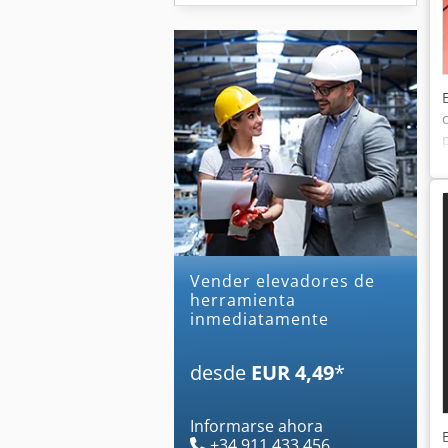
Vender elevadores de
herramienta
inmediatamente
desde
EUR 4,49
*
Informarse ahora
+34 911 433 456