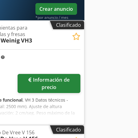
Crear anuncio
*por anuncio / mes
Clasificado
ientas para
las y fresas
 Weinig
VH3
m
Información de
precio
 funcional
, VH 3 Datos técnicos -
al: 2500 mm). Ajuste de altura
vación: 2 cm/seg. Peso máximo de la
ontal: 100 kg. Elevador de herramientas
o más levantamientos pesados ni
Clasificado
 De Vree V 156
spositivo ergonómico de elevación de