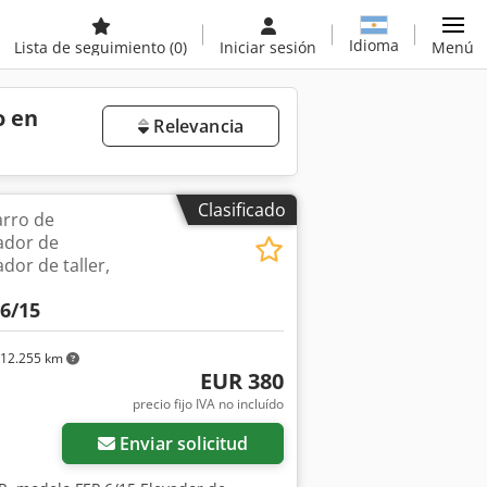
Idioma
Lista de seguimiento
(0)
Iniciar sesión
Menú
o en
Relevancia
Clasificado
arro de
ador de
dor de taller,
 6/15
12.255 km
EUR 380
precio fijo IVA no incluído
Enviar solicitud