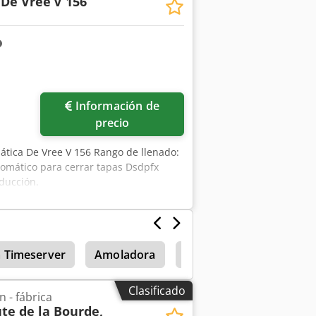
 De Vree
V 156
amientas en máquinas cepilladoras. •
ertical. • El dispositivo de elevación no
o. • El cambio es más rápido, su
necesitaban dos personas para
 peso de la herramienta. Precio salida
a intermedia reservada. Dcodpfxjym
Información de
precio
ática De Vree V 156 Rango de llenado:
utomático para cerrar tapas Dsdpfx
oducción.
a Timeserver
Amoladora
Holzkraft Kso 1500
Clasificado
 - fábrica
te de la Bourde,