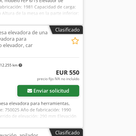
, modelo FEP 6/15 Elevador de
fabricación: 1981 Capacidad de carga:
ltura de la mesa en la parte inferior:
an tamaño: Ø 180 mm - Elevación
sitivo de soporte/freno mecánico
Clasificado
esa elevadora de una
ado
vadora para
 elevador, car
12.255 km
EUR 550
ás fotos
precio fijo IVA no incluído
Enviar solicitud
mesa elevadora para herramientas,
e: 750025 Año de fabricación: 1990
rrido de elevación: 290 mm Elevación
e la mesa arriba: 950 mm Dcsdpfey
o estable - 4 ruedas fijas de plástico,
Clasificado
evación, apilador
do