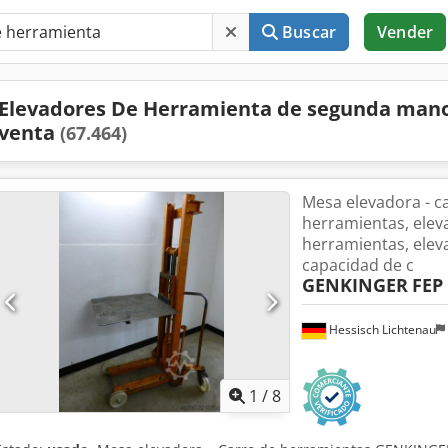
Buscar
Vender
Elevadores De Herramienta de segunda man
venta
(67.464)
Mesa elevadora - c
herramientas, elev
herramientas, eleva
capacidad de c
GENKINGER
FEP
Hessisch Lichtenau
1
/
8