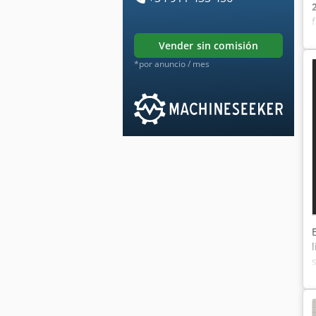
vender sin comisión
*por anuncio / mes