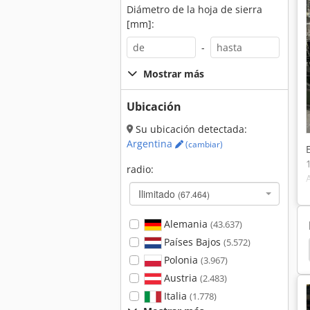
Diámetro de la hoja de sierra
[mm]:
-
Mostrar más
Ubicación
Su ubicación detectada:
Argentina
(cambiar)
radio:
Ilimitado
(67.464)
Alemania
(43.637)
Países Bajos
(5.572)
Cubo Plegable
Soporte De Sujecion
Correa
Polonia
(3.967)
Austria
(2.483)
Italia
(1.778)