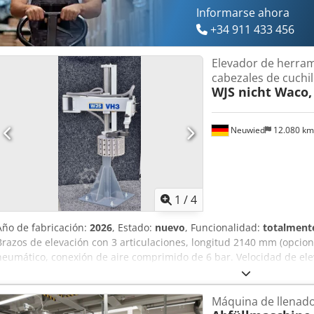
Informarse ahora
+34 911 433 456
Elevador de herram
cabezales de cuchil
WJS nicht Waco,
Neuwied
12.080 k
1
/
4
Año de fabricación:
2026
, Estado:
nuevo
, Funcionalidad:
totalmente
Brazos de elevación con 3 articulaciones, longitud 2140 mm (opcion
neumático, conexión de aire comprimido de 6 bar. Velocidad de ele
herramienta, vertical: 50 kg. Peso máximo de la herramienta, horiz
WJS • Mejore sus condiciones de trabajo y proteja su espalda. • ¡N
Máquina de llenado
posturas de trabajo antinaturales al cambiar herramientas! • El di