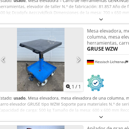
Estado:
usado
, Mesa elevadora – Carro de herramientas GENKINGER
herramientas, elevador de taller N.º de fabricación: 81.857 Año de 
600 kg Dcodpfx Aezczvkjfksk Dimensiones de la mesa: 700 x 650 mm A
180 mm Altura de elevación: 1550 mm - Rodillos de plástico de gr
mediante mástil hidráulico con bomba accionada por pedal - Dispo
Mesa elevadora, m
accionado por palanca manual Peso propio: aprox. 220 kg Buen est
columna, mesa ele
herramientas, carro
GRUSE
WZW
Hessisch Lichtenau
Pedir m
1
/
1
Estado:
usado
, Mesa elevadora, mesa elevadora de una columna, 
carro elevador GRUSE tipo WZW Soporte para materiales N.º de seri
Capacidad de carga: 500 kg Tamaño de la mesa: 600 x 600 mm Reco
por pedal: aprox. 10 mm Altura de la mesa abajo: 660 mm Altura d
Dvghsx Afkjk - Elevación mediante émbolo hidráulico con guía de tub
Apilador de gran el
aprox. Ø 200 mm, 2 giratorias con freno Peso neto: 75 kg Buen esta