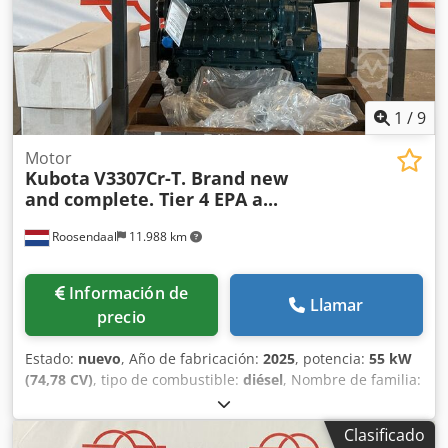
1
/
9
Motor
Kubota
V3307Cr-T. Brand new
and complete. Tier 4 EPA a...
Roosendaal
11.988 km
Información de
Llamar
precio
Estado:
nuevo
, Año de fabricación:
2025
, potencia:
55 kW
(74,78 CV)
, tipo de combustible:
diésel
, Nombre de familia:
PKBXL03.3E1D Peso aproximado en kg: 354 kg Chodpsy
Anakofx Aa Tja Dimensiones LxAnxAl: 100 x 80 x 110 cm
Clasificado