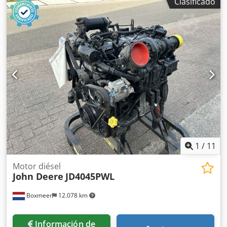
Clasificado
refrigeración:
agua
, Marca: Yanmar Modelo: 3TNV74F-
SNNS Año de fabricación: 2024, sin uso Número de serie:
Bajo petición Potencia (kW): 13,7 máx Combustible: Diésel
RPM: 3000 Chsdpjytf Skofx Aa Tja Dimensiones LxAxH
(mm): 530 x 460 x 560 Peso (kg) aprox.: 102 Unidades en
stock: 10 Fabricado en: Japón Comentarios: Motor
industrial para maquinaria, nuevo, varias unidades en
stock.
1
/
11
Motor diésel
John Deere
JD4045PWL
Boxmeer
12.078 km
Información de