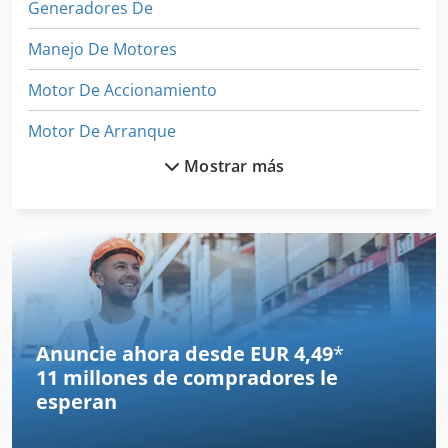
Generadores De
Manejo De Motores
Motor De Accionamiento
Motor De Arranque
Mostrar más
Motor De Carro
Motor De Eje
Motor De Engranajes
Motor De Gasolina
Motor De Traccion
Anuncie ahora desde EUR 4,49
*
11 millones de compradores
le
Motor Diesel
esperan
Motor Diesel 1 Cilindro