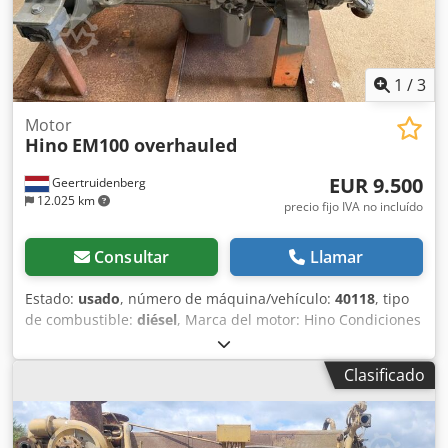
1
/
3
Motor
Hino
EM100 overhauled
EUR 9.500
Geertruidenberg
12.025 km
precio fijo IVA no incluído
Consultar
Llamar
Estado:
usado
, número de máquina/vehículo:
40118
, tipo
de combustible:
diésel
, Marca del motor: Hino Condiciones
de entrega: EXW País de producción: JP Póngase en
contacto con Christiaan Dekker para obtener más
Clasificado
información. Chjdpsyc E R Sefx Aa Tea