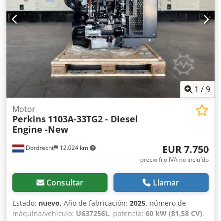
1
/
9
Motor
Perkins
1103A-33TG2 - Diesel
Engine -New
EUR 7.750
Dordrecht
12.024 km
precio fijo IVA no incluído
Consultar
Llamar
Estado:
nuevo
, Año de fabricación:
2025
, número de
máquina/vehículo:
U637256L
, potencia:
60 kW (81,58 CV)
,