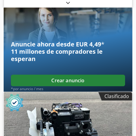
tipo de combustible:
diésel
, Peso en vacío: 420 kg Cjdpfx
Aowtwlkea Teha Marca del motor: Perkins Revoluciones:
1500 Dimensiones de transporte (L x A x H): 11507601,3
País de fabricación: Reino Unido Póngase en contacto con
el equipo de DPX para obtener más información.
Anuncie ahora desde EUR 4,49
*
11 millones de compradores
le
esperan
Crear anuncio
*por anuncio / mes
Clasificado