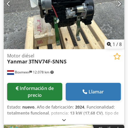
1
/
8
Motor diésel
Yanmar
3TNV74F-SNNS
Boxmeer
12.078 km
Información de
Llamar
precio
Estado:
nuevo
, Año de fabricación:
2024
, Funcionalidad:
totalmente funcional
, potencia:
13 kW (17,68 CV)
, tipo de
combustible:
diésel
, número de cilindros:
3
, potencia
nominal:
13 kW (17,68 CV)
, peso total:
102 kg
, tipo de