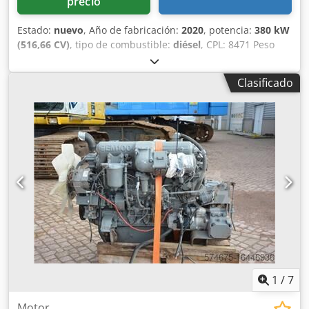
precio
Estado:
nuevo
, Año de fabricación:
2020
, potencia:
380 kW
(516,66 CV)
, tipo de combustible:
diésel
, CPL: 8471 Peso
aproximado en kg: 835 kg Dimensiones LxAnxAl:
120x90x115 Codpey Am Tijfx Aa Tsha
Clasificado
1
/
7
Motor