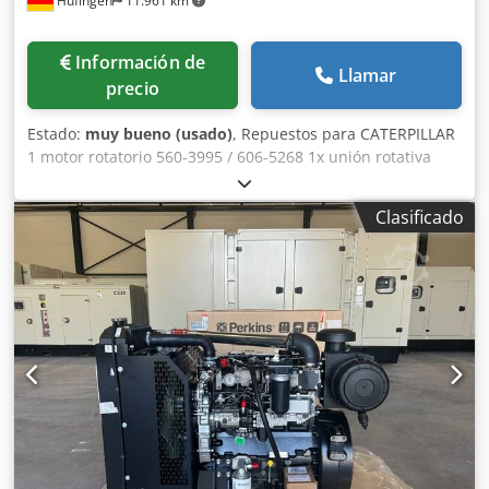
Hüfingen
11.961 km
Información de
Llamar
precio
Estado:
muy bueno (usado)
, Repuestos para CATERPILLAR
1 motor rotatorio 560-3995 / 606-5268 1x unión rotativa
525-9476 2 cilindros de eje pendular 568-8851 1x
acoplamiento (enlace) 568-9344 1x mango (palo) 541-6698
Clasificado
1x Pluma ajustable variable 525-9267 1x Punta de brazo de
extensión 562-7526/525-9265 1x Ajuste del cilindro
hidráulico (pluma variable) 540-1323 1x Cilindro hidráulico
tipo balancín 540-1327 2x carrera de cilindro hidráulico
(pluma) 540-1342 1x Cucharón con cilindro hidráulico 540-
1348 1 motor de accionamiento 550-1473/625-7594 1x caja
de transferencia 549-0183 1x enfriador de aceite 589-1115
1x bloque de postenfriador 590-0288 1x bloque de
radiador 590-0290 2 ventiladores de succión 637-6650 1x
Emisión de aire limpio 563-7899 1x anillo de giro 550-4954
1x eje cardán 516-9980 1x eje cardán 517-0000 1x grupo de
eje cardán 110-6135 1x eje de dirección 331-13-95 1x eje