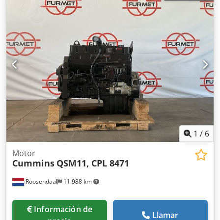
1
/
6
Motor
Cummins
QSM11, CPL 8471
Roosendaal
11.988 km
Información de
Llamar