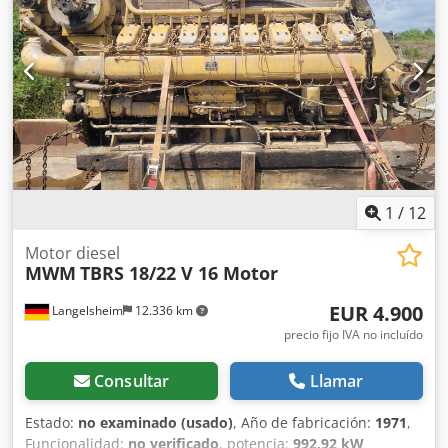
1
/
12
Motor diesel
MWM
TBRS 18/22 V 16 Motor
EUR 4.900
Langelsheim
12.336 km
precio fijo IVA no incluído
Consultar
Llamar
Estado:
no examinado (usado)
, Año de fabricación:
1971
,
Funcionalidad:
no verificado
, potencia:
992,92 kW