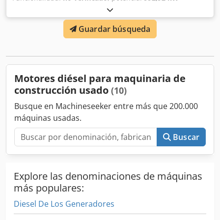
(1.349,99 CV)
, tipo de combustible:
diésel
, número de
cilindros:
16
, tipo de refrigeración:
agua
, Motor MWM de
Guardar búsqueda
16 cilindros procedente del desguace de un barco fluvial.
En el momento de su desmontaje estaba operativo. Lleva
almacenado unos 11 años. Funcionamiento no
comprobado. Carga posible. Chedpow Aphcofx Aa Tsa
Venta únicamente a profesionales y con exclusión de
Motores diésel para maquinaria de
cualquier garantía.
construcción usado
(10)
Busque en Machineseeker entre más que 200.000
máquinas usadas.
Buscar
Explore las denominaciones de máquinas
más populares:
Diesel De Los Generadores