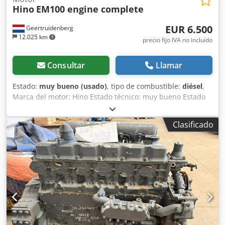
Hino
EM100 engine complete
EUR 6.500
Geertruidenberg
12.025 km
precio fijo IVA no incluído
Consultar
Llamar
Estado:
muy bueno (usado)
, tipo de combustible:
diésel
,
Marca del motor: Hino Estado técnico: muy bueno Estado
óptico: muy bueno Adecuado para las siguientes
máquinas: Grúa sobre orugas Hitachi , KH125-3 KH150-3
Clasificado
KH180-3 KH230-3 Codpfx Aaetz Sr Ej Tjha País de
fabricación: JP Por favor, póngase en contacto con
Christiaan Dekker para más información.