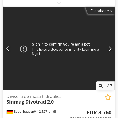
peso, cámara 1: 300 – 2800 g Rango de peso, cámara 2: 110
– 1250 g Rendimiento: 1230-2840 unidades por hora
Clasificado
Variador de frecuencia
1
/
7
Divisora de masa hidráulica
Sinmag
Divotrad 2.0
EUR 8.760
Babenhausen
12.127 km
EXW precio fijo IVA no incluído