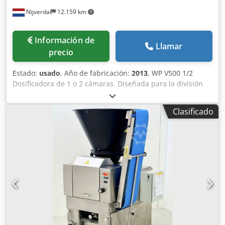
Nijverdal
12.159 km
Información de
Llamar
precio
Estado:
usado
, Año de fabricación:
2013
, WP V500 1/2
Dosificadora de 1 o 2 cámaras. Diseñada para la división
cuidadosa de una gran variedad de tipos de masa, con alta
precisión de peso. Adecuada para masas como masas de
Clasificado
trigo, masas de centeno con hasta un 70 % de centeno, así
como masas con alta capacidad de absorción de agua.
También se pueden procesar masas con largos tiempos de
fermentación, así como masas delicadas con o sin relleno.
Rango de peso (1 cámara): 300 – 2600 g. Rendimiento: 1500
unidades por hora. Dcsdpfjzghp Dsx Airok Rango de peso
(2 cámaras): 150 – 1200 g. Rendimiento: 3000 unidades por
hora. Control mediante pantalla táctil. Año de fabricación:
2013. Imágenes ANTES de la revisión.