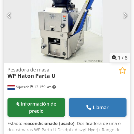
1
/
8
Pesadora de masa
WP Haton
Parta U
Nijverdal
12.159 km
Información de
Llamar
precio
Estado:
reacondicionado (usado)
, Dosificadora de una o
dos cámaras WP Parta U Dcsdpfx Aiszgf Hyerjk Rango de