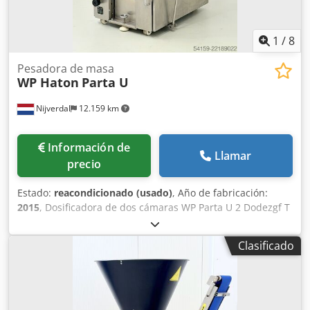
1
/
8
Pesadora de masa
WP Haton
Parta U
Nijverdal
12.159 km
Información de
Llamar
precio
Estado:
reacondicionado (usado)
, Año de fabricación:
2015
, Dosificadora de dos cámaras WP Parta U 2 Dodezgf T
Tepfx Airsck Rango de peso: 110 – 1250 g Rendimiento:
1230-2840 unidades por hora Convertidor de frecuencia
Clasificado
Año de fabricación: 2015