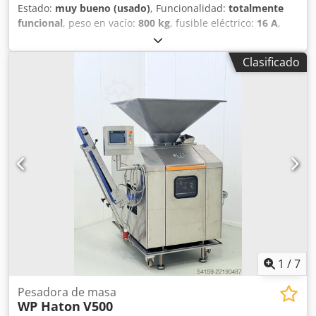
Estado:
muy bueno (usado)
, Funcionalidad:
totalmente
funcional
, peso en vacío:
800 kg
, fusible eléctrico:
16 A
,
frecuencia de entrada:
50 Hz
, tensión de entrada:
400 V
,
potencia:
1,6 kW (2,18 CV)
, diámetro del embudo:
800
Clasificado
mm
, tipo de corriente de entrada:
trifásico
, Certificado
DGUV hasta:
07/2027
, año de la última revisión:
2022
, peso
total:
800 kg
, Balanza automática Werner & Pfleiderer
Modelo: Parta U Divisora de masa totalmente automática
Rango de división: 300 a 2100 gramos Lubricación
centralizada Máquina sobre ruedas Solo con nosotros:
Inspección DGUV V3 realizada Conexión: 400V, enchufe CEE
16A Máquina usada en excelente estado con garantía y
servicio Opcional: paquete de servicio contrato de
mantenimiento caja de repuestos formación y puesta en
marcha Dsdpfxot Sp Hbo Aireck ¡Muchos más divisores de
masa TOP en stock!
1
/
7
Pesadora de masa
WP Haton
V500