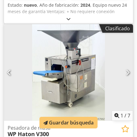
Estado:
nuevo
, Año de fabricación:
2024
, Equipo nuevo 24
meses de garantía Ventajas: + No requiere conexión
eléctrica, no necesita mantenimiento + Ahorra espacio,
cabe incluso en la panadería más pequeña + Fácil de
Clasificado
mantener, construcción robusta + Con cuba redonda para
la división de la masa + División uniforme y manual de la
masa Dedpfx Asivdx Hsirock + Estructura pintada +
Suministro rápido de piezas de repuesto en un plazo de 1
a 2 días hábiles ACCESORIOS de serie, incluidos en el
precio: + 2 cubas para la división de la masa, en las que se
divide y/o se forma la masa Datos técnicos: - Dimensiones
del equipo: 450 x 860 x 2150 mm (ancho x profundidad x
alto) con palanca - Dimensiones de la cuba de división: ø
380 mm, altura 60 mm - Altura de trabajo: aprox. 90 cm -
Divisiones: 30 porciones - Peso por porción: 50 - 170
gramos (depende de la masa) - Cantidad de masa: 1.500 -
5.100 gramos (depende de la masa) - Peso neto: 130 kg
1
/
7
Guardar búsqueda
Pesadora de masa
WP Haton
V300