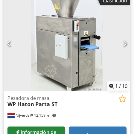
Clasificado
– Cámara multicámara GB 100-600 g / 400-2.900 g Ajuste
continuo de 150-2.900 g (según la consistencia de la masa)
Cinta de la máquina, ancho de la cinta: 280 mm Altura de
descarga: 810 mm Gracias al resorte hidráulico y a la
cámara multicámara, el IMPERATOR CT II ofrece la
combinación óptima de protección de la masa y precisión
en el peso. Los componentes extraíbles, como la cinta de
descarga, el pistón dosificador y el espolvoreador de
harina, facilitan la limpieza. Hemos utilizado la máquina
para hacer panes de 500 gramos y 1.000 gramos (peso en
seco). Djdpozibdysfx Airsck La máquina puede probarse en
las instalaciones. Venta desde la ubicación, EXW: DE 75015
Bretten (cerca de Karlsruhe).
1
/
10
Pesadora de masa
WP Haton
Parta ST
Nijverdal
12.159 km
Información de