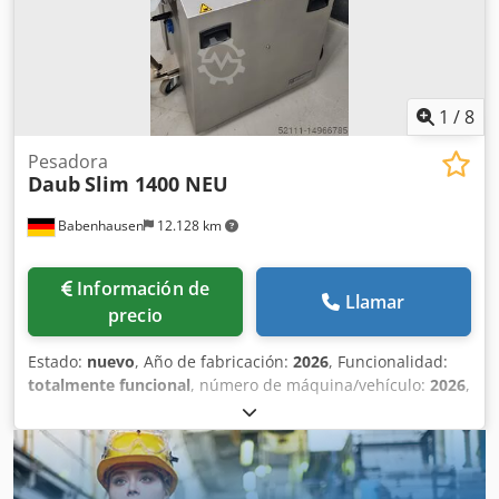
mm - Peso neto: 75 kg
1
/
8
Pesadora
Daub
Slim 1400 NEU
Babenhausen
12.128 km
Información de
Llamar
precio
Estado:
nuevo
, Año de fabricación:
2026
, Funcionalidad:
totalmente funcional
, número de máquina/vehículo:
2026
,
duración de la garantía:
12 meses
, fusible eléctrico:
16 A
,
frecuencia de entrada:
50 Hz
, tensión de entrada:
400 V
,
potencia:
1,6 kW (2,18 CV)
, tipo de corriente de entrada:
trifásico
, Certificado DGUV hasta:
08/2027
, NUEVO NUEVO