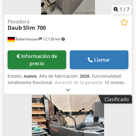
1
/
7
Pesadora
Daub
Slim 700
Babenhausen
12.128 km
Información de
Llamar
precio
Estado:
nuevo
, Año de fabricación:
2026
, Funcionalidad:
totalmente funcional
, duración de la garantía:
12 meses
,
frecuencia de entrada:
50 Hz
, tensión de entrada:
400 V
,
Certificado DGUV hasta:
11/2026
, NUEVO ++ NUEVO
Clasificado
Dosificadora de masa NUEVO ++ NUEVO Divisora de masa
de primera calidad para un corte de la masa sin tensión ni
residuos de aceite. Cilindro y pistón fabricados con acero
inoxidable de alta calidad. Recipiente de acero inoxidable
con revestimiento de teflón y tapa de seguridad.
Rendimiento máximo: 1.100 unidades por hora. Velocidad