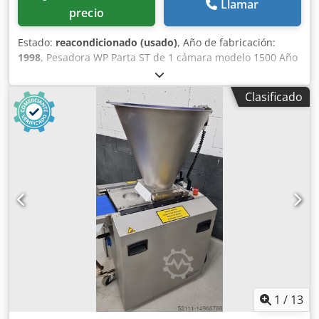
Llamar
precio
Estado:
reacondicionado (usado)
, Año de fabricación:
1998
, Pesadora WP Parta ST de 1 cámara modelo 1500 Año
de construcción 1998 Dcjdjwgw Eqopfx Airok Rango de
peso 200 – 1700 g Potencia máxima 1215 St H
Clasificado
1
/
13