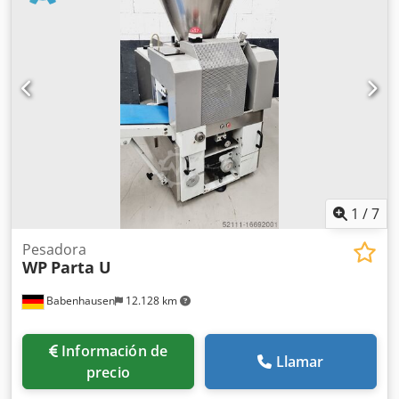
clasificadora Scheurer SV 140 E Pantalla LED para ajuste de
peso con lubricación centralizada Tecnología robusta
Máquina móvil con 2 frenos de estacionamiento Cinta
Mehler Cinta de salida ajustable en altura, larga Conexión
400V, enchufe CEE 16A Máquina de segunda mano
Opciones: Contrato de mantenimiento Caja de repuestos
Paquete de servicio Servicio de entrega Puesta en marcha
e instrucción Dcjdpfx Asyaki Ieirsk ¡Visite nuestra gran
exposición!
1
/
7
Pesadora
WP
Parta U
Babenhausen
12.128 km
Información de
Llamar
precio