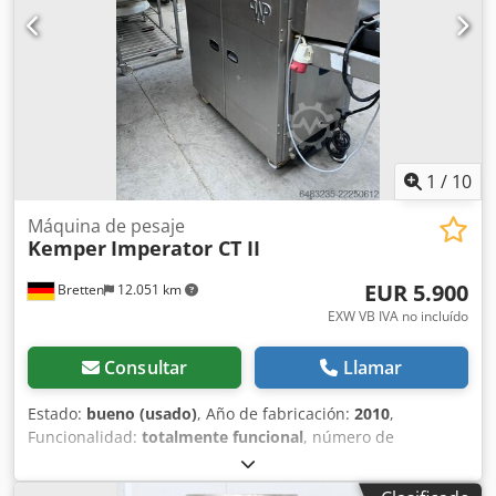
variable electrónica y contador de piezas. Dosificadora con
ajuste de peso manual. Fabricada en acero inoxidable.
Solo disponible en nuestra empresa, con certificación
DGUV V3. Conexión de 400 V, enchufe CEE de 16 A.
Máquina nueva y probada por SAB. Con garantía y servicio
de piezas de repuesto. Dcsdpfx Aiork D U Eorjk Opcional:
Servicio de arrendamiento y alquiler. Contrato de
mantenimiento. Servicio de entrega. ¡Más divisoras de
1
/
10
masa de primera calidad en oferta!
Máquina de pesaje
Kemper
Imperator CT II
EUR 5.900
Bretten
12.051 km
EXW VB IVA no incluído
Consultar
Llamar
Estado:
bueno (usado)
, Año de fabricación:
2010
,
Funcionalidad:
totalmente funcional
, número de
máquina/vehículo:
922006
, fusible eléctrico:
16 A
, tensión
de entrada:
400 V
, potencia:
1,1 kW (1,50 CV)
, Imperator II