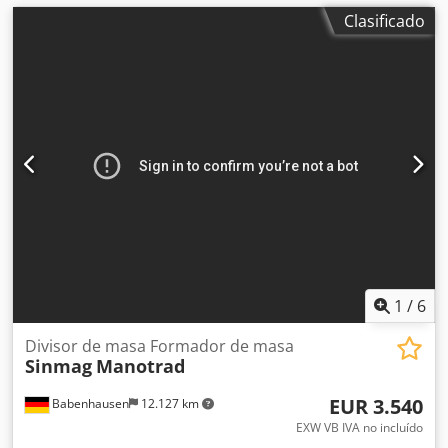
Clasificado
1
/
6
Divisor de masa Formador de masa
Sinmag
Manotrad
EUR 3.540
Babenhausen
12.127 km
EXW VB IVA no incluído