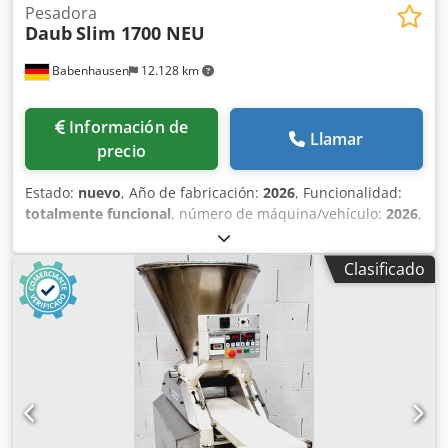
Pesadora
Daub
Slim 1700 NEU
Babenhausen
12.128 km
Información de
Llamar
precio
Estado:
nuevo
, Año de fabricación:
2026
, Funcionalidad:
totalmente funcional
, número de máquina/vehículo:
2026
,
duración de la garantía:
12 meses
, fusible eléctrico:
16 A
,
frecuencia de entrada:
50 Hz
, tensión de entrada:
400 V
,
Clasificado
potencia:
1,6 kW (2,18 CV)
, tipo de corriente de entrada:
trifásico
, Certificado DGUV hasta:
07/2027
, +++ NUEVO
Pesadora NUEVO +++ Divisora de masa para el
fraccionamiento sin tensión y sin aceite de la masa Daub
Modelo: Slim 1700 Cilindro y pistón de acero inoxidable de
alta calidad Tolva de acero inoxidable recubierta de teflón
con cubierta de seguridad Capacidad máxima: 1.100
piezas por hora Rango de pesaje: de 300 a 1700 g
(dependiendo del tipo de masa) Sólo con nosotros: