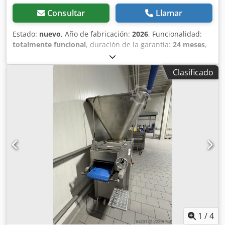
Consultar
Llamar
Estado:
nuevo
, Año de fabricación:
2026
, Funcionalidad:
totalmente funcional
, duración de la garantía:
24 meses
,
ancho total:
620 mm
, longitud total:
590 mm
, altura total:
1.960 mm
, peso en vacío:
75 kg
, Producto nuevo 24 meses
Clasificado
de garantía Ventajas: + Excelente relación calidad-precio +
Divisora de masa robusta con 2 ruedas fijas para un
transporte rápido y sencillo + Fabricada en acero
inoxidable + Las rejillas de corte y perforación se pueden
cambiar con facilidad + Rejilla de perforación: cuchillas de
plástico POM perfiladas, cierre óptimo de la masa +
Permite la división y el modelado artesanal y tradicional de
las masas + Soporte extraíble para la cubeta de división de
masa + Se pueden alojar un máximo de 4 insertos de
rejilla en el dispositivo + Ahorra espacio, incluso en la
panadería más pequeña + No requiere conexión eléctrica,
no necesita mantenimiento ACCESORIOS DE SERIE,
incluidos en el precio: + 1 rejilla de acero inoxidable (ver
PDF / información del producto) + 1 inserto de acero
1
/
4
inoxidable con cuchilla de POM (división sencilla, ver PDF /