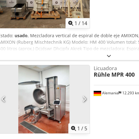
1
/
14
Estado:
usado
, Mezcladora vertical de espiral de doble eje AMIXO
AMIXON (Ruberg Mischtechnik KG) Modelo: HM 400 Volumen total: 53
400 litros (aprox.) Dcjdswr Dhcjpfx Akrek Tipo de mezcladora: Espir
Accionamiento de la mezcladora: 7/9 kW, 380 V, 970/1475 rpm (acc
engranajes) Accionamiento de la trituradora gruesa: 5,5 kW, 380 V,
Licuadora
inspección lateral de 640 x 550 mm y panel de control
Rühle
MPR 400
Alemania
12.293 k
1
/
5