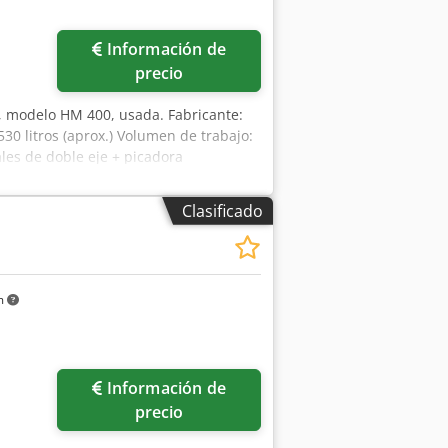
Información de
precio
N, modelo HM 400, usada. Fabricante:
0 litros (aprox.) Volumen de trabajo:
ales de doble eje + picadora
ionamiento mediante caja de
 1475 rpm Incluye: puerta de
Clasificado
m
Información de
precio