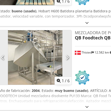
1
/
6
Estado:
bueno (usado)
, Hobart H600 Batidora planetaria Batidora pl
batidor, velocidad variable, con temporizador, 3Ph Dcodponxlwqsfx
MEZCLADORA DE P
QB Foodtech
QB
Thisted
12.582 km
1
/
6
Año de fabricación:
2004
, Estado:
muy bueno (usado)
, ARTÍCULO:
FOODTECH Unidad mezcladora disolvente PU133 Marca: QB Food Te
litros. Enchaquetado para refrigeración/calefacción. Agitador mezc
Haox Akrsck