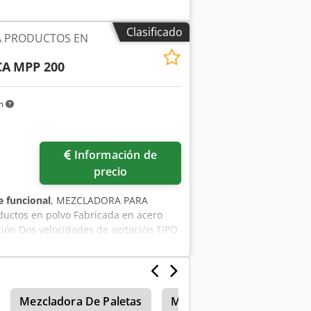
00 mm/1500 mm, peso: aprox. 1550 kg.
entación. Es posible realizar una
Clasificado
 PRODUCTOS EN
CA
MPP 200
km
ás fotos
Información de
precio
 funcional
, MEZCLADORA PARA
tos en polvo Fabricada en acero
ción Dos velocidades de agitación TIPO
 mm VOLUMEN TOTAL – 250 L
Mezcladora De Paletas
Mezcladora
Kniele M