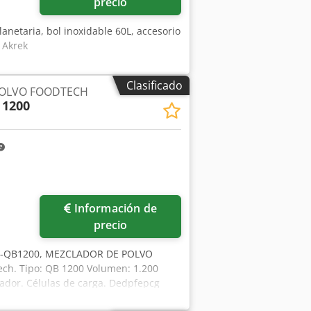
precio
anetaria, bol inoxidable 60L, accesorio
 Akrek
Clasificado
OLVO FOODTECH
 1200
Información de
precio
 A-QB1200, MEZCLADOR DE POLVO
ch. Tipo: QB 1200 Volumen: 1.200
lador. Células de carga. Dedpfepcg