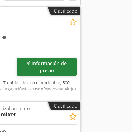
Clasificado
km
Información de
precio
r Tumbler de acero inoxidable, 500L,
scarga, trifásico. Dsdpfxjwtqwao Akrjck
Clasificado
 cizallamiento
 mixer
km