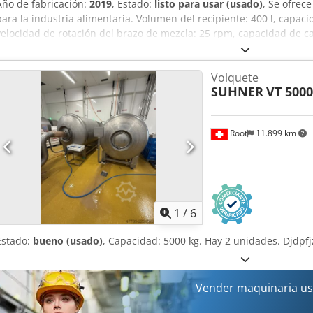
Año de fabricación:
2019
, Estado:
listo para usar (usado)
, Se ofrec
para la industria alimentaria. Volumen del recipiente: 400 l, capac
velocidad de rotación del brazo de mezcla: 25 rpm, capacidad de c
de la máquina (X/Y/Z): aproximadamente 1900 mm/2150 mm/1650 
Incluye un sistema integrado de alimentación y elevación. Se disp
Volquete
realizar una visita in situ. Dodpjzpywlsfx Akrock
SUHNER
VT 5000
Root
11.899 km
1
/
6
Estado:
bueno (usado)
, Capacidad: 5000 kg. Hay 2 unidades. Djdpfj
Vender maquinaria us