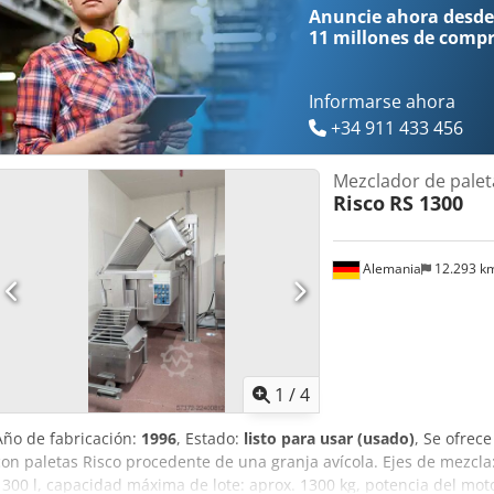
Anuncie ahora desde
11 millones de comp
Informarse ahora
+34 911 433 456
Mezclador de palet
Risco
RS 1300
Alemania
12.293 k
1
/
4
Año de fabricación:
1996
, Estado:
listo para usar (usado)
, Se ofrec
con paletas Risco procedente de una granja avícola. Ejes de mezcla
1300 l, capacidad máxima de lote: aprox. 1300 kg, potencia del mo