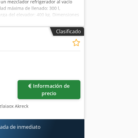
e un mezclador refrigerador al vacío
idad máxima de llenado: 300 l,
arga del elevador: 400 kg. Dimensiones
mm, peso: aproximadamente 1500 kg.
one de documentación. Es posible
Clasificado
Información de
precio
zlaiaox Akreck
ada de inmediato