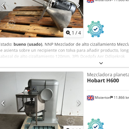
1
/
4
Estado:
bueno (usado)
, NNP Mezclador de alto cizallamiento Mezcla
se asienta sobre un recipiente con tolva para añadir producto, lon
cabezal de alto cizallamiento 120mm, 3Ph Dcedpfx Aer Ddlqekrok
Mezcladora planeta
Hobart
H600
Misterton
11.866 