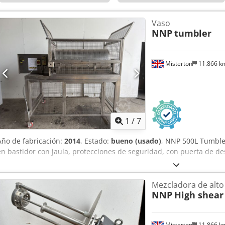
Vaso
NNP
tumbler
Misterton
11.866 
1
/
7
Año de fabricación:
2014
, Estado:
bueno (usado)
, NNP 500L Tumble
en bastidor con jaula, protecciones de seguridad, con puerta de de
Mezcladora de alto
NNP
High shear
Misterton
11.866 