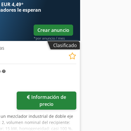
 EUR 4,49
*
radores
le esperan
Crear anuncio
*por anuncio / mes
Clasificado
as
m
Información de
precio
e un mezclador industrial de doble eje
: 2, volumen nominal del recipiente:
tor: 15 kW, homogeneidad: casi 100 %,