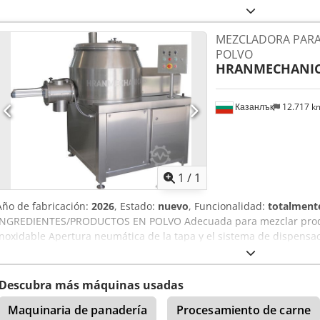
dimensiones de la máquina (largo/ancho/alto): aprox. 2600 mm/13
Incluye un dispositivo de elevación y vuelco. Se proporciona docum
MEZCLADORA PARA
inspección in situ. Djdpfoznx Hpox Akrjck
POLVO
HRANMECHANI
Казанлък
12.717 
Pedir m
1
/
1
Año de fabricación:
2026
, Estado:
nuevo
, Funcionalidad:
totalmente
INGREDIENTES/PRODUCTOS EN POLVO Adecuada para mezclar produc
inoxidable Apertura neumática de la tapa y el sistema de dispensa
– MPP 200 Dodpfx Asx Dicaokrsck L/A/H – 1980 mm/1010 mm/1530
Descubra más máquinas usadas
Maquinaria de panadería
Procesamiento de carne