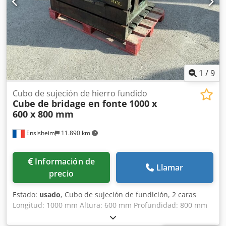
1
/
9
Cubo de sujeción de hierro fundido
Cube de bridage en fonte
1000 x
600 x 800 mm
Ensisheim
11.890 km
Información de
Llamar
precio
Estado:
usado
, Cubo de sujeción de fundición, 2 caras
Longitud: 1000 mm Altura: 600 mm Profundidad: 800 mm
Credszmw S Ispfx Anusf Dimensiones de ranuras en T: 38 x