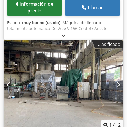
Información de
Llamar
precio
Estado:
muy bueno (usado)
, Máquina de llenado
totalmente automática De Vree V 156 Crsdpfx Aneztc
Sgousf Rango de llenado: 1-20 litros Dispositivo automático
para colocar tapas Dispositivo automático para cerrar
Clasificado
tapas En excelente estado, directamente de la línea de
producción.
1
/
12