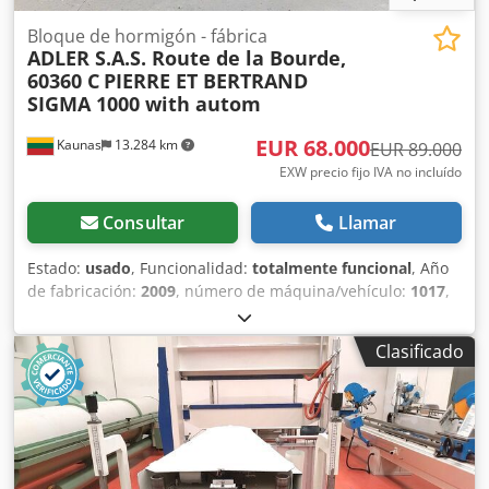
Bloque de hormigón - fábrica
ADLER S.A.S. Route de la Bourde,
60360 C
PIERRE ET BERTRAND
SIGMA 1000 with autom
EUR 68.000
Kaunas
13.284 km
EUR 89.000
EXW precio fijo IVA no incluído
Consultar
Llamar
Estado:
usado
, Funcionalidad:
totalmente funcional
, Año
de fabricación:
2009
, número de máquina/vehículo:
1017
,
Línea de producción usada para bloques de hormigón (y
arcilla expandida). La línea se utilizaba para producir
Clasificado
bloques de hormigón utilizando arcilla expandida. Desde
2023-08, la línea ya no está en funcionamiento, se ha
conservado. Línea de bloques en orden: - 2 pcs. silos
pequeños (con vibro, con aletas neumáticas). -
Transportador de suministro de materia prima a la tolva
de pesaje. - Tolva de pesaje. - Transportador de suministro