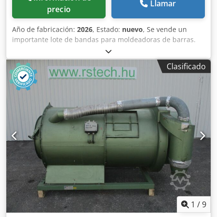
Llamar
precio
Año de fabricación:
2026
, Estado:
nuevo
, Se vende un
importante lote de bandas para moldeadoras de barras.
Marcas disponibles: - MAJOR - BONGARD - MERAND
TENOR/TREGOR - BERTRAND EURO2000 - BERTRAND
Clasificado
EUROMAP - JAC Cjdpozqt Tcofx Anusrf - PANIRECORD F73 -
PANIRECORD F60/F57 - SINMAG - PAVAILLER - STAFF Precios
unitarios y al por mayor. Se venden en kits completos para
una moldeadora, que incluyen: - Banda delantera - Banda
trasera - Banda inferior de refuerzo - Banda de recepción
1
/
9