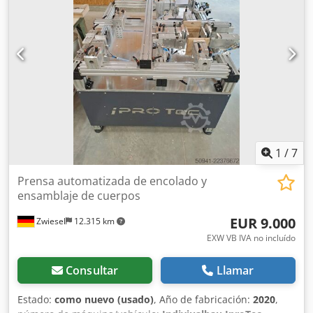
1
/
7
Prensa automatizada de encolado y
ensamblaje de cuerpos
EUR 9.000
Zwiesel
12.315 km
EXW VB IVA no incluído
Consultar
Llamar
Estado:
como nuevo (usado)
, Año de fabricación:
2020
,