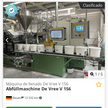
260 x 1100 mm 2 apoyos inferiores, desplazables 2 vigas
Clasificado
de prensado superiores, desplazables Panel de control
Beckoff Transportador de rodillos: 4500 x 600 mm Ancho
de rodillos: 500 mm Credpfx Ajvdbv Aenuof Dimensiones
totales (An x Pr x Al): 3300 x 1800 x 3600 mm Financiación
disponible a través de nuestro banco. komplett-
konzept.leasingo.de ¡Más artículos - nuevos y usados -
disponibles en nuestra tienda! ¡Costes de envío
internacional bajo consulta!
1
/
5
Máquina de llenado De Vree V 156
Abfüllmaschine De Vree
V 156
Nauen
12.532 km