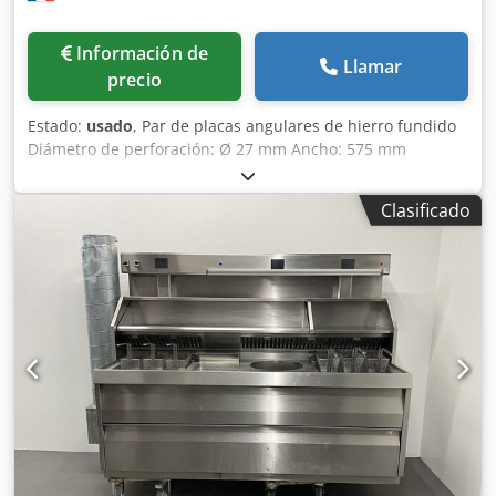
Información de
Llamar
precio
Estado:
usado
, Par de placas angulares de hierro fundido
Diámetro de perforación: Ø 27 mm Ancho: 575 mm
Profundidad: 2000 mm Altura total: 4000 mm Peso
unitario: aprox. 6 toneladas Credpfx Anezmw Nasujf
Clasificado