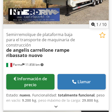
1
/
10
Semirremolque de plataforma baja
para el transporte de maquinaria de
construcción
de angelis
carrellone rampe
ribassato nuovo
Parma
11.858 km
Información de
Llamar
precio
Estado:
nuevo
, Funcionalidad:
totalmente funcional
, peso
en vacío:
9.200 kg
, peso máximo de la carga:
29.800 kg
,
peso total:
39.000 kg
, configuración de ejes:
3 ejes
,
longitud del espacio de carga:
10.000 mm
, anchura del