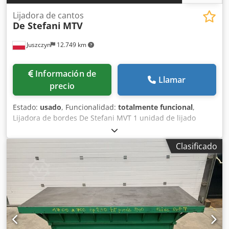
Lijadora de cantos
De Stefani
MTV
Juszczyn
12.749 km
Información de
Llamar
precio
Estado:
usado
, Funcionalidad:
totalmente funcional
,
Lijadora de bordes De Stefani MVT 1 unidad de lijado
Altura máxima de la pieza: 100 mm Motor de la unidad de
lijado: 2,5 kW Unidad de lijado con sistema de autoafilado
Clasificado
Ajuste manual de la unidad de lijado Credpfsznu D Rsx
Anusf Ajuste manual del ángulo de la unidad Unidad de
lijado con oscilación Velocidad de avance regulable
mediante variador Motor de avance de 0,74 kW