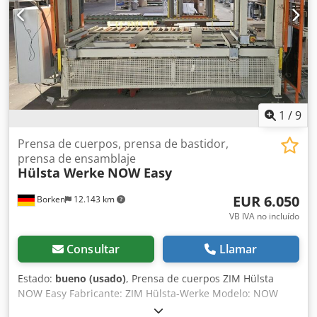
minimal del cuerpo de mueble (mm) 200 Profundidad
(anchura) máxima del cuerpo de mueble (mm) 700 Altura
minima del cuerpo de mueble (mm) 250 Altura maxima del
cuerpo de mueble (mm) 1200 Cinta motorizada a la
entrada de la Prensa Longitud de la cinta a la entrada de
la Prensa (mm) 2500 Programador electrónico (mando) PLC
(Cuadro eléctrico y de mando separado) Potencia totale
enstalada (Kw) 7 Pistola para grafa (grapadora) E/S 250
1
/
9
(Automatic)
Prensa de cuerpos, prensa de bastidor,
prensa de ensamblaje
Hülsta Werke
NOW Easy
EUR 6.050
Borken
12.143 km
VB IVA no incluído
Consultar
Llamar
Estado:
bueno (usado)
, Prensa de cuerpos ZIM Hülsta
NOW Easy Fabricante: ZIM Hülsta-Werke Modelo: NOW
Easy N.º de serie: 380125028 Máx. dimensiones del cuerpo: