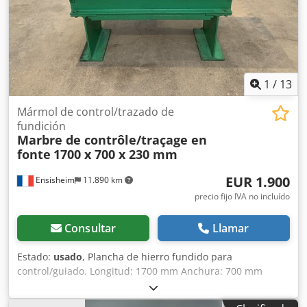
1
/
13
Mármol de control/trazado de
fundición
Marbre de contrôle/traçage en
fonte
1700 x 700 x 230 mm
EUR 1.900
Ensisheim
11.890 km
precio fijo IVA no incluído
Consultar
Llamar
Estado:
usado
, Plancha de hierro fundido para
control/guiado. Longitud: 1700 mm Anchura: 700 mm
Grosor: 230 mm Crjdozqzy Depfx Anuef Altura sobre los
apoyos: 940 mm Peso: 0,8 toneladas