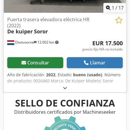
1
/
17
Puerta trasera elevadora eléctrica HR
(2022)
De kuiper
Soror
EUR 17.500
Oostvoorne
12.002 km
precio fijo IVA no incluído
Consultar
Llamar
Año de fabricación:
2022
, Estado:
bueno (usado)
, Número
de producto: 0026460 Marca: De Kuiper Modelo: Soror
Crodpfxozbmptj Anuof Categoría del producto: Freidoras
Longitud: 2700 mm Anchura: 920 mm Altura: 1800 mm
Tensión de conexión (V): 400 Potencia (W): 47150 Año de
SELLO DE CONFIANZA
fabricación: 2022 Equipado con sistema de filtrado de
grasa. Incluye 3 cubas (1x ORE440 y 2x ORE540) y bandeja
Distribuidores certificados por Machineseeker
de desbaste.