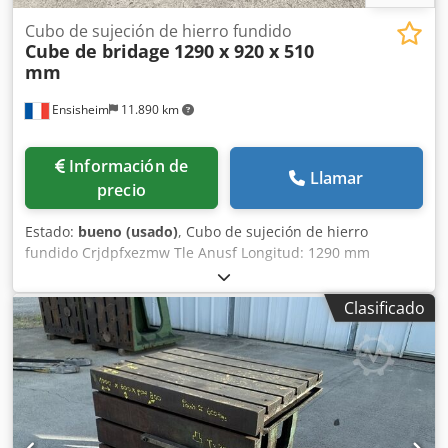
Cubo de sujeción de hierro fundido
Cube de bridage
1290 x 920 x 510
mm
Ensisheim
11.890 km
Información de
Llamar
precio
Estado:
bueno (usado)
, Cubo de sujeción de hierro
fundido Crjdpfxezmw Tle Anusf Longitud: 1290 mm
Anchura: 920 mm Altura: 510 mm Dimensiones de las
ranuras en T: 42 x 25 mm 2 caras con ranuras Peso:
Clasificado
aproximadamente 1 tonelada