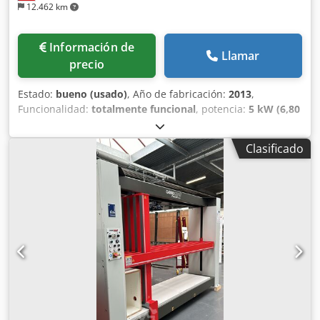
12.462 km
Información de
Llamar
precio
Estado:
bueno (usado)
, Año de fabricación:
2013
,
Funcionalidad:
totalmente funcional
, potencia:
5 kW (6,80
CV)
, Prensa de cuerpo automatizada con ajuste electrónico
de las presiones de prensado, temporización y secuencia
Clasificado
programable de cierre de las placas de prensado.
Fabricante: SCM Group (división CPC) Modelo: Action
TF2500 Año de fabricación: 2013 Estado de la máquina:
totalmente operativa Principales parámetros técnicos: -
Dimensiones máximas del cuerpo: 2500 x 1250 x 650 mm -
Dimensiones mínimas del cuerpo: 250 x 250 x 250 mm -
Velocidad de la cinta transportadora: 20 m/min - Altura de
trabajo: 600 mm - Longitud del transportador de entrada:
2500 mm - Longitud del transportador de salida: 2500 mm
- Potencia total: 5 kW (15 A) Funcionalidad: Carga
automática de las dimensiones del cuerpo de entrada,
incluyendo la detección automática de la presencia del