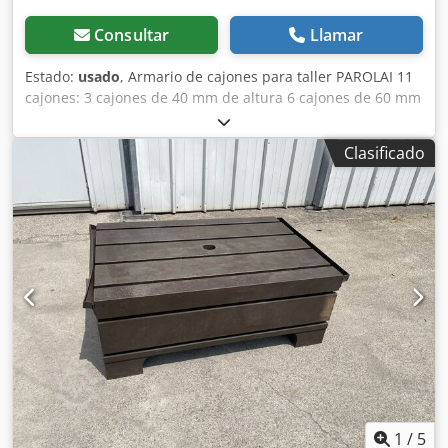
Consultar
Llamar
Estado:
usado
, Armario de cajones para taller PAROLAI 11
cajones: 3 cajones de 40 mm de altura 6 cajones de 60 mm
de altura 1 cajón de 150 mm de altura 1 cajón de 90 mm
de altura Dimensiones (L x An x Al): 910 x 720 x 1110 mm
Clasificado
Peso: aprox. 150 kg Csdpfszmxttjx Anujrf
1
/
5