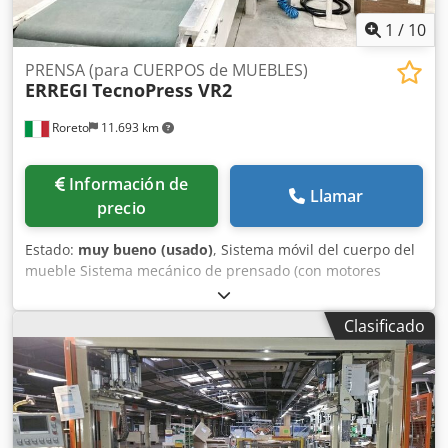
1
/
10
PRENSA (para CUERPOS de MUEBLES)
ERREGI
TecnoPress VR2
Roreto
11.693 km
Información de
Llamar
precio
Estado:
muy bueno (usado)
, Sistema móvil del cuerpo del
mueble Sistema mecánico de prensado (con motores
asíncronos + inveerter) Sistema de autocentrado Cinta
motorizada de transporte y montaje (a través de la prensa)
Clasificado
mm 4500 Velocidad de avance adjustable (m/min) 10-40
Largo total de la Prensa (mm) 4500 Crjdpfx Aegz Acaonuof
Empujador vertical móvil y Empujador horizontal móvil
TAMANO DE LOS CUERPOS de MUEBLES: Longitud minima
del cuerpo de mueble (mm) 250 Longitud maxima del
cuerpo de mueble (mm) 2500 Profundidad (anchura)