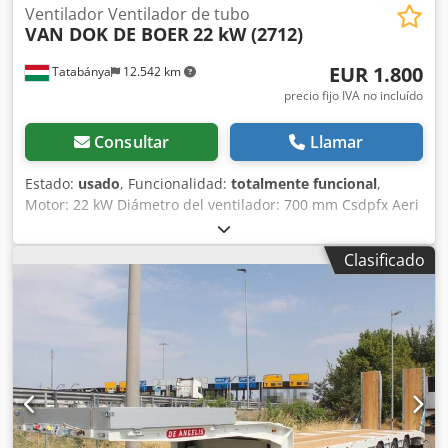
Ventilador Ventilador de tubo
VAN DOK DE BOER
22 kW (2712)
EUR 1.800
Tatabánya
12.542 km
precio fijo IVA no incluído
Consultar
Llamar
Estado:
usado
, Funcionalidad:
totalmente funcional
,
Motor: 22 kW Diámetro del ventilador: 700 mm Csdpfx Aeri
R Duonuorf Longitud: 2500 mm
Clasificado