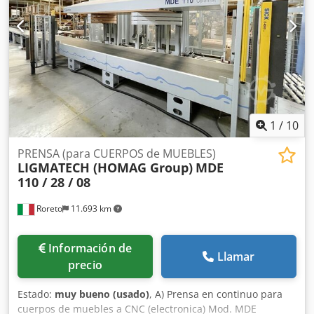
(mm) 250 Profundidad (anchura) máxima del cuerpo de
mueble (mm) 700 Altura minima del cuerpo de mueble
(mm) 250 Altura maxima del cuerpo de mueble (mm) 1200
Programador electrónico (mando) PLC "OMRON" Potencia
totale enstalada (Kw) 8,8
1
/
10
PRENSA (para CUERPOS de MUEBLES)
LIGMATECH (HOMAG Group)
MDE
110 / 28 / 08
Roreto
11.693 km
Información de
Llamar
precio
Estado:
muy bueno (usado)
, A) Prensa en continuo para
cuerpos de muebles a CNC (electronica) Mod. MDE