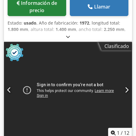
Información de
Llamar
precio
Estado:
usado
, Año de fabricación:
1972
, longitud total:
1.800 mm
, altura total:
1.400 mm
, ancho total:
2.250 mm
,
Color: Verde Peso en vacío: 2000 kg Precio: Consultar
Cjdpfx Anezm N Rieuerf - Año de fabricación: 1972 -
Clasificado
Documentación disponible: No - Certificado CE: No -
Sistema de control: Convencional - Dimensiones de
transporte: 1800 mm x 2250 mm x 1400 mm (largo x ancho
x alto) - Peso de transporte [kg]: 2000 kg - Paquetes de
transporte [unidades]: 1 Información financiera IVA: El
precio indicado no incluye el IVA IVA/Régimen de recargo
del IVA: El IVA es deducible para las empresas Entrega y
aceptación de vehículos usados posibles en cualquier
momento para todos los productos de la industria Lukas
van Rossum
1
/
12