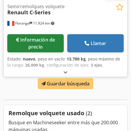
Semirremolques volquete
Renault
C-Series
Florange
11.924 km
Información de
Llamar
precio
Estado:
nuevo
, peso en vacío:
13.780 kg
, peso máximo de
la carga:
26.000 kg
, configuración de ejes:
3 ejes
,
amortiguación:
acero
, distancia entre ejes:
3 mm
,
kilometraje:
150 km
, potencia:
480 kW (652,62 CV)
, tipo de
Guardar búsqueda
engranaje:
automático
, clase de emisión:
Euro 6
,
combustible:
diésel
, capacidad de carga:
12.220 kg
,
Equipamiento:
Bluetooth, aire acondicionado, cierre
centralizado, control de crucero, cámara de visión
trasera, frigorífico, ordenador de a bordo
, HIAB MULTILIFT
Remolque volquete usado
(2)
FUTURA 18T Brazo telescópico de 1400 mm Estabilizadores
Radiomando Topes de volquete Cadenas de 43 eslabones
Busque en Machineseeker entre más que 200.000
Ganchos BKGC Contador de horas Cajas de
máquinas usadas.