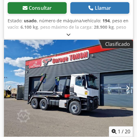
Consultar
Llamar
Estado:
usado
, número de máquina/vehículo:
194
, peso en
vacío:
6.100 kg
, peso máximo de la carga:
28.900 kg
, peso
total:
35.000 kg
, configuración de ejes:
3 ejes
, primer
registro:
05/1995
, longitud del espacio de carga:
7.100
Clasificado
mm
, anchura del espacio de carga:
2.300 mm
, altura del
espacio de carga:
1.400 mm
, volumen del espacio de
carga:
23 m³
, amortiguación:
aire
, tamaño del neumático:
365/80 R20 - 385/65 R22,5
, color:
plateado
, Equipamiento:
ABS
, Freno de tambor Distancia entre ejes 1.310 mm Lona
enrollable Plataforma Ejes SAF Protector
antiempotramiento abatible Sujeto a errores y
modificaciones Dkedeiuluaepfx Aiisr
1
/
20