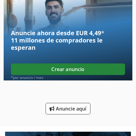
Remolque De Eje Tándem Remolque Carga 7650 Kg
Remolque De Servicio Pesado
Remolque Dolly
Anuncie ahora desde EUR 4,49
*
11 millones de compradores
le
Remolque Para
esperan
Remolque Plataforma
Remolque Vehiculo
Crear anuncio
Remolque Volquete
*por anuncio / mes
Remolques Comerciales
Remolques De Carga
Anuncie aquí
Remolques De Plataforma
Remolques Lowboy