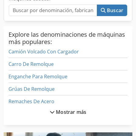
almacenamiento Enganche Rockinger RO 50 Aletas de
aluminio Cámara de marcha atrás Aire acondicionado
Buscar
Nevera Ángulos muertos Pantalla multimedia táctil Dksdsx
Hkulopfx Aiior Bluetooth Techo solar Bloqueo de
diferencial … Distancia entre ejes 3400 mm
Explore las denominaciones de máquinas
más populares:
Camión Volcado Con Cargador
Carro De Remolque
Enganche Para Remolque
Grúas De Remolque
Remaches De Acero
Mostrar más
Remolque Blomenroehr
Remolque De Carga Profunda M Plegable Auffahrr