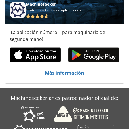
Remolques Refrigerados
Machineseeker
Gratis en la tienda de aplicaciones
Rociador De Remolque
Semirremolque Plataforma
¡La aplicación número 1 para maquinaria de
Vehículo De Trabajo
segunda mano!
Volquete De
Volquete De Grano
Más información
Válvula De Control De Remolque
Machineseeker.ar es patrocinador oficial de: