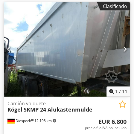
Clasificado
1
/
11
Camión volquete
Kögel
SKMP 24 Alukastenmulde
EUR 6.800
Diespeck
12.198 km
precio fijo IVA no incluído