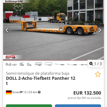
omisiones y modificaciones reservadas, fotos de ejemplo -
-, Más datos en: !, Más detalles: ! Chedpfx Aozqtvwjg Tja
1
/
3
Semirremolque de plataforma baja
DOLL
2-Achs-Tiefbett Panther 12
t
EUR 132.500
Essen
12.123 km
precio fijo IVA no incluído