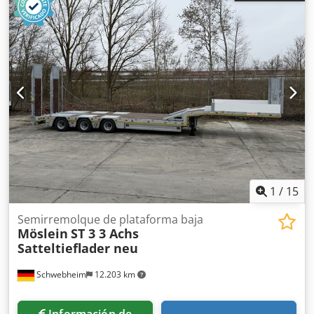
tamaño del neumático delantero:
245/70 R17,5 ---/141J
,
tamaño del neumático trasero:
245/70 R17,5 ---/141J
,
cabina del conductor:
otro
, clase de emisión:
ninguno
,
Equipamiento:
ABS, freno de aire comprimido
,
completamente transitable, -- Salvo errores de impresión,
omisiones y cambios, fotos de muestra --, Más datos en: !,
More Details: ! Chedpfezn Nzksx Ag Toa
1
/
15
Semirremolque de plataforma baja
Möslein
ST 3 3 Achs
Satteltieflader neu
Schwebheim
12.203 km