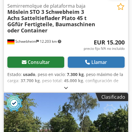
muestra--, más datos en: !, Más detalles: ! Codpfxezn Nyts
Semirremolque de plataforma baja
Möslein
STO 3 Schwebheim 3
Ag Tsha
Achs Satteltieflader Plato 45 t
GGfür Fertigteile, Baumaschinen
oder Container
EUR 15.200
Schwebheim
12.203 km
precio fijo IVA no incluído
Consultar
Llamar
Estado:
usado
, peso en vacío:
7.300 kg
, peso máximo de la
carga:
37.700 kg
, peso total:
45.000 kg
, configuración de
ejes:
3 ejes
, primer registro:
03/2019
, amortiguación:
aire
,
tamaño del neumático:
235/75R17,5 --/140J
, color:
otro
,
Clasificado
tipo de engranaje:
otro
, tamaño del neumático delantero:
235/75R17,5 --/140J
, tamaño del neumático trasero:
235/75R17,5 --/140J
, cabina del conductor:
otro
, clase de
emisión:
ninguno
, Equipamiento:
ABS, freno de aire
comprimido
, Versión reforzada, longitud del bastidor alto
aprox. 4.180 mm, longitud del bastidor bajo aprox. 9.400