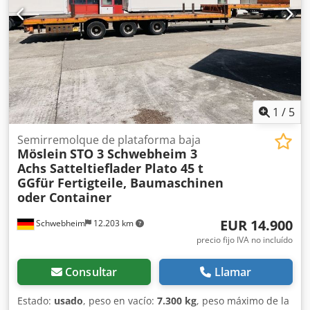
1
/
5
Semirremolque de plataforma baja
Möslein
STO 3 Schwebheim 3
Achs Satteltieflader Plato 45 t
GGfür Fertigteile, Baumaschinen
oder Container
EUR 14.900
Schwebheim
12.203 km
precio fijo IVA no incluído
Consultar
Llamar
Estado:
usado
, peso en vacío:
7.300 kg
, peso máximo de la