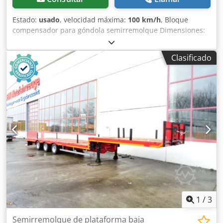
15.04.2020 * ITV: 04/2027 * Inspección de seguridad (SP):
10/2026 Nueva ITV/Inspección de seguridad, así como
Estado:
usado
, velocidad máxima:
100 km/h
, Bloque
modificaciones de peso (reducción o aumento) son
compensador para góndola semirremolque Dimensiones:
posibles bajo petición. ----Incluso después de la compra,
ver fotos ##### ¡POR FAVOR LLAME – NO ENVÍE EMAILS!
no le abandonamos: Le ayudamos a obtener matrículas de
Chodszridgepfx Ag Toa #####
Clasificado
exportación o temporales. También es posible el traslado
de su vehículo dentro de Alemania. No dude en
contactarnos, ¡estaremos encantados de ayudarle!
Hablamos alemán, inglés y ruso. Todos los datos son sin
garantía. Reservado el derecho a modificaciones, errores,
errores de impresión y redacción, así como a venta previa.-
---Sobre nosotros: Leible Nutzfahrzeuge es una empresa
familiar con sede en Kehl am Rhein. Durante muchos
años, hemos representado la experiencia, la fiabilidad y la
competencia en el ámbito de la preparación y la venta de
vehículos comerciales. Nuestra fortaleza reside en la
compra y venta de vehículos comerciales nuevos y usados.
En nuestra propiedad de aproximadamente 11.000 m²,
encontrará una amplia selección de vehículos para
1
/
3
diferentes aplicaciones. Para nosotros, no solo importa el
vehículo, sino también el servicio que hay detrás. La
Semirremolque de plataforma baja