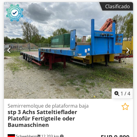
Clasificado
1
/
4
Semirremolque de plataforma baja
stp 3 Achs Satteltieflader
Platofür Fertigteile oder
Baumaschinen
Schwebheim
12.203 km