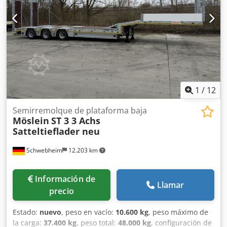
rampas a lo largo de todo el ancho, bomba
electrohidráulica para las rampas o a través de la
hidráulica del camión, -- Reservado el derecho a errores
de impresión, imprecisiones y modificaciones, imágenes
de muestra --, Más datos en: !, Más detalles: !
Chodszrqlfspfx Ag Tsa
1
/
12
Semirremolque de plataforma baja
Möslein
ST 3 3 Achs
Satteltieflader neu
Schwebheim
12.203 km
Información de
Llamar
precio
Estado:
nuevo
, peso en vacío:
10.600 kg
, peso máximo de
la carga:
37.400 kg
, peso total:
48.000 kg
, configuración de