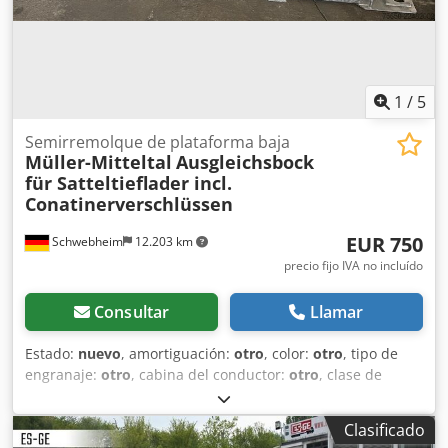
1
/
5
Semirremolque de plataforma baja
Müller-Mitteltal
Ausgleichsbock
für Satteltieflader incl.
Conatinerverschlüssen
EUR 750
Schwebheim
12.203 km
precio fijo IVA no incluído
Consultar
Llamar
Estado:
nuevo
, amortiguación:
otro
, color:
otro
, tipo de
engranaje:
otro
, cabina del conductor:
otro
, clase de
emisión:
ninguno
, Soporte de nivelación para
semirremolque rebajado incl. cierres para contenedores,
Clasificado
precio por soporte de nivelación, -- errores tipográficos,