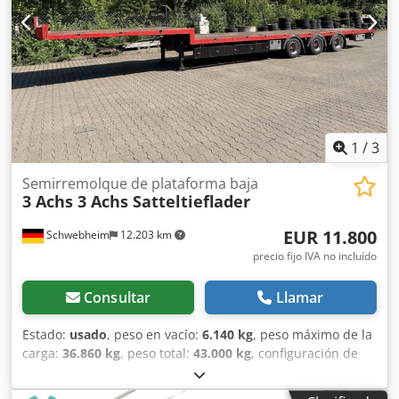
mm, altura de carga aprox. 900 mm, 12 bolsillos para
estacas en el chasis exterior, 3 listones transversales para
estacas, 14 anillas de amarre, 4 pares de cierres para
contenedores aptos para 2 contenedores ISO de 20 pies o
1 contenedor ISO de 40 pies. -- Sujeto a errores de
impresión, equivocaciones y modificaciones. Imágenes de
muestra -- Más datos en: !, Más detalles en: ! Codpfx Agezn
Ny Hj Tsha
1
/
3
Semirremolque de plataforma baja
3 Achs 3 Achs Satteltieflader
EUR 11.800
Schwebheim
12.203 km
precio fijo IVA no incluído
Consultar
Llamar
Estado:
usado
, peso en vacío:
6.140 kg
, peso máximo de la
carga:
36.860 kg
, peso total:
43.000 kg
, configuración de
ejes:
3 ejes
, primer registro:
05/2019
, amortiguación:
aire
,
tamaño del neumático:
235/75R17,5
, color:
otro
, tipo de