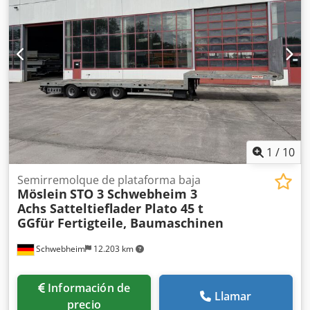
modificaciones sujetos a cambios. Imágenes de muestra.
Más datos en: [enlace]
1
/
10
Semirremolque de plataforma baja
Möslein
STO 3 Schwebheim 3
Achs Satteltieflader Plato 45 t
GGfür Fertigteile, Baumaschinen
Schwebheim
12.203 km
Información de
Llamar
precio