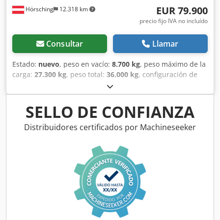
EUR 79.900
Hörsching
12.318 km
precio fijo IVA no incluído
Consultar
Llamar
Estado:
nuevo
, peso en vacío:
8.700 kg
, peso máximo de la
carga:
27.300 kg
, peso total:
36.000 kg
, configuración de
ejes:
3 ejes
, amortiguación:
aire
, tamaño del neumático:
385/65 R22,5
, Equipamiento:
ABS
, | Remolque frigorífico
KRONE SD DA05 | Unidad de refrigeración Carrier Vector
SELLO DE CONFIANZA
HE 19 Austria Edition #02/50 | Ejes Krone con frenos de
disco | Caja de herramientas | Termógrafo | Conexión
Distribuidores certificados por Machineseeker
eléctrica | Soporte para rueda de repuesto | Caja para
palés | Enfriador de carne | Eje elevable | Vehículo nuevo
| Salvo error, omisión e interposición. Csdpfx Aezpbuxeg
Tjha