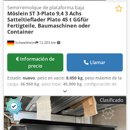
Semirremolque de plataforma baja
Möslein
ST 3-Plato 9,4 3 Achs
Satteltieflader Plato 45 t GGfür
Fertigteile, Baumaschinen oder
Container
Schwebheim
12.203 km
Información de
Llamar
precio
Estado:
nuevo
, peso en vacío:
8.050 kg
, peso máximo de la
carga:
36.950 kg
, peso total:
45.000 kg
, configuración de
ejes:
3 ejes
, amortiguación:
aire
, tamaño del neumático:
235 / 75 R 17,5
, color:
otro
, tipo de engranaje:
otro
,
Clasificado
tamaño del neumático delantero:
235 / 75 R 17,5
, tamaño
del neumático trasero:
235 / 75 R 17,5
, cabina del
conductor:
otro
, clase de emisión:
ninguno
, combustible:
biodiésel
, Equipamiento:
ABS, freno de aire comprimido
,
GALVANIZADO EN CALIENTE, versión reforzada, suspensión