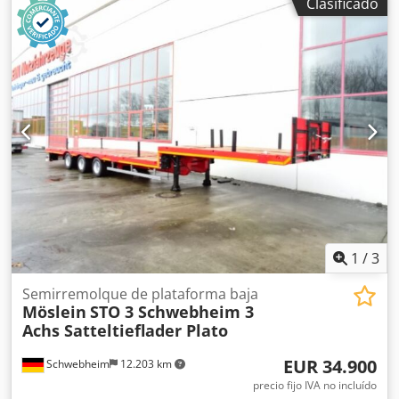
Clasificado
engranaje:
otro
, tamaño del neumático delantero:
235/75R17,5
, tamaño del neumático trasero:
235/75R17,5
,
cabina del conductor:
otro
, clase de emisión:
ninguno
,
Equipamiento:
ABS, freno de aire comprimido
, 8 cierres
para contenedores, soportes para largueros, ojales de
amarre, sobreprecio por rampas: 1.500 €, el vehículo se
ofrece por encargo del cliente, -- se reservan los derechos
a errores, omisiones y modificaciones, imágenes de
muestra --, más datos en: !, más detalles: ! Cedpezn Nx
Asfx Ag Toha
1
/
3
Semirremolque de plataforma baja
Möslein
STO 3 Schwebheim 3
Achs Satteltieflader Plato
EUR 34.900
Schwebheim
12.203 km
precio fijo IVA no incluído