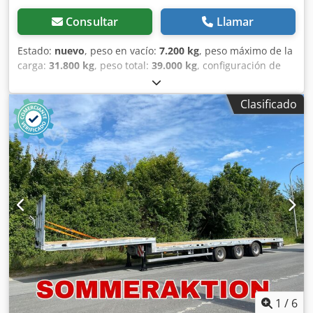
Consultar
Llamar
Estado:
nuevo
, peso en vacío:
7.200 kg
, peso máximo de la
carga:
31.800 kg
, peso total:
39.000 kg
, configuración de
ejes:
3 ejes
, amortiguación:
aire
, tamaño del neumático:
235/75 R 17,5
, color:
otro
, tipo de engranaje:
otro
, tamaño
Clasificado
del neumático delantero:
235/75 R 17,5
, tamaño del
neumático trasero:
235/75 R 17,5
, cabina del conductor:
otro
, clase de emisión:
ninguno
, combustible:
biodiésel
,
Equipamiento:
ABS, freno de aire comprimido
, Longitud
de la plataforma elevada aprox. 4.180 mm, longitud de la
plataforma baja aprox. 9.400 mm, pared frontal aprox. 800
mm de alto, 14 bolsas para estacas en el marco exterior, 8
estacas insertables, 3 listones transversales para estacas,
24 anillas de amarre, 4 pares de cierres para contenedor. -
- Salvo errores tipográficos, omisiones y cambios;
imágenes de muestra --. Más datos en: !, Más detalles: !
Codpjzn Nx Njfx Ag Tsha
1
/
6