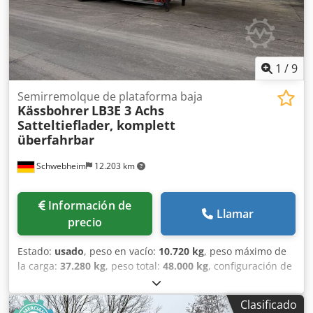
- Salvo errores tipográficos, omisiones y cambios;
imágenes de muestra --. Más datos en: !, Más detalles: !
Chsdezn Nyyopfx Ag Toa
1
/
9
Semirremolque de plataforma baja
Kässbohrer
LB3E 3 Achs
Satteltieflader, komplett
überfahrbar
Schwebheim
12.203 km
Información de
Llamar
precio
Estado:
usado
, peso en vacío:
10.720 kg
, peso máximo de
la carga:
37.280 kg
, peso total:
48.000 kg
, configuración de
ejes:
3 ejes
, primer registro:
02/2019
, próxima inspección
(TÜV):
02/2027
, amortiguación:
aire
, tamaño del neumático:
Clasificado
245/70 R17,5 ---/141J
, color:
otro
, tipo de engranaje:
otro
,