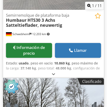
1
/
11
Semirremolque de plataforma baja
Humbaur
HTS30 3 Achs
Satteltieflader, neuwertig
Schwebheim
12.203 km
Información de
Llamar
precio
Estado:
usado
, peso en vacío:
10.860 kg
, peso máximo de
la carga:
37.140 kg
, peso total:
48.000 kg
, configuración de
ejes:
3 ejes
, primer registro:
06/2018
, amortiguación:
aire
,
tamaño del neumático:
235/75 R17,5 140J
, color:
otro
, tipo
Clasificado
de engranaje:
otro
, tamaño del neumático delantero:
235/75 R17,5 140J
, tamaño del neumático trasero:
235/75
R17,5 140J
, cabina del conductor:
otro
, clase de emisión:
ninguno
, Equipamiento:
ABS, freno de aire comprimido
,
Revestimiento de goma, rampa de 2 piezas con rejillas,