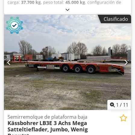
carga:
37.700 kg
, peso total:
45.000 kg
, configuración de
ejes:
3 ejes
, primer registro:
03/2019
, amortiguación:
aire
,
tamaño del neumático:
235/75R17,5 --/140J
, color:
otro
,
Clasificado
tipo de engranaje:
otro
, tamaño del neumático delantero:
235/75R17,5 --/140J
, tamaño del neumático trasero:
235/75R17,5 --/140J
, cabina del conductor:
otro
, clase de
emisión:
ninguno
, Equipamiento:
ABS, freno de aire
comprimido
, Versión reforzada, longitud del bastidor alto
aprox. 4.180 mm, longitud del bastidor bajo aprox. 9.400
mm, altura de carga aprox. 900 mm, 12 bolsillos para
estacas en el chasis exterior, 3 listones transversales para
estacas, 14 anillas de amarre, 4 pares de cierres para
contenedores aptos para 2 contenedores ISO de 20 pies o
1 contenedor ISO de 40 pies. -- Sujeto a errores de
impresión, equivocaciones y modificaciones. Imágenes de
muestra -- Más datos en: !, Más detalles en: ! Codjzrqk Ijpfx
Ag Tjha
1
/
11
Semirremolque de plataforma baja
Kässbohrer
LB3E 3 Achs Mega
Satteltieflader, Jumbo, Wenig