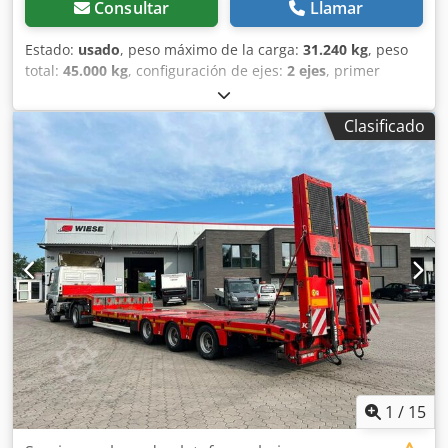
Consultar
Llamar
Estado:
usado
, peso máximo de la carga:
31.240 kg
, peso
total:
45.000 kg
, configuración de ejes:
2 ejes
, primer
registro:
05/2024
, próxima inspección (TÜV):
06/2027
,
Equipamiento:
ABS
, Extracto del equipamiento: * Cuello de
Clasificado
cisne extensible con chasis principal externo: Cuello de
cisne extensible hidráulicamente con chasis principal
externo, con toma de dirección integrada y cilindros de
extensión operables individualmente. Cilindros hidráulicos
integrados y brazos de soporte para levantar y bajar la
plataforma (requiere montaje en el camión). Las
conexiones de las tuberías a la plataforma se montan en el
interior en el chasis principal, en la curvatura. * Perno de
rey: 2 pulgadas. * Soporte para pernos de acoplamiento. *
Escalera con barra de apoyo para un acceso seguro. *
Todos los válvulas y cajas de distribución son de fácil
acceso y están cubiertas con láminas de aluminio. * 1 par
de placas de base de plástico para la plataforma,
montadas lateralmente. * Acoplamiento hidráulico
1
/
15
múltiple para una desconexión sencilla de las tuberías