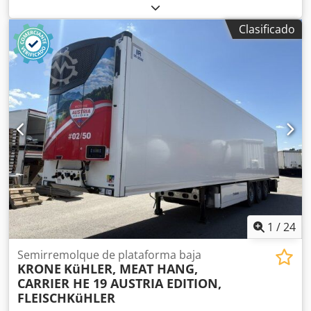
emisión:
ninguno
, combustible:
biodiésel
, Compartimento
de almacenamiento para rampas de aluminio, precio por
Clasificado
compartimento, longitud aprox. 2,48 m, ancho aprox. 1 m,
altura aprox. 27 cm, -- errores tipográficos, omisiones y
modificaciones reservadas, imágenes a modo de ejemplo -
-, Más datos en: !, Más detalles en: ! Chjdpfx Aezn Nwrsg
Tea
1
/
24
Semirremolque de plataforma baja
KRONE
KüHLER, MEAT HANG,
CARRIER HE 19 AUSTRIA EDITION,
FLEISCHKüHLER