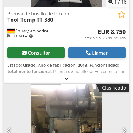
1
/
16
Prensa de husillo de fricción
Tool-Temp
TT-380
EUR 8.750
Freiberg am Neckar
12.074 km
precio fijo IVA no incluído
Consultar
Llamar
Estado:
usado
, Año de fabricación:
2013
, Funcionalidad:
totalmente funcional
, Prensa de husillo servo con estación
de atornillado Cjdjwu Adbepfx Ai Derf Rittal Top Therm:
SK3304500 Especificación: V: 3x380-400 Vatios: 25 900 Hz:
Clasificado
50 La prensa de husillo servo con estación de atornillado
TT-380 de Tool Temp es una máquina innovadora y
precisa, ideal para procesos de fabricación exigentes. Se
distingue por su alta precisión y eficiencia, lo que la
convierte en una solución fiable para conexiones
atornilladas rápidas y precisas. La estación de atornillado
integrada permite una automatización eficiente del