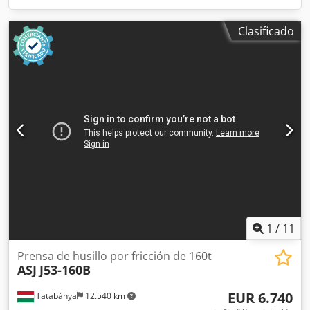
Clasificado
1
/
11
Prensa de husillo por fricción de 160t
ASJ
J53-160B
EUR 6.740
Tatabánya
12.540 km