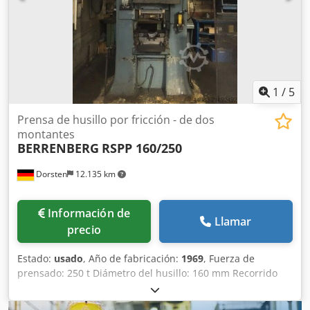
proceso de atornillado, mientras que la tecnología servo
garantiza un control uniforme de la fuerza y el
movimiento.
1
/
5
Prensa de husillo por fricción - de dos
montantes
BERRENBERG
RSPP 160/250
Dorsten
12.135 km
Información de
Llamar
precio
Estado:
usado
, Año de fabricación:
1969
, Fuerza de
prensado: 250 t Diámetro del husillo: 160 mm Recorrido
del émbolo: 180 mm Velocidad de carrera: 71 ciclos/min
Paso entre montantes: 450 mm Superficie de la mesa: 560