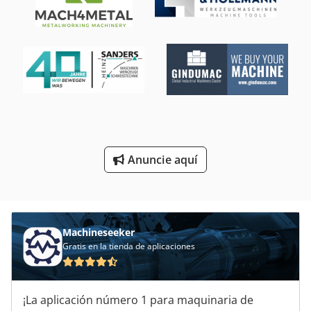
Prensa De Husillo Manual
Prensas Hidraulicas
Prensas Neumaticas
Pulido Del Huso
Rectificadora De Husillo
Torno De Husillo Doble
Anuncie aquí
Torno De Husillo Hueco
Unidad De Husillo
Machineseeker
Gratis en la tienda de aplicaciones
¡La aplicación número 1 para maquinaria de