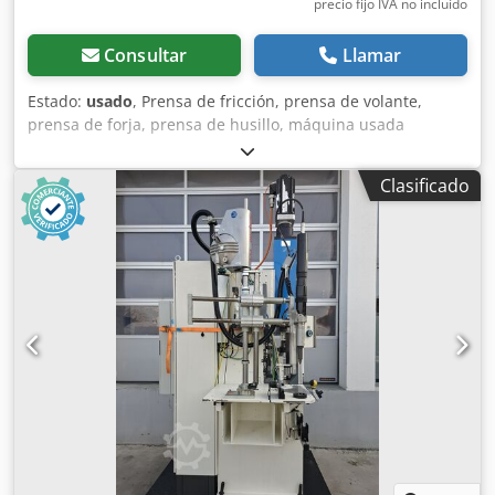
precio fijo IVA no incluído
Consultar
Llamar
Estado:
usado
, Prensa de fricción, prensa de volante,
prensa de forja, prensa de husillo, máquina usada
Fabricante: ASJ Modelo: J53-160B Dimensiones generales:
Cedsxpf U Aopfx Ai Djrf Ancho: 1850 mm Fondo: 1380 mm
Clasificado
Altura: 3140 mm Peso: 8190 kg Dimensiones de la mesa:
560 × 510 mm Apertura libre sin mesa: 560 × 560 mm
Apertura libre con mesa: 260 mm Presión nominal: 160
toneladas Carrera: 360 mm