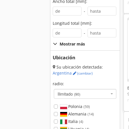
Ancho total [mm]:
-
Longitud total [mm]:
-
Mostrar más
Ubicación
Su ubicación detectada:
Argentina
(cambiar)
radio:
Ilimitado
(90)
Polonia
(59)
Alemania
(14)
Italia
(4)
Lituania