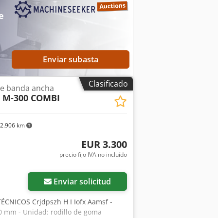
llo de goma, de fricción - Cinta de
la mesa - 2 tipos de velocidad de
e
abajo: 8-10 bar - Diámetro del
cho/alto): 1600 x 1500 x 2000 mm -
samiento - Sin pintar - Lijadora usada,
 dependiendo del tipo de cambio de
Enviar subasta
o de cambio)
Clasificado
de banda ancha
 M-300 COMBI
2.906 km
EUR 3.300
precio fijo IVA no incluído
Enviar solicitud
NICOS Crjdpszh H I Iofx Aamsf -
0 mm - Unidad: rodillo de goma