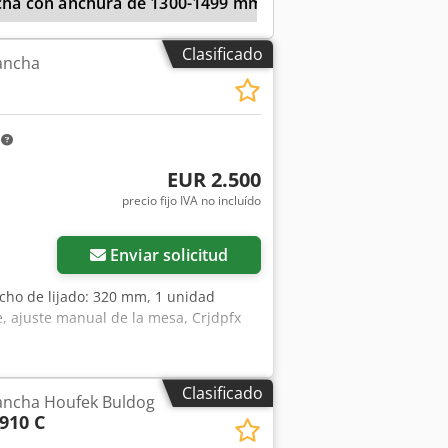
ncha con anchura de 1300-1499 mm
Lijadora De Band
dependiendo del tipo de cambio 4,2
as)
Clasificado
ancha
m
EUR 2.500
precio fijo IVA no incluído
Enviar solicitud
cho de lijado: 320 mm, 1 unidad
e, ajuste manual de la mesa, Crjdpfx
Clasificado
 ancha Houfek Buldog
910 C