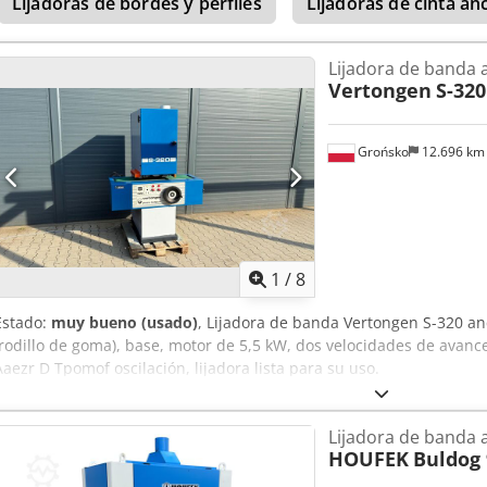
Lijadoras de bordes y perfiles
Lijadoras de cinta a
estado muy bueno Precio neto: 13.900 PLN Precio neto: 3.300 EUR 
EUR (Los precios pueden variar en caso de fluctuaciones significativ
Lijadora de banda 
Vertongen
S-320
Grońsko
12.696 k
1
/
8
Estado:
muy bueno (usado)
, Lijadora de banda Vertongen S-320 an
(rodillo de goma), base, motor de 5,5 kW, dos velocidades de avanc
Aaezr D Tpomof oscilación, lijadora lista para su uso.
Lijadora de banda
HOUFEK
Buldog 