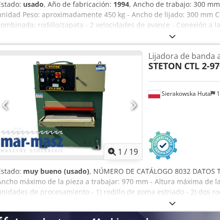
Estado:
usado
, Año de fabricación:
1994
, Ancho de trabajo: 300 mm
unidad Peso: aproximadamente 450 kg - Ancho de lijado: 300 mm C
combinada: rodillo/zapata - 2 velocidades de avance - Conexión a la 
Lijadora de banda 
STETON
CTL 2-97
Sierakowska Huta
1
1
/
19
Estado:
muy bueno (usado)
, NÚMERO DE CATÁLOGO 8032 DATOS TÉ
Ancho máximo de la pieza a trabajar: 970 mm - Altura máxima de la
unidades de procesamiento - 1) rodillo de goma estriado - 2) dos rod
motor de la unidad I y II: 11 kW - Potencia total: 12 kW - Freno * Par
fricción - Presor - Unidad de procesamiento - Rodillo metálico, de fr