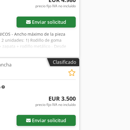
precio fijo IVA no incluído
Enviar solicitud
ICOS - Ancho máximo de la pieza
 2 unidades: 1) Rodillo de goma
+ zapata + rodillo metálico - Desde
o - Rodillo metálico deslizante -
dillos metálicos deslizantes - Cinta de
Clasificado
ancha
de las bandas - 2 velocidades de avance
jo: 6-8 bar - Diámetro de la boca de
1970 mm - Peso: 972 kg VENTAJAS -
zr I Anjamsrf - Estado muy bueno -
m
n un cambio de 4,2 EUR (Los precios
EUR 3.500
precio fijo IVA no incluído
Enviar solicitud