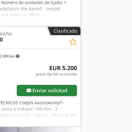
 Número de unidades de lijado: 1
edpfxszrh Hte Aamjrf - Unidad
red eléctrica: 380 V
Clasificado
ancha
0
2.906 km
EUR 5.200
precio fijo IVA no incluído
Enviar solicitud
CNICOS Codpfx Aaoziaxvsmjrf -
 pieza a trabajar: 160 mm - 2
illos metálicos + zapata - Potencia del
te superior: - Rodillo metálico, de
icción - Presor - Unidad de