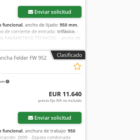
Enviar solicitud
 funcional
, ancho de lijado:
950 mm
,
ipo de corriente de entrada:
trifásico
, -
inada PARÁMETROS TÉCNICOS: - ancho de
 kW - 1º agregado: rodillo de acero con
ado: zapata combinada - acercamiento
Clasificado
ancha Felder FW 952
mática Credpexdxfqefx Aamjf -
ctrico de altura - dos velocidades de
lijado - velocidad de avance regulable
 - diámetro de boquilla: 2 x 140 mm -
 km
1010 kg
EUR 11.640
precio fijo IVA no incluído
Enviar solicitud
 funcional
, anchura de trabajo:
950
bricación: 2009 - Zapata combinada