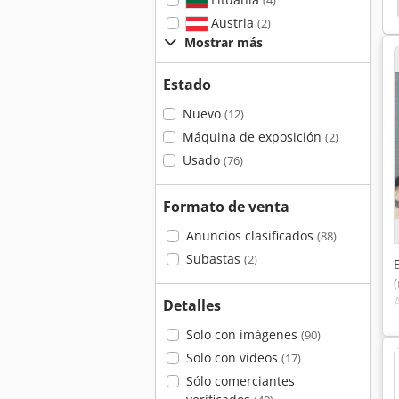
(4)
fek
Sac
Jet Jpt 410
Jet Jpt 310
Jet 310
Austria
(2)
Mostrar más
Estado
Nuevo
(12)
Máquina de exposición
(2)
Usado
(76)
Formato de venta
Anuncios clasificados
(88)
Subastas
(2)
Detalles
Solo con imágenes
(90)
Solo con videos
(17)
Sólo comerciantes