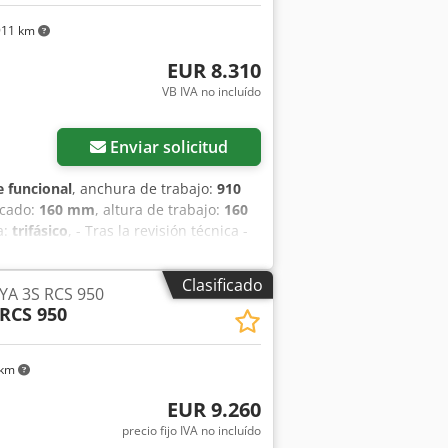
911 km
EUR 8.310
VB IVA no incluído
Enviar solicitud
 funcional
, anchura de trabajo:
910
ficado:
160 mm
, altura de trabajo:
160
a:
trifásico
, - Tras la revisión técnica -
TERÍSTICAS TÉCNICAS: - Ancho de
incipal: 11 kW - Potencia total de la
Clasificado
YA 3S RCS 950
ón automática estrella/triángulo -
RCS 950
nador de la mesa - Presión de trabajo:
esión de goma - Freno de disco
ión: 140 mm Dimensiones de la
 km
cm - Altura: 220 cm - Peso: 1000 kg
EUR 9.260
precio fijo IVA no incluído