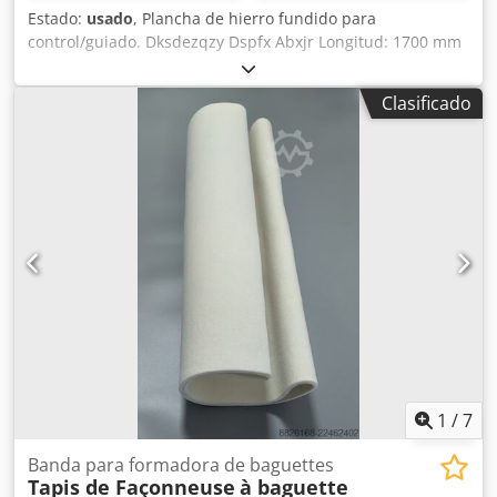
Estado:
usado
, Plancha de hierro fundido para
control/guiado. Dksdezqzy Dspfx Abxjr Longitud: 1700 mm
Anchura: 700 mm Grosor: 230 mm Altura sobre los apoyos:
940 mm Peso: 0,8 toneladas
Clasificado
1
/
7
Banda para formadora de baguettes
Tapis de Façonneuse
à baguette