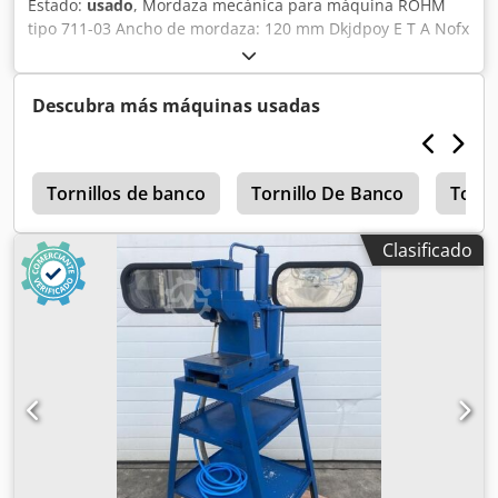
Estado:
usado
, Mordaza mecánica para máquina RÖHM
tipo 711-03 Ancho de mordaza: 120 mm Dkjdpoy E T A Nofx
Abxor Altura de mordaza: 45 mm Rango de sujeción: 0-115
mm Apertura máxima: 117 mm Altura de la guía: 64 mm
Dimensiones (L x A x H): 400 x 200 x 110 mm Peso neto: 24
Descubra más máquinas usadas
kg Buen estado
0
Tornillos de banco
Tornillo De Banco
Torni
Clasificado