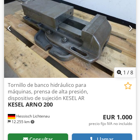
mesa: 1060 mm Altura de instalación: 155 mm -
Construcción muy estable - Prensa hidroneumática con
relación de presión aire/aceite - Interruptor neumático de
pie Dkedpfx Aetrpiijbxor - Ariete con rosca interior M12 -
Subestructura metálica Espacio necesario L x A x A 850 x
620 x 1560 mm Peso aprox. 200 kg buen estado
1
/
8
Tornillo de banco hidráulico para
máquinas, prensa de alta presión,
dispositivo de sujeción KESEL AR
KESEL ARNO
200
EUR 1.000
Hessisch Lichtenau
12.255 km
precio fijo IVA no incluído
Consultar
Llamar