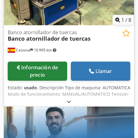
1
/
8
Banco atornillador de tuercas
Banco atornillador de tuercas
Cestona
10.995 km
Información de
Llamar
precio
Estado:
usado
, Descripción Tipo de maquina: AUTOMATICA
Modo de funcionamiento: MANUAL/AUTOMATICO Tension:
400 VOLT Frecuencia : 50 Hz Potencia absorbida : 2 Kw
Dimensiones tuerca minimo : 1/2” Dimensiones tuercas
maximo: 1“ Roscado minimo: 67-60 mm Roscado maximo:
208 mm Presión de alimentación : 6-8 bar Cilindros: SMC
Motores trifásicos : Minimotor PLC: SIEMEMNS S7 Tiempo
ciclo: 280 mm 8.5 Seg. Tiempo cambio producción (1