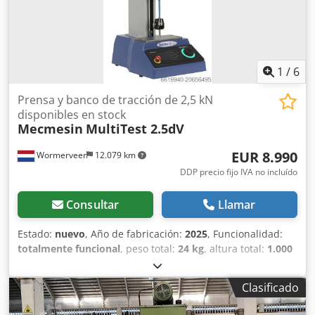
1
/
6
Prensa y banco de tracción de 2,5 kN
disponibles en stock
Mecmesin
MultiTest 2.5dV
EUR 8.990
Wormerveer
12.079 km
DDP precio fijo IVA no incluído
Consultar
Llamar
Estado:
nuevo
, Año de fabricación:
2025
, Funcionalidad:
totalmente funcional
, peso total:
24 kg
, altura total:
1.000
mm
, ancho total:
330 mm
, longitud total:
530 mm
, El
MultiTest 2.5dV es uno de los bancos de ensayo de
Clasificado
tracción y compresión más suministrados. El equipo es
robusto, preciso y completamente configurable según las