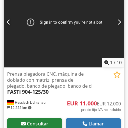
1
/
10
Prensa plegadora CNC, máquina de
doblado con matriz, prensa de
plegado, banco de plegado, banco de d
FASTI
904-125/30
EUR 11.000
Hessisch Lichtenau
EUR 12.000
12.255 km
precio fijo IVA no incluído
Consultar
Llamar