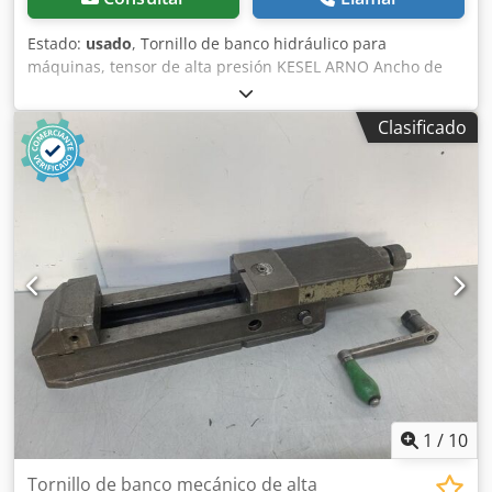
Estado:
usado
, Tornillo de banco hidráulico para
máquinas, tensor de alta presión KESEL ARNO Ancho de
las mordazas: 200 mm Altura de las mordazas: 60 mm
Fuerza de sujeción: 8 toneladas Rango de sujeción: de 0 a
Clasificado
370 mm Apertura máxima: 373 mm Dkedpfed Amwiox
Abxjr Altura de la guía: 140 mm - 2 rangos de sujeción
ajustables mediante pernos - Placa giratoria Dimensiones
(largo x ancho x alto): 900 x 400 x 210 mm Peso propio: 125
kg Buen estado.
1
/
10
Tornillo de banco mecánico de alta