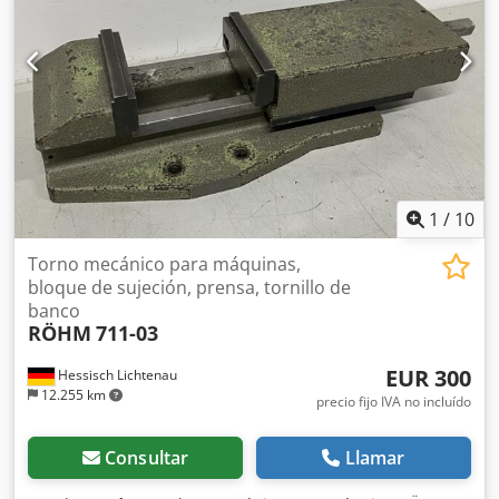
compensadora, tipo 180, ancho de mordaza 125 mm -
Rosca lateral para tope de pieza Dimensiones: 440 x 140 x
102 mm Peso: 28 kg
1
/
10
Torno mecánico para máquinas,
bloque de sujeción, prensa, tornillo de
banco
RÖHM
711-03
EUR 300
Hessisch Lichtenau
12.255 km
precio fijo IVA no incluído
Consultar
Llamar