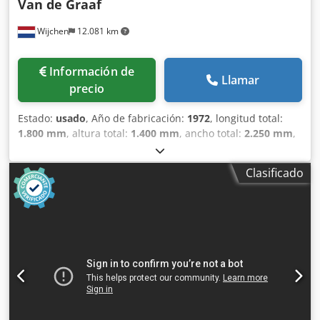
Van de Graaf
Wijchen
12.081 km
Información de
Llamar
precio
Estado:
usado
, Año de fabricación:
1972
, longitud total:
1.800 mm
, altura total:
1.400 mm
, ancho total:
2.250 mm
,
Color: Verde Peso en vacío: 2000 kg Precio: Consultar - Año
de fabricación: 1972 - Documentación disponible: No -
Clasificado
Certificado CE: No Dedozm N Riopfx Abxjkr - Sistema de
control: Convencional - Dimensiones de transporte: 1800
mm x 2250 mm x 1400 mm (largo x ancho x alto) - Peso de
transporte [kg]: 2000 kg - Paquetes de transporte
[unidades]: 1 Información financiera IVA: El precio indicado
no incluye el IVA IVA/Régimen de recargo del IVA: El IVA es
deducible para las empresas Entrega y aceptación de
vehículos usados posibles en cualquier momento para
todos los productos de la industria Lukas van Rossum