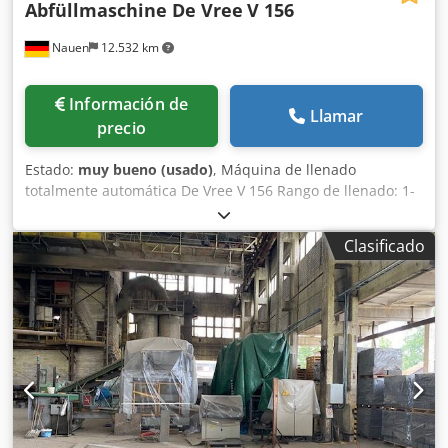
Abfüllmaschine De Vree
V 156
Nauen
12.532 km
Información de
Llamar
precio
Estado:
muy bueno (usado)
, Máquina de llenado
totalmente automática De Vree V 156 Rango de llenado: 1-
20 litros Dkedpjztc Sgjfx Abxjr Dispositivo automático para
colocar tapas Dispositivo automático para cerrar tapas En
Clasificado
excelente estado, directamente de la línea de producción.