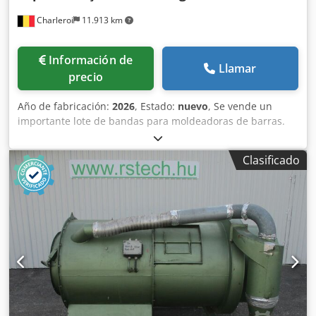
Charleroi
11.913 km
Información de
Llamar
precio
Año de fabricación:
2026
, Estado:
nuevo
, Se vende un
importante lote de bandas para moldeadoras de barras.
Marcas disponibles: - MAJOR - BONGARD - MERAND
TENOR/TREGOR - BERTRAND EURO2000 - BERTRAND
Clasificado
EUROMAP - JAC - PANIRECORD F73 - PANIRECORD F60/F57 -
SINMAG - PAVAILLER - STAFF Precios unitarios y al por
mayor. Se venden en kits completos para una moldeadora,
que incluyen: - Banda delantera - Banda trasera - Banda
inferior de refuerzo Dsdpfszqt Tcsx Abxekr - Banda de
recepción