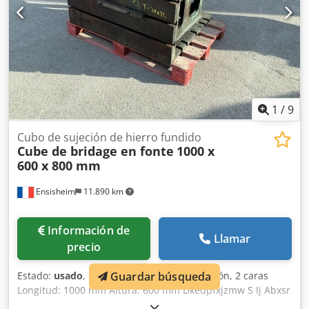
1
/
9
Cubo de sujeción de hierro fundido
Cube de bridage en fonte
1000 x
600 x 800 mm
Ensisheim
11.890 km
Información de
Llamar
precio
Guardar búsqueda
Estado:
usado
, Cubo de sujeción de fundición, 2 caras
Longitud: 1000 mm Altura: 600 mm Dkedpfxjzmw S Ij Abxsr
Profundidad: 800 mm Dimensiones de ranuras en T: 38 x