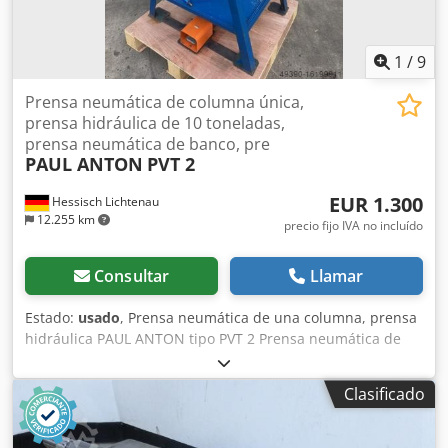
1
/
9
Prensa neumática de columna única,
prensa hidráulica de 10 toneladas,
prensa neumática de banco, pre
PAUL ANTON
PVT 2
EUR 1.300
Hessisch Lichtenau
12.255 km
precio fijo IVA no incluído
Consultar
Llamar
Estado:
usado
, Prensa neumática de una columna, prensa
hidráulica PAUL ANTON tipo PVT 2 Prensa neumática de
mesa, prensa de estampación Nº 97148 Año de fabricación
aprox. 1980 Fuerza de presión: 10 ton profundidad de
Clasificado
garganta: 100 mm Carrera del émbolo: 25 mm aprox.
Superficie del émbolo: Ø 32 mm Tamaño de la mesa: 250 x
220 mm Apertura de la mesa: 53 x 53 mm Altura de la