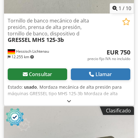
1
/
10
Tornillo de banco mecánico de alta
presión, prensa de alta presión,
tornillo de banco, dispositivo d
GRESSEL
MHS 125-3b
EUR 750
Hessisch Lichtenau
12.255 km
precio fijo IVA no incluído
Consultar
Llamar
Estado:
usado
, Mordaza mecánica de alta presión para
máquinas GRESSEL tipo MHS 125-3b Mordaza de alta
presión Ancho de mordaza: 125 mm Altura de mordaza: 40
mm Apertura: 203 mm Fuerza de apriete: 2 / 3 / 4
Clasificado
toneladas Altura de la guía: 62 mm - Fuerza de sujeción
ajustable en 3 niveles - Mordaza de alta presión con
amplificador mecánico de fuerza - Rango de sujeción
ajustable en 4 niveles Dedpfx Abjy Ra Ddoxjkr - 1 mordaza