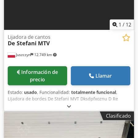
1
/
12
Lijadora de cantos
De Stefani
MTV
Juszczyn
12.749 km
Información de
Llamar
precio
Estado:
usado
, Funcionalidad:
totalmente funcional
,
Lijadora de bordes De Stefani MVT Dksdpfxoznu D Re
Abxor 1 unidad de lijado Altura máxima de la pieza: 100
mm Motor de la unidad de lijado: 2,5 kW Unidad de lijado
Clasificado
con sistema de autoafilado Ajuste manual de la unidad de
lijado Ajuste manual del ángulo de la unidad Unidad de
lijado con oscilación Velocidad de avance regulable
mediante variador Motor de avance de 0,74 kW