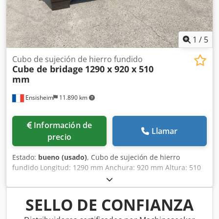
1
/
5
Cubo de sujeción de hierro fundido
Cube de bridage
1290 x 920 x 510
mm
Ensisheim
11.890 km
Información de
Llamar
precio
Estado:
bueno (usado)
, Cubo de sujeción de hierro
fundido Longitud: 1290 mm Anchura: 920 mm Altura: 510
mm Dimensiones de las ranuras en T: 42 x 25 mm 2 caras
con ranuras Peso: aproximadamente 1 tonelada Dodozmw
Tlspfx Abxskr
SELLO DE CONFIANZA