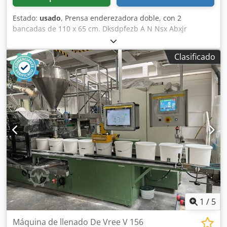
Estado:
usado
, Prensa enderezadora doble, con 2
bancadas de 110 x 65 cm. Dksdpfezb A N Nsx Abxjr
Clasificado
1
/
5
Máquina de llenado De Vree V 156