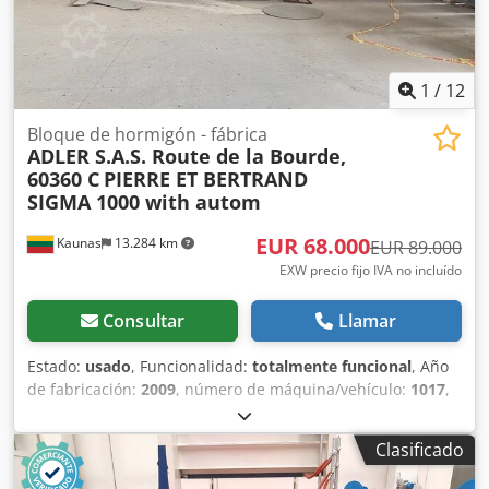
1
/
12
Bloque de hormigón - fábrica
ADLER S.A.S. Route de la Bourde,
60360 C
PIERRE ET BERTRAND
SIGMA 1000 with autom
EUR 68.000
Kaunas
13.284 km
EUR 89.000
EXW precio fijo IVA no incluído
Consultar
Llamar
Estado:
usado
, Funcionalidad:
totalmente funcional
, Año
de fabricación:
2009
, número de máquina/vehículo:
1017
,
Línea de producción usada para bloques de hormigón (y
arcilla expandida). La línea se utilizaba para producir
Clasificado
bloques de hormigón utilizando arcilla expandida. Desde
2023-08, la línea ya no está en funcionamiento, se ha