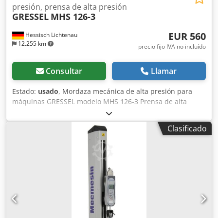
presión, prensa de alta presión
GRESSEL
MHS 126-3
EUR 560
Hessisch Lichtenau
12.255 km
precio fijo IVA no incluído
Consultar
Llamar
Estado:
usado
, Mordaza mecánica de alta presión para
máquinas GRESSEL modelo MHS 126-3 Prensa de alta
presión Ancho de mordaza: 125 mm Altura de mordaza: 40
mm Apertura máxima: 221 mm Fuerza de apriete: 2 / 3 / 4
Clasificado
toneladas Altura de la guía: 62 mm - Fuerza de apriete
ajustable en 3 niveles - Prensa de alta presión con
amplificador de fuerza mecánico - Rango de sujeción
ajustable en 2 niveles - Rosca lateral para tope de pieza
Dimensiones: 440 x 140 x 102 mm Peso: 26 kg Dkjdpfx
Aexlkvdobxjr