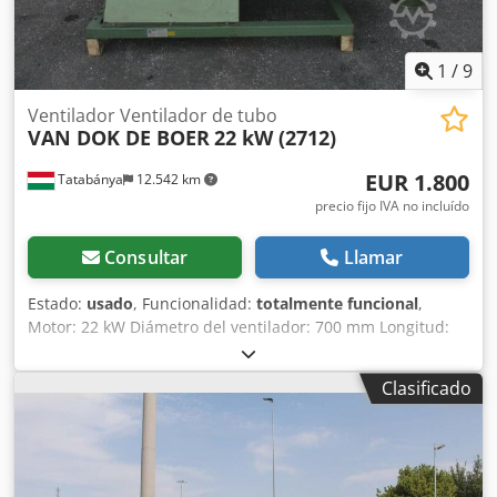
1
/
9
Ventilador Ventilador de tubo
VAN DOK DE BOER
22 kW (2712)
EUR 1.800
Tatabánya
12.542 km
precio fijo IVA no incluído
Consultar
Llamar
Estado:
usado
, Funcionalidad:
totalmente funcional
,
Motor: 22 kW Diámetro del ventilador: 700 mm Longitud:
2500 mm Dkedpfori R Dujx Abxor
Clasificado