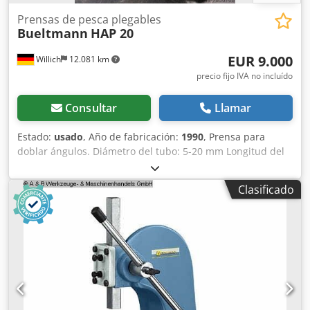
Prensas de pesca plegables
Bueltmann
HAP 20
EUR 9.000
Willich
12.081 km
precio fijo IVA no incluído
Consultar
Llamar
Estado:
usado
, Año de fabricación:
1990
, Prensa para
doblar ángulos. Diámetro del tubo: 5-20 mm Longitud del
brazo de doblado: 50-100 mm Peso total: 1,4 t +++++ Tenga
en cuenta que la máquina se encuentra desmontada y
Clasificado
lista para ser transportada. Por este motivo, no es posible
realizar una demostración con la máquina en
funcionamiento ni grabar un vídeo. Además, nuestro
anuncio incluye las fotografías más representativas y de la
mejor calidad posible. Lamentablemente, no podemos
enviar más imágenes. +++++ Dodpfx Aieit Ewfo Reck