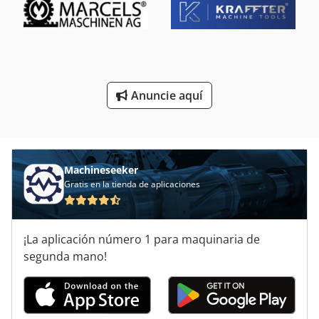
Prensas Hidraulicas
Prensas Neumaticas
Rectificadora De Husillo
Anuncie aquí
Torno De Husillo Hueco
Unidad De Husillo
Machineseeker
Gratis en la tienda de aplicaciones
¡La aplicación número 1 para maquinaria de
segunda mano!