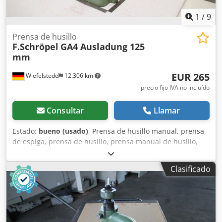
1
/
9
Prensa de husillo
F.Schröpel
GA4 Ausladung 125
mm
EUR 265
Wiefelstede
12.306 km
precio fijo IVA no incluído
Consultar
Llamar
Estado:
bueno (usado)
, Prensa de husillo manual, prensa
de espiga, prensa de husillo, prensa manual de husillo,
prensa de espiga giratoria, prensa de cremallera, prensa
de taller, prensa de palanca manual, prensa de mesa,
Clasificado
prensa de zapatero Dcedpfxox Ngyie Ai Rsk -Prensa de
husillo: prensa de espiga giratoria, prensa de cremallera,
construcción maciza -Tipo: GA4 -Carrera: 45 mm -
Garganta: aprox. 125 mm -Altura: máx. 215 mm -
Dimensiones: 385/280/H620 mm -Peso: 51,4 kg