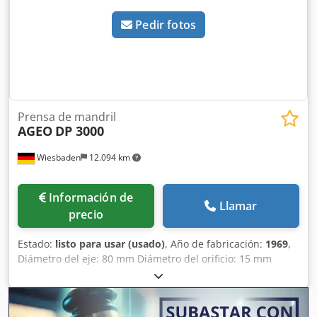
Pedir fotos
Prensa de mandril
AGEO
DP 3000
Wiesbaden
12.094 km
Información de
Llamar
precio
Estado:
listo para usar (usado)
, Año de fabricación:
1969
,
Diámetro del eje: 80 mm Diámetro del orificio: 15 mm
Carrera aproximada: 550 mm Voladizo: 250 mm Tamaño de
la mesa: 300 x 370 mm Dodpfx Aijzh Ibpe Rsck Abertura en
la mesa: 85 mm Espacio requerido: 1000 x 800 x 2000 mm