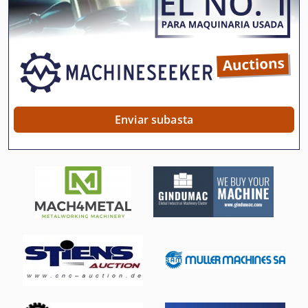
Prensa De Doble Impresión
Prensa De Estampado
Prensa De Husillo Manual
Prensa De Impresion
Enviar subasta
Prensa De La Bola
Prensa De Mano
Prensa De Principio Hidráulico
Prensa Hidraulica
Prensa Manual
Prensas De Estampado
Prensas De La Máquina