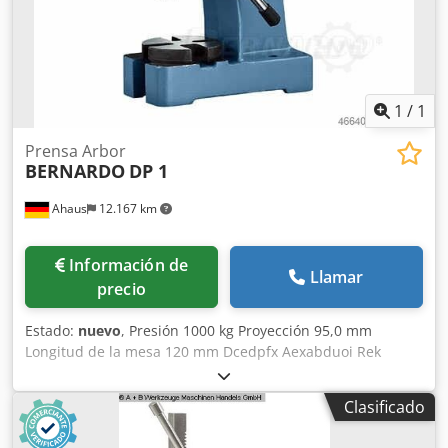
1
/
1
Prensa Arbor
BERNARDO
DP 1
Ahaus
12.167 km
Información de
Llamar
precio
Estado:
nuevo
, Presión 1000 kg Proyección 95,0 mm
Longitud de la mesa 120 mm Dcedpfx Aexabduoi Rek
Ancho de mesa 120 mm Requisito de potencia total
manual en kW Peso aproximado de la máquina. 17,0
Clasificado
kilogramos Requisito de espacio aprox. 270 x 130 x 330
milímetros Descripción: - Para introducir y extraer a