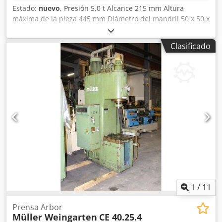
Estado:
nuevo
, Presión 5,0 t Alcance 215 mm Altura
máxima de la pieza 445 mm Diámetro del mandril 50 x 50 x
645 mm Dcsdpfx Asxabxfei Rsk Placa de la mesa: Ø 275
mm Potencia total requerida manual kW Peso de la
Clasificado
máquina aprox. 160 kg Dimensiones aprox. 370 x 550 x 810
mm Descripción: - para el montaje y desmontaje de
cojinetes, casquillos, … - cuerpo base del modelo DP 5 de
fundición gris de alta calidad - incluye orificios de montaje,
ideal para fijar a un banco de trabajo - apta para extraer
casquillos, enderezar, doblar, brochado, … - barra de
palanca ajustable según la fuerza requerida - ideal para
talleres de reparación y áreas generales de taller
1
/
11
Prensa Arbor
Müller Weingarten
CE 40.25.4