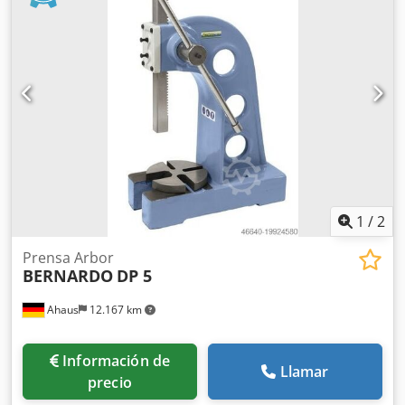
presión cojinetes, bujes, etc. - Fabricado en acero
resistente a la torsión. - Incluye orificios de montaje, ideal
para fijar a un banco de trabajo. - Adecuado para bujear,
enderezar, doblar, brochar, ... - Barra de palanca ajustable
variable, en función de la fuerza requerida - Ideal para
talleres de reparación y áreas de taller en general.
1
/
2
Prensa Arbor
BERNARDO
DP 5
Ahaus
12.167 km
Información de
Llamar
precio