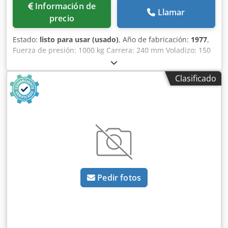
Información de
Llamar
precio
Estado:
listo para usar (usado)
, Año de fabricación:
1977
,
Fuerza de presión: 1000 kg Carrera: 240 mm Voladizo: 150
mm Dedpfozi A I Tjx Ai Rock Diámetro de la mesa: 180 mm
3 aberturas en la mesa: 16, 45 y 55 mm Espacio requerido:
Clasificado
600 x 420 x 1500 mm
Pedir fotos