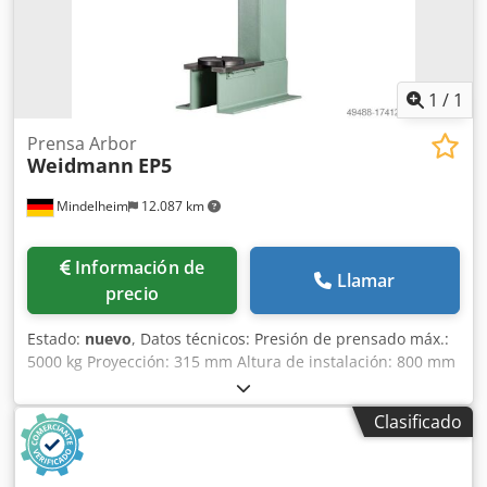
1
/
1
Prensa Arbor
Weidmann
EP5
Mindelheim
12.087 km
Información de
Llamar
precio
Estado:
nuevo
, Datos técnicos: Presión de prensado máx.:
5000 kg Proyección: 315 mm Altura de instalación: 800 mm
Carrera: 530 mm Altura: 1650 mm Grosor del punzón: 56
mm Superficie de la mesa: 250 x 360 mm Hueco en la
Clasificado
mesa: 85 x 125 mm Dodpfouxpwnjx Ai Reck Plato giratorio
con 4 ranuras: ø 237 mm Peso, aprox.: 145 kg