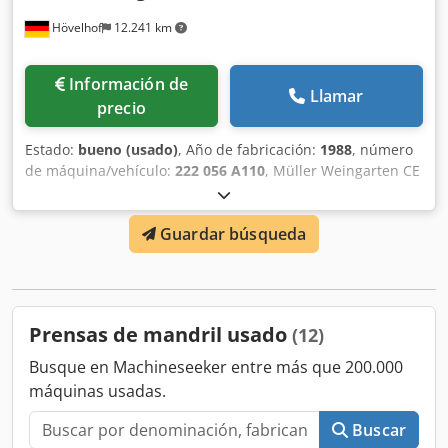
Hövelhof
12.241 km
Información de
Llamar
precio
Estado:
bueno (usado)
, Año de fabricación:
1988
, número
de máquina/vehículo:
222 056 A110
, Müller Weingarten CE
40.25.4 Prensa -WAG 850 La máquina se prueba según VDE
hasta 23/09/2026. Fabricante: Müller Weingarten Voltaje de
Guardar búsqueda
funcionamiento: 380 V Tensión de control: 220 V Tensión
directa: 24 V Corriente nominal de la máquina: 25 A Por/s:
50 Entrega: 1988 Sobrecarrera: 9 mm Dsdpeqrqz Aofx Ai
Rjck Tiempo de sobrecarrera: 80 ms Distancia de
seguridad: 128 mm
Prensas de mandril usado
(12)
Busque en Machineseeker entre más que 200.000
máquinas usadas.
Buscar