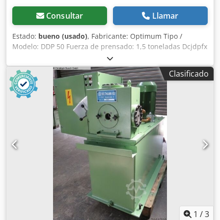
Consultar
Llamar
Estado:
bueno (usado)
, Fabricante: Optimum Tipo /
Modelo: DDP 50 Fuerza de prensado: 1,5 toneladas Dcjdpfx
Aerdgrkji Rek Mesa: mm ariete: 50 x 50 x 647 mm
Proyección: 226 mm Longitud de la palanca: 850 mm
Clasificado
Carrera del émbolo: Altura máx. de la pieza: 459 mm
Accesorios/equipamiento: Estado: bueno Peso: 167 kg
Dimensiones: 650 x 370 x 785 mm
1
/
3