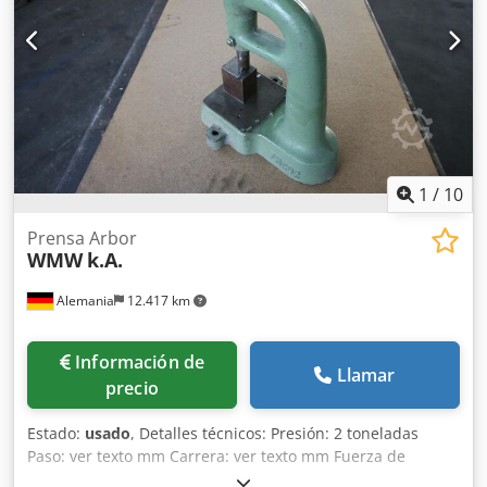
1
/
10
Prensa Arbor
WMW
k.A.
Alemania
12.417 km
Información de
Llamar
precio
Estado:
usado
, Detalles técnicos: Presión: 2 toneladas
Paso: ver texto mm Carrera: ver texto mm Fuerza de
expresión: aprox. 2 kN Dcjdsu N Ay Rjpfx Ai Rok 5 prensas