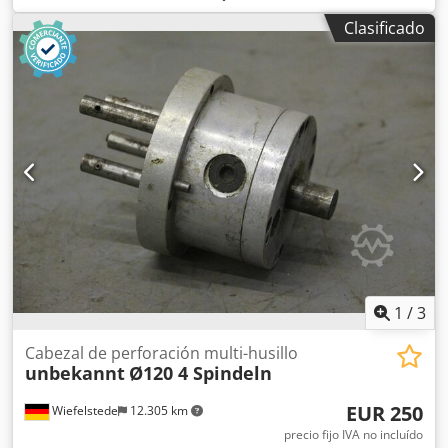
perforación para espigas, máquina de perforación para
Clasificado
espigas, transmisión de perforación -Cantidad: máx. 3
taladros -Portaherramientas: M8 -Dirección: rotación
alternada, derecha/izquierda -Distancia entre taladros: 25
mm, descentrados (ver foto) -Cantidad: 3 cabezales de
perforación disponibles Cedpfxsf S T Iwo Agujrf -Precio:
por unidad -Dimensiones: 90/85/A70 mm -Peso: 1,6
kg/unidad
1
/
3
Cabezal de perforación multi-husillo
unbekannt
Ø120 4 Spindeln
EUR 250
Wiefelstede
12.305 km
precio fijo IVA no incluído