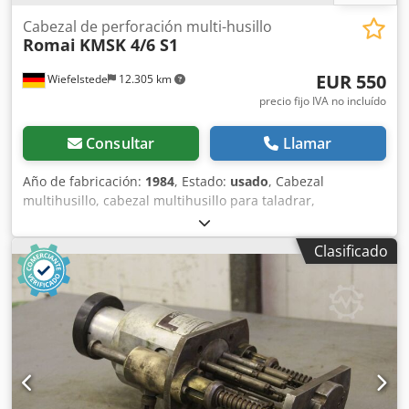
Cabezal de perforación multi-husillo
Romai
KMSK 4/6 S1
EUR 550
Wiefelstede
12.305 km
precio fijo IVA no incluído
Consultar
Llamar
Año de fabricación:
1984
, Estado:
usado
, Cabezal
multihusillo, cabezal multihusillo para taladrar,
transmisión para taladrar -Cabezal multihusillo articulado
-máx.: x taladros Cedodym D Uepfx Aguerf -3 taladros
Clasificado
instalados, pinza de sujeción: mm -distancia mínima entre
taladros: mm -peso: 11,3 kg -Los cabezales multihusillo
articulados son herramientas versátiles: para diversas
operaciones, como taladrar, roscar, avellanar, refrentar,
fresar, tornear, que permiten mecanizar varios orificios
simultáneamente.