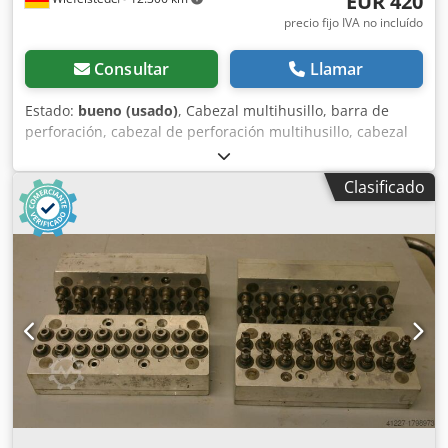
EUR 420
precio fijo IVA no incluído
Consultar
Llamar
Estado:
bueno (usado)
, Cabezal multihusillo, barra de
perforación, cabezal de perforación multihusillo, cabezal
multihusillo articulado, máquina de perforación en línea,
cabezal de perforación para tacos, máquina de
Clasificado
perforación para tacos, transmisión de perforación. -
Cantidad: máx. 5 taladros -Portaherramientas: M8 -
Rotación: alternada, en sentido horario/antihorario -
Distancia entre taladros: 32 mm -Dimensiones: 195/75/A90
mm Cedpfjb A R Hiox Agujrf -Peso: 3 kg