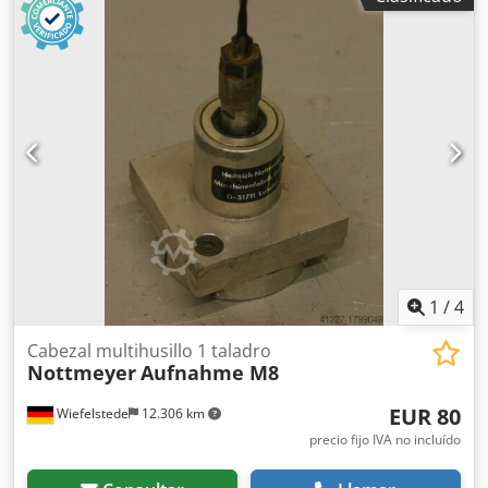
ensambles, transmisión de perforación -Cantidad: máx. 9
brocas -Portabrocas: M8 -Giro a derecha/izquierda:
alternado -Distancia entre brocas: 32 mm -Dimensiones:
140/125/A120 mm Crodob A R Rhopfx Aguof -Peso: 4 kg
1
/
4
Cabezal multihusillo 1 taladro
Nottmeyer
Aufnahme M8
EUR 80
Wiefelstede
12.306 km
precio fijo IVA no incluído