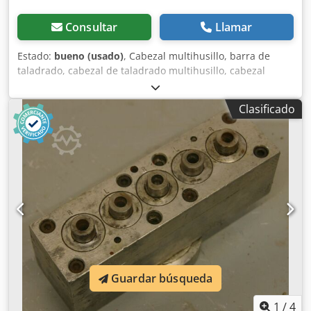
Consultar
Llamar
Estado:
bueno (usado)
, Cabezal multihusillo, barra de
taladrado, cabezal de taladrado multihusillo, cabezal
multihusillo articulado, taladradora de filas, cabezal de
taladrado para tornillos, taladradora para tornillos,
Clasificado
sistema de engranajes para taladrar -Cantidad: máx. 5
brocas -Portabrocas: M8 -Giro a la derecha/izquierda:
alternado -Distancia entre brocas: 32/58 mm -
Dimensiones: 250/90/A100 mm Codpeb A R Itsfx Agujrf -
Peso: 6 kg
Guardar búsqueda
1
/
4