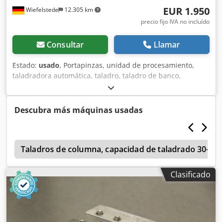
EUR 1.950
Wiefelstede
12.305 km
precio fijo IVA no incluído
Consultar
Llamar
Estado:
usado
, Portapinzas, unidad de procesamiento,
taladradora automática, taladro, taladro de banco,
taladradora de múltiples husillos -2 unidades: unidades
de procesamiento con portapinzas -1 unidad: horizontal -1
unidad: vertical -avance máximo: carrera en mm -
Descubra más máquinas usadas
velocidad: rpm Csdpfx Ajchnx Usguerf -portabrocas
integrado: 1,5-13 mm -dimensiones: 1050/1205/A1550 mm
-peso: 222 kg
n
Taladros de columna, capacidad de taladrado 30-3
Clasificado