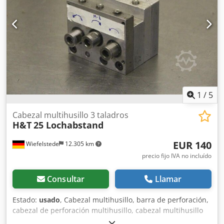
1
/
5
Cabezal multihusillo 3 taladros
H&T
25 Lochabstand
EUR 140
Wiefelstede
12.305 km
precio fijo IVA no incluído
Consultar
Llamar
Estado:
usado
, Cabezal multihusillo, barra de perforación,
cabezal de perforación multihusillo, cabezal multihusillo
articulado, máquina de perforación en línea, cabezal de