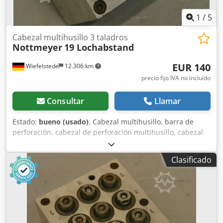
1
/
5
Cabezal multihusillo 3 taladros
Nottmeyer
19 Lochabstand
EUR 140
Wiefelstede
12.306 km
precio fijo IVA no incluído
Consultar
Llamar
Estado:
bueno (usado)
, Cabezal multihusillo, barra de
perforación, cabezal de perforación multihusillo, cabezal
multihusillo articulado, taladradora de varios husillos,
cabezal de perforación para tacos, taladradora para tacos,
Clasificado
transmisión de perforación Cjdpfxob A R Iqj Agujrf -
Cantidad: máx. 3 brocas -Portabrocas: M8 -Giro a
derecha/izquierda: alternado -Distancia entre brocas: 19
mm -Desplazamiento: 5 mm -Dimensiones: 100/80/A100
mm -Peso: 2 kg