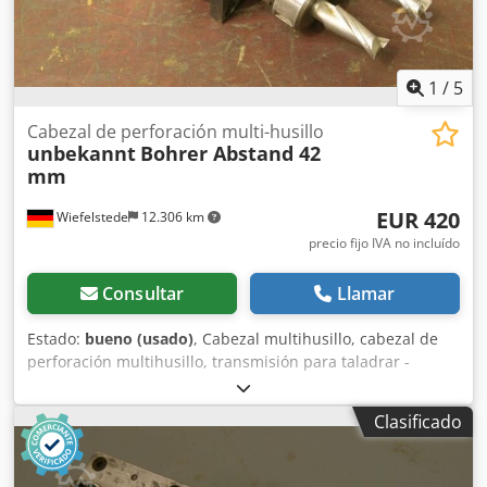
1
/
5
Cabezal de perforación multi-husillo
unbekannt
Bohrer Abstand 42
mm
EUR 420
Wiefelstede
12.306 km
precio fijo IVA no incluído
Consultar
Llamar
Estado:
bueno (usado)
, Cabezal multihusillo, cabezal de
perforación multihusillo, transmisión para taladrar -
Cabezal multihusillo -Número: máx. 2 brocas/fresas -
Mayor distancia entre centros de perforación: 42 mm -
Clasificado
Portabrocas superior: Ø 45 mm -Pinzas de sujeción
integradas: Ø 16 mm -Los cabezales multihusillo son
herramientas versátiles -para diversas operaciones, como