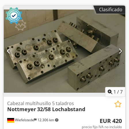
Clasificado
1
/
7
Cabezal multihusillo 5 taladros
Nottmeyer
32/58 Lochabstand
EUR 420
Wiefelstede
12.306 km
precio fijo IVA no incluído