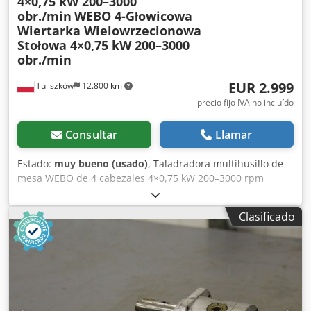
4×0,75 kW 200–3000
obr./min
WEBO 4-Głowicowa
Wiertarka Wielowrzecionowa
Stołowa 4×0,75 kW 200–3000
obr./min
EUR 2.999
Tuliszków
12.800 km
precio fijo IVA no incluído
Consultar
Llamar
Estado:
muy bueno (usado)
, Taladradora multihusillo de
mesa WEBO de 4 cabezales 4×0,75 kW 200–3000 rpm
Credpfx Agozkmfxeusf
Clasificado