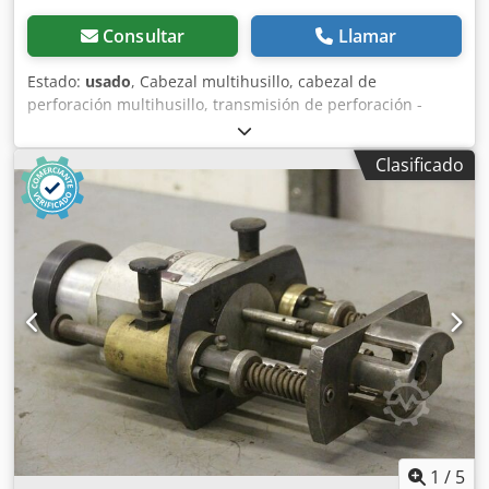
Consultar
Llamar
Estado:
usado
, Cabezal multihusillo, cabezal de
perforación multihusillo, transmisión de perforación -
Cabezal multihusillo -Husillos: 4 Cedpfxjd Nkrxo Aguerf -
Portaherramientas: Ø 20 x 30 mm -Dimensiones: Ø 120/165
Clasificado
mm -Peso: 2,2 kg
1
/
5