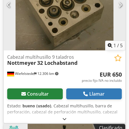
1
/
5
Cabezal multihusillo 9 taladros
Nottmeyer
32 Lochabstand
EUR 650
Wiefelstede
12.306 km
precio fijo IVA no incluído
Consultar
Llamar
Estado:
bueno (usado)
, Cabezal multihusillo, barra de
perforación, cabezal de perforación multihusillo, cabezal
multihusillo articulado, taladradora en línea, cabezal de
perforación para ensambles, máquina taladradora para
Clasificado