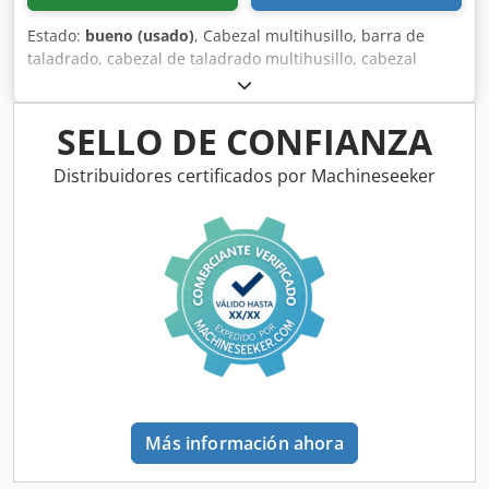
Estado:
bueno (usado)
, Cabezal multihusillo, barra de
taladrado, cabezal de taladrado multihusillo, cabezal
multihusillo articulado, taladradora de múltiples husillos
en línea, cabezal de taladrado para pasadores,
taladradora para pasadores, transmisión de taladrado -
SELLO DE CONFIANZA
Cantidad: máx. 14 brocas Csdpfsb A R Icsx Aguerf -
Portabrocas: M10 -Giro: alternado, a la derecha/izquierda -
Distribuidores certificados por Machineseeker
Distancia entre brocas: 32 mm -Dimensiones: 470/60/A130
mm -Peso: 10 kg
Más información ahora