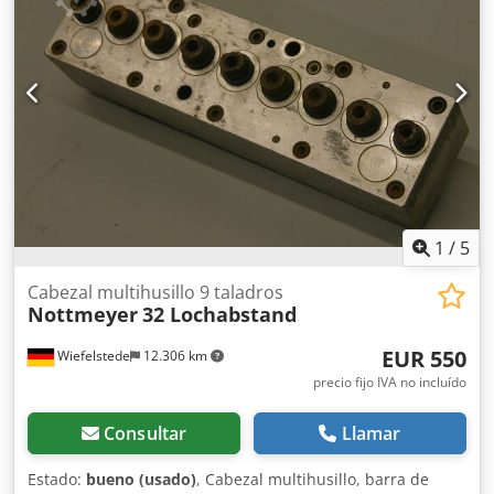
perforación, roscado, avellanado, refrentado -con los que
se pueden realizar varias perforaciones simultáneamente -
Dimensiones: 120/110/A220 mm Codpjb T Ti Ejfx Agusrf -
Peso: 5,6 kg
1
/
5
Cabezal multihusillo 9 taladros
Nottmeyer
32 Lochabstand
EUR 550
Wiefelstede
12.306 km
precio fijo IVA no incluído
Consultar
Llamar
Estado:
bueno (usado)
, Cabezal multihusillo, barra de