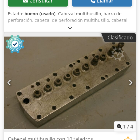
Consultar
Llamar
Estado:
bueno (usado)
, Cabezal multihusillo, barra de
perforación, cabezal de perforación multihusillo, cabezal
multihusillo articulado, taladradora de varios husillos,
cabezal de perforación para pasadores, taladradora para
Clasificado
pasadores, sistema de transmisión de perforación -
Cantidad: máx. 1 broca Cjdpfxob A R Rlj Agusrf -
Portabrocas: M8 -Dimensiones: 80/80/A150 mm -Peso: 0,8
kg
1
/
4
Cabezal multihusillo con 10 taladros