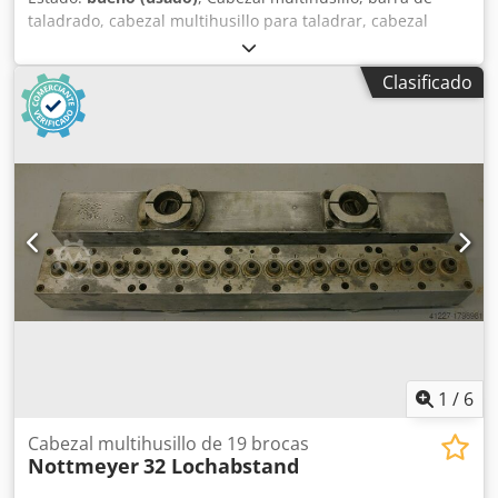
taladrado, cabezal multihusillo para taladrar, cabezal
multihusillo articulado, taladradora de múltiples husillos
en línea, cabezal para taladrar con espigas, taladradora
Clasificado
para taladrar con espigas, caja de cambios para taladrar -
Cantidad: máx. 11 taladros -1 taladro: rotación en sentido
horario, 32 mm de distancia -Portabrocas: M8 -rotación
derecha/izquierda: alternada -Distancia entre taladros: 32
mm -Cantidad: 4 cabezales disponibles -Precio: por unidad
-Dimensiones: 350/100/A90 mm -Peso: 5 kg Crsdpfx Ageb A
R H Teuef
1
/
6
Cabezal multihusillo de 19 brocas
Nottmeyer
32 Lochabstand