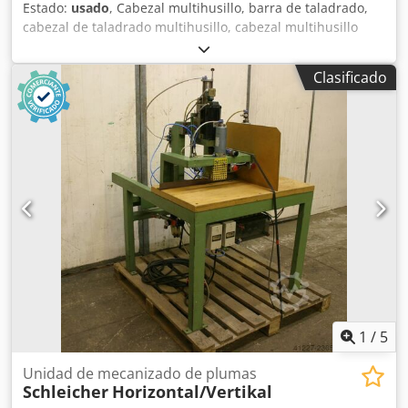
Estado:
usado
, Cabezal multihusillo, barra de taladrado,
cabezal de taladrado multihusillo, cabezal multihusillo
articulado, taladradora de fila, cabezal para taladrar
espigas, taladradora para espigas, transmisión de
Clasificado
taladrado. Codscp Txpspfx Agusrf -Procedente de: una
máquina de taladrar Alberti -Máx.: 18 taladros -
Disposición: -Rotación alternada, derecha/izquierda -
Distancia entre taladros: 50 mm -Distancia entre taladros:
25 mm -Cantidad: 2 cabezales de taladrado disponibles (1
a la izquierda/1 a la derecha) -Precio: por unidad -
Dimensiones: 1090/380/A580 mm -Peso: 210 kg/unidad
1
/
5
Unidad de mecanizado de plumas
Schleicher
Horizontal/Vertikal