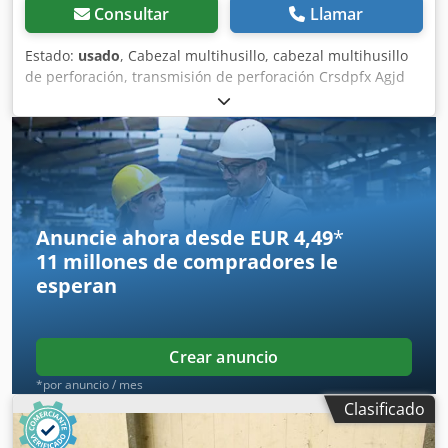
Consultar
Llamar
Estado:
usado
, Cabezal multihusillo, cabezal multihusillo
de perforación, transmisión de perforación Crsdpfx Agjd
Nzg Deujf -Cabezal multihusillo (por unidad): 3 -Husillos: 2,
3 + 4 -Portaherramientas: Ø 20 x 28 mm -Precio: completo -
Dimensiones: ver imágenes -Peso: 7 kg
Anuncie ahora desde EUR 4,49
*
11 millones de compradores
le
esperan
Crear anuncio
*por anuncio / mes
Clasificado