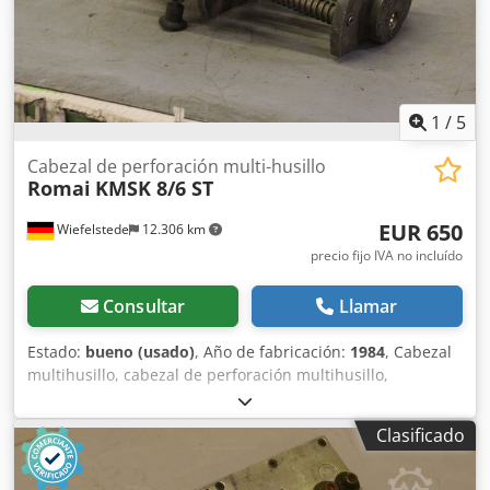
1
/
5
Cabezal de perforación multi-husillo
Romai
KMSK 8/6 ST
EUR 650
Wiefelstede
12.306 km
precio fijo IVA no incluído
Consultar
Llamar
Estado:
bueno (usado)
, Año de fabricación:
1984
, Cabezal
multihusillo, cabezal de perforación multihusillo,
transmisión de perforación Cododym D Topfx Aguorf -
Cabezal multihusillo articulado -Máx. número de taladros
Clasificado
-7 taladros instalados, pinza de sujeción: mm -Distancia
mínima entre taladros: mm -Peso: 11,3 kg Los cabezales
multihusillo articulados son herramientas versátiles para