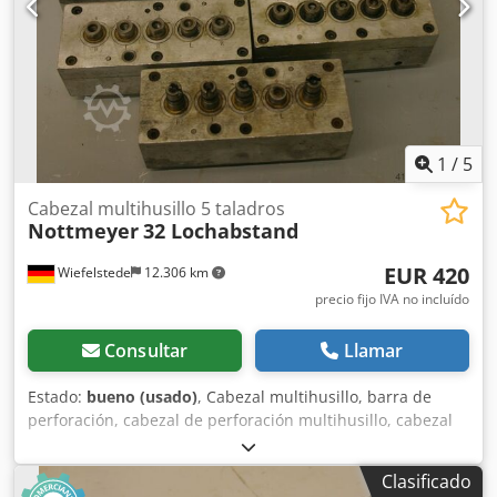
1
/
5
Cabezal multihusillo 5 taladros
Nottmeyer
32 Lochabstand
EUR 420
Wiefelstede
12.306 km
precio fijo IVA no incluído
Consultar
Llamar
Estado:
bueno (usado)
, Cabezal multihusillo, barra de
perforación, cabezal de perforación multihusillo, cabezal
multihusillo articulado, máquina de perforación en línea,
cabezal de perforación para tornillos, máquina de
Clasificado
perforación para tornillos, transmisión de perforación -