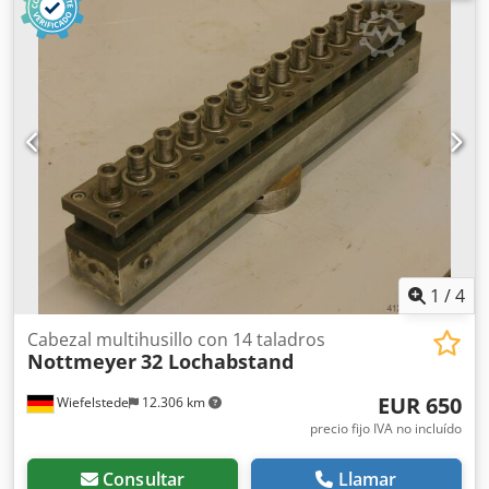
Cantidad: máx. 5 perforadores -Portaherramientas: M8 -
Giro a la derecha/izquierda: alternado -Distancia entre
perforadores: 32 mm -Cantidad: 7 cabezales de
perforación disponibles -Precio: por unidad -Dimensiones:
190/75/A90 mm -Peso: 3 kg/unidad Cedpjb A R Ibofx Agujrf
1
/
4
Cabezal multihusillo con 14 taladros
Nottmeyer
32 Lochabstand
EUR 650
Wiefelstede
12.306 km
precio fijo IVA no incluído
Consultar
Llamar