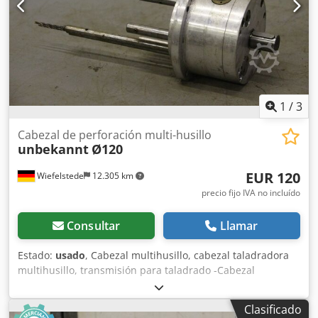
1
/
3
Cabezal de perforación multi-husillo
unbekannt
Ø120
EUR 120
Wiefelstede
12.305 km
precio fijo IVA no incluído
Consultar
Llamar
Estado:
usado
, Cabezal multihusillo, cabezal taladradora
multihusillo, transmisión para taladrado -Cabezal
multihusillo -Husillos: 7 -Portaherramientas: Ø 20 x 30 mm
-Cantidad: 2 brocas instaladas -Dimensiones: Ø 120/290
Clasificado
mm -Peso: 2,2 kg Crsdpfed Nkrwex Agusf