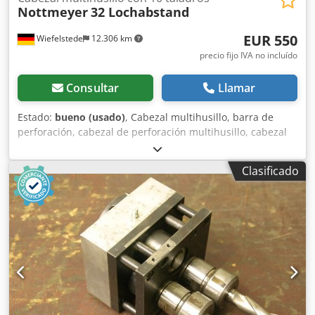
Nottmeyer
32 Lochabstand
EUR 550
Wiefelstede
12.306 km
precio fijo IVA no incluído
Consultar
Llamar
Estado:
bueno (usado)
, Cabezal multihusillo, barra de
perforación, cabezal de perforación multihusillo, cabezal
multihusillo articulado, taladradora de filas, cabezal de
perforación para espigas, taladradora para espigas, tren
Clasificado
de engranajes para taladrar Crjdpfxeb A R Rwj Aguef -
Cantidad: máx. 10 taladros -Portaherramientas: M8 -Giro:
alternado, a derecha/izquierda -Distancia entre taladros:
32 mm -Dimensiones: 350/95/A85 mm -Peso: 8 kg