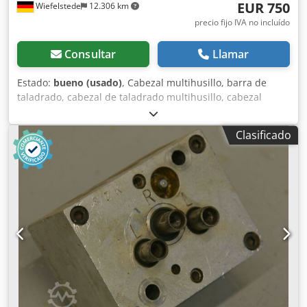
EUR 750
Wiefelstede
12.306 km
precio fijo IVA no incluído
Consultar
Llamar
Estado:
bueno (usado)
, Cabezal multihusillo, barra de
taladrado, cabezal de taladrado multihusillo, cabezal
multihusillo articulado, taladradora de múltiples husillos
en línea, cabezal de taladrado para espigas, taladradora
Clasificado
para espigas, transmisión de taladrado Cjdpfx Asb A R
Igeguorf -Cantidad: máx. 19 brocas -Portabrocas: M8 -
Rotación: alterna, en sentido horario/antihorario -Distancia
entre brocas: 32 mm -Cantidad: 2 cabezales de taladrado
disponibles -Precio: por unidad -Dimensiones: 635/75/A100
mm -Peso: 10 kg