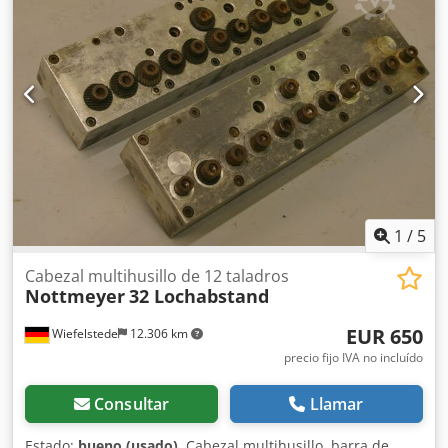
diversas operaciones de mecanizado, como taladrar,
roscar, avellanar, refrentar, fresar y tornear, que permiten
mecanizar varios agujeros simultáneamente.
1
/
5
Cabezal multihusillo de 12 taladros
Nottmeyer
32 Lochabstand
EUR 650
Wiefelstede
12.306 km
precio fijo IVA no incluído
Consultar
Llamar
Estado:
bueno (usado)
, Cabezal multihusillo, barra de