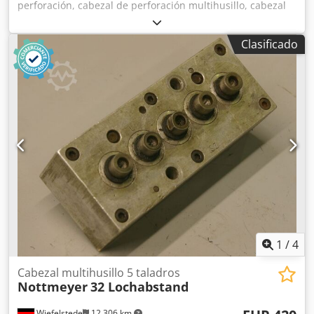
perforación, cabezal de perforación multihusillo, cabezal
multihusillo articulado, taladradora de múltiples husillos,
cabezal de perforación para tacos, taladradora para tacos,
Clasificado
transmisión de perforación -Cantidad: máx. 9 brocas
Crodpfx Aob A R E Njguef -Portabrocas: M8 -Giro:
alternado, a derecha/izquierda -Distancia entre brocas: 32
mm -Dimensiones: 75/290/A90 mm -Peso: 4 kg
1
/
4
Cabezal multihusillo 5 taladros
Nottmeyer
32 Lochabstand
Wiefelstede
12.306 km