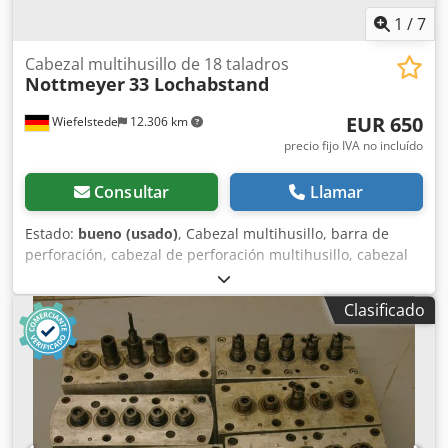
1
/
7
Cabezal multihusillo de 18 taladros
Nottmeyer
33 Lochabstand
EUR 650
Wiefelstede
12.306 km
precio fijo IVA no incluído
Consultar
Llamar
Estado:
bueno (usado)
, Cabezal multihusillo, barra de
perforación, cabezal de perforación multihusillo, cabezal
multihusillo articulado, máquina de perforación en línea,
cabezal de perforación para ensambles, máquina de
Clasificado
perforación para ensambles, transmisión de perforación. -
Cantidad: máx. 18 perforadores Cedob A R H Sopfx Agusrf -
Portaherramientas: M8 -Rotación: alterna
derecha/izquierda -Distancia entre filas de perforadores:
33 mm -Distancia entre perforadores: 32 mm -Cantidad: 4
cabezales de perforación disponibles -Precio: por unidad -
Dimensiones: 285/120/A105 mm -Peso: 8 kg/unidad