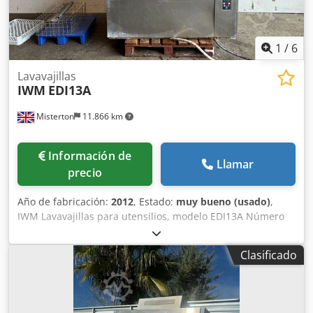
1
/
6
Lavavajillas
IWM
EDI13A
Misterton
11.866 km
Información de
Llamar
precio
Año de fabricación:
2012
, Estado:
muy bueno (usado)
,
IWM Lavavajillas para utensilios, modelo EDI13A Número
de serie: 1166 Año: 2012, lavavajillas para utensilios de
acero inoxidable, ideal para bandejas, ollas y sartenes.
Clasificado
Ciclo de lavado de sartenes: de 2 a 10 minutos. Cámara de
lavado: 1300 mm de largo x 700 mm de ancho x 800 mm de
alto. Potencia: 13,7 kW, 3 fases. Dodpfx Aboix Ixmeqjkr