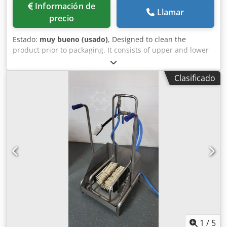
Información de
Llamar
precio
Estado:
muy bueno (usado)
, Designed to clean the
product prior to packaging. It consists of upper and lower
rotating rollers. Products: shellfish, etc. Dkodozrglbspfx
Abqsr
Clasificado
1
/
5