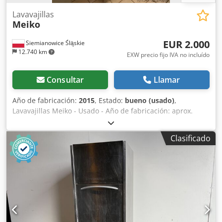
Lavavajillas
Meiko
EUR 2.000
Siemianowice Śląskie
12.740 km
EXW precio fijo IVA no incluído
Consultar
Llamar
Año de fabricación:
2015
, Estado:
bueno (usado)
,
Lavavajillas Meiko - Usado - Año de fabricación: aprox.
2015 Dkodpfozm N Nfox Abqsr - Control electrónico -
Alimentación: 400 V - Potencia: aprox. 10 kW - Máquina de
Clasificado
fabricación industrial - Recogida en almacén / opción de
envío - Precio: 2.000 € EXW