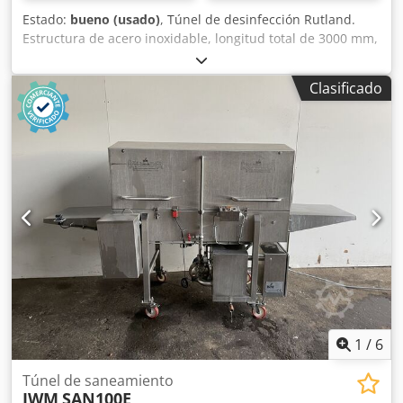
Estado:
bueno (usado)
, Túnel de desinfección Rutland.
Estructura de acero inoxidable, longitud total de 3000 mm,
anchura de la banda de 370 mm, altura máxima del
producto de 500 mm, velocidad variable, 3 fases. Dksdpfx
Clasificado
Abjh Hym Toqer
1
/
6
Túnel de saneamiento
IWM
SAN100E