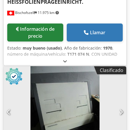
HEISSFOLIENPRÄGEEINRICHT.
Bischofszell
11.975 km
Información de
Llamar
precio
Estado:
muy bueno (usado)
, Año de fabricación:
1970
,
número de máquina/vehículo:
T171 074 N
, CON UNIDAD
DE ESTAMPACIÓN EN CALIENTE Formato: A4 Número de
colores: 1 Dksdpfxew Rcrpj Afasr
Clasificado