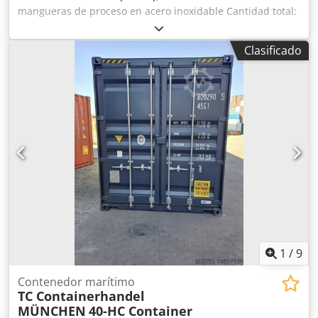
mangueras de proceso en acero inoxidable Cantidad total:
63 unidades – Mangueras industriales trenzadas en acero
inoxidable – Diferentes longitudes y conexiones Dkedpey
Clasificado
Nf Aisfx Afajr – Diseño robusto para uso industrial Las
mangueras proceden de aplicaciones industriales y han
sido desmontadas profesionalmente. Algunas unidades
han sido revisadas; varias se encuentran en buen estado.
No se ha realizado una inspección completa de todas las
mangueras. Adecuadas para: – Industria alimentaria –
Industria de bebidas (cervecerías) – Industria química –
Tecnología de agua y procesos – Mantenimiento y
repuestos Incluye varias mangueras de mayor
tamaño/peso. Lote muy interesante para industria o
comercio. Se prefiere la venta del lote completo. Precio:
690 € negociables Ubicación: Eslovaquia (UE) Envío a toda
Europa disponible
1
/
9
Contenedor marítimo
TC Containerhandel
MÜNCHEN
40-HC Container