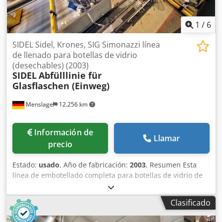
1
/
6
SIDEL Sidel, Krones, SIG Simonazzi línea
de llenado para botellas de vidrio
(desechables) (2003)
SIDEL
Abfülllinie für
Glasflaschen (Einweg)
Menslage
12.256 km
Información de
Llamar
precio
Estado:
usado
, Año de fabricación:
2003
, Resumen Esta
línea de embotellado completa para botellas de vidrio de
un solo uso fue fabricada en 2003 por varios fabricantes
europeos de renombre, principalmente por Sidel. La línea
Clasificado
está diseñada para la producción de bebidas de alto
rendimiento, con una capacidad de hasta 40.000