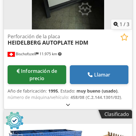
1
/
3
Perforación de la placa
HEIDELBERG
AUTOPLATE HDM
Bischofszell
11.975 km
Información de
Llamar
precio
Año de fabricación:
1995
, Estado:
muy bueno (usado)
,
número de máquina/vehículo:
458/08 (C.2.144.1301/02)
,
Formato máximo: B1 Voltaje: 100-240 V // 300-330 VA //
50/60 Hz Dkedpfxefh Dp Te Afasr Disponemos de otras
Clasificado
MÁQUINAS / PIEZAS DE REPUESTO y COMPONENTES DE
MÁQUINA de este tipo en nuestro almacén. BAJO
SOLICITUD.