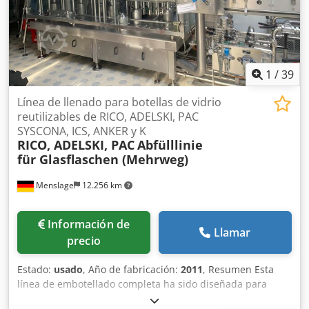
1
/
39
Línea de llenado para botellas de vidrio
reutilizables de RICO, ADELSKI, PAC
SYSCONA, ICS, ANKER y K
RICO, ADELSKI, PAC
Abfülllinie
für Glasflaschen (Mehrweg)
Menslage
12.256 km
Información de
Llamar
precio
Estado:
usado
, Año de fabricación:
2011
, Resumen Esta
línea de embotellado completa ha sido diseñada para
botellas tipo NRW y Euro, así como para cajas y palés, y