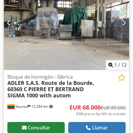
1
/
12
Bloque de hormigón - fábrica
ADLER S.A.S. Route de la Bourde,
60360 C
PIERRE ET BERTRAND
SIGMA 1000 with autom
EUR 68.000
Kaunas
13.284 km
EUR 89.000
EXW precio fijo IVA no incluído
Consultar
Llamar