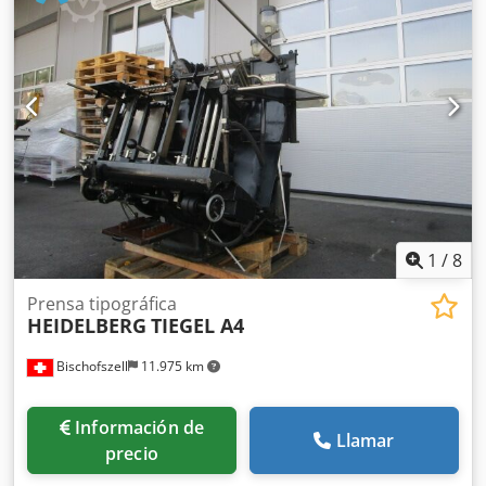
ofrecemos… Posibilidad de entrega, incluyendo la
descarga, con un cargo adicional Una oferta personalizada
Pintura en el color deseado Modificación del contenedor
según sus requisitos Todos los contenedores ofrecidos
están disponibles en stock Otros: • Puede solicitar
información sobre las dimensiones y los pesos PÓNGASE
EN CONTACTO CON NOSOTROS
1
/
8
Prensa tipográfica
HEIDELBERG
TIEGEL A4
Bischofszell
11.975 km
Información de
Llamar
precio