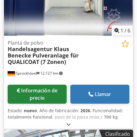
medida.
1
/
6
Planta de polvo
Handelsagentur Klaus
Benecke
Pulveranlage für
QUALICOAT (7 Zonen)
Sprockhövel
12.127 km
Información de
Llamar
precio
Estado:
nuevo
, Año de fabricación:
2026
, Funcionalidad:
totalmente funcional
, peso de la pieza (máx.):
700 kg
,
altura de la pieza (máx.):
2.300 mm
, longitud de la pieza
(máx.):
6.000 mm
, material aislante:
Mineralwolle
, espesor
Clasificado
del aislamiento:
150 mm
, anchura de la pieza (máx.):
2.000