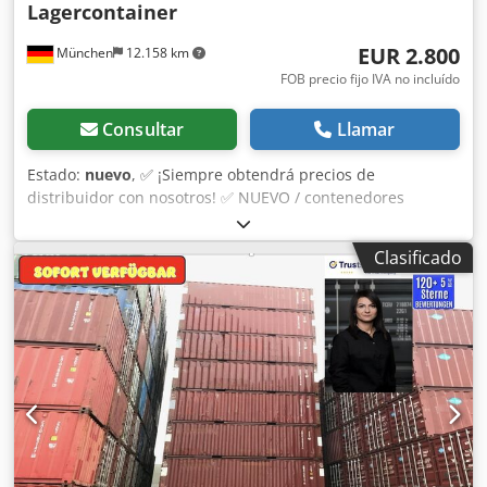
Lagercontainer
EUR 2.800
München
12.158 km
FOB precio fijo IVA no incluído
Consultar
Llamar
Estado:
nuevo
, ✅ ¡Siempre obtendrá precios de
distribuidor con nosotros! ✅ NUEVO / contenedores
marítimos de un solo viaje Para la venta son NUEVOS
contenedores marítimos / AÑO DE CONSTRUCCIÓN 2024
Clasificado
One Way / Un viaje marítimo de edad. Djdpfx Afsrgp
Swjaskr Incl. una caja de bloqueo - sistema de seguridad
para proteger las mercancías valiosas en el contenedor del
acceso no autorizado RAL 5010 azul genciana RAL 5013
azul cobalto RAL 7015 gris pizarra RAL 7016 antracita RAL
7035 gris claro RAL 7042 gris tráfico RAL 7030 gris piedra
RAL 3009 rojo óxido RAL 9010 blanco puro RAL 9005 negro
azabache - Suelo de madera - Posibilidad de entrega y
descarga con recargo EXTRASERVICIOS - ¡completamente
personalizados e individuales para usted! Si lo desea... -