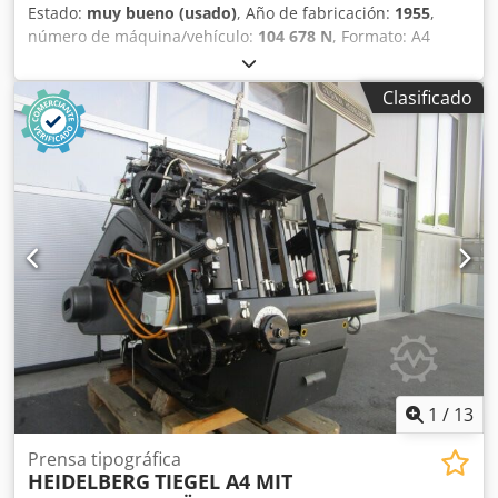
Estado:
muy bueno (usado)
, Año de fabricación:
1955
,
número de máquina/vehículo:
104 678 N
, Formato: A4
Número de colores: 1 Dkedpfx Aow Rb U Nefasr
Clasificado
1
/
13
Prensa tipográfica
HEIDELBERG
TIEGEL A4 MIT