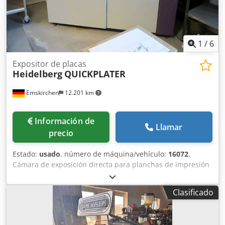
1
/
6
Expositor de placas
Heidelberg
QUICKPLATER
Emskirchen
12.201 km
Información de
Llamar
precio
Estado:
usado
, número de máquina/vehículo:
16072
,
Cámara de exposición directa para planchas de impresión
offset – Expositor de planchas Heidelberg QUICKPLATER 40.
Grosor del material/película: 0,1 - 0,2 mm. Función de
Clasificado
punzonado de película (solo formato longitudinal):
Heidelberg Quickmaster 46, es decir, dos orificios en forma
de U con una distancia de 220 mm, simétricos con