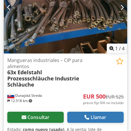
tiene alguna pregunta o necesita más información, no
dude en enviarnos un mensaje o llamarnos.
1
/
4
Mangueras industriales – CIP para
alimentos
63x Edelstahl
Prozessschläuche
Industrie
Schläuche
EUR 500
Dunajská Streda
EUR 525
12.518 km
precio fijo IVA no incluído
Consultar
Llamar
Estado:
como nuevo (usado)
, A la venta: lote de