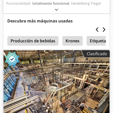
Funcionalidad:
totalmente funcional
, Heidelberg Tiegel
A4, modelo gris. Dkjdozmpbbepfx Afaer Año de
fabricación: 1984. Disponible de inmediato.
Descubra más máquinas usadas
0
Producción de bebidas
Krones
Etiquetado
Clasificado