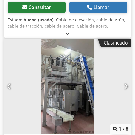
Consultar
Llamar
Estado:
bueno (usado)
, Cable de elevación, cable de grúa,
cable de tracción, cable de acero -Cable de acero,
diámetro 14 mm Dkjdpfxeb A Nl Hs Afaor -Longitud:
aproximadamente 45 m -Material: acero inoxidable -Para
Clasificado
elevador de cable eléctrico -También disponibles otros
cables de grúa -Peso: 37 kg
1
/
8