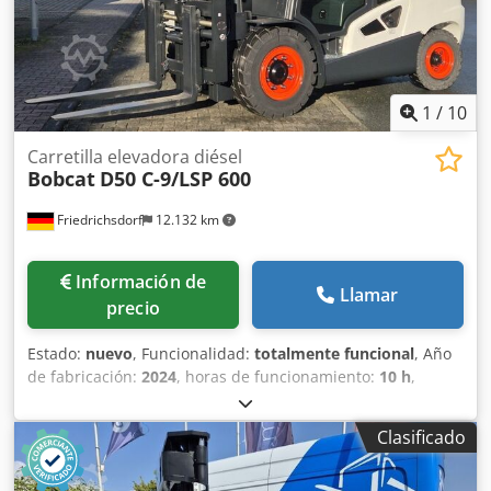
1
/
10
Carretilla elevadora diésel
Bobcat
D50 C-9/LSP 600
Friedrichsdorf
12.132 km
Información de
Llamar
precio
Estado:
nuevo
, Funcionalidad:
totalmente funcional
, Año
de fabricación:
2024
, horas de funcionamiento:
10 h
,
capacidad de carga:
5.000 kg
, altura de elevación:
5.025
mm
, ascensor libre:
1.130 mm
, tipo de combustible:
Clasificado
diésel
, tipo de mástil:
triple
, altura de construcción:
2.470
mm
, potencia:
55 kW (74,78 CV)
, anchura del