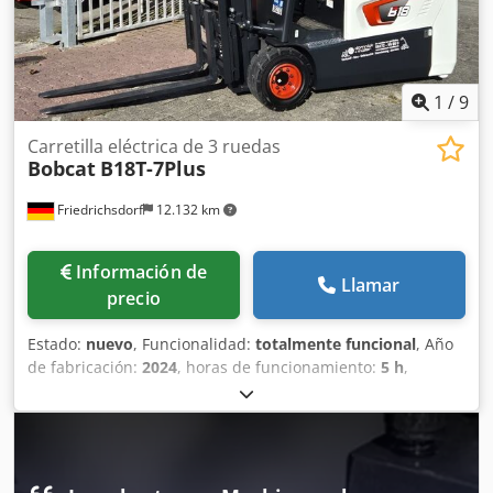
traseros: 80 - 100% Voltaje de la batería: 24 V Batería Ah:
150 Ah Tipo de batería: iones de litio Año de fabricación de
la batería: 2025 Estado de la batería: 80 - 100% Crsdpfjwi
Acgex Acajf Carrera inicial, carrera libre completa,
certificado CE, Batería de iones de litio que no requiere
1
/
9
mantenimiento.
Carretilla eléctrica de 3 ruedas
Bobcat
B18T-7Plus
Friedrichsdorf
12.132 km
Información de
Llamar
precio
Estado:
nuevo
, Funcionalidad:
totalmente funcional
, Año
de fabricación:
2024
, horas de funcionamiento:
5 h
,
capacidad de carga:
1.800 kg
, altura de elevación:
4.750
mm
, ascensor libre:
1.540 mm
, tipo de combustible:
eléctrico
, tipo de mástil:
triple
, altura de construcción:
2.130 mm
, potencia:
6 kW (8,16 CV)
, anchura del
portahorquillas:
902 mm
, longitud de la horquilla:
1.200