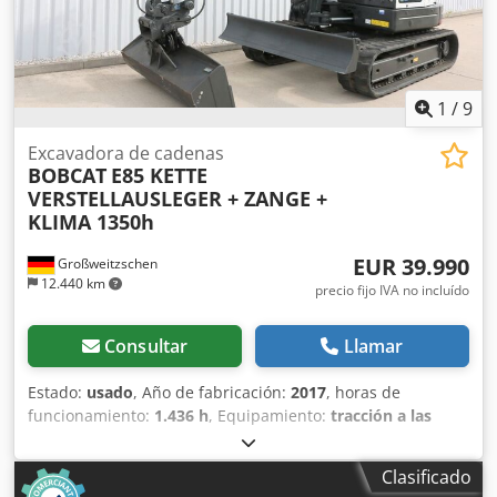
1
/
9
Excavadora de cadenas
BOBCAT
E85 KETTE
VERSTELLAUSLEGER + ZANGE +
KLIMA 1350h
EUR 39.990
Großweitzschen
12.440 km
precio fijo IVA no incluído
Consultar
Llamar
Estado:
usado
, Año de fabricación:
2017
, horas de
funcionamiento:
1.436 h
, Equipamiento:
tracción a las
cuatro ruedas
, Ofrecemos una máquina E85 poco común,
no procedente de una empresa de construcción pequeña,
Clasificado
con aire acondicionado. * BRAZO EXTENDIBLE con