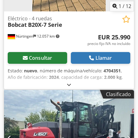
1
/
12
Eléctrico - 4 ruedas
Bobcat
B20X-7 Serie
EUR 25.990
Nürtingen
12.057 km
precio fijo IVA no incluído
Consultar
Llamar
Estado:
nuevo
, número de máquina/vehículo:
4704351
,
Año de fabricación:
2024
, capacidad de carga:
2.000 kg
,
altura de elevación:
4.730 mm
, ascensor libre:
1.000 mm
,
centro de carga:
500 mm
, tipo de combustible:
eléctrico
,
Clasificado
tipo de mástil:
triple
, altura de construcción:
2.230 mm
,
longitud de la horquilla:
1.200 mm
, tipo de motor:
Eléctrico, fabricante: Bobcat Credpfsxz Spwjx Acajf