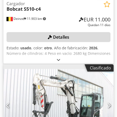
Cargador
Bobcat
S510-c4
EUR 11.000
Deinze
11.903 km
Quedan 11 días
Detalles
Estado:
usado
, color:
otro
, Año de fabricación:
2026
,
Número de cilindros: 4 Peso en vacío: 2680 kg Dimensiones
(largo x ancho x alto): 337 x 172 x 197 cm Sistema de
cambio rápido: sí Peso propio: 2680 kg Dimensiones de
Clasificado
transporte: 3378 x 1727 x 1972 mm Marca y modelo del
motor: Kubota V2403 Potencia: 36,5 kW / 48,9 CV Cilindros:
4 Tamaño de los neumáticos: ruedas delanteras y traseras:
30x10-16 Ancho de la pala: 1730 mm Crodpfx Ajzrv Uljcaef
Equipamiento: sistema de cambio rápido mecánico
Función adicional: Sin certificación ni registro CE Sin
documentación