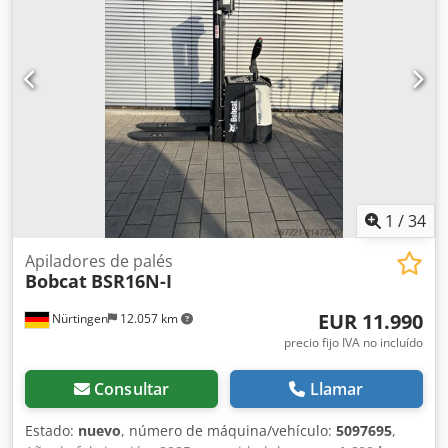
de serie: OBWNL-003130 Crodpfx Ajyv S Rmjcaof
Especificaciones de la batería: 24 V, 60 Ah.
1
/
34
Apiladores de palés
Bobcat
BSR16N-I
EUR 11.990
Nürtingen
12.057 km
precio fijo IVA no incluído
Consultar
Llamar
Estado:
nuevo
, número de máquina/vehículo:
5097695
,