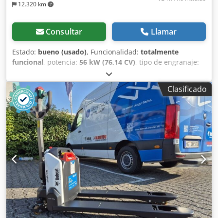
12.320 km
Consultar
Llamar
Estado:
bueno (usado)
, Funcionalidad:
totalmente
funcional
, potencia:
56 kW (76,14 CV)
, tipo de engranaje:
hidrostático
, tipo de combustible:
diésel
, potencia de
elevación:
2.200 kg/m
, Año de fabricación:
2008
, horas de
Clasificado
funcionamiento:
4.871 h
, Equipamiento:
cabina, horquillas
para palés
, Cargadora telescópica BOBCAT T2250 Año de
fabricación: 2008 Según contador: 4.871 horas Capacidad
de elevación: 2,2 toneladas Altura de elevación: 5 metros
Potencia: 56 kW Transmisión hidrostática de 2 velocidades
Altura total: solo 198 cm Ancho total: solo 190 cm - Incluye
horquilla - Acoplamiento rápido mecánico - Circuito
auxiliar hasta el soporte de la horquilla - Tracción a las
cuatro ruedas - 3 modos de dirección - Control mediante
joystick Csdpjzr En Iefx Acajrf - Cámara de visión trasera -
Cabina con calefacción - Sistema de iluminación con
intermitentes - Lista para su uso inmediato - Buenos
neumáticos - Incluye homologación para carretera (Países