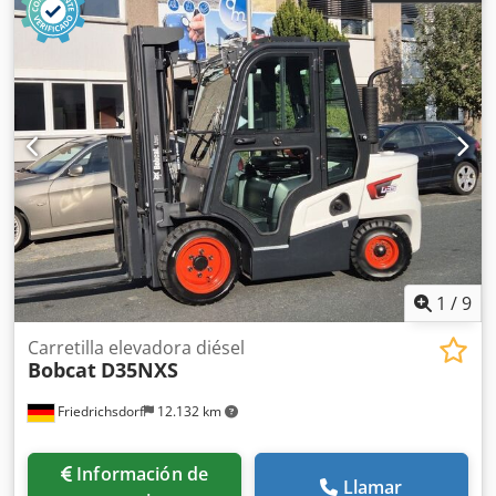
1
/
9
Carretilla elevadora diésel
Bobcat
D35NXS
Friedrichsdorf
12.132 km
Información de
Llamar