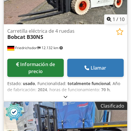
1
/
10
Carretilla eléctrica de 4 ruedas
Bobcat
B30NS
Friedrichsdorf
12.132 km
Información de
Llamar
precio
Estado:
usado
, Funcionalidad:
totalmente funcional
, Año
de fabricación:
2024
, horas de funcionamiento:
70 h
,
capacidad de carga:
3.000 kg
, altura de elevación:
4.710
mm
, ascensor libre:
1.475 mm
, tipo de combustible:
Clasificado
eléctrico
, tipo de mástil:
triple
, altura de construcción:
2.145 mm
, potencia:
16 kW (21,75 CV)
, anchura del
portahorquillas:
1.116 mm
, longitud de la horquilla:
1.200
mm
, peso en vacío:
4.850 kg
, longitud total:
2.520 mm
,