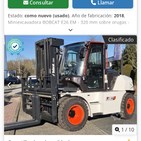
Consultar
Llamar
Estado:
como nuevo (usado)
, Año de fabricación:
2018
,
Miniexcavadora BOBCAT E26 EM - 320 mm sobre orugas -
año de fabricación 2018 - 2660 meses Motor Fabricante del
motor Kubota Potencia del motor 15,3 (a 2400 rpm) kW
Clasificado
Modelo del motor D1105-E2B-BCZ-2 Tipo de combustible
Diesel Número de cilindros 3 Cilindrada 1,123 litros
Cedpfxjtwwr Ro Acaorf Par motor 71,2 Nm Agua de
refrigeración Dimensiones Altura total 2357 mm Altura
libre al suelo 532 mm Anchura (mín./máx. en función del
ancho de vía) 1398 mm 320 mm de ancho de vía Pesos
Presión sobre el suelo Presión geoestática 33,5 kPa Peso
operativo con bastidor de protección 3069 kg Peso
operativo con cabina cerrada y calefactada 3188 kg
Sistema hidráulico Capacidad de la bomba 2 x 28,8 l/min
Presión de descompresión de los circuitos conectados 290
bar Caudal auxiliar 48 l/min Tracción Capacidad de
ascenso 30 ° Velocidad baja (avance/retroceso) 2,4 km/h
Alta velocidad (avance/retroceso) 4,6 km/h Capacidad
1
/
10
Profundidad máxima de excavación (pluma estándar y