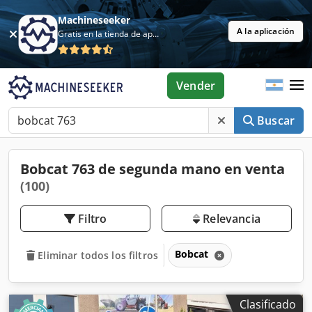
Machineseeker
A la aplicación
Gratis en la tienda de aplicaciones
Vender
Buscar
Bobcat 763 de segunda mano en venta
(100)
Filtro
Relevancia
Bobcat
Eliminar todos los filtros
Clasificado