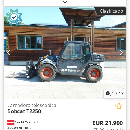
capacidad de carga:
1.200 kg
, altura de elevación:
3.200
mm
, tipo de combustible:
eléctrico
, tipo de mástil:
dúplex
,
Clasificado
altura de construcción:
2.150 mm
, longitud de la horquilla:
1.150 mm
, peso en vacío:
585 kg
, longitud total:
1.710 mm
,
tipo de accionamiento:
Elektro
, ancho de construcción:
800 mm
, Apilador Cjdpoy Uz Sqofx Acajrf Centro de carga:
600 mm Ancho de horquillas: 180 mm Grosor de
horquillas: 60 mm Tipo de mástil: Dúplex Estado: Nuevo
Estado técnico: Nuevo Tipo de neumático delantero:
Poliuretano Estado del neumático delantero: 80 - 100%
Tipo de neumático trasero: Poliuretano Estado del
neumático trasero: 80 - 100% Batería Voltios: 24V Batería
Ah: 60Ah Tipo de batería: Ion de litio Año de fabricación de
la batería: 2026 Estado de la batería: 80 - 100% Certificado
CE, Batería de ion de litio libre de mantenimiento 24 V
1
/
17
Cargadora telescópica
Bobcat
T2250
EUR 21.900
Sankt Veit in der
Südsteiermark
VB IVA no incluído