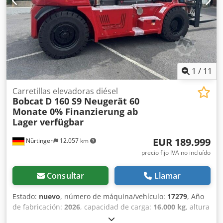
1
/
11
Carretillas elevadoras diésel
Bobcat
D 160 S9 Neugerät 60
Monate 0% Finanzierung ab
Lager verfügbar
EUR 189.999
Nürtingen
12.057 km
precio fijo IVA no incluído
Consultar
Llamar
Estado:
nuevo
, número de máquina/vehículo:
17279
, Año
de fabricación:
2026
, capacidad de carga:
16.000 kg
, altura
de elevación:
4.000 mm
, ascensor libre:
1.480 mm
, centro