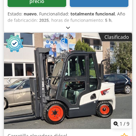
precio
Estado:
nuevo
, Funcionalidad:
totalmente funcional
, Año
de fabricación:
2025
, horas de funcionamiento:
5 h
,
capacidad de carga:
1.600 kg
, altura de elevación:
4.620
mm
, ascensor libre:
1.520 mm
, tipo de combustible:
Clasificado
eléctrico
, tipo de mástil:
triple
, altura de construcción:
2.108 mm
, longitud de la horquilla:
1.150 mm
, peso en
vacío:
1.340 kg
, longitud total:
1.964 mm
, tipo de
accionamiento:
Elektro
, ancho de construcción:
820 mm
,
Transpaleta Centro de carga: 600 Ancho de la horquilla:
560 mm Tipo de mástil: Triplex Condición: Nuevo
Chodpfewi Acgsx Ah Hea Estado técnico: Nuevo Tipo de
neumáticos delanteros: poliuretano Estado de los
neumáticos delanteros: 80 - 100% Tipo de neumáticos
traseros: poliuretano Estado de los neumáticos traseros:
80 - 100% Voltaje de la batería: 24 V Batería Ah: 150 Ah
Tipo de batería: iones de litio Año de fabricación de la
batería: 2025 Estado de la batería: 80 - 100% Carrera
inicial, carrera libre completa, certificado CE, Batería de
1
/
9
iones de litio que no requiere mantenimiento.
Carretilla elevadora diésel