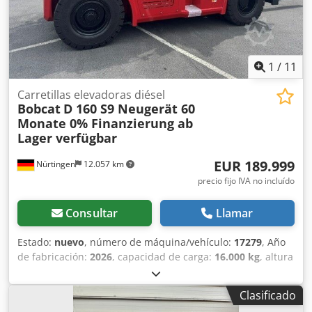
1
/
11
Carretillas elevadoras diésel
Bobcat
D 160 S9 Neugerät 60
Monate 0% Finanzierung ab
Lager verfügbar
EUR 189.999
Nürtingen
12.057 km
precio fijo IVA no incluído
Consultar
Llamar
Estado:
nuevo
, número de máquina/vehículo:
17279
, Año
de fabricación:
2026
, capacidad de carga:
16.000 kg
, altura
de elevación:
4.000 mm
, ascensor libre:
1.480 mm
, centro
de carga:
600 mm
, tipo de combustible:
diésel
, tipo de
Clasificado
mástil:
triple
, altura de construcción:
3.030 mm
, longitud