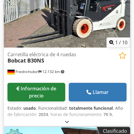
delantero: 80 - 100% Tipo de neumático trasero:
Poliuretano Estado del neumático trasero: 80 - 100%
Batería Voltios: 24V Batería Ah: 60Ah Tipo de batería: Ion
de litio Año de fabricación de la batería: 2026 Chodpfsy Uz
Sqsx Ah Hoa Estado de la batería: 80 - 100% Certificado CE,
Batería de ion de litio libre de mantenimiento 24 V
1
/
10
Carretilla eléctrica de 4 ruedas
Bobcat
B30NS
Friedrichsdorf
12.132 km
Información de
Llamar
precio
Estado:
usado
, Funcionalidad:
totalmente funcional
, Año
de fabricación:
2024
, horas de funcionamiento:
70 h
,
capacidad de carga:
3.000 kg
, altura de elevación:
4.710
mm
, ascensor libre:
1.475 mm
, tipo de combustible:
Clasificado
eléctrico
, tipo de mástil:
triple
, altura de construcción: