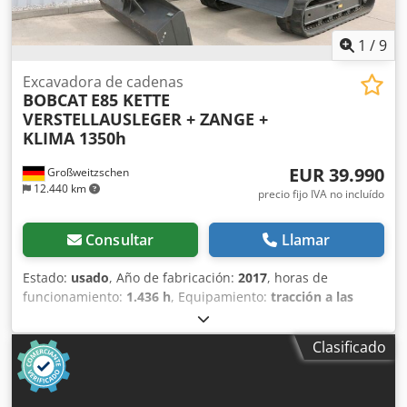
1
/
9
Excavadora de cadenas
BOBCAT
E85 KETTE
VERSTELLAUSLEGER + ZANGE +
KLIMA 1350h
EUR 39.990
Großweitzschen
12.440 km
precio fijo IVA no incluído
Consultar
Llamar
Estado:
usado
, Año de fabricación:
2017
, horas de
funcionamiento:
1.436 h
, Equipamiento:
tracción a las
cuatro ruedas
, Ofrecemos una máquina E85 poco común,
no procedente de una empresa de construcción pequeña,
Clasificado
con aire acondicionado. * BRAZO EXTENDIBLE con
PINZA/DEDO * Pala hidráulica para excavación, disponible
como opción, en stock con un precio adicional justo. *