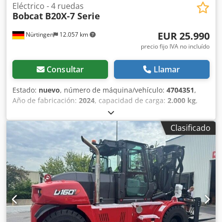
Eléctrico - 4 ruedas
Bobcat
B20X-7 Serie
EUR 25.990
Nürtingen
12.057 km
precio fijo IVA no incluído
Consultar
Llamar
Estado:
nuevo
, número de máquina/vehículo:
4704351
,
Año de fabricación:
2024
, capacidad de carga:
2.000 kg
,
altura de elevación:
4.730 mm
, ascensor libre:
1.000 mm
,
centro de carga:
500 mm
, tipo de combustible:
eléctrico
,
Clasificado
tipo de mástil:
triple
, altura de construcción:
2.230 mm
,
longitud de la horquilla:
1.200 mm
, tipo de motor:
Eléctrico, fabricante: Bobcat Chedpfexz Spwsx Ah Hsa