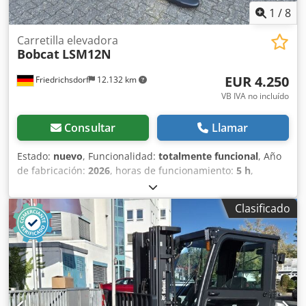
1
/
8
Carretilla elevadora
Bobcat
LSM12N
EUR 4.250
Friedrichsdorf
12.132 km
VB IVA no incluído
Consultar
Llamar
Estado:
nuevo
, Funcionalidad:
totalmente funcional
, Año
de fabricación:
2026
, horas de funcionamiento:
5 h
,
capacidad de carga:
1.200 kg
, altura de elevación:
3.200
mm
, tipo de combustible:
eléctrico
, tipo de mástil:
dúplex
,
Clasificado
altura de construcción:
2.150 mm
, longitud de la horquilla:
1.150 mm
, peso en vacío:
585 kg
, longitud total:
1.710 mm
,
tipo de accionamiento:
Elektro
, ancho de construcción:
800 mm
, Apilador Centro de carga: 600 mm Ancho de
horquillas: 180 mm Grosor de horquillas: 60 mm Tipo de
mástil: Dúplex Estado: Nuevo Estado técnico: Nuevo Tipo
de neumático delantero: Poliuretano Estado del neumático