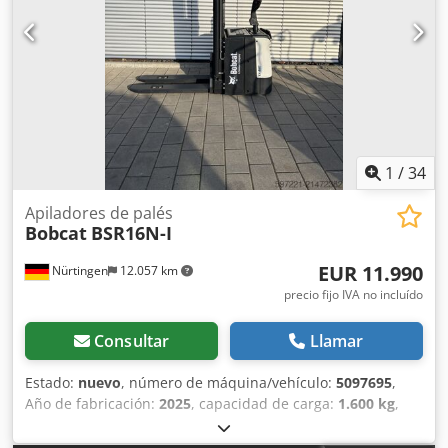
1
/
34
Apiladores de palés
Bobcat
BSR16N-I
EUR 11.990
Nürtingen
12.057 km
precio fijo IVA no incluído
Consultar
Llamar
Estado:
nuevo
, número de máquina/vehículo:
5097695
,
Año de fabricación:
2025
, capacidad de carga:
1.600 kg
,
altura de elevación:
4.620 mm
, ascensor libre:
1.400 mm
,
centro de carga:
600 mm
, tipo de combustible:
eléctrico
,