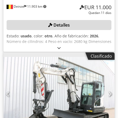
EUR 11.000
Deinze
11.903 km
Quedan 11 días
Detalles
Estado:
usado
, color:
otro
, Año de fabricación:
2026
,
Número de cilindros: 4 Peso en vacío: 2680 kg Dimensiones
(largo x ancho x alto): 337 x 172 x 197 cm Sistema de
cambio rápido: sí Peso propio: 2680 kg Dimensiones de
Clasificado
transporte: 3378 x 1727 x 1972 mm Marca y modelo del
motor: Kubota V2403 Potencia: 36,5 kW / 48,9 CV Cilindros:
4 Tamaño de los neumáticos: ruedas delanteras y traseras:
30x10-16 Ancho de la pala: 1730 mm Equipamiento:
sistema de cambio rápido mecánico Función adicional:
Codpfxozrv Ulj Ah Hsha Sin certificación ni registro CE Sin
documentación