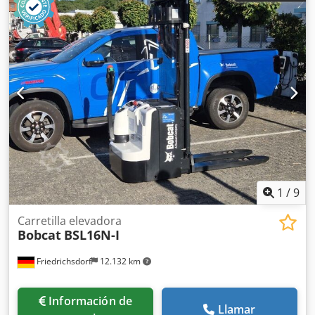
1
/
9
Carretilla elevadora
Bobcat
BSL16N-I
Friedrichsdorf
12.132 km
Información de
Llamar