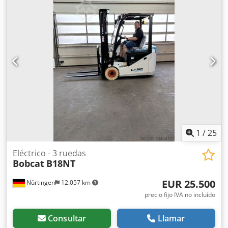
de la horquilla:
2.400 mm
, tamaño del neumático
delantero:
12.00-20 100%
, tamaño del neumático trasero:
12.00-20 100%
, peso total:
19.300 kg
, Equipamiento:
cabina
, 5218640 Codpezp T Auefx Ah Heha Número de
serie: FDC0H-5107-00494
1
/
25
Eléctrico - 3 ruedas
Bobcat
B18NT
EUR 25.500
Nürtingen
12.057 km
precio fijo IVA no incluído
Consultar
Llamar