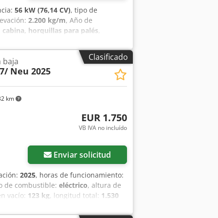
ncia:
56 kW (76,14 CV)
, tipo de
levación:
2.200 kg/m
, Año de
:
cabina, horquillas para palés
,
ún contador: 4.871 horas Capacidad de
 kW Transmisión hidrostática de 2
Clasificado
a baja
luye horquilla - Acoplamiento rápido
7/ Neu 2025
ción a las cuatro ruedas - 3 modos de
abina con calefacción - Sistema de
os neumáticos Csdpozr En Iefx Abmjrf -
32 km
 21.900,00 € (neto) ¡También es posible
na nueva pala o una nueva cesta de
EUR 1.750
VB IVA no incluído
Enviar solicitud
cación:
2025
, horas de funcionamiento:
po de combustible:
eléctrico
, altura de
en vacío:
123 kg
, longitud total:
1.530
mm
, Carretilla elevadora de bajo
las: 160 mm Grosor de las horquillas: