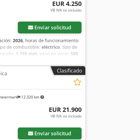
 Fabricante de la batería: Midac Tipo
EUR 4.250
atería: 80-100% Deslizador lateral, 3.ª
VB IVA no incluído
ro, cabina completa, elevación total,
Enviar solicitud
cación:
2026
, horas de funcionamiento:
tipo de combustible:
eléctrico
, tipo de
rquilla:
1.150 mm
, peso en vacío:
585
o de construcción:
800 mm
, Apilador
rquillas: 60 mm Tipo de mástil:
Clasificado
ica
ntero: Poliuretano Estado del
ano Estado del neumático trasero: 80 -
po de batería: Ion de litio Año de
icado CE, Batería de ion de litio libre
steiermark
12.320 km
EUR 21.900
VB IVA no incluído
Enviar solicitud