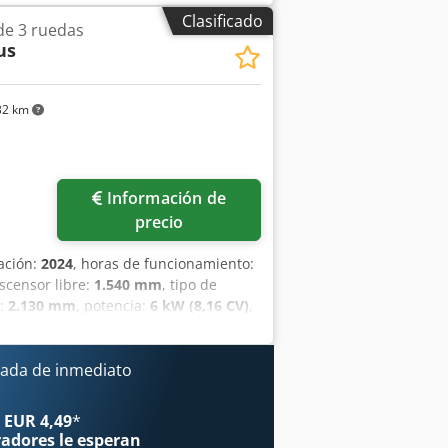
la horquilla: 560 mm Tipo de mástil:
Clasificado
 de 3 ruedas
 delanteros: poliuretano Estado de los
us
iuretano Estado de los neumáticos
o de batería: iones de litio Año de
ra inicial, carrera libre completa,
32 km
iento. Codjwi Acgepfx Abmsrf
Información de
precio
cación:
2024
, horas de funcionamiento:
ascensor libre:
1.540 mm
, tipo de
n:
2.130 mm
, potencia:
6 kW (8,16 CV)
,
00 mm
, peso en vacío:
3.250 kg
,
 construcción:
1.090 mm
, Carretilla
00 Anchura de la horquilla: 100 mm
ada de inmediato
kg Tipo de mástil: Triplex Clase de
 neumáticos delanteros: Superelastic
 EUR 4,49
*
os Estado: Nuevo Neumáticos traseros
radores
le esperan