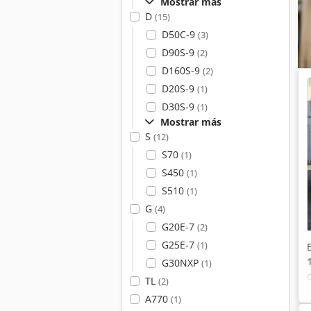
Mostrar más
D
(15)
D50C-9
(3)
D90S-9
(2)
D160S-9
(2)
D20S-9
(1)
D30S-9
(1)
Mostrar más
S
(12)
S70
(1)
S450
(1)
S510
(1)
G
(4)
G20E-7
(2)
G25E-7
(1)
G30NXP
(1)
TL
(2)
A770
(1)