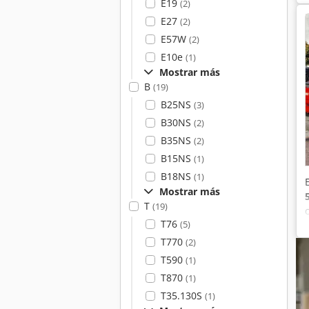
E19
(2)
E27
(2)
E57W
(2)
E10e
(1)
Mostrar más
B
(19)
B25NS
(3)
B30NS
(2)
B35NS
(2)
B15NS
(1)
B18NS
(1)
Mostrar más
T
(19)
T76
(5)
T770
(2)
T590
(1)
T870
(1)
T35.130S
(1)