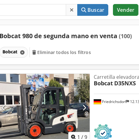
Buscar
Vender
Bobcat 980 de segunda mano en venta
(100)
Bobcat
Eliminar todos los filtros
Carretilla elevadora
Bobcat
D35NXS
Friedrichsdorf
12.1
1
/
9