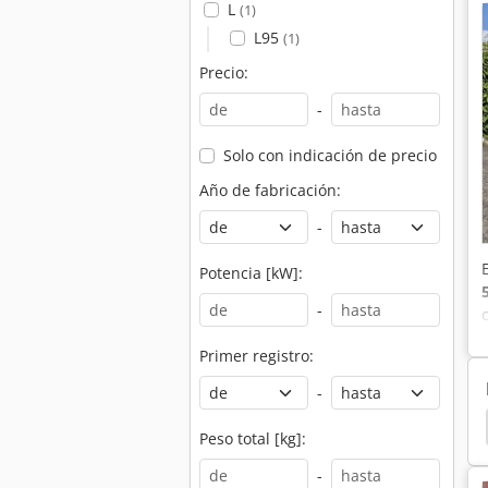
L
(1)
L95
(1)
Precio:
-
Solo con indicación de precio
Año de fabricación:
-
Potencia [kW]:
-
Primer registro:
-
Linde L14
Linde L12
Carpetas Manuales
Peso total [kg]:
-