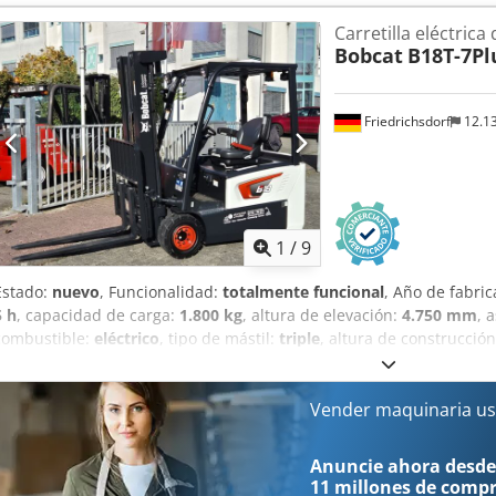
construcción:
820 mm
, Transpaleta Centro de carga: 600 Ancho de 
Carretilla eléctrica
Triplex Condición: Nuevo Estado técnico: Nuevo Tipo de neumáticos
Bobcat
B18T-7Pl
neumáticos delanteros: 80 - 100% Tipo de neumáticos traseros: pol
traseros: 80 - 100% Voltaje de la batería: 24 V Batería Ah: 150 Ah Tip
fabricación de la batería: 2025 Estado de la batería: 80 - 100% Carre
Friedrichsdorf
12.1
certificado CE, Batería de iones de litio que no requiere mantenim
1
/
9
Estado:
nuevo
, Funcionalidad:
totalmente funcional
, Año de fabri
5 h
, capacidad de carga:
1.800 kg
, altura de elevación:
4.750 mm
, 
combustible:
eléctrico
, tipo de mástil:
triple
, altura de construcció
anchura del portahorquillas:
902 mm
, longitud de la horquilla:
1.2
longitud total:
1.991 mm
, tipo de accionamiento:
Elektro
, ancho de
elevadora eléctrica de 3 ruedas Centro de gravedad de la carga: 5
Vender maquinaria us
Grosor de la horquilla: 35 mm Clase ISO: ISO clase 2 = 1.000 - 2.500 
velocidad: 15 Estado: Máquina nueva Estado técnico: Nuevo Tipo de
Anuncie ahora desde
Tamaño de los neumáticos delanteros: 18x7-8 Neumáticos delanter
11 millones de comp