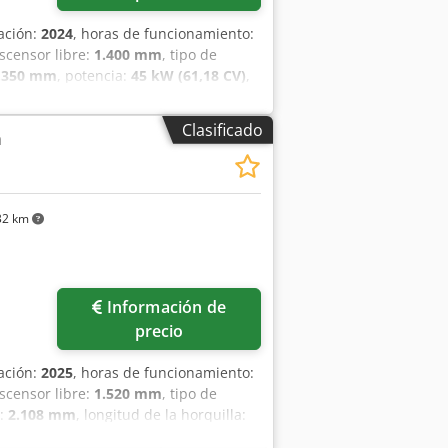
cación:
2024
, horas de funcionamiento:
ascensor libre:
1.400 mm
, tipo de
.350 mm
, potencia:
45 kW (61,18 CV)
,
.200 mm
, peso en vacío:
4.850 kg
,
construcción:
1.290 mm
, Carretilla
Clasificado
a
- 4.999 kg Tipo de mástil: Triplex
y U R Dcjbmjf Condición: máquina
sticos Neumáticos delanteros tamaño:
aseros tipo: superelásticos
32 km
: 80 - 100% Desplazador lateral, 3ª
teros, rejilla protectora de carga,
, espejo exterior, luz rotativa,
Información de
precio
cación:
2025
, horas de funcionamiento:
ascensor libre:
1.520 mm
, tipo de
n:
2.108 mm
, longitud de la horquilla:
 de accionamiento:
Elektro
, ancho de