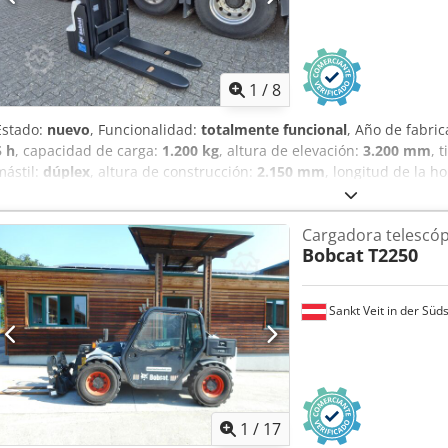
80-100% Voltaje de la batería: 80 V Capacidad de la batería: 560 Ah
de batería: PzS Año de fabricación de la batería: 2024 Estado de la b
válvula, 4.ª válvula, faro de trabajo trasero, faro de trabajo delante
certificado CE, espejo interior, luz giratoria, limpiaparabrisas.
1
/
8
Estado:
nuevo
, Funcionalidad:
totalmente funcional
, Año de fabri
5 h
, capacidad de carga:
1.200 kg
, altura de elevación:
3.200 mm
, 
mástil:
dúplex
, altura de construcción:
2.150 mm
, longitud de la ho
kg
, longitud total:
1.710 mm
, tipo de accionamiento:
Elektro
, anch
Centro de carga: 600 mm Ancho de horquillas: 180 mm Grosor de ho
Cargadora telescóp
Dúplex Estado: Nuevo Estado técnico: Nuevo Tipo de neumático dela
Bobcat
T2250
neumático delantero: 80 - 100% Tipo de neumático trasero: Poliuret
100% Batería Voltios: 24V Batería Ah: 60Ah Csdpey Uz Sqjfx Abmjrf Ti
fabricación de la batería: 2026 Estado de la batería: 80 - 100% Certif
Sankt Veit in der Süd
de mantenimiento 24 V
1
/
17