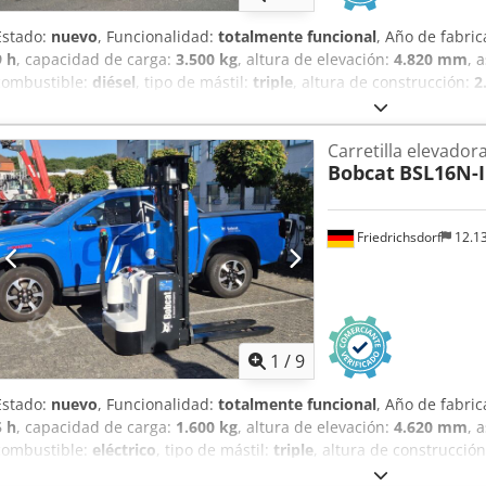
Estado:
nuevo
, Funcionalidad:
totalmente funcional
, Año de fabri
9 h
, capacidad de carga:
3.500 kg
, altura de elevación:
4.820 mm
, 
combustible:
diésel
, tipo de mástil:
triple
, altura de construcción:
2
anchura del portahorquillas:
1.190 mm
, longitud de la horquilla:
1
longitud total:
2.750 mm
, tipo de accionamiento:
Diesel
, ancho de 
Carretilla elevador
elevadora diésel Centro de carga: 500 Clase ISO: Clase ISO 3 = 2.500 
Bobcat
BSL16N-I
Transmisión: convertidor de par Clase de velocidad: 20 Crodpfx Ao
nueva Estado técnico: nuevo Neumáticos delanteros tipo: superelá
28-9 x15 Estado de neumáticos delanteros: 80 - 100% Neumáticos tr
Friedrichsdorf
12.1
Neumáticos traseros tamaño: 6.50x10 Estado de neumáticos traseros
válvula, 4ª válvula, focos de trabajo traseros, focos de trabajo delan
cabina completa, elevación libre total, certificado CE, espejo interior
limpiaparabrisas,
1
/
9
Estado:
nuevo
, Funcionalidad:
totalmente funcional
, Año de fabri
5 h
, capacidad de carga:
1.600 kg
, altura de elevación:
4.620 mm
, 
combustible:
eléctrico
, tipo de mástil:
triple
, altura de construcció
1.150 mm
, peso en vacío:
1.340 kg
, longitud total:
1.964 mm
, tipo