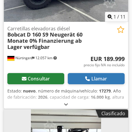
1
/
11
Carretillas elevadoras diésel
Bobcat
D 160 S9 Neugerät 60
Monate 0% Finanzierung ab
Lager verfügbar
EUR 189.999
Nürtingen
12.057 km
precio fijo IVA no incluído
Consultar
Llamar
Estado:
nuevo
, número de máquina/vehículo:
17279
, Año
de fabricación:
2026
, capacidad de carga:
16.000 kg
, altura
de elevación:
4.000 mm
, ascensor libre:
1.480 mm
, centro
de carga:
600 mm
, tipo de combustible:
diésel
, tipo de
Clasificado
mástil:
triple
, altura de construcción:
3.030 mm
, longitud
de la horquilla:
2.400 mm
, tamaño del neumático
delantero:
12.00-20 100%
, tamaño del neumático trasero: