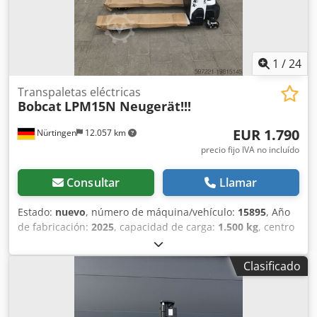
1
/
24
Transpaletas eléctricas
Bobcat
LPM15N Neugerät!!!
EUR 1.790
Nürtingen
12.057 km
precio fijo IVA no incluído
Consultar
Llamar
Estado:
nuevo
, número de máquina/vehículo:
15895
, Año
de fabricación:
2025
, capacidad de carga:
1.500 kg
, centro
de carga:
600 mm
, tipo de combustible:
eléctrico
, tipo de
mástil:
otro
, altura de construcción:
700 mm
, longitud de
Clasificado
la horquilla:
1.150 mm
, tamaño del neumático delantero:
,
tamaño del neumático trasero:
, peso total:
150 kg
, tipo de
motor: Eléctrico, fabricante: Bobcat Dsdpfxjw R A Dle
Amljkr