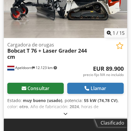
final General País de fabricación: EE.UU. Estado Tipo CE: CE
Hidráulica auxiliar de alto caudal, 2 velocidades de
traslación, suspensión del tren de rodaje, focos de trabajo
adicionales, acoplador rápido hidráulico, radio, asiento
neumático, pintura original.
1
/
15
Cargadora de orugas
Bobcat
T 76 + Laser Grader 244
cm
EUR 89.900
Apeldoorn
12.123 km
precio fijo IVA no incluído
Consultar
Llamar
Estado:
muy bueno (usado)
, potencia:
55 kW (74,78 CV)
,
color:
otro
, Año de fabricación:
2024
, horas de
funcionamiento:
1.192 h
, Equipamiento:
aire
acondicionado
, Año de fabricación: 2024 Peso en vacío:
Clasificado
4.898 kg Tipo de chasis: rígido Dirección: fija Marca del