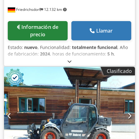
Friedrichsdorf
12.132 km
Información de
Llamar
precio
Estado:
nuevo
, Funcionalidad:
totalmente funcional
, Año
de fabricación:
2024
, horas de funcionamiento:
5 h
,
capacidad de carga:
1.800 kg
, altura de elevación:
4.750
mm
, ascensor libre:
1.540 mm
, tipo de combustible:
Clasificado
eléctrico
, tipo de mástil:
triple
, altura de construcción:
2.130 mm
, potencia:
6 kW (8,16 CV)
, anchura del
portahorquillas:
902 mm
, longitud de la horquilla:
1.200
mm
, peso en vacío:
3.250 kg
, longitud total:
1.991 mm
,
tipo de accionamiento:
Elektro
, ancho de construcción:
1.090 mm
, Carretilla elevadora eléctrica de 3 ruedas
Centro de gravedad de la carga: 500 Anchura de la
horquilla: 100 mm Grosor de la horquilla: 35 mm Clase
ISO: ISO clase 2 = 1.000 - 2.500 kg Tipo de mástil: Triplex
Clase de velocidad: 15 Estado: Máquina nueva Estado
técnico: Nuevo Tipo de neumáticos delanteros: