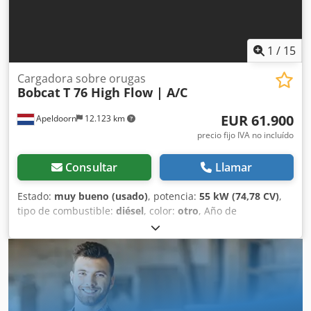
1
/
15
Cargadora sobre orugas
Bobcat
T 76 High Flow | A/C
EUR 61.900
Apeldoorn
12.123 km
precio fijo IVA no incluído
Consultar
Llamar
Estado:
muy bueno (usado)
, potencia:
55 kW (74,78 CV)
,
tipo de combustible:
diésel
, color:
otro
, Año de
fabricación:
2024
, horas de funcionamiento:
1.231 h
,
Equipamiento:
aire acondicionado
, Información técnica
Número de cilindros: 4 Cilindrada del motor: 2.400 cc
Dirección: Bock Marca del motor: Bobcat Peso en vacío:
4.898 kg Dimensiones (L x An x Al): 390 x 186 x 206 cm
Funcionalidad Sistema de cambio rápido: Sí Marcado CE: sí