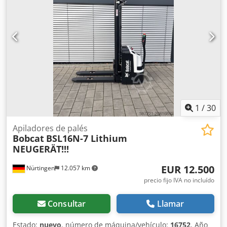
1
/
30
Apiladores de palés
Bobcat
BSL16N-7 Lithium
NEUGERÄT!!!
EUR 12.500
Nürtingen
12.057 km
precio fijo IVA no incluído
Consultar
Llamar
Estado:
nuevo
, número de máquina/vehículo:
16752
, Año