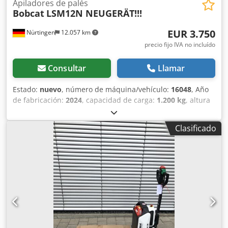
Apiladores de palés
Bobcat
LSM12N NEUGERÄT!!!
EUR 3.750
Nürtingen
12.057 km
precio fijo IVA no incluído
Consultar
Llamar
Estado:
nuevo
, número de máquina/vehículo:
16048
, Año
de fabricación:
2024
, capacidad de carga:
1.200 kg
, altura
de elevación:
3.200 mm
, centro de carga:
600 mm
, tipo de
combustible:
eléctrico
, tipo de mástil:
Simplex
, altura de
Clasificado
construcción:
2.080 mm
, voltaje de la batería:
24 V
,
longitud de la horquilla:
1.150 mm
, peso total:
576 kg
,
5076939 Dksdpfxoykc Rre Amlsr Número de serie: OBWNL-
002740 Especificaciones de la batería: 24 V, 60 Ah