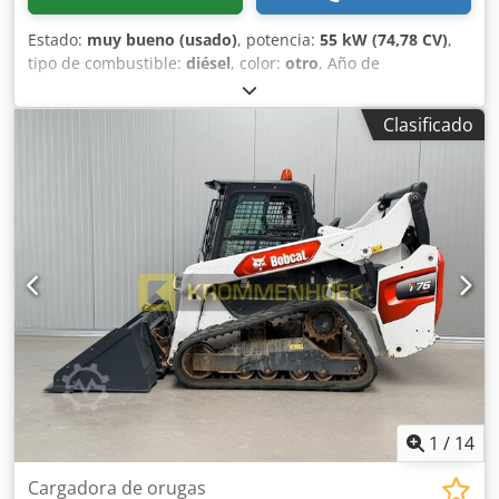
Estado:
muy bueno (usado)
, potencia:
55 kW (74,78 CV)
,
tipo de combustible:
diésel
, color:
otro
, Año de
fabricación:
2024
, horas de funcionamiento:
916 h
,
Equipamiento:
aire acondicionado
, Información técnica
Clasificado
Número de cilindros: 4 Cilindrada del motor: 2.400 cc Tipo
de chasis: rígido Dirección: rígida Marca del motor: Bobcat
Peso en vacío: 4.898 kg Dimensiones (L x A x H): 390 x 186 x
206 cm Funcional Sistema de cambio rápido: Sí
Certificación CE: sí Djdpfx Amexn S N Rolskr Estado Estado
técnico: muy bueno Estado visual: muy bueno = Otras
opciones y equipamiento = - Faro(s) de trabajo -
Suspensión del brazo - Orugas de goma - Gran caudal -
Acoplamiento rápido hidráulico - Luz de señalización - Dos
velocidades = Observaciones = Tren motriz Nivel (Tier):
Stage V / Tier IV final General País de fabricación: EE. UU.
Estado Tipo CE: CE Acoplamiento rápido hidráulico, 2
velocidades, pantalla grande, cámara de marcha atrás,
aire acondicionado, asiento neumático.
1
/
14
Cargadora de orugas