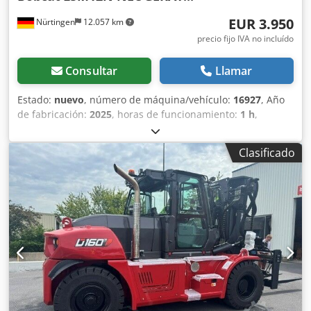
EUR 3.950
Nürtingen
12.057 km
precio fijo IVA no incluído
Consultar
Llamar
Estado:
nuevo
, número de máquina/vehículo:
16927
, Año
de fabricación:
2025
, horas de funcionamiento:
1 h
,
capacidad de carga:
1.200 kg
, altura de elevación:
3.620
mm
, centro de carga:
600 mm
, tipo de combustible:
Clasificado
eléctrico
, tipo de mástil:
Simplex
, altura de construcción:
2.280 mm
, voltaje de la batería:
24 V
, longitud de la
horquilla:
1.150 mm
, peso total:
576 kg
, 5108763 Número
de serie: OBWNL-003130 Dsdpfxsyv S Rmo Amlskr
Especificaciones de la batería: 24 V, 60 Ah.