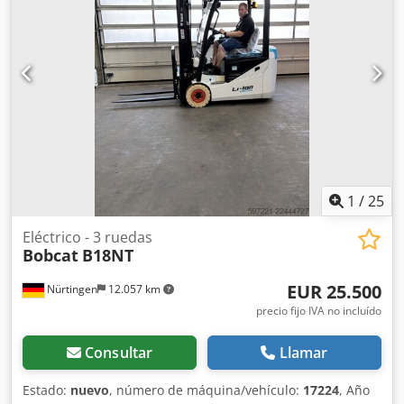
12.00-20 100%
, peso total:
19.300 kg
, Equipamiento:
cabina
, 5218640 Dsdpfx Amszp T Auelokr Número de serie:
FDC0H-5107-00494
1
/
25
Eléctrico - 3 ruedas
Bobcat
B18NT
EUR 25.500
Nürtingen
12.057 km
precio fijo IVA no incluído
Consultar
Llamar
Estado:
nuevo
, número de máquina/vehículo:
17224
, Año