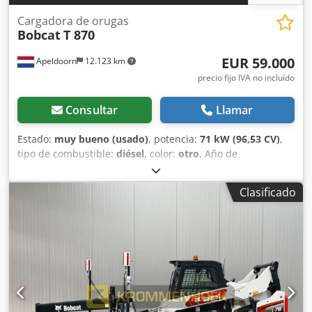
Cargadora de orugas
Bobcat
T 870
EUR 59.000
Apeldoorn
12.123 km
precio fijo IVA no incluído
Consultar
Llamar
Estado:
muy bueno (usado)
, potencia:
71 kW (96,53 CV)
,
tipo de combustible:
diésel
, color:
otro
, Año de
fabricación:
2021
, horas de funcionamiento:
3.534 h
,
Equipamiento:
aire acondicionado
, Año de fabricación:
Clasificado
2021 Peso en vacío: 5.863 kg Dimensiones (L x A x H): 390 x
215 x 212 cm Dirección: rígida Tipo de motor: Bobcat D34
Sistema de cambio rápido: sí Certificación CE: sí Estado
técnico: muy bueno Estado óptico: muy bueno = Otras
opciones y equipamiento = - 3er circuito hidráulico - Faros
de trabajo - Orugas de goma - Alto caudal - Acoplador
rápido hidráulico - Radio = Observaciones = Dsdpfx Asyc
Nxtsmlekr Tren motriz Normativa / Nivel: Stage IV / Tier IV