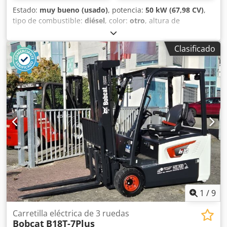
Estado:
muy bueno (usado)
, potencia:
50 kW (67,98 CV)
,
tipo de combustible:
diésel
, color:
otro
, altura de
elevación:
3.020 mm
, Año de fabricación:
2021
, horas de
funcionamiento:
2.227 h
, Año de fabricación: 2021 Peso en
Clasificado
vacío: 3.664 kg Dimensiones (L x An x Al): 337 x 173 x 198
cm Dirección: Bock Marca del motor: Bobcat Marcado CE: sí
Estado técnico: muy bueno Dksdey D D Rzspfx Amlor
Estado visual: muy bueno = Otras opciones y accesorios = -
3er circuito hidráulico - Ventilador = Observaciones = Tren
de transmisión Norma / Fase: Stage IV / Tier IV final Estado
Tipo CE: CE Cabina cerrada con calefacción, control por
joystick SJC, orugas de goma nuevas, display deluxe
1
/
9
Carretilla eléctrica de 3 ruedas
Bobcat
B18T-7Plus