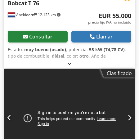
Bobcat
T 76
EUR 55.000
Apeldoorn
12.123 km
precio fijo IVA no incluído
Consultar
Llamar
Estado:
muy bueno (usado)
, potencia:
55 kW (74,78 CV)
,
tipo de combustible:
diésel
, color:
otro
, Año de
fabricación:
2023
, horas de funcionamiento:
1.585 h
,
Equipamiento:
aire acondicionado
, Peso en vacío: 4.898 kg
Clasificado
Dimensiones (L x An x Al): 395 x 220 x 208 cm Dirección:
rígida Marca del motor: Bobcat Marcado CE: sí Estado
técnico: muy bueno Estado visual: muy bueno = Otras
opciones y equipamiento = Dodpfxey D D Sls Amlskr - 3er
circuito hidráulico - Alto caudal - Último compensador =
Observaciones = Transmisión Fase (Tier): Stage V / Tier IV
final 2 velocidades de traslación, control de marcha, aire
acondicionado, cámara de marcha atrás, asiento
neumático, control por joystick.