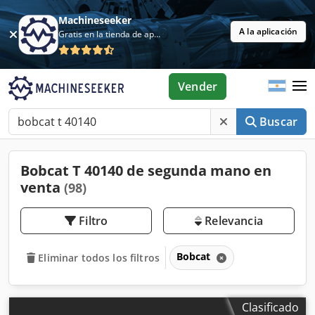
Machineseeker
A la aplicación
Gratis en la tienda de aplicaciones
Vender
Buscar
Bobcat T 40140 de segunda mano en
venta
(98)
Filtro
Relevancia
Bobcat
Eliminar todos los filtros
Clasificado