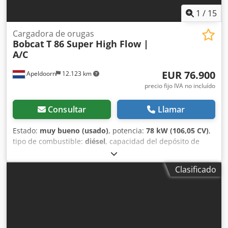
1
/
15
Cargadora de orugas
Bobcat
T 86 Super High Flow |
A/C
EUR 76.900
Apeldoorn
12.123 km
precio fijo IVA no incluído
Consultar
Llamar
Estado:
muy bueno (usado)
, potencia:
78 kW (106,05 CV)
,
tipo de combustible:
diésel
, capacidad del depósito de
combustible:
120 l
, color:
otro
, altura de elevación:
3.350
mm
, Año de fabricación:
2023
, horas de funcionamiento:
Clasificado
1.168 h
, Equipamiento:
aire acondicionado
, Número de
cilindros: 4 Peso bruto permitido: 5.643 kg Dimensiones (L
x A x H): 390 x 203 x 211 cm Tipo de motor: Bobcat DM03VA
Anchura de trabajo: 203 cm Sistema de cambio rápido: Sí
Marcado CE: sí Estado técnico: muy bueno Estado visual:
muy bueno = Opciones y accesorios adicionales = - 3er