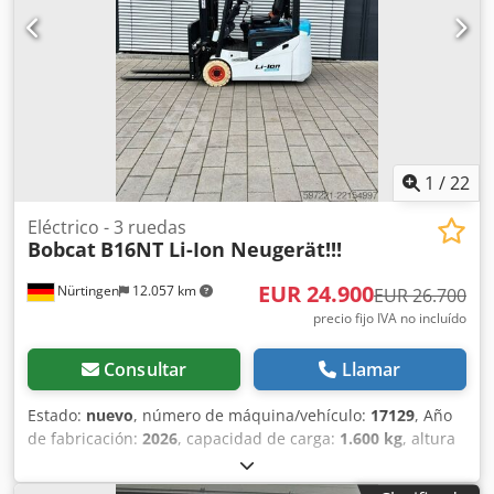
V, 277 Ah
1
/
22
Eléctrico - 3 ruedas
Bobcat
B16NT Li-Ion Neugerät!!!
EUR 24.900
Nürtingen
12.057 km
EUR 26.700
precio fijo IVA no incluído
Consultar
Llamar
Estado:
nuevo
, número de máquina/vehículo:
17129
, Año
de fabricación:
2026
, capacidad de carga:
1.600 kg
, altura
de elevación:
4.800 mm
, ascensor libre:
1.484 mm
, centro
de carga:
500 mm
, tipo de combustible:
eléctrico
, tipo de