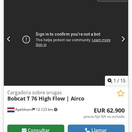
1
/
15
Cargadora sobre orugas
Bobcat
T 76 High Flow | Airco
EUR 62.900
Apeldoorn
12.123 km
precio fijo IVA no incluído
Consultar
Llamar