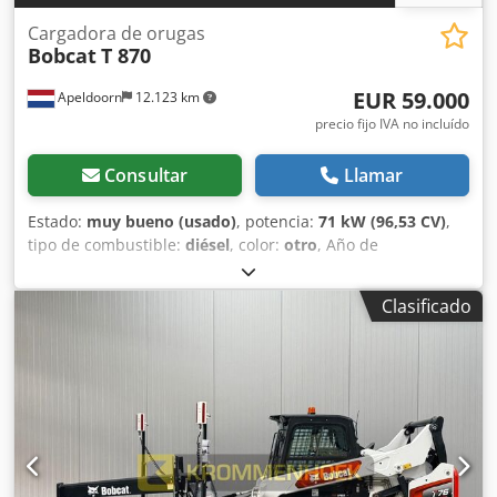
Cargadora de orugas
Bobcat
T 870
EUR 59.000
Apeldoorn
12.123 km
precio fijo IVA no incluído
Consultar
Llamar
Estado:
muy bueno (usado)
, potencia:
71 kW (96,53 CV)
,
tipo de combustible:
diésel
, color:
otro
, Año de
fabricación:
2021
, horas de funcionamiento:
3.534 h
,
Equipamiento:
aire acondicionado
, Año de fabricación:
Clasificado
2021 Peso en vacío: 5.863 kg Dimensiones (L x A x H): 390 x
215 x 212 cm Dirección: rígida Tipo de motor: Bobcat D34
Sistema de cambio rápido: sí Certificación CE: sí Crjdpfxjyc
Nxts Alyef Estado técnico: muy bueno Estado óptico: muy
bueno = Otras opciones y equipamiento = - 3er circuito
hidráulico - Faros de trabajo - Orugas de goma - Alto
caudal - Acoplador rápido hidráulico - Radio =
Observaciones = Tren motriz Normativa / Nivel: Stage IV /