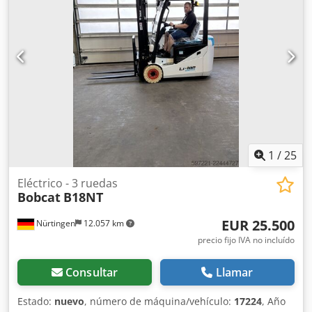
12.00-20 100%
, peso total:
19.300 kg
, Equipamiento:
cabina
, 5218640 Cedpszp T Ausfx Alyorf Número de serie:
FDC0H-5107-00494
1
/
25
Eléctrico - 3 ruedas
Bobcat
B18NT
EUR 25.500
Nürtingen
12.057 km
precio fijo IVA no incluído
Consultar
Llamar
Estado:
nuevo
, número de máquina/vehículo:
17224
, Año