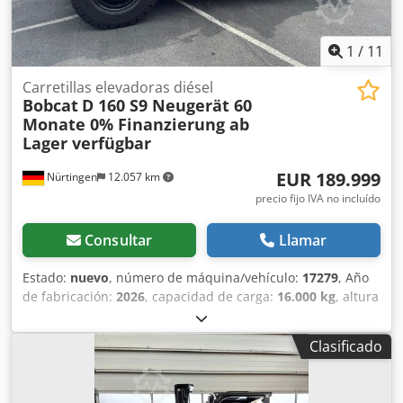
1
/
11
Carretillas elevadoras diésel
Bobcat
D 160 S9 Neugerät 60
Monate 0% Finanzierung ab
Lager verfügbar
EUR 189.999
Nürtingen
12.057 km
precio fijo IVA no incluído
Consultar
Llamar
Estado:
nuevo
, número de máquina/vehículo:
17279
, Año
de fabricación:
2026
, capacidad de carga:
16.000 kg
, altura
de elevación:
4.000 mm
, ascensor libre:
1.480 mm
, centro
de carga:
600 mm
, tipo de combustible:
diésel
, tipo de
Clasificado
mástil:
triple
, altura de construcción:
3.030 mm
, longitud
de la horquilla:
2.400 mm
, tamaño del neumático
delantero:
12.00-20 100%
, tamaño del neumático trasero: