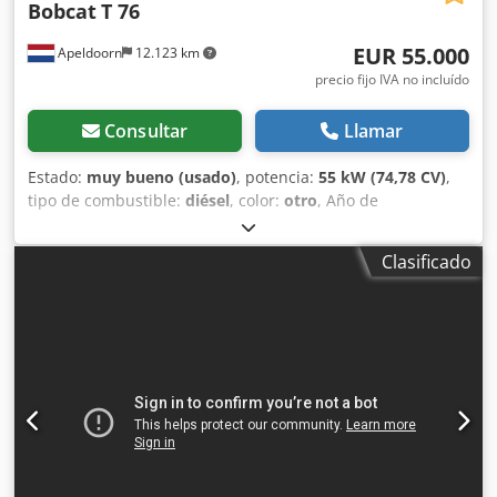
Bobcat
T 76
EUR 55.000
Apeldoorn
12.123 km
precio fijo IVA no incluído
Consultar
Llamar
Estado:
muy bueno (usado)
, potencia:
55 kW (74,78 CV)
,
tipo de combustible:
diésel
, color:
otro
, Año de
fabricación:
2023
, horas de funcionamiento:
1.585 h
,
Equipamiento:
aire acondicionado
, Peso en vacío: 4.898 kg
Clasificado
Dimensiones (L x An x Al): 395 x 220 x 208 cm Dirección:
rígida Marca del motor: Bobcat Marcado CE: sí Cedpfxey D
D Sle Alyjrf Estado técnico: muy bueno Estado visual: muy
bueno = Otras opciones y equipamiento = - 3er circuito
hidráulico - Alto caudal - Último compensador =
Observaciones = Transmisión Fase (Tier): Stage V / Tier IV
final 2 velocidades de traslación, control de marcha, aire
acondicionado, cámara de marcha atrás, asiento
neumático, control por joystick.