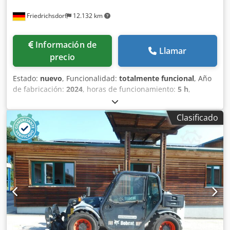
Friedrichsdorf
12.132 km
Información de
Llamar
precio
Estado:
nuevo
, Funcionalidad:
totalmente funcional
, Año
de fabricación:
2024
, horas de funcionamiento:
5 h
,
capacidad de carga:
1.800 kg
, altura de elevación:
4.750
mm
, ascensor libre:
1.540 mm
, tipo de combustible:
Clasificado
eléctrico
, tipo de mástil:
triple
, altura de construcción:
2.130 mm
, potencia:
6 kW (8,16 CV)
, anchura del
portahorquillas:
902 mm
, longitud de la horquilla:
1.200
mm
, peso en vacío:
3.250 kg
, longitud total:
1.991 mm
,
tipo de accionamiento:
Elektro
, ancho de construcción:
1.090 mm
, Carretilla elevadora eléctrica de 3 ruedas
Centro de gravedad de la carga: 500 Anchura de la
horquilla: 100 mm Grosor de la horquilla: 35 mm Clase
ISO: ISO clase 2 = 1.000 - 2.500 kg Tipo de mástil: Triplex
Clase de velocidad: 15 Estado: Máquina nueva Estado
técnico: Nuevo Tipo de neumáticos delanteros: