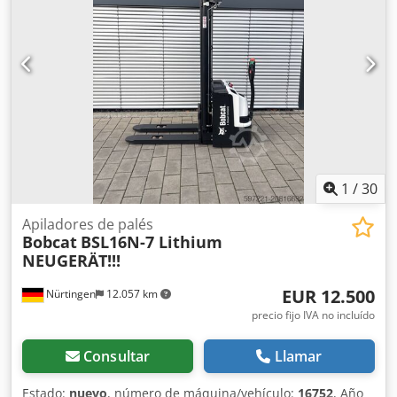
1
/
30
Apiladores de palés
Bobcat
BSL16N-7 Lithium
NEUGERÄT!!!
EUR 12.500
Nürtingen
12.057 km
precio fijo IVA no incluído
Consultar
Llamar
Estado:
nuevo
, número de máquina/vehículo:
16752
, Año