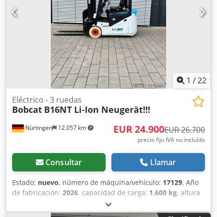
277 Ah
1
/
22
Eléctrico - 3 ruedas
Bobcat
B16NT Li-Ion Neugerät!!!
EUR 24.900
Nürtingen
12.057 km
EUR 26.700
precio fijo IVA no incluído
Consultar
Llamar
Estado:
nuevo
, número de máquina/vehículo:
17129
, Año
de fabricación:
2026
, capacidad de carga:
1.600 kg
, altura
de elevación:
4.800 mm
, ascensor libre:
1.484 mm
, centro
de carga:
500 mm
, tipo de combustible:
eléctrico
, tipo de