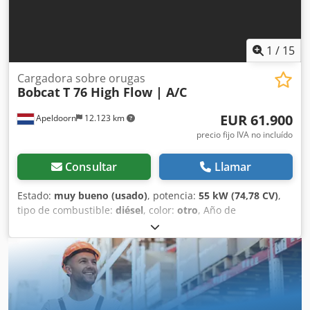
1
/
15
Cargadora sobre orugas
Bobcat
T 76 High Flow | A/C
EUR 61.900
Apeldoorn
12.123 km
precio fijo IVA no incluído
Consultar
Llamar
Estado:
muy bueno (usado)
, potencia:
55 kW (74,78 CV)
,
tipo de combustible:
diésel
, color:
otro
, Año de
fabricación:
2024
, horas de funcionamiento:
1.231 h
,
Equipamiento:
aire acondicionado
, Información técnica
Número de cilindros: 4 Cilindrada del motor: 2.400 cc
Dirección: Bock Crjdpfx Aow U Itaolyjf Marca del motor:
Bobcat Peso en vacío: 4.898 kg Dimensiones (L x An x Al):
390 x 186 x 206 cm Funcionalidad Sistema de cambio