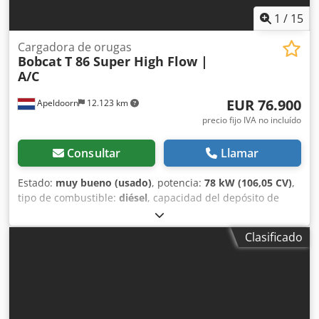
1
/
15
Cargadora de orugas
Bobcat
T 86 Super High Flow |
A/C
EUR 76.900
Apeldoorn
12.123 km
precio fijo IVA no incluído
Consultar
Llamar
Estado:
muy bueno (usado)
, potencia:
78 kW (106,05 CV)
,
tipo de combustible:
diésel
, capacidad del depósito de
combustible:
120 l
, color:
otro
, altura de elevación:
3.350
mm
, Año de fabricación:
2023
, horas de funcionamiento:
Clasificado
1.168 h
, Equipamiento:
aire acondicionado
, Número de
cilindros: 4 Peso bruto permitido: 5.643 kg Dimensiones (L
x A x H): 390 x 203 x 211 cm Tipo de motor: Bobcat DM03VA
Anchura de trabajo: 203 cm Sistema de cambio rápido: Sí
Marcado CE: sí Estado técnico: muy bueno Estado visual:
muy bueno = Opciones y accesorios adicionales = - 3er