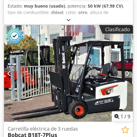
Estado:
muy bueno (usado)
, potencia:
50 kW (67,98 CV)
,
tipo de combustible:
diésel
, color:
otro
, altura de
elevación:
3.020 mm
, Año de fabricación:
2021
, horas de
funcionamiento:
2.227 h
, Año de fabricación: 2021 Peso en
Clasificado
vacío: 3.664 kg Dimensiones (L x An x Al): 337 x 173 x 198
cm Dirección: Bock Marca del motor: Bobcat Marcado CE: sí
Estado técnico: muy bueno Crodpfxjy D D Rzj Alysf Estado
visual: muy bueno = Otras opciones y accesorios = - 3er
circuito hidráulico - Ventilador = Observaciones = Tren de
transmisión Norma / Fase: Stage IV / Tier IV final Estado
Tipo CE: CE Cabina cerrada con calefacción, control por
joystick SJC, orugas de goma nuevas, display deluxe
1
/
9
Carretilla eléctrica de 3 ruedas
Bobcat
B18T-7Plus