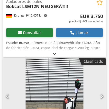
Apiladores de palés
Bobcat
LSM12N NEUGERÄT!!!
EUR 3.750
Nürtingen
12.057 km
precio fijo IVA no incluído
Consultar
Llamar
Estado:
nuevo
, número de máquina/vehículo:
16048
, Año
de fabricación:
2024
, capacidad de carga:
1.200 kg
, altura
de elevación:
3.200 mm
, centro de carga:
600 mm
, tipo de
combustible:
eléctrico
, tipo de mástil:
Simplex
, altura de
Clasificado
construcción:
2.080 mm
, voltaje de la batería:
24 V
,
longitud de la horquilla:
1.150 mm
, peso total:
576 kg
,
5076939 Número de serie: OBWNL-002740 Especificaciones
de la batería: 24 V, 60 Ah Crjdpfsykc Rrex Alyef