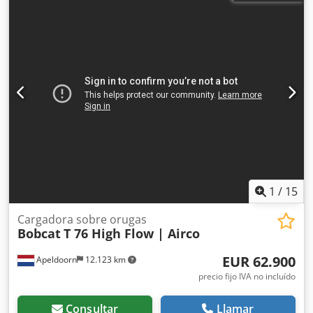
1
/
15
Cargadora sobre orugas
Bobcat
T 76 High Flow | Airco
EUR 62.900
Apeldoorn
12.123 km
precio fijo IVA no incluído
Consultar
Llamar