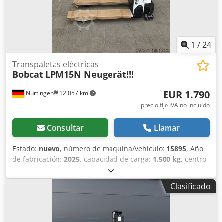
1
/
24
Transpaletas eléctricas
Bobcat
LPM15N Neugerät!!!
EUR 1.790
Nürtingen
12.057 km
precio fijo IVA no incluído
Consultar
Llamar
Estado:
nuevo
, número de máquina/vehículo:
15895
, Año
de fabricación:
2025
, capacidad de carga:
1.500 kg
, centro
de carga:
600 mm
, tipo de combustible:
eléctrico
, tipo de
mástil:
otro
, altura de construcción:
700 mm
, longitud de
Clasificado
la horquilla:
1.150 mm
, tamaño del neumático delantero:
,
tamaño del neumático trasero:
, peso total:
150 kg
, tipo de
motor: Eléctrico, fabricante: Bobcat Crodpsw R A Dlefx
Alyef