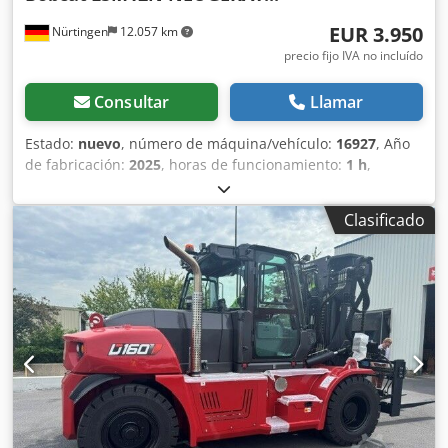
EUR 3.950
Nürtingen
12.057 km
precio fijo IVA no incluído
Consultar
Llamar
Estado:
nuevo
, número de máquina/vehículo:
16927
, Año
de fabricación:
2025
, horas de funcionamiento:
1 h
,
capacidad de carga:
1.200 kg
, altura de elevación:
3.620
mm
, centro de carga:
600 mm
, tipo de combustible:
Clasificado
eléctrico
, tipo de mástil:
Simplex
, altura de construcción:
2.280 mm
, voltaje de la batería:
24 V
, longitud de la
horquilla:
1.150 mm
, peso total:
576 kg
, 5108763 Número
de serie: OBWNL-003130 Crjdpfsyv S Rmjx Alyof
Especificaciones de la batería: 24 V, 60 Ah.