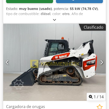
Estado:
muy bueno (usado)
, potencia:
55 kW (74,78 CV)
,
tipo de combustible:
diésel
, color:
otro
, Año de
fabricación:
2024
, horas de funcionamiento:
916 h
,
Equipamiento:
aire acondicionado
, Información técnica
Clasificado
Número de cilindros: 4 Cilindrada del motor: 2.400 cc Tipo
de chasis: rígido Dirección: rígida Marca del motor: Bobcat
Peso en vacío: 4.898 kg Dimensiones (L x A x H): 390 x 186 x
206 cm Funcional Sistema de cambio rápido: Sí
Certificación CE: sí Estado Estado técnico: muy bueno
Estado visual: muy bueno = Otras opciones y equipamiento
= - Faro(s) de trabajo - Suspensión del brazo - Orugas de
goma Credoxn S N Rjpfx Alyof - Gran caudal -
Acoplamiento rápido hidráulico - Luz de señalización - Dos
velocidades = Observaciones = Tren motriz Nivel (Tier):
Stage V / Tier IV final General País de fabricación: EE. UU.
Estado Tipo CE: CE Acoplamiento rápido hidráulico, 2
velocidades, pantalla grande, cámara de marcha atrás,
aire acondicionado, asiento neumático.
1
/
14
Cargadora de orugas