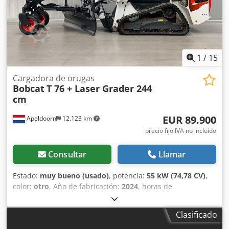
Tier IV final General País de fabricación: EE.UU. Estado Tipo
CE: CE Hidráulica auxiliar de alto caudal, 2 velocidades de
traslación, suspensión del tren de rodaje, focos de trabajo
adicionales, acoplador rápido hidráulico, radio, asiento
neumático, pintura original.
1
/
15
Cargadora de orugas
Bobcat
T 76 + Laser Grader 244
cm
EUR 89.900
Apeldoorn
12.123 km
precio fijo IVA no incluído
Consultar
Llamar
Estado:
muy bueno (usado)
, potencia:
55 kW (74,78 CV)
,
color:
otro
, Año de fabricación:
2024
, horas de
funcionamiento:
1.192 h
, Equipamiento:
aire
acondicionado
, Año de fabricación: 2024 Peso en vacío:
Clasificado
4.898 kg Tipo de chasis: rígido Dirección: fija Marca del