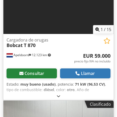
- Guardabarros - Horquillas para palets - Cambio rápido -
Luz de señalización - Patas de apoyo Chedpey U Ntvsfx
Amroa = Observaciones = Tren motriz Norma de
emisiones: Stage V / Tier IV final General País de
fabricación: Francia
1
/
15
Cargadora de orugas
Bobcat
T 870
EUR 59.000
Apeldoorn
12.123 km
precio fijo IVA no incluído
Consultar
Llamar
Estado:
muy bueno (usado)
, potencia:
71 kW (96,53 CV)
,
tipo de combustible:
diésel
, color:
otro
, Año de
fabricación:
2021
, horas de funcionamiento:
3.534 h
,
Equipamiento:
aire acondicionado
, Año de fabricación:
Clasificado
2021 Peso en vacío: 5.863 kg Dimensiones (L x A x H): 390 x
215 x 212 cm Dirección: rígida Tipo de motor: Bobcat D34