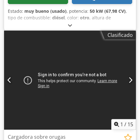
Estado:
muy bueno (usado)
, potencia:
50 kW (67,98 CV)
,
tipo de combustible:
diésel
, color:
otro
, altura de
elevación:
3.020 mm
, Año de fabricación:
2021
, horas de
funcionamiento:
2.227 h
, Año de fabricación: 2021 Peso en
Clasificado
vacío: 3.664 kg Dimensiones (L x An x Al): 337 x 173 x 198
cm Dirección: Bock Marca del motor: Bobcat Marcado CE: sí
Estado técnico: muy bueno Estado visual: muy bueno =
Otras opciones y accesorios = - 3er circuito hidráulico -
Ventilador = Observaciones = Codoy D D Rzopfx Amrjha
Tren de transmisión Norma / Fase: Stage IV / Tier IV final
Estado Tipo CE: CE Cabina cerrada con calefacción, control
por joystick SJC, orugas de goma nuevas, display deluxe
1
/
15
Cargadora sobre orugas