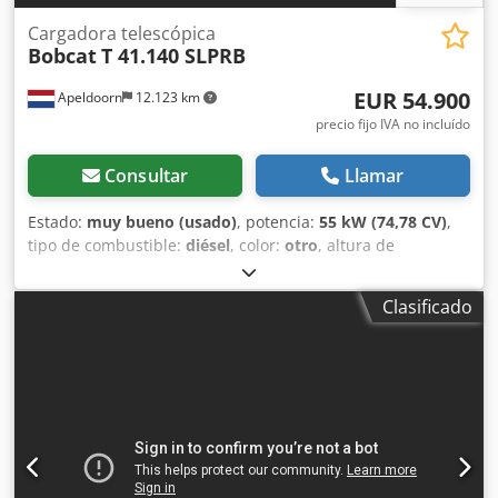
Cargadora telescópica
Bobcat
T 41.140 SLPRB
EUR 54.900
Apeldoorn
12.123 km
precio fijo IVA no incluído
Consultar
Llamar
Estado:
muy bueno (usado)
, potencia:
55 kW (74,78 CV)
,
tipo de combustible:
diésel
, color:
otro
, altura de
elevación:
13.700 mm
, tipo de mástil:
triple
, Año de
fabricación:
2022
, horas de funcionamiento:
1.210 h
,
Clasificado
Información general Año de fabricación: 2022 Información
técnica Número de cilindros: 4 Tipo de motor: Bobcat D34
Peso en vacío: 10.180 kg Dimensiones (L x A x H): 611 x 242
x 252 cm Funcionalidad Capacidad de elevación: 4.100 kg
Alcance máximo: 940 cm Sistema de cambio rápido: Sí
Marcado CE: sí Estado Estado técnico: muy bueno Estado
estético: muy bueno = Otras opciones y equipamiento = -
3er circuito hidráulico - Lámpara(s) de trabajo - Ventilador