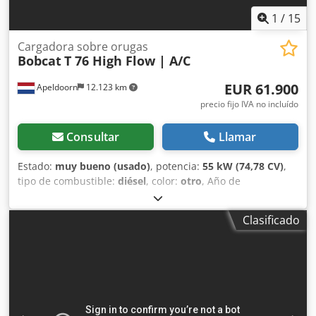
1
/
15
Cargadora sobre orugas
Bobcat
T 76 High Flow | A/C
EUR 61.900
Apeldoorn
12.123 km
precio fijo IVA no incluído
Consultar
Llamar
Estado:
muy bueno (usado)
, potencia:
55 kW (74,78 CV)
,
tipo de combustible:
diésel
, color:
otro
, Año de
fabricación:
2024
, horas de funcionamiento:
1.231 h
,
Equipamiento:
aire acondicionado
, Información técnica
Clasificado
Número de cilindros: 4 Cilindrada del motor: 2.400 cc
Dirección: Bock Marca del motor: Bobcat Peso en vacío:
4.898 kg Dimensiones (L x An x Al): 390 x 186 x 206 cm
Funcionalidad Chodpow U Itaefx Amrea Sistema de cambio
rápido: Sí Marcado CE: sí Estado Estado técnico: muy
bueno Estado estético: muy bueno = Otras opciones y
accesorios = - 3er circuito hidráulico - Faro(s) de trabajo -