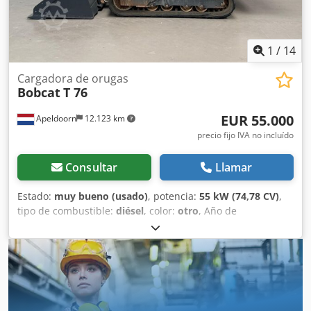
Stage V / Tier IV final General País de fabricación: EE. UU.
Estado Tipo CE: CE Acoplamiento rápido hidráulico, 2
velocidades, pantalla grande, cámara de marcha atrás,
aire acondicionado, asiento neumático.
1
/
14
Cargadora de orugas
Bobcat
T 76
EUR 55.000
Apeldoorn
12.123 km
precio fijo IVA no incluído
Consultar
Llamar
Estado:
muy bueno (usado)
, potencia:
55 kW (74,78 CV)
,
tipo de combustible:
diésel
, color:
otro
, Año de
fabricación:
2023
, horas de funcionamiento:
1.585 h
,
Equipamiento:
aire acondicionado
, Peso en vacío: 4.898 kg
Dimensiones (L x An x Al): 395 x 220 x 208 cm Dirección:
rígida Marca del motor: Bobcat Marcado CE: sí Estado
técnico: muy bueno Estado visual: muy bueno = Otras
opciones y equipamiento = - 3er circuito hidráulico - Alto