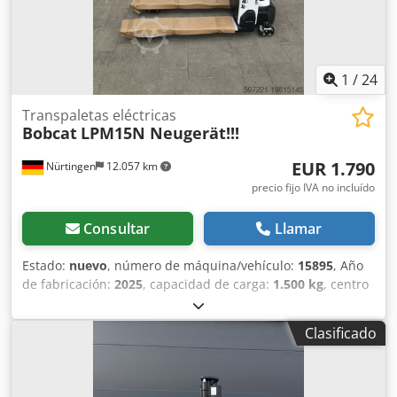
1
/
24
Transpaletas eléctricas
Bobcat
LPM15N Neugerät!!!
EUR 1.790
Nürtingen
12.057 km
precio fijo IVA no incluído
Consultar
Llamar
Estado:
nuevo
, número de máquina/vehículo:
15895
, Año
de fabricación:
2025
, capacidad de carga:
1.500 kg
, centro
de carga:
600 mm
, tipo de combustible:
eléctrico
, tipo de
mástil:
otro
, altura de construcción:
700 mm
, longitud de
Clasificado
la horquilla:
1.150 mm
, tamaño del neumático delantero:
,
tamaño del neumático trasero:
, peso total:
150 kg
, tipo de
motor: Eléctrico, fabricante: Bobcat Chedpfx Aow R A
Dljmrea