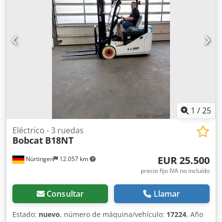
12.00-20 100%
, peso total:
19.300 kg
, Equipamiento:
cabina
, 5218640 Chodozp T Auopfx Amrea Número de
serie: FDC0H-5107-00494
1
/
25
Eléctrico - 3 ruedas
Bobcat
B18NT
EUR 25.500
Nürtingen
12.057 km
precio fijo IVA no incluído
Consultar
Llamar
Estado:
nuevo
, número de máquina/vehículo:
17224
, Año