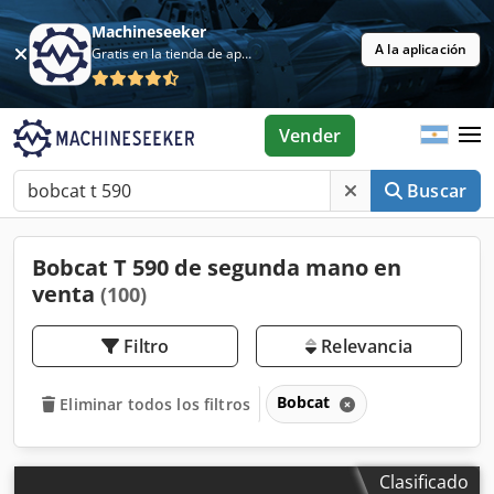
Machineseeker
A la aplicación
Gratis en la tienda de aplicaciones
Vender
Buscar
Bobcat T 590 de segunda mano en
venta
(100)
Filtro
Relevancia
Bobcat
Eliminar todos los filtros
Clasificado