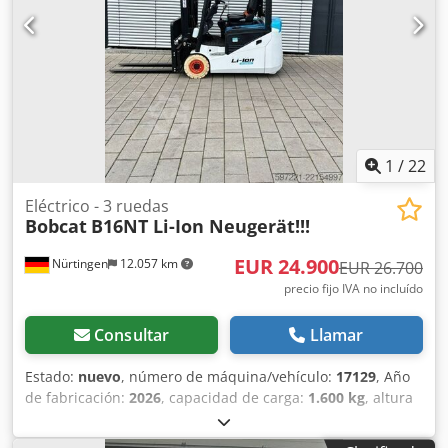
51,2 V, 277 Ah
1
/
22
Eléctrico - 3 ruedas
Bobcat
B16NT Li-Ion Neugerät!!!
EUR 24.900
Nürtingen
12.057 km
EUR 26.700
precio fijo IVA no incluído
Consultar
Llamar
Estado:
nuevo
, número de máquina/vehículo:
17129
, Año
de fabricación:
2026
, capacidad de carga:
1.600 kg
, altura
de elevación:
4.800 mm
, ascensor libre:
1.484 mm
, centro
de carga:
500 mm
, tipo de combustible:
eléctrico
, tipo de