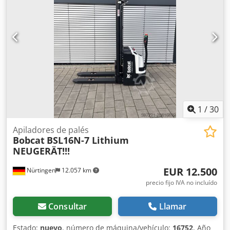
1
/
30
Apiladores de palés
Bobcat
BSL16N-7 Lithium
NEUGERÄT!!!
EUR 12.500
Nürtingen
12.057 km
precio fijo IVA no incluído
Consultar
Llamar
Estado:
nuevo
, número de máquina/vehículo:
16752
, Año