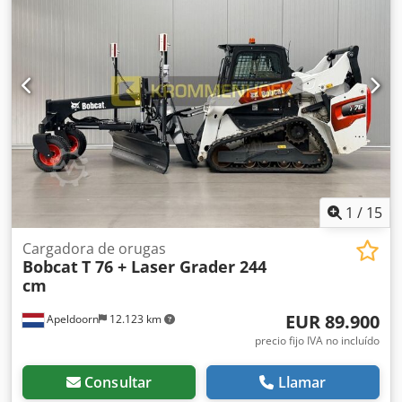
Sistema de cambio rápido: sí Certificación CE: sí Estado
técnico: muy bueno Chedpoyc Nxtjfx Amrea Estado óptico:
muy bueno = Otras opciones y equipamiento = - 3er
circuito hidráulico - Faros de trabajo - Orugas de goma -
Alto caudal - Acoplador rápido hidráulico - Radio =
Observaciones = Tren motriz Normativa / Nivel: Stage IV /
Tier IV final General País de fabricación: EE.UU. Estado Tipo
CE: CE Hidráulica auxiliar de alto caudal, 2 velocidades de
traslación, suspensión del tren de rodaje, focos de trabajo
adicionales, acoplador rápido hidráulico, radio, asiento
neumático, pintura original.
1
/
15
Cargadora de orugas
Bobcat
T 76 + Laser Grader 244
cm
EUR 89.900
Apeldoorn
12.123 km
precio fijo IVA no incluído
Consultar
Llamar