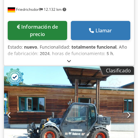
Friedrichsdorf
12.132 km
Información de
Llamar
precio
Estado:
nuevo
, Funcionalidad:
totalmente funcional
, Año
de fabricación:
2024
, horas de funcionamiento:
5 h
,
capacidad de carga:
1.800 kg
, altura de elevación:
4.750
mm
, ascensor libre:
1.540 mm
, tipo de combustible:
Clasificado
eléctrico
, tipo de mástil:
triple
, altura de construcción:
2.130 mm
, potencia:
6 kW (8,16 CV)
, anchura del
portahorquillas:
902 mm
, longitud de la horquilla:
1.200
mm
, peso en vacío:
3.250 kg
, longitud total:
1.991 mm
,
tipo de accionamiento:
Elektro
, ancho de construcción:
1.090 mm
, Carretilla elevadora eléctrica de 3 ruedas
Centro de gravedad de la carga: 500 Anchura de la
horquilla: 100 mm Grosor de la horquilla: 35 mm Clase
ISO: ISO clase 2 = 1.000 - 2.500 kg Tipo de mástil: Triplex
Clase de velocidad: 15 Estado: Máquina nueva Estado
técnico: Nuevo Chodpfow N Tp Njx Amroa Tipo de