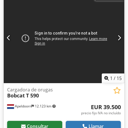
1
/
15
Cargadora de orugas
Bobcat
T 590
EUR 39.500
Apeldoorn
12.123 km
precio fijo IVA no incluído
Consultar
Llamar