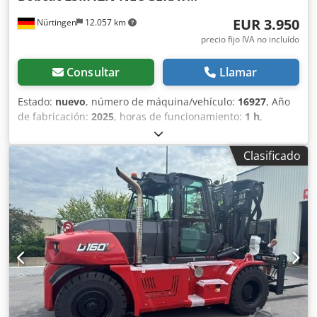
EUR 3.950
Nürtingen
12.057 km
precio fijo IVA no incluído
Consultar
Llamar
Estado:
nuevo
, número de máquina/vehículo:
16927
, Año
de fabricación:
2025
, horas de funcionamiento:
1 h
,
capacidad de carga:
1.200 kg
, altura de elevación:
3.620
mm
, centro de carga:
600 mm
, tipo de combustible:
Clasificado
eléctrico
, tipo de mástil:
Simplex
, altura de construcción:
2.280 mm
, voltaje de la batería:
24 V
, longitud de la
horquilla:
1.150 mm
, peso total:
576 kg
, 5108763 Número
de serie: OBWNL-003130 Especificaciones de la batería: 24
V, 60 Ah. Codpfx Amjyv S Rmsreha