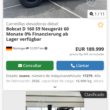
1
/
11
Carretillas elevadoras diésel
Bobcat
D 160 S9 Neugerät 60
Monate 0% Finanzierung ab
Lager verfügbar
EUR 189.999
Nürtingen
12.057 km
precio fijo IVA no incluído
Consultar
Llamar
Estado:
nuevo
, número de máquina/vehículo:
17279
, Año
de fabricación:
2026
, capacidad de carga:
16.000 kg
, altura
de elevación:
4.000 mm
, ascensor libre:
1.480 mm
, centro
de carga:
600 mm
, tipo de combustible:
diésel
, tipo de
Clasificado
mástil:
triple
, altura de construcción:
3.030 mm
, longitud
de la horquilla:
2.400 mm
, tamaño del neumático
delantero:
12.00-20 100%
, tamaño del neumático trasero: