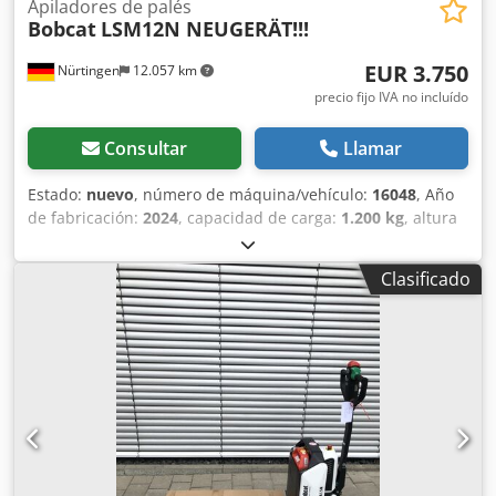
Apiladores de palés
Bobcat
LSM12N NEUGERÄT!!!
EUR 3.750
Nürtingen
12.057 km
precio fijo IVA no incluído
Consultar
Llamar
Estado:
nuevo
, número de máquina/vehículo:
16048
, Año
de fabricación:
2024
, capacidad de carga:
1.200 kg
, altura
de elevación:
3.200 mm
, centro de carga:
600 mm
, tipo de
combustible:
eléctrico
, tipo de mástil:
Simplex
, altura de
Clasificado
construcción:
2.080 mm
, voltaje de la batería:
24 V
,
longitud de la horquilla:
1.150 mm
, peso total:
576 kg
,
5076939 Número de serie: OBWNL-002740 Chsdpfxoykc Rrj
Amroa Especificaciones de la batería: 24 V, 60 Ah