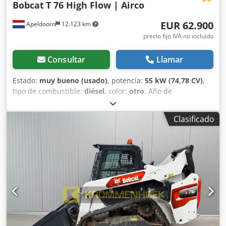
Bobcat
T 76 High Flow | Airco
EUR 62.900
Apeldoorn
12.123 km
precio fijo IVA no incluído
Consultar
Llamar
Estado:
muy bueno (usado)
, potencia:
55 kW (74,78 CV)
,
tipo de combustible:
diésel
, color:
otro
, Año de
fabricación:
2024
, horas de funcionamiento:
916 h
,
Equipamiento:
aire acondicionado
, Información técnica
Clasificado
Número de cilindros: 4 Cilindrada del motor: 2.400 cc Tipo
de chasis: rígido Dirección: rígida Marca del motor: Bobcat
Peso en vacío: 4.898 kg Dimensiones (L x A x H): 390 x 186 x
206 cm Funcional Sistema de cambio rápido: Sí
Certificación CE: sí Estado Estado técnico: muy bueno
Estado visual: muy bueno = Otras opciones y equipamiento
= - Faro(s) de trabajo - Suspensión del brazo - Orugas de
goma - Gran caudal - Acoplamiento rápido hidráulico
Cjdpfx Amoxn S N Rorjha - Luz de señalización - Dos
velocidades = Observaciones = Tren motriz Nivel (Tier):