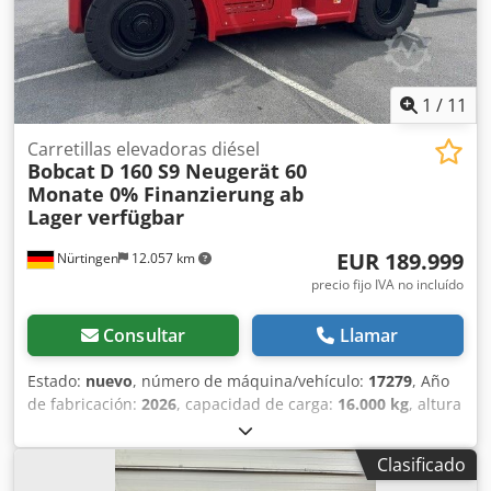
1
/
11
Carretillas elevadoras diésel
Bobcat
D 160 S9 Neugerät 60
Monate 0% Finanzierung ab
Lager verfügbar
EUR 189.999
Nürtingen
12.057 km
precio fijo IVA no incluído
Consultar
Llamar
Estado:
nuevo
, número de máquina/vehículo:
17279
, Año
de fabricación:
2026
, capacidad de carga:
16.000 kg
, altura
de elevación:
4.000 mm
, ascensor libre:
1.480 mm
, centro
de carga:
600 mm
, tipo de combustible:
diésel
, tipo de
Clasificado
mástil:
triple
, altura de construcción:
3.030 mm
, longitud