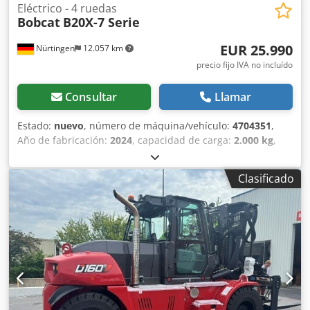
Eléctrico - 4 ruedas
Bobcat
B20X-7 Serie
EUR 25.990
Nürtingen
12.057 km
precio fijo IVA no incluído
Consultar
Llamar
Estado:
nuevo
, número de máquina/vehículo:
4704351
,
Año de fabricación:
2024
, capacidad de carga:
2.000 kg
,
altura de elevación:
4.730 mm
, ascensor libre:
1.000 mm
,
centro de carga:
500 mm
, tipo de combustible:
eléctrico
,
Clasificado
tipo de mástil:
triple
, altura de construcción:
2.230 mm
,
longitud de la horquilla:
1.200 mm
, tipo de motor:
Eléctrico, fabricante: Bobcat Chedpfx Akjxz Spwslja