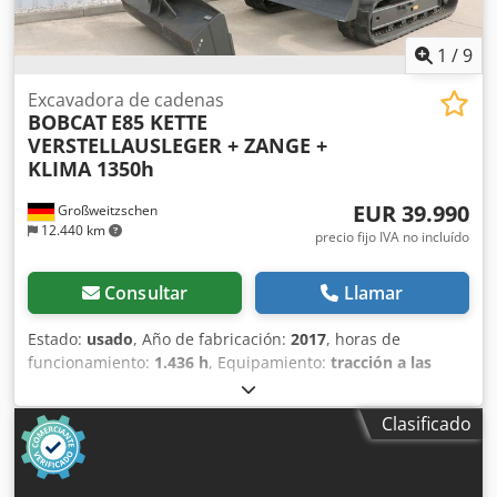
1
/
9
Excavadora de cadenas
BOBCAT
E85 KETTE
VERSTELLAUSLEGER + ZANGE +
KLIMA 1350h
EUR 39.990
Großweitzschen
12.440 km
precio fijo IVA no incluído
Consultar
Llamar
Estado:
usado
, Año de fabricación:
2017
, horas de
funcionamiento:
1.436 h
, Equipamiento:
tracción a las
cuatro ruedas
, Ofrecemos una máquina E85 poco común,
no procedente de una empresa de construcción pequeña,
Clasificado
con aire acondicionado. * BRAZO EXTENDIBLE con
PINZA/DEDO * Pala hidráulica para excavación, disponible
como opción, en stock con un precio adicional justo. *