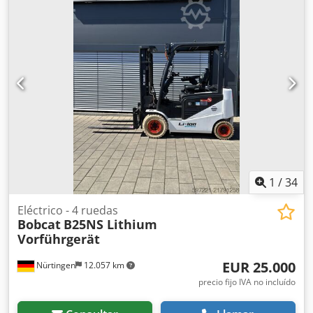
1
/
34
Eléctrico - 4 ruedas
Bobcat
B25NS Lithium
Vorführgerät
EUR 25.000
Nürtingen
12.057 km
precio fijo IVA no incluído