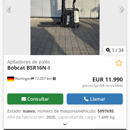
1
/
34
Apiladores de palés
Bobcat
BSR16N-I
EUR 11.990
Nürtingen
12.057 km
precio fijo IVA no incluído
Consultar
Llamar
Estado:
nuevo
, número de máquina/vehículo:
5097695
,
Año de fabricación:
2025
, capacidad de carga:
1.600 kg
,
altura de elevación:
4.620 mm
, ascensor libre:
1.400 mm
,
centro de carga:
600 mm
, tipo de combustible:
eléctrico
,