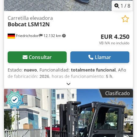
1
/
8
Carretilla elevadora
Bobcat
LSM12N
EUR 4.250
Friedrichsdorf
12.132 km
VB IVA no incluído
Consultar
Llamar
Estado:
nuevo
, Funcionalidad:
totalmente funcional
, Año
de fabricación:
2026
, horas de funcionamiento:
5 h
,
capacidad de carga:
1.200 kg
, altura de elevación:
3.200
mm
, tipo de combustible:
eléctrico
, tipo de mástil:
dúplex
,
Clasificado
altura de construcción:
2.150 mm
, longitud de la horquilla:
1.150 mm
, peso en vacío:
585 kg
, longitud total:
1.710 mm
,
tipo de accionamiento:
Elektro
, ancho de construcción:
800 mm
, Apilador Centro de carga: 600 mm Ancho de
horquillas: 180 mm Grosor de horquillas: 60 mm Tipo de
mástil: Dúplex Estado: Nuevo Estado técnico: Nuevo Tipo
de neumático delantero: Poliuretano Estado del neumático