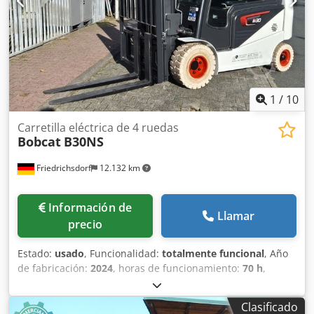
delantero: 80 - 100% Tipo de neumático trasero:
Poliuretano Estado del neumático trasero: 80 - 100%
Cjdpfsy Uz Sqex Akleha Batería Voltios: 24V Batería Ah:
60Ah Tipo de batería: Ion de litio Año de fabricación de la
batería: 2026 Estado de la batería: 80 - 100% Certificado
CE, Batería de ion de litio libre de mantenimiento 24 V
1
/
10
Carretilla eléctrica de 4 ruedas
Bobcat
B30NS
Friedrichsdorf
12.132 km
Información de
Llamar
precio
Estado:
usado
, Funcionalidad:
totalmente funcional
, Año
de fabricación:
2024
, horas de funcionamiento:
70 h
,
capacidad de carga:
3.000 kg
, altura de elevación:
4.710
mm
, ascensor libre:
1.475 mm
, tipo de combustible:
Clasificado
eléctrico
, tipo de mástil:
triple
, altura de construcción: