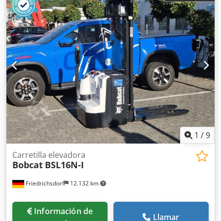
1
/
9
Carretilla elevadora
Bobcat
BSL16N-I
Friedrichsdorf
12.132 km
Información de
Llamar