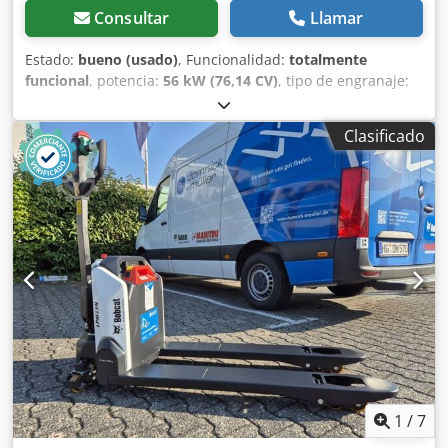
Consultar
Llamar
Estado:
bueno (usado)
, Funcionalidad:
totalmente
funcional
, potencia:
56 kW (76,14 CV)
, tipo de engranaje:
hidrostático
, tipo de combustible:
diésel
, potencia de
elevación:
2.200 kg/m
, Año de fabricación:
2008
, horas de
Clasificado
funcionamiento:
4.871 h
, Equipamiento:
cabina, horquillas
para palés
, Cargadora telescópica BOBCAT T2250 Año de
fabricación: 2008 Según contador: 4.871 horas Capacidad
de elevación: 2,2 toneladas Altura de elevación: 5 metros
Potencia: 56 kW Transmisión hidrostática de 2 velocidades
Altura total: solo 198 cm Ancho total: solo 190 cm - Incluye
horquilla - Acoplamiento rápido mecánico - Circuito
auxiliar hasta el soporte de la horquilla - Tracción a las
cuatro ruedas - 3 modos de dirección - Control mediante
joystick Csdpfx Aszr En Ioklsha - Cámara de visión trasera -
Cabina con calefacción - Sistema de iluminación con
intermitentes - Lista para su uso inmediato - Buenos
neumáticos - Incluye homologación para carretera (Países
Bajos) Precio de venta: 21.900,00 € (neto) ¡También es
1
/
7
posible una entrega económica! Con un recargo, también