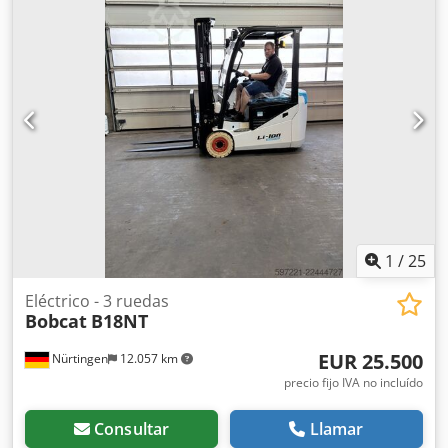
de la horquilla:
2.400 mm
, tamaño del neumático
delantero:
12.00-20 100%
, tamaño del neumático trasero:
12.00-20 100%
, peso total:
19.300 kg
, Equipamiento:
cabina
, 5218640 Chsdpfx Akszp T Aujlea Número de serie:
FDC0H-5107-00494
1
/
25
Eléctrico - 3 ruedas
Bobcat
B18NT
EUR 25.500
Nürtingen
12.057 km
precio fijo IVA no incluído
Consultar
Llamar