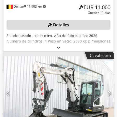
EUR 11.000
Deinze
11.903 km
Quedan 11 días
Detalles
Estado:
usado
, color:
otro
, Año de fabricación:
2026
,
Número de cilindros: 4 Peso en vacío: 2680 kg Dimensiones
(largo x ancho x alto): 337 x 172 x 197 cm Sistema de
cambio rápido: sí Peso propio: 2680 kg Dimensiones de
Clasificado
transporte: 3378 x 1727 x 1972 mm Marca y modelo del
motor: Kubota V2403 Cedpfszrv Ulsx Akljha Potencia: 36,5
kW / 48,9 CV Cilindros: 4 Tamaño de los neumáticos:
ruedas delanteras y traseras: 30x10-16 Ancho de la pala:
1730 mm Equipamiento: sistema de cambio rápido
mecánico Función adicional: Sin certificación ni registro CE
Sin documentación