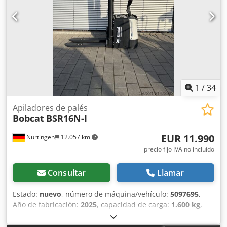
1
/
34
Apiladores de palés
Bobcat
BSR16N-I
EUR 11.990
Nürtingen
12.057 km
precio fijo IVA no incluído
Consultar
Llamar
Estado:
nuevo
, número de máquina/vehículo:
5097695
,
Año de fabricación:
2025
, capacidad de carga:
1.600 kg
,
altura de elevación:
4.620 mm
, ascensor libre:
1.400 mm
,
centro de carga:
600 mm
, tipo de combustible:
eléctrico
,