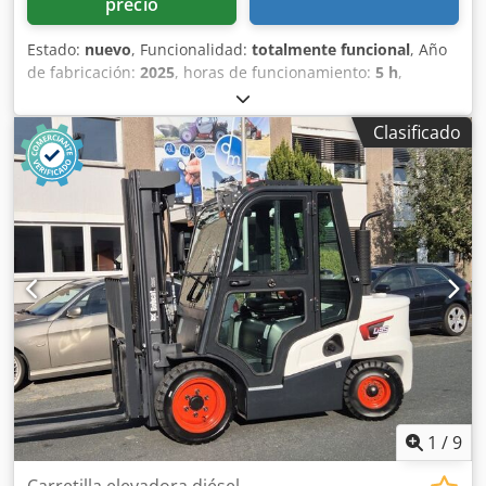
precio
Estado:
nuevo
, Funcionalidad:
totalmente funcional
, Año
de fabricación:
2025
, horas de funcionamiento:
5 h
,
capacidad de carga:
1.600 kg
, altura de elevación:
4.620
mm
, ascensor libre:
1.520 mm
, tipo de combustible:
Clasificado
eléctrico
, tipo de mástil:
triple
, altura de construcción:
2.108 mm
, longitud de la horquilla:
1.150 mm
, peso en
vacío:
1.340 kg
, longitud total:
1.964 mm
, tipo de
accionamiento:
Elektro
, ancho de construcción:
820 mm
,
Transpaleta Centro de carga: 600 Ancho de la horquilla:
560 mm Tipo de mástil: Triplex Condición: Nuevo Estado
técnico: Nuevo Tipo de neumáticos delanteros: poliuretano
Estado de los neumáticos delanteros: 80 - 100% Tipo de
neumáticos traseros: poliuretano Estado de los neumáticos
traseros: 80 - 100% Dcsdjwi Acgopfx Af Eok Voltaje de la
batería: 24 V Batería Ah: 150 Ah Tipo de batería: iones de
litio Año de fabricación de la batería: 2025 Estado de la
batería: 80 - 100% Carrera inicial, carrera libre completa,
certificado CE, Batería de iones de litio que no requiere
1
/
9
mantenimiento.
Carretilla elevadora diésel