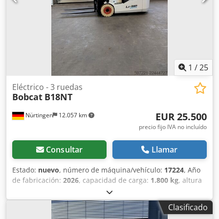
1
/
25
Eléctrico - 3 ruedas
Bobcat
B18NT
EUR 25.500
Nürtingen
12.057 km
precio fijo IVA no incluído
Consultar
Llamar
Estado:
nuevo
, número de máquina/vehículo:
17224
, Año
de fabricación:
2026
, capacidad de carga:
1.800 kg
, altura
de elevación:
4.800 mm
, ascensor libre:
1.484 mm
, centro
de carga:
500 mm
, tipo de combustible:
eléctrico
, tipo de
Clasificado
mástil:
triple
, altura de construcción:
2.215 mm
, voltaje de