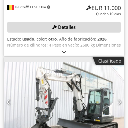
EUR 11.000
Deinze
11.903 km
Quedan 10 días
Detalles
Estado:
usado
, color:
otro
, Año de fabricación:
2026
,
Número de cilindros: 4 Peso en vacío: 2680 kg Dimensiones
(largo x ancho x alto): 337 x 172 x 197 cm Sistema de
cambio rápido: sí Peso propio: 2680 kg Dimensiones de
Clasificado
transporte: 3378 x 1727 x 1972 mm Marca y modelo del
motor: Kubota V2403 Potencia: 36,5 kW / 48,9 CV Djdpfx
Aezrv Ulef Esck Cilindros: 4 Tamaño de los neumáticos:
ruedas delanteras y traseras: 30x10-16 Ancho de la pala:
1730 mm Equipamiento: sistema de cambio rápido
mecánico Función adicional: Sin certificación ni registro CE
Sin documentación