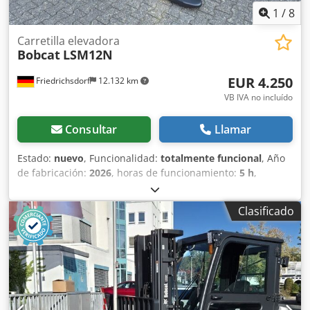
1
/
8
Carretilla elevadora
Bobcat
LSM12N
EUR 4.250
Friedrichsdorf
12.132 km
VB IVA no incluído
Consultar
Llamar
Estado:
nuevo
, Funcionalidad:
totalmente funcional
, Año
de fabricación:
2026
, horas de funcionamiento:
5 h
,
capacidad de carga:
1.200 kg
, altura de elevación:
3.200
mm
, tipo de combustible:
eléctrico
, tipo de mástil:
dúplex
,
Clasificado
altura de construcción:
2.150 mm
, longitud de la horquilla:
1.150 mm
, peso en vacío:
585 kg
, longitud total:
1.710 mm
,
tipo de accionamiento:
Elektro
, ancho de construcción:
800 mm
, Apilador Centro de carga: 600 mm Ancho de
horquillas: 180 mm Grosor de horquillas: 60 mm Tipo de
mástil: Dúplex Estado: Nuevo Estado técnico: Nuevo Tipo
de neumático delantero: Poliuretano Estado del neumático