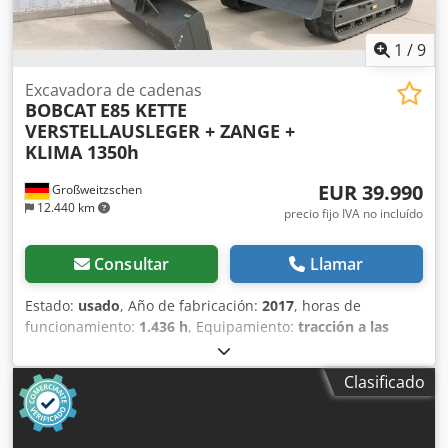
1
/
9
Excavadora de cadenas
BOBCAT
E85 KETTE
VERSTELLAUSLEGER + ZANGE +
KLIMA 1350h
EUR 39.990
Großweitzschen
12.440 km
precio fijo IVA no incluído
Consultar
Llamar
Estado:
usado
, Año de fabricación:
2017
, horas de
funcionamiento:
1.436 h
, Equipamiento:
tracción a las
cuatro ruedas
, Ofrecemos una máquina E85 poco común,
no procedente de una empresa de construcción pequeña,
Clasificado
con aire acondicionado. * BRAZO EXTENDIBLE con
PINZA/DEDO * Pala hidráulica para excavación, disponible
como opción, en stock con un precio adicional justo. *