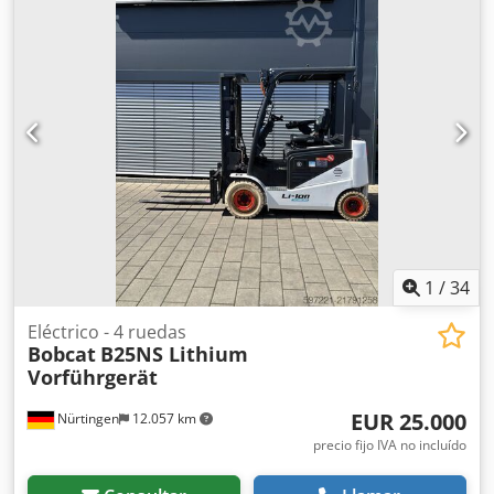
la batería:
51,2 V
, longitud de la horquilla:
1.150 mm
,
tamaño del neumático delantero:
18x7-6 weiss
, tamaño
del neumático trasero:
16x6-8 weiss
, peso total:
3.460 kg
,
5230052 Número de serie: OBA06-000030 Especificaciones
de la batería: 51,2 V, 277 Ah, de iones de litio. Dcjdjzp Tz
Dspfx Af Eek
1
/
34
Eléctrico - 4 ruedas
Bobcat
B25NS Lithium
Vorführgerät
EUR 25.000
Nürtingen
12.057 km
precio fijo IVA no incluído