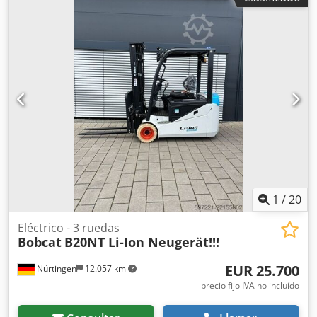
1
/
20
Eléctrico - 3 ruedas
Bobcat
B20NT Li-Ion Neugerät!!!
EUR 25.700
Nürtingen
12.057 km
precio fijo IVA no incluído