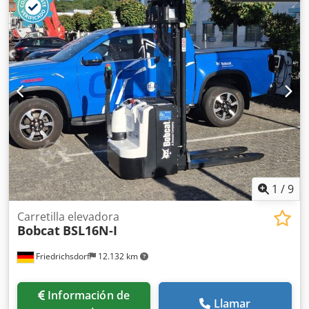
1
/
9
Carretilla elevadora
Bobcat
BSL16N-I
Friedrichsdorf
12.132 km
Información de
Llamar