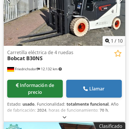
delantero: 80 - 100% Tipo de neumático trasero:
Poliuretano Estado del neumático trasero: 80 - 100%
Batería Voltios: 24V Dcedpfx Afey Uz Sqs Eok Batería Ah:
60Ah Tipo de batería: Ion de litio Año de fabricación de la
batería: 2026 Estado de la batería: 80 - 100% Certificado
CE, Batería de ion de litio libre de mantenimiento 24 V
1
/
10
Carretilla eléctrica de 4 ruedas
Bobcat
B30NS
Friedrichsdorf
12.132 km
Información de
Llamar
precio
Estado:
usado
, Funcionalidad:
totalmente funcional
, Año
de fabricación:
2024
, horas de funcionamiento:
70 h
,
capacidad de carga:
3.000 kg
, altura de elevación:
4.710
mm
, ascensor libre:
1.475 mm
, tipo de combustible:
Clasificado
eléctrico
, tipo de mástil:
triple
, altura de construcción: