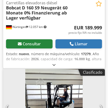
Carretillas elevadoras diésel
Bobcat
D 160 S9 Neugerät 60
Monate 0% Finanzierung ab
Lager verfügbar
EUR 189.999
Nürtingen
12.057 km
precio fijo IVA no incluído
Consultar
Llamar
Estado:
nuevo
, número de máquina/vehículo:
17279
, Año
de fabricación:
2026
, capacidad de carga:
16.000 kg
, altura
de elevación:
4.000 mm
, ascensor libre:
1.480 mm
, centro
de carga:
600 mm
, tipo de combustible:
diésel
, tipo de
Clasificado
mástil:
triple
, altura de construcción:
3.030 mm
, longitud
de la horquilla:
2.400 mm
, tamaño del neumático
delantero:
12.00-20 100%
, tamaño del neumático trasero:
12.00-20 100%
, peso total:
19.300 kg
, Equipamiento:
cabina
, 5218640 Djdpfx Ajzp T Auof Eeck Número de serie:
FDC0H-5107-00494