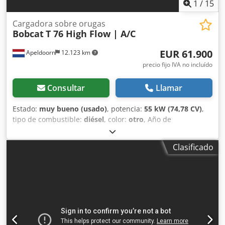
asiento neumático.
1
/
15
Cargadora sobre orugas
Bobcat
T 76 High Flow | A/C
EUR 61.900
Apeldoorn
12.123 km
precio fijo IVA no incluído
Consultar
Llamar
Estado:
muy bueno (usado)
, potencia:
55 kW (74,78 CV)
,
tipo de combustible:
diésel
, color:
otro
, Año de
fabricación:
2024
, horas de funcionamiento:
1.231 h
,
Equipamiento:
aire acondicionado
, Información técnica
Clasificado
Número de cilindros: 4 Cilindrada del motor: 2.400 cc
Dirección: Bock Marca del motor: Bobcat Peso en vacío:
4.898 kg Dimensiones (L x An x Al): 390 x 186 x 206 cm
Funcionalidad Sistema de cambio rápido: Sí Marcado CE: sí
Estado Estado técnico: muy bueno Estado estético: muy
bueno = Otras opciones y accesorios = Credpfow U Itaox
Aarof - 3er circuito hidráulico - Faro(s) de trabajo - Orugas
de goma - Alto caudal - Acoplador rápido hidráulico -