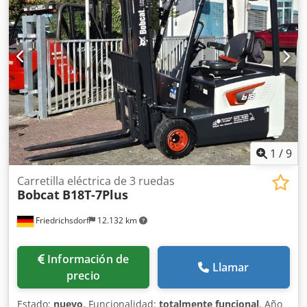
accionamiento:
Elektro
, ancho de construcción:
820 mm
,
Transpaleta Centro de carga: 600 Ancho de la horquilla:
560 mm Tipo de mástil: Triplex Condición: Nuevo Estado
técnico: Nuevo Tipo de neumáticos delanteros: poliuretano
Estado de los neumáticos delanteros: 80 - 100% Tipo de
neumáticos traseros: poliuretano Estado de los neumáticos
traseros: 80 - 100% Voltaje de la batería: 24 V Batería Ah:
150 Ah Cedpfx Aewi Acgsarerf Tipo de batería: iones de
litio Año de fabricación de la batería: 2025 Estado de la
batería: 80 - 100% Carrera inicial, carrera libre completa,
certificado CE, Batería de iones de litio que no requiere
1
/
9
mantenimiento.
Carretilla eléctrica de 3 ruedas
Bobcat
B18T-7Plus
Friedrichsdorf
12.132 km
Información de
Llamar
precio
Estado:
nuevo
, Funcionalidad:
totalmente funcional
, Año