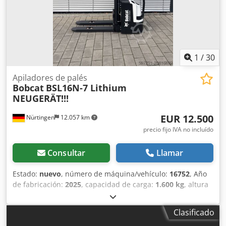
1
/
30
Apiladores de palés
Bobcat
BSL16N-7 Lithium
NEUGERÄT!!!
EUR 12.500
Nürtingen
12.057 km
precio fijo IVA no incluído
Consultar
Llamar
Estado:
nuevo
, número de máquina/vehículo:
16752
, Año
de fabricación:
2025
, capacidad de carga:
1.600 kg
, altura
de elevación:
5.520 mm
, ascensor libre:
1.820 mm
, centro
de carga:
600 mm
, tipo de combustible:
eléctrico
, tipo de
Clasificado
mástil:
triple
, altura de construcción:
2.408 mm
, voltaje de