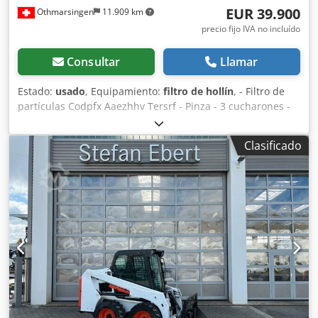
EUR 39.900
Othmarsingen
11.909 km
precio fijo IVA no incluído
Consultar
Llamar
Estado:
usado
, Equipamiento:
filtro de hollín
, - Filtro de
partículas Codpfx Aaezhhv Tersrf - Pinza - 3 cucharones -
En perfecto estado Suspensión: Hidráulica
Clasificado