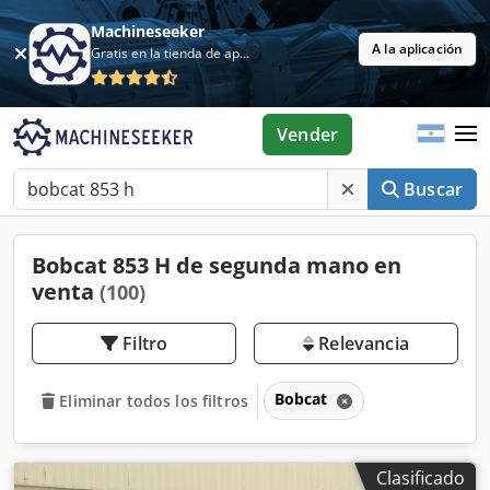
Machineseeker
A la aplicación
Gratis en la tienda de aplicaciones
Vender
Buscar
Bobcat 853 H de segunda mano en
venta
(100)
Filtro
Relevancia
Bobcat
Eliminar todos los filtros
Clasificado