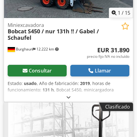
1
/
15
Miniexcavadora
Bobcat
S450 / nur 131h !! / Gabel /
Schaufel
EUR 31.890
Burghaun
12.222 km
precio fijo IVA no incluído
Consultar
Llamar
Estado:
usado
, Año de fabricación:
2019
, horas de
funcionamiento:
131 h
, Bobcat S450, minicargadora
compacta, año de fabricación: 2019, horas de
funcionamiento: ¡solo 131 horas!, horquillas para paletas,
Clasificado
pala, motor: Kubota [36 kW/49 CV], peso: 2.365 kg, vehículo
alemán, primer propietario, buen estado, lista para su uso
inmediato. Si lo desea, le ofrecemos una propuesta de
arrendamiento o financiación. El Sr. Mihm (Tel. ) estará
encantado de atenderle. Puede encontrar más información