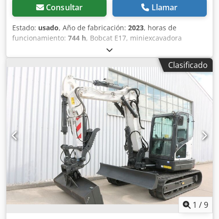
Consultar
Llamar
Estado:
usado
, Año de fabricación:
2023
, horas de
funcionamiento:
744 h
, Bobcat E17, miniexcavadora
fabricada en 2023, con solo 744 horas de uso y equipada
con 4 cucharones. ---- * Fabricante: Bobcat * Modelo: E17 *
Clasificado
Año de fabricación: 2023 * Horas de uso registradas:
aproximadamente 744 * Incluye: 4 cucharones *
Acoplamiento rápido * Cabina completa * Tren de rodaje
con ancho ajustable * Peso operativo: 1.711 kg * Motor
diésel Kubota * Precio: 16.900 euros, neto + 19% de IVA ----
Para cualquier consulta, por favor, llame a: Erik Kortum:
WhatsApp ?Toda la información se proporciona sin
garantía ni responsabilidad, y está sujeta a errores y a la
venta previa. Crodpfxjzp Ayvj Aarof
1
/
9