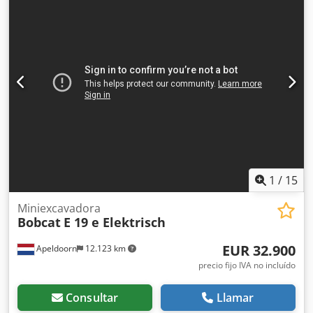
la batería:
24 V
, longitud de la horquilla:
1.150 mm
,
tamaño del neumático delantero:
Tandem
, tamaño del
neumático trasero:
, peso total:
1.222 kg
, 5041176 Cedpfex
Nk Hysx Aarjrf Número de serie: OBWNE-000719
Especificaciones de la batería: 24 voltios, 150 amperios-
hora.
1
/
15
Miniexcavadora
Bobcat
E 19 e Elektrisch
EUR 32.900
Apeldoorn
12.123 km
precio fijo IVA no incluído
Consultar
Llamar