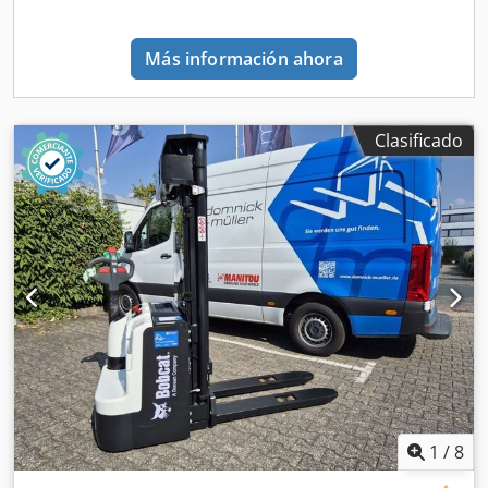
300x15-18 Estado de neumáticos delanteros: 80 - 100%
Tipo de neumáticos traseros: Súper elásticos Tamaño de
Más información ahora
neumáticos traseros: 7.00x12-14 Estado de neumáticos
traseros: 80 - 100% Desplazador lateral, posicionador de
horquillas, 3ª válvula, 4ª válvula, focos de trabajo traseros,
focos de trabajo delanteros, calefacción, rejilla de
Clasificado
protección de carga, cabina completa, elevación libre total,
espejo interior, luz rotativa, limpiaparabrisas, cámara de
marcha atrás, apoyabrazos con minipalanca para 4
funciones hidráulicas, cambio de dirección en el
apoyabrazos
1
/
8