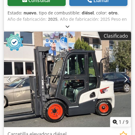
Consultar
Llamar
Estado:
nuevo
, tipo de combustible:
diésel
, color:
otro
,
Año de fabricación:
2025
, Año de fabricación: 2025 Peso en
vacío: 1.265 kg Codpoygwmmsfx Aarsrf Ancho: 244 cm
Dirección: rígida Marcado CE: sí Estado general: muy
Clasificado
bueno Estado técnico: muy bueno Estado óptico: muy
bueno Nueva niveladora de enganche para minicargadora
Bobcat, 244 cm de ancho, incluye 2 receptores láser LR410
1
/
9
Carretilla elevadora diésel