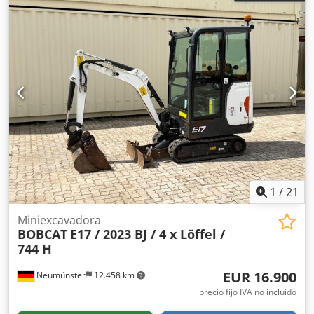
1
/
21
Miniexcavadora
BOBCAT
E17 / 2023 BJ / 4 x Löffel /
744 H
EUR 16.900
Neumünster
12.458 km
precio fijo IVA no incluído