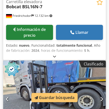
Carretilla elevadora
Bobcat
BSL16N-7
Friedrichsdorf
12.132 km
Información de
Llamar
precio
Estado:
nuevo
, Funcionalidad:
totalmente funcional
, Año
de fabricación:
2024
, horas de funcionamiento:
5 h
,
capacidad de carga:
1.600 kg
, altura de elevación:
4.320
mm
, ascensor libre:
1.420 mm
, tipo de combustible:
Clasificado
eléctrico
, tipo de mástil:
triple
, altura de construcción:
2.008 mm
, longitud de la horquilla:
1.150 mm
, peso en
vacío:
1.340 kg
, longitud total:
1.964 mm
, tipo de
accionamiento:
Elektro
, ancho de construcción:
820 mm
,
Carretilla elevadora Centro de gravedad de la carga: 600
Anchura de horquilla: 560 mm Tipo de mástil: Triplex
Cedpfxswzpc Ds Aarsrf Estado: Nueva Estado técnico:
Guardar búsqueda
Nuevo Tipo de neumáticos delanteros: Poliuretano Estado
de los neumáticos delanteros: 80 - 100% Neumáticos