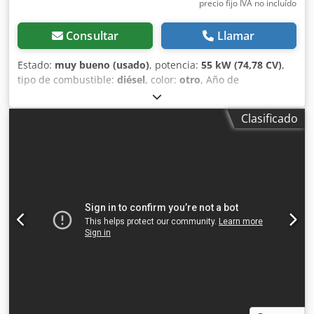
precio fijo IVA no incluído
Consultar
Llamar
Estado:
muy bueno (usado)
, potencia:
55 kW (74,78 CV)
,
tipo de combustible:
diésel
, color:
otro
, Año de
fabricación:
2024
, horas de funcionamiento:
916 h
,
Equipamiento:
aire acondicionado
, Información técnica
Clasificado
Número de cilindros: 4 Cilindrada del motor: 2.400 cc Tipo
de chasis: rígido Dirección: rígida Marca del motor: Bobcat
Peso en vacío: 4.898 kg Dimensiones (L x A x H): 390 x 186 x
206 cm Funcional Sistema de cambio rápido: Sí
Certificación CE: sí Estado Estado técnico: muy bueno
Estado visual: muy bueno = Otras opciones y equipamiento
= - Faro(s) de trabajo Crsdpfxsxn S N Re Aarof - Suspensión
del brazo - Orugas de goma - Gran caudal - Acoplamiento
rápido hidráulico - Luz de señalización - Dos velocidades =
Observaciones = Tren motriz Nivel (Tier): Stage V / Tier IV
final General País de fabricación: EE. UU. Estado Tipo CE:
CE Acoplamiento rápido hidráulico, 2 velocidades, pantalla
grande, cámara de marcha atrás, aire acondicionado,