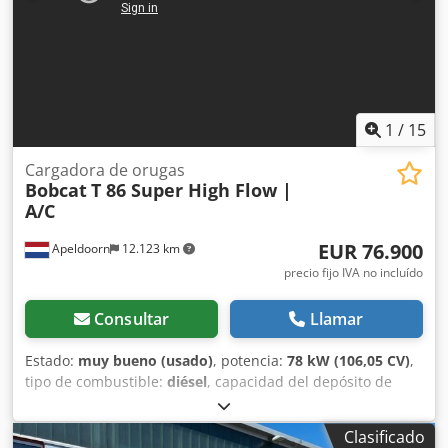
Iluminación LED - Luz de señalización - Dos velocidades =
Observaciones = Tren de transmisión Fase (Tier): Stage V /
Tier IV final General País de fabricación: EE.UU. Estado Tipo
CE: CE Cuchara de excavación, Bobtach hidráulico de alta
potencia, transmisión de 2 velocidades, cámara de marcha
atrás, hidráulica de alto rendimiento, pantalla grande,
1
/
15
asiento neumático.
Cargadora de orugas
Bobcat
T 86 Super High Flow |
A/C
EUR 76.900
Apeldoorn
12.123 km
precio fijo IVA no incluído
Consultar
Llamar
Estado:
muy bueno (usado)
, potencia:
78 kW (106,05 CV)
,
tipo de combustible:
diésel
, capacidad del depósito de
combustible:
120 l
, color:
otro
, altura de elevación:
3.350
mm
, Año de fabricación:
2023
, horas de funcionamiento:
Clasificado
1.168 h
, Equipamiento:
aire acondicionado
, Número de