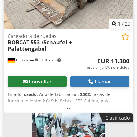
1
/
25
Cargadora de ruedas
BOBCAT
553 /Schaufel +
Palettengabel
EUR 11.300
Hilpoltstein
12.207 km
precio fijo IVA no incluído
Consultar
Llamar
Estado:
usado
, Año de fabricación:
2002
, horas de
funcionamiento:
2.619 h
, Bobcat 553 Cabina, pala,
horquilla para paletas. Credpfxszng Tke Aarjf
Clasificado