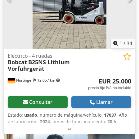
kW, fabricante Yanmar. * Tuberías para herramientas
adicionales. * Sistema de cambio rápido. * Faros
adicionales. * Estado de conservación excelente. ----Somos
un taller especializado en vehículos y maquinaria de
construcción. Ofrecemos una cotización sin compromiso,
financiación, aceptación de vehículos usados como parte
del pago y la posibilidad de alquilar con opción a compra
1
/
34
de vehículos de todo tipo.----
Eléctrico - 4 ruedas
Bobcat
B25NS Lithium
Vorführgerät
EUR 25.000
Nürtingen
12.057 km
precio fijo IVA no incluído
Consultar
Llamar
Estado:
usado
, número de máquina/vehículo:
17037
, Año
de fabricación:
2024
, horas de funcionamiento:
20 h
,
capacidad de carga:
2.500 kg
, altura de elevación:
4.710
mm
, ascensor libre:
1.700 mm
, centro de carga:
500 mm
,