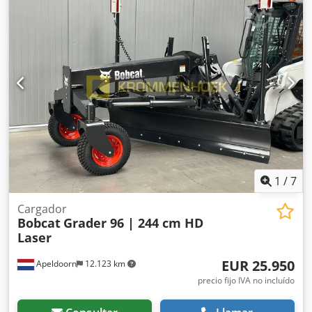
1.200 mm
, tamaño del neumático delantero:
23x10-12
,
tamaño del neumático trasero:
18x7-8
, peso total:
4.627
kg
, tipo de motor: Eléctrico, fabricante: Bobcat Credpfx
Asxwgkuoarjf
1
/
7
Cargador
Bobcat
Grader 96 | 244 cm HD
Laser
EUR 25.950
Apeldoorn
12.123 km
precio fijo IVA no incluído