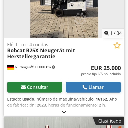
información en nuestra página web. ¡Sujeto a errores y
venta previa! Dirección asistida, techo protector. = Más
información = Capacidad de elevación: 3.000 kg
Crodpfxoyxkrns Aarsf Altura de construcción: 230 cm Para
más información, póngase en contacto con Tobias Ebert.
1
/
34
Eléctrico - 4 ruedas
Bobcat
B25X Neugerät mit
Herstellergarantie
EUR 25.000
Nürtingen
12.060 km
precio fijo IVA no incluído
Consultar
Llamar
Estado:
usado
, número de máquina/vehículo:
16152
, Año
de fabricación:
2023
, horas de funcionamiento:
2 h
,
capacidad de carga:
2.500 kg
, altura de elevación:
4.730
mm
, ascensor libre:
1.500 mm
, centro de carga:
500 mm
,
Clasificado
altura de construcción:
2.200 mm
, longitud de la horquilla: