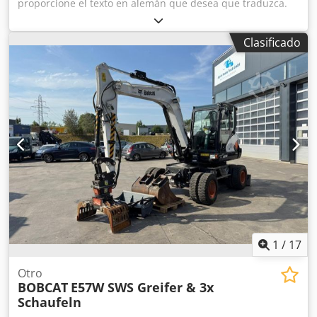
proporcione el texto en alemán que desea que traduzca.
Crsdpfxjzkzf Ho Aaref
Clasificado
1
/
17
Otro
BOBCAT
E57W SWS Greifer & 3x
Schaufeln