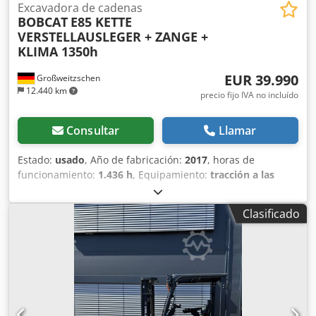
Excavadora de cadenas
BOBCAT
E85 KETTE
VERSTELLAUSLEGER + ZANGE +
KLIMA 1350h
EUR 39.990
Großweitzschen
12.440 km
precio fijo IVA no incluído
Consultar
Llamar
Estado:
usado
, Año de fabricación:
2017
, horas de
funcionamiento:
1.436 h
, Equipamiento:
tracción a las
cuatro ruedas
, Ofrecemos una máquina E85 poco común,
no procedente de una empresa de construcción pequeña,
Clasificado
con aire acondicionado. Codpfx Aajzr Avversrf * BRAZO
EXTENDIBLE con PINZA/DEDO * Pala hidráulica para
excavación, disponible como opción, en stock con un
precio adicional justo. * Procedente de una empresa de
construcción pequeña. * Modelo para el mercado alemán.
* Solo 1350 horas de funcionamiento. * Orugas de goma. *
Revisión general en 2025 en BOBCAT. * Motor diésel de 44