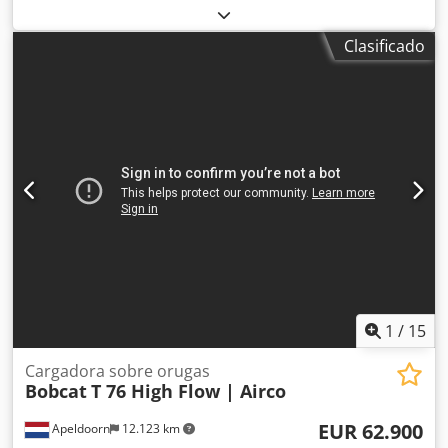
kg
, longitud de la horquilla:
1.150 mm
, Tipo de motor:
Ninguno, fabricante: Bobcat Crodpfxjyi I Rno Aarof
Clasificado
1
/
15
Cargadora sobre orugas
Bobcat
T 76 High Flow | Airco
EUR 62.900
Apeldoorn
12.123 km