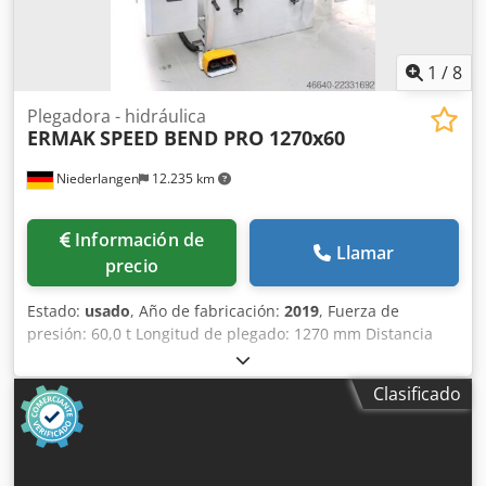
1
/
8
Plegadora - hidráulica
ERMAK
SPEED BEND PRO 1270x60
Niederlangen
12.235 km
Información de
Llamar
precio
Estado:
usado
, Año de fabricación:
2019
, Fuerza de
presión: 60,0 t Longitud de plegado: 1270 mm Distancia
entre columnas: 1000 mm Salida de las columnas: 410 mm
Velocidad del pistón: 160 mm/s Velocidad de trabajo: 10,0
Clasificado
mm/s Velocidad de retorno: 165 mm/s Carrera de trabajo:
275 mm Altura de instalación: 530 mm Altura de la mesa:
900 mm Ancho de la mesa: 90,0 mm Tope trasero:
ajustable, 500 mm Control: DA 66T Capacidad de aceite: