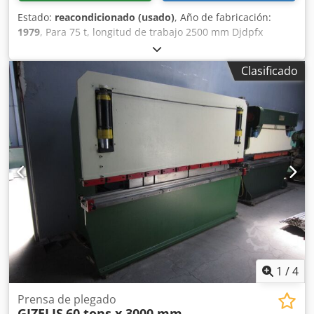
Estado:
reacondicionado (usado)
, Año de fabricación:
1979
, Para 75 t, longitud de trabajo 2500 mm Djdpfx
Aasxwxg Io Dswa
Clasificado
1
/
4
Prensa de plegado
GIZELIS
60 tons x 3000 mm