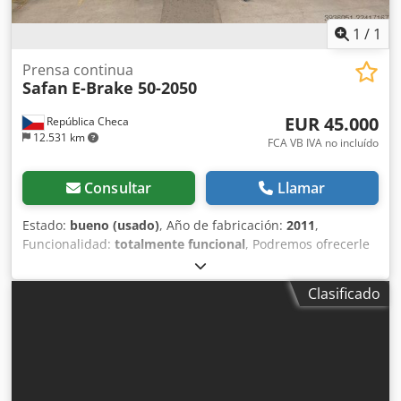
1
/
1
Prensa continua
Safan
E-Brake 50-2050
EUR 45.000
República Checa
12.531 km
FCA VB IVA no incluído
Consultar
Llamar
Estado:
bueno (usado)
, Año de fabricación:
2011
,
Funcionalidad:
totalmente funcional
, Podremos ofrecerle
más detalles sobre la máquina durante una visita
personalizada, que le recomendamos. Djdpfx Aszpd Etsa
Clasificado
Dswa