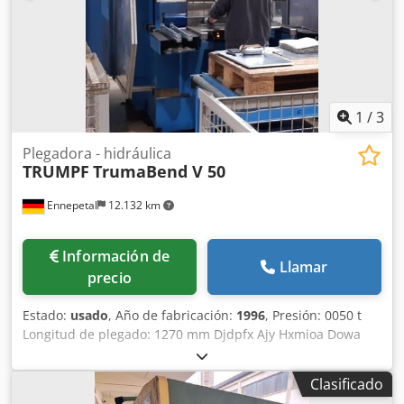
máquina: 2300 mm Distancia entre montantes laterales:
1035 mm Ancho de viga: 60 mm Altura de la mesa: 960 mm
Altura abierta: 370 mm Profundidad de garganta: 100 mm
1
/
3
Plegadora - hidráulica
TRUMPF
TrumaBend V 50
Ennepetal
12.132 km
Información de
Llamar
precio
Estado:
usado
, Año de fabricación:
1996
, Presión: 0050 t
Longitud de plegado: 1270 mm Djdpfx Ajy Hxmioa Dowa
Distancia entre montantes: 1040 mm Carrera: 215 mm
Profundidad de garganta: 410 mm Altura de montaje: 385
Clasificado
mm Tope trasero - ajustable: 860 mm Velocidad de trabajo: