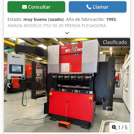
posicionamiento preciso y mejora la productividad en el
Consultar
Llamar
uso diario. Este modelo es una opción práctica y rentable
para las empresas que buscan una plegadora de nivel
Estado:
muy bueno (usado)
, Año de fabricación:
1993
,
básico y de confianza. La plegadora está equipada con
AMADA MODELO ITS2 50-20 PRENSA PLEGADORA
punzones y matrices. Tiene un tope trasero X1-X2-R-Z1-Z2.
HIDRÁULICA DE 50 TONELADAS X 2000 mm DE CARRERA
SUPERIOR, CNC DE 5 EJES COMPLETA CON CNC
Clasificado
OPERATEUR 1 DE 4 EJES Protectores electrónicos montados
en la máquina Erwin Sick, vallado lateral y trasero con
enclavamiento Año: 1993 Descripción: TIPO HIDRÁULICA DE
CARRERA SUPERIOR FUERZA DE PLEGADO: 50 TONELADAS
LONGITUD DE PLEGADO: 2000 mm ALTURA ABIERTA: 370
mm CARRERA: 100 mm PROFUNDIDAD DE GARGANTA: 400
mm ANCHO DE MESA: 60 mm NÚMERO DE EJES: 4
CONFIGURACIÓN DE EJES: X1-X YI-Y2 RI-R2 BACKGAUGE
Puede ser demostrada bajo tensión. Folleto e información
adicional disponible bajo petición. Dedpfxspygydj Aa Dswa
1
/
5