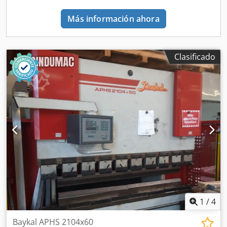
Más información ahora
Clasificado
1
/
4
Baykal APHS 2104x60