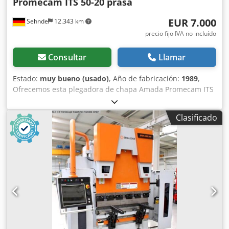
Promecam ITS 50-20 prasa
EUR 7.000
Sehnde
12.343 km
precio fijo IVA no incluído
Consultar
Llamar
Estado:
muy bueno (usado)
, Año de fabricación:
1989
,
Ofrecemos esta plegadora de chapa Amada Promecam ITS
50-20, en muy buen estado de conservación, fabricada en
1989. Dwodpfozp Siasx Aa Dja Fabricante: Amada
Clasificado
Promecam Si tiene alguna pregunta o necesita más
información, no dude en enviarnos un mensaje o
llamarnos.