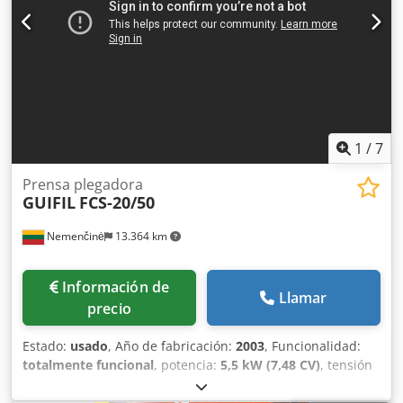
1
/
7
Prensa plegadora
GUIFIL
FCS-20/50
Nemenčinė
13.364 km
Información de
Llamar
precio
Estado:
usado
, Año de fabricación:
2003
, Funcionalidad:
totalmente funcional
, potencia:
5,5 kW (7,48 CV)
, tensión
de entrada:
400 V
, corriente de entrada:
12 A
, frecuencia
de entrada:
50 Hz
, fuerza de prensado:
50 t
, carrera:
200