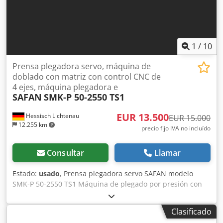
1
/
10
Prensa plegadora servo, máquina de
doblado con matriz con control CNC de
4 ejes, máquina plegadora e
SAFAN
SMK-P 50-2550 TS1
EUR 13.500
Hessisch Lichtenau
EUR 15.000
12.255 km
precio fijo IVA no incluído
Consultar
Llamar
Estado:
usado
, Prensa plegadora servo SAFAN modelo
SMK-P 50-2550 TS1 Máquina de plegado por presión con
control CNC de 4 ejes N.º de serie: MK 285 Año de
fabricación: 1998 Control CNC SAFAN, versión de software
Clasificado
5.07 TS1 Fuerza de presión: 500 kN (50 toneladas) Longitud