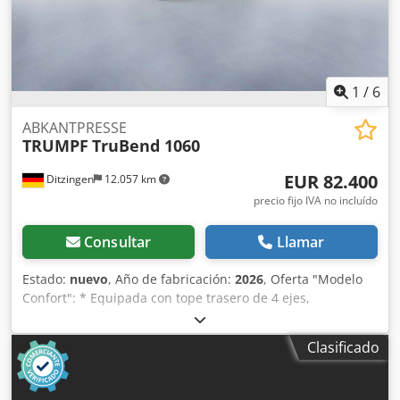
1
/
6
ABKANTPRESSE
TRUMPF
TruBend 1060
EUR 82.400
Ditzingen
12.057 km
precio fijo IVA no incluído
Consultar
Llamar
Estado:
nuevo
, Año de fabricación:
2026
, Oferta "Modelo
Confort": * Equipada con tope trasero de 4 ejes,
BendGuard, compensación de cono controlada por CNC,
juego de herramientas estándar y sujeción hidráulica de la
Clasificado
herramienta superior, lo que permite un cambio de
herramienta rápido y sencillo. *Las imágenes mostradas
son ejemplos y pueden no corresponder al alcance