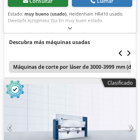
Consultar
Llamar
- EUR neto) - Horas de funcionamiento registradas: 8.120 h
- Ciclos de trabajo: 1.049.789 ciclos Dimensiones L x A x H:
Estado:
muy bueno (usado)
, Heidenhain HR410 usado.
3450 x 1850 x 2650 mm Peso: 5.000 kg En buen estado
Dwedpfx Ajzqgmiea Dja En muy buen estado.
Descubra más máquinas usadas
a
Máquinas de corte por láser de 3000-3999 mm (direc
Clasificado