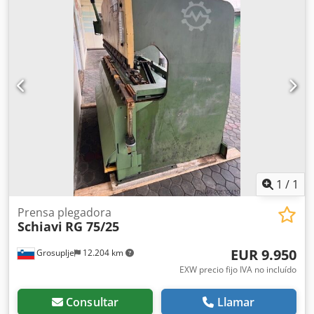
1 - 10 mm/seg Velocidad de retroceso: 135 mm/seg
Requisito de potencia total: 8,6 kVA Peso de la máquina
aprox.: 4750 kg Dimensiones aprox.: 2000 x 2100 x 2400
mm Equipamiento: - Ejes controlados: Y1, Y2, X, R -
Desplazamiento neumático de matrices - Sujeción manual
de la herramienta superior - Conexión de red LAN - 4 topes
traseros ajustables manualmente, abatibles hacia atrás,
fijación neumática - Control CNC, panel de control en la
parte delantera izquierda - Operación a dos manos / pedal
- Dispositivo de seguridad trasero y lateral
1
/
1
Prensa plegadora
Schiavi
RG 75/25
EUR 9.950
Grosuplje
12.204 km
EXW precio fijo IVA no incluído
Consultar
Llamar