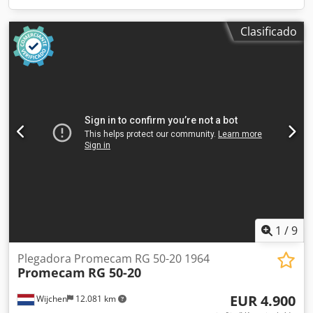
Clasificado
1
/
9
Plegadora Promecam RG 50-20 1964
Promecam
RG 50-20
EUR 4.900
Wijchen
12.081 km