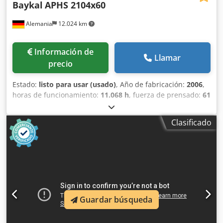
Baykal
APHS 2104x60
Alemania
12.024 km
Información de
Llamar
precio
Estado:
listo para usar (usado)
, Año de fabricación:
2006
,
horas de funcionamiento:
11.068 h
, fuerza de prensado:
61
t
, ancho total:
1.750 mm
, altura total:
2.300 mm
, peso
total:
4.000 kg
, longitud del producto (máx.):
2.530 mm
,
Clasificado
número de ejes:
4
, Esta Baykal APHS 2104x60 de 4 ejes se
fabricó en 2006. Cuenta con una fuerza de prensado de 60
t y una longitud de plegado de 2100 mm, lo que la hace
adecuada para diversas aplicaciones de plegado. La
máquina tiene una carrera máxima de 215 mm y funciona
a una presión de trabajo de 240 bar. Si busca capacidades
de plegado de alta calidad, considere la prensa plegadora
Guardar búsqueda
Baykal APHS 2104x60 que tenemos a la venta. Póngase en
contacto con nosotros para obtener más detalles. •
Alimentación eléctrica: 400 V / 50 Hz / trifásica Djdpfx Aezc