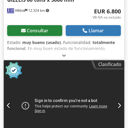
EUR 6.800
Αθήνα
12.324 km
VB IVA no incluído
Consultar
Llamar
Estado:
muy bueno (usado)
, Funcionalidad:
totalmente
funcional
, En muy buen estado de funcionamiento.
Dwjdpfsim Si Rjx Aa Doa Se puede poner en marcha para
su inspección.
Clasificado