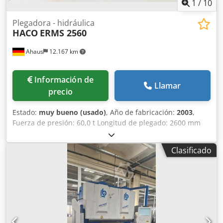
Rossum
1
/
10
Plegadora - hidráulica
HACO
ERMS 2560
Ahaus
12.167 km
Información de
Llamar
precio
Estado:
muy bueno (usado)
, Año de fabricación:
2003
,
Fuerza de presión: 60,0 t Longitud de plegado: 2600 mm
Distancia entre columnas: 2100 mm Salida de la columna:
200 mm Carrera de la viga superior: 100 mm Altura de
Clasificado
instalación: 280 mm Altura de la mesa: 840 mm Velocidad
de trabajo: 10,0 mm/seg Velocidad de retroceso: 70,0
mm/seg Tope trasero: ajustable, máx. 650 mm Control: ATS
560 Contenido de aceite: aprox. 150 l Tensión: 380 V
Consumo total de energía: 7,5 kW Peso de la máquina:
aprox. 4700 kg Dimensiones (largo x ancho x alto): 3800 x
1400 x 2200 mm Equipamiento: - Plegadora CNC