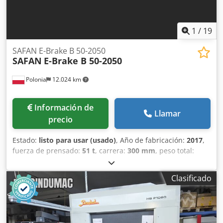
1
/
19
SAFAN E-Brake B 50-2050
SAFAN
E-Brake B 50-2050
Polonia
12.024 km
Información de
Llamar
precio
Estado:
listo para usar (usado)
, Año de fabricación:
2017
,
fuerza de prensado:
51 t
, carrera:
300 mm
, peso total:
4.750 kg
, número de ejes:
4
, Esta plegadora SAFAN E-Brake
B 50-2050, totalmente eléctrica, se fabricó en 2017. Cuenta
Clasificado
con una fuerza de presión máxima de 500 kN y una
longitud de plegado de 2050 mm. La máquina incluye un
tope trasero programable con una carrera máxima de 550
mm y un peso robusto de 4750 kg. Si busca capacidades