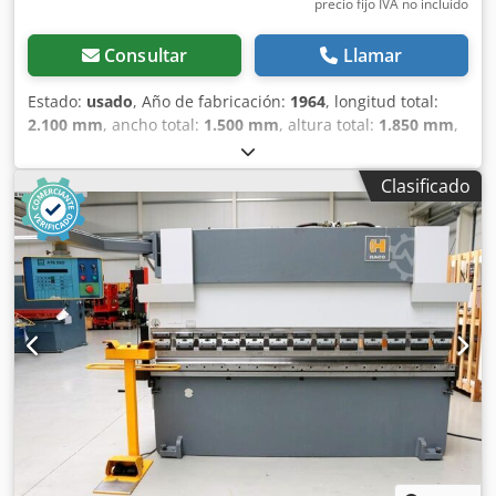
precio fijo IVA no incluído
Consultar
Llamar
Estado:
usado
, Año de fabricación:
1964
, longitud total:
2.100 mm
, ancho total:
1.500 mm
, altura total:
1.850 mm
,
Color: Verde Peso: 2.500 kg - Año de fabricación: 1964 -
Documentación disponible: No - Certificado CE: No -
Clasificado
Número de serie: 13120 - Sistema de control: Convencional
- Número de ejes: 1 - Fuerza de presión [toneladas]: 50 -
Anchura de trabajo máxima [mm]: 2000 - Profundidad del
tope trasero [mm]: 0 - Soporte del punzón: Fijo - Tipo de
soporte de herramientas: Estilo europeo - Herramientas
incluidas: Sí - Dimensiones de transporte: 2100 mm x 1500
mm x 1850 mm (largo x ancho x alto) - Peso de transporte
[kg]: 2500 kg - Paquetes de transporte: 1 Dedpfxezc Irre Aa
Djwa Información financiera IVA: El precio indicado no
incluye el IVA IVA/Régimen de recargo de IVA: El IVA es
deducible para las empresas Entrega y aceptación de
vehículos usados disponibles en cualquier momento para
todos los productos del sector industrial. Lukas van