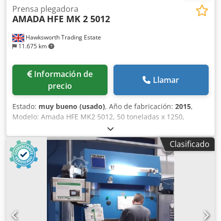
Prensa plegadora
AMADA
HFE MK 2 5012
Hawksworth Trading Estate
11.675 km
Información de
Llamar
precio
Estado:
muy bueno (usado)
, Año de fabricación:
2015
,
Modelo: Amada HFE MK2 5012, 50 toneladas x 1250,
Plegadora CNC de 4 ejes Año: 2015 Capacidad de
prensado: 50 toneladas Longitud máxima de plegado: 1250
Clasificado
mm Recorrido: 150 mm Velocidad de acercamiento: 1 - 100
mm/s Velocidad de plegado: 1 - 10 mm/s Velocidad de
retorno: 1 - 100 mm/s Capacidad de aceite: 55 l Potencia
del motor: 6 kW Peso: 2550 kg Protección: Barrera
fotoeléctrica Erwin Sick montada en máquina, cercado
lateral y trasero con enclavamiento Dimensiones: Dsdpfx
Aeyym Hkja Dswa Longitud de la máquina: 2000 mm
Profundidad de la máquina: 2300 mm Altura de la