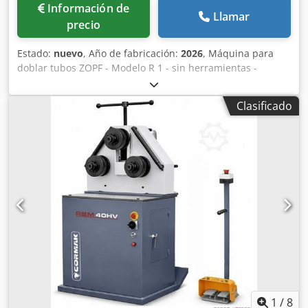
Información de
Llamar
precio
Estado:
nuevo
, Año de fabricación:
2026
, Máquina para
doblar tubos ZOPF - Modelo R 1 - sin herramientas -
incluye pedal con control de parada de emergencia - sin
herramientas Crodsfiqntopfx Aitsf - unidad de control
Clasificado
programable - 100 programas, cada uno con 9 dobleces -
visualización y control del eje C - modo de doblez manual y
automático - el ángulo de doblez y el resorte de
recuperación son programables - cambio rápido de
herramientas mediante sistema de encaje - escala para el
contrapeso en la mesa - desplazable con carretilla
elevadora - dimensiones: 930 x 410 x 1000 mm - peso: 230
kg - motor: 1,5 kW - 220 voltios, corriente alterna - radio de
doblez de R55 a R340 mm - capacidad de doblez de tubos
de Ø 5 mm a 50 mm - ángulo de doblez máximo: 210°
1
/
8