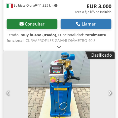
EUR 3.000
Solbiate Olona
11.825 km
precio fijo IVA no incluído
Consultar
Llamar
Estado:
muy bueno (usado)
, Funcionalidad:
totalmente
funcional
, CURVAPROFILES GAIANI DIÁMETRO 40 3
RODILLOS HORIZONTAL Credpfjznm Hkox Aitof MÁQUINA
USADA, EN FUNCIONAMIENTO CÓDIGO INTERNO: SVR 370
Clasificado