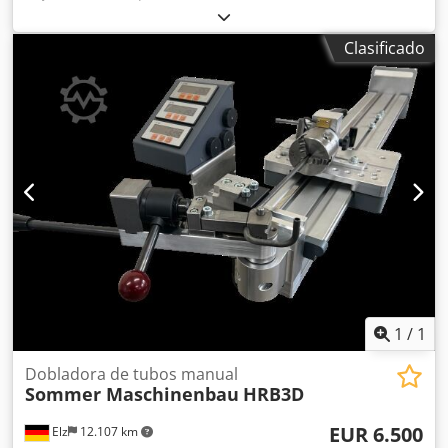
por husillo y 3 rodillos motorizados. Características:
Diámetro del eje: 40 mm Posición de trabajo:
Clasificado
Horizontal/Vertical con soporte Conexión: 230 V/1 fase con
inversor Dimensiones (ancho x alto x profundidad): 700 x
1460 x 600 mm Peso: 180 kg Rendimiento: Tubo redondo:
70 x 1,5 mm Tubo cuadrado: 50 x 50 x 3 mm Barra
redonda: 35 mm Barra plana: 50 x 10 mm Ángulo: 50 x 50 x
6 mm Alcance del suministro: CE40M3D Cedpfx Aisgi N
Aleterf Juego universal de rodillos para perfiles Accesorios
(incluido panel de control con pedal, manual de
instrucciones) 1 juego de rodillos de plástico para tubos
redondos de 1 1/2" para trabajos con bajo riesgo de
marcas.
1
/
1
Dobladora de tubos manual
Sommer Maschinenbau
HRB3D
EUR 6.500
Elz
12.107 km