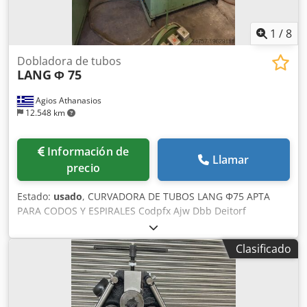
1
/
8
Dobladora de tubos
LANG
Φ 75
Agios Athanasios
12.548 km
Información de
Llamar
precio
Estado:
usado
, CURVADORA DE TUBOS LANG Φ75 APTA
PARA CODOS Y ESPIRALES Codpfx Ajw Dbb Deitorf
COMPLETA CON JUEGO COMPLETO DE MOLDES EN
EXCELENTE ESTADO
Clasificado