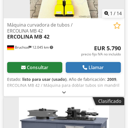
1
/
14
Máquina curvadora de tubos /
ERCOLINA MB 42
ERCOLINA
MB 42
EUR 5.790
Bruchsal
12.045 km
precio fijo IVA no incluído
Consultar
Llamar
Estado:
listo para usar (usado)
, Año de fabricación:
2009
,
ERCOLINA MB 42 / Máquina para doblar tubos sin mandril
Cjdpfx Aieznm Nfotsrf -Certificación CE -Año de
fabricación: 2009 -Capacidad de doblado / tubo de acero:
Clasificado
42,4 x 3 mm -Diámetro máximo de tubo (aluminio / cobre):
54 x 2 mm -Capacidad de doblado / tubo para la
fabricación de muebles: 48 x 1,5 mm -Material sólido hasta
30 mm -Ángulo de doblado máximo: 210 grados -Control
electrónico con pantalla digital -Memoria para un máximo