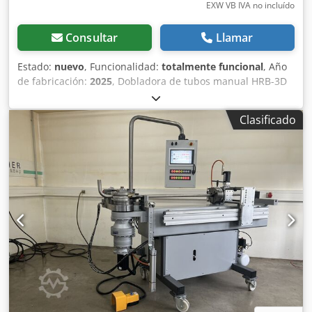
EXW VB IVA no incluído
Consultar
Llamar
Estado:
nuevo
, Funcionalidad:
totalmente funcional
, Año
de fabricación:
2025
, Dobladora de tubos manual HRB-3D
850 Csdsttagdepfx Aitsrf Para doblar tubos y materiales
sólidos hasta un máximo de 12 mm. Tres pantallas
Clasificado
digitales que funcionan con baterías garantizan un
posicionamiento preciso y un doblado repetible,
mostrando con precisión el ángulo de doblado, la
alimentación de la tubería y la torsión de la tubería. -
Mandril de tres mordazas de 80 mm - Sistema de parada
de alimentación - Longitud de alimentación aprox. 850
milímetros La dobladora de tubos manual debe montarse
firmemente sobre una mesa o un marco (no incluido).
Estaremos encantados de proporcionarle una cotización
detallada si nos envía la dirección completa de su
empresa, dirección de correo electrónico y datos de
contacto.