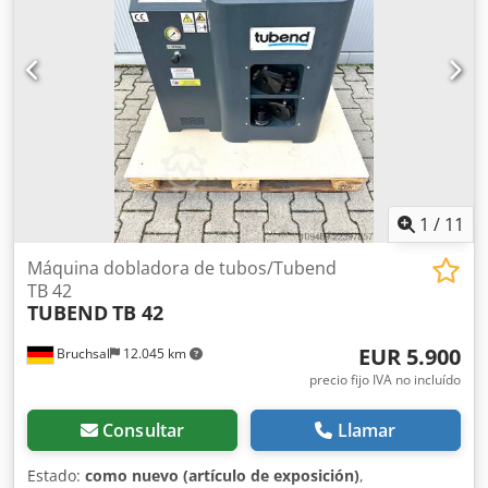
1
/
11
Máquina dobladora de tubos/Tubend
TB 42
TUBEND
TB 42
EUR 5.900
Bruchsal
12.045 km
precio fijo IVA no incluído
Consultar
Llamar
Estado:
como nuevo (artículo de exposición)
,