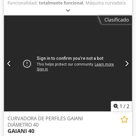
Funcionalidad:
totalmente funcional
, Máquina curvadora
de tubos TUBEND TB 42, incluye 3 juegos de herramientas.
-Certificación CE -Rango de curvado: 42 x 3 mm -
Clasificado
Accionamiento hidráulico -Selector de ángulo ajustable
manualmente -Pantalla digital Cjdpfx Ajznu Sbeitorf -
Carrera ajustable -Función de parada de emergencia -Tres
juegos de herramientas: 33,7 mm / 26,9 mm / 21,3 mm -
Documentación -Conexión: 400 voltios Dimensiones: Largo
x Ancho x Alto: 1,1 x 0,7 x 1,5 metros / Peso:
aproximadamente 500 kg Salvo errores u omisiones.
1
/
2
CURVADORA DE PERFILES GAIANI
DIÁMETRO 40
GAIANI
40