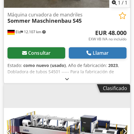
1
/
1
Máquina curvadora de mandriles
Sommer Maschinenbau
S45
EUR 48.000
Elz
12.107 km
EXW VB IVA no incluído
Consultar
Llamar
Estado:
como nuevo (usado)
, Año de fabricación:
2023
,
Dobladora de tubos S4501 ----- Para la fabricación de
geometrías de tubos con radios de curvatura a partir de
1,5xD → Capacidad máxima de doblado de tubo: 42,4 x
Clasificado
3,25 mm (acero máx. Re 240 N/mm²) → Capacidad máxima
de doblado de tubo: 30 x 30 x 3 mm → Capacidad máxima
de doblado de tubo: 42,4 x 2 mm (acero inoxidable 0,2 260
N/mm²) → Potencia total conectada: 3 kW → Longitud
máxima de avance de tubo aprox. 1,5 m Construcción
robusta y duradera en acero. Accionamiento servo sin
mantenimiento para los ejes de doblado, avance y