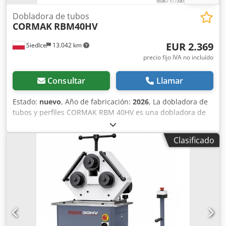
Dobladora de tubos
CORMAK
RBM40HV
EUR 2.369
Siedlce
13.042 km
precio fijo IVA no incluído
Consultar
Llamar
Estado:
nuevo
, Año de fabricación:
2026
, La dobladora de
tubos y perfiles CORMAK RBM 40HV es una dobladora de
tres rodillos y sin mandril, de alta precisión, diseñada para
doblar tubos de acero, perfiles rectangulares y materiales
Clasificado
sólidos. Permite trabajar en dos planos: vertical y
horizontal, lo que facilita su adaptación a las condiciones
de producción. Equipada con rodillos templados y un
sistema de presión escalado para el rodillo superior,
garantiza una alta repetibilidad del radio de curvatura y
resistencia al desgaste. Principales ventajas de la
máquina: * Dobladora sin mandril: permite doblar tubos y
perfiles sin riesgo de aplastar la sección. * Funcionamiento