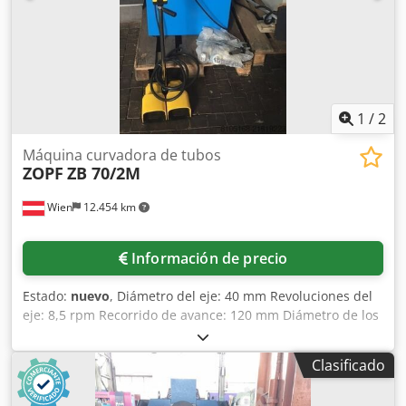
1
/
2
Máquina curvadora de tubos
ZOPF
ZB 70/2M
Wien
12.454 km
Información de precio
Estado:
nuevo
, Diámetro del eje: 40 mm Revoluciones del
eje: 8,5 rpm Recorrido de avance: 120 mm Diámetro de los
rodillos: 152 / 162 mm Potencia del motor: 1,1 kW Tensión
de conexión: 400 V Peso: 395 kg Cedpsy H N I Defx Aitsrf
Clasificado
Dimensiones de la máquina: 900x600x1100 mm
Equipamiento/accesorios: - Dos rodillos motorizados -