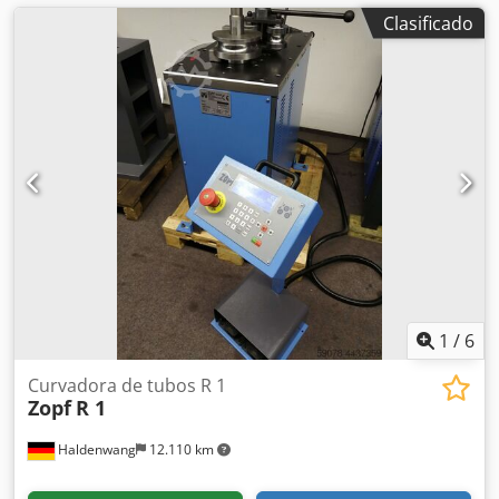
Clasificado
1
/
6
Curvadora de tubos R 1
Zopf
R 1
Haldenwang
12.110 km