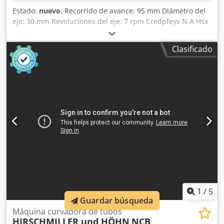
Estado:
nuevo
, Recorrido de avance: 95 mm Diámetro del
eje: 30 mm Revoluciones del eje: 7 rpm Credpfeyv N A Hsx
Aitef Diámetro de los rodillos: 132 mm Potencia: 0,75 kW
Peso: 220 kg Dimensiones LxAnxAl: 530x900x660 mm
Clasificado
Equipamiento/Accesorios: - Dos rodillos accionados con
superficie estriada - Ajuste manual del rodillo superior -
Posición de trabajo horizontal y vertical (con soporte
basculante) - Ejes montados con rodamientos de rodillos
cónicos - Uso de guías deslizantes intercambiables en el
carro guía - El juego estándar de rodillos está incluido.
Adecuado para el curvado de distintos perfiles, por
ejemplo, pletina, perfiles en T, material macizo, etc.
1
/
5
Guardar búsqueda
Máquina curvadora de tubos
HIRSCHMILLER und HÖHN
NCB