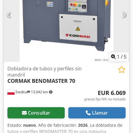
de 30 programas -Programas con 9 dobladuras -Protección
contra sobrecarga: sí -Funcionamiento: pedal doble
(doblado - retorno) -Velocidad máxima de doblado: 2 U/min
-Incluye 1 herramienta -1,1 kW -Interruptor de pedal -
Documentación Dimensiones: Largo x Ancho x Alto: 0,5 x
0,6 x 1,2 metros / Peso: 100 kg Salvo errores y omisiones
1
/
5
Dobladora de tubos y perfiles sin
mandril
CORMAK
BENDMASTER 70
EUR 6.069
Siedlce
13.042 km
precio fijo IVA no incluído
Consultar
Llamar
Estado:
nuevo
, Año de fabricación:
2026
, La dobladora de
tubos y perfiles BENDMASTER 70 es una máquina