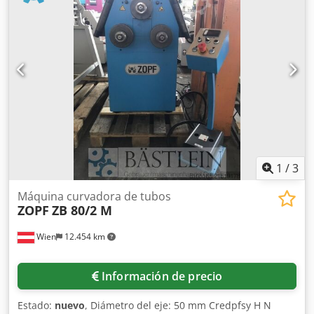
Regulación manual del rodillo superior - Posición de
trabajo horizontal y vertical - Ejes montados con
rodamientos de rodillos cónicos - Uso de guías deslizantes
intercambiables en el carro de guía - Juego estándar de
rodillos incluido en el suministro. Se puede utilizar para el
curvado de diversos perfiles.
1
/
3
Máquina curvadora de tubos
ZOPF
ZB 80/2 M
Wien
12.454 km
Información de precio
Estado:
nuevo
, Diámetro del eje: 50 mm Credpfsy H N