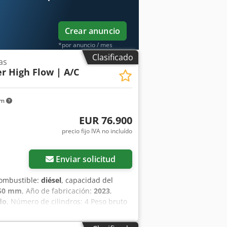
o, pantalla grande, asiento neumático.
Crear anuncio
*por anuncio / mes
Clasificado
as
er High Flow | A/C
km
EUR 76.900
precio fijo IVA no incluído
Enviar solicitud
combustible:
diésel
, capacidad del
350 mm
, Año de fabricación:
2023
,
do
, Número de cilindros: 4 Peso bruto
ipo de motor: Bobcat DM03VA Anchura
ado técnico: muy bueno Estado visual: