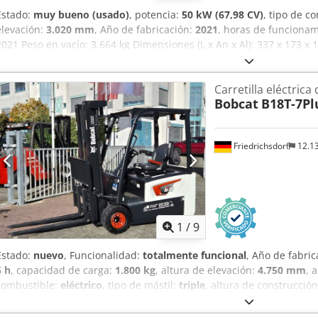
Estado:
muy bueno (usado)
, potencia:
50 kW (67,98 CV)
, tipo de c
elevación:
3.020 mm
, Año de fabricación:
2021
, horas de funciona
2021 Peso en vacío: 3.664 kg Dimensiones (L x An x Al): 337 x 173 x
motor: Bobcat Marcado CE: sí Dodpfey D D Rzjx Akqjck Estado técni
bueno = Otras opciones y accesorios = - 3er circuito hidráulico - V
Carretilla eléctrica
transmisión Norma / Fase: Stage IV / Tier IV final Estado Tipo CE: C
Bobcat
B18T-7Pl
control por joystick SJC, orugas de goma nuevas, display deluxe
Friedrichsdorf
12.1
1
/
9
Estado:
nuevo
, Funcionalidad:
totalmente funcional
, Año de fabri
5 h
, capacidad de carga:
1.800 kg
, altura de elevación:
4.750 mm
, 
combustible:
eléctrico
, tipo de mástil:
triple
, altura de construcció
anchura del portahorquillas:
902 mm
, longitud de la horquilla:
1.2
longitud total:
1.991 mm
, tipo de accionamiento:
Elektro
, ancho de