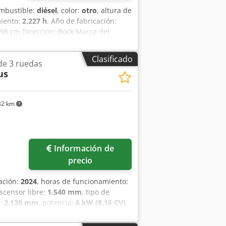
ombustible:
diésel
, color:
otro
, altura de
miento:
2.227 h
, Año de fabricación:
 198 cm Dirección: Bock Marca del
co: muy bueno Estado visual: muy
entilador = Observaciones = Tren de
Clasificado
 de 3 ruedas
E Cabina cerrada con calefacción,
us
32 km
Información de
precio
cación:
2024
, horas de funcionamiento:
ascensor libre:
1.540 mm
, tipo de
n:
2.130 mm
, potencia:
6 kW (8,16 CV)
,
00 mm
, peso en vacío:
3.250 kg
,
 construcción:
1.090 mm
, Carretilla