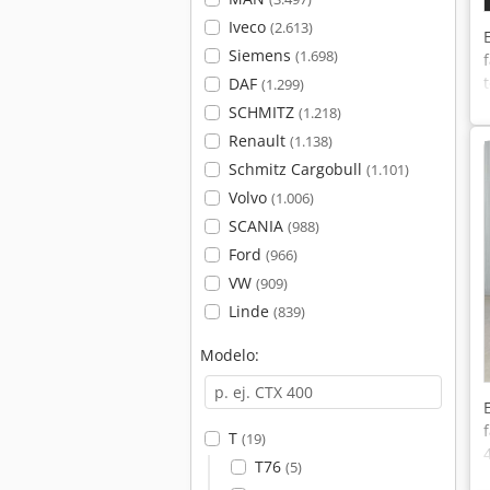
Iveco
(2.613)
Siemens
(1.698)
DAF
(1.299)
SCHMITZ
(1.218)
Renault
(1.138)
Schmitz Cargobull
(1.101)
Volvo
(1.006)
SCANIA
(988)
Ford
(966)
VW
(909)
Linde
(839)
Modelo:
T
(19)
T76
(5)