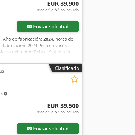
EUR 89.900
precio fijo IVA no incluído
Enviar solicitud
o
, Año de fabricación:
2024
, horas de
e fabricación: 2024 Peso en vacío:
a Marca del motor: Bobcat Sistema de
 estético: muy bueno = Otras opciones
- Alto caudal - Acoplador hidráulico
Clasificado
as
 Observaciones = Tren de transmisión
n: USA Estado Tipo CE: CE Bobcat T76
obcat equipado con las siguientes
nde, asiento con suspensión neumática,
km
dora es nueva y viene equipada con
sponibles bajo solicitud.
EUR 39.500
precio fijo IVA no incluído
Enviar solicitud