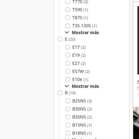
T770
(2)
T590
(1)
T870
(1)
T35.130S
(1)
Mostrar más
E
(20)
E17
(2)
E19
(2)
E27
(2)
E57W
(2)
E10e
(1)
Mostrar más
B
(18)
B25NS
(3)
B30NS
(2)
B35NS
(2)
B15NS
(1)
B18NS
(1)