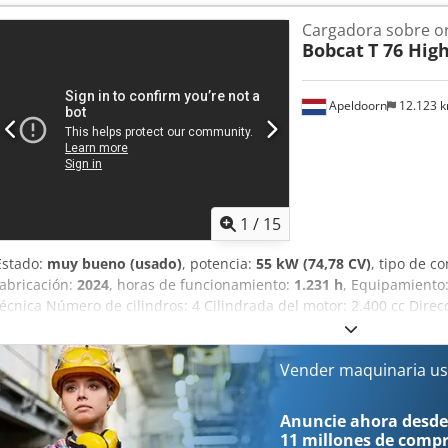
circuito hidráulico - Alto caudal - Último compensador = Observaci
Cargadora sobre o
Transmisión Fase (Tier): Stage V / Tier IV final 2 velocidades de tras
Bobcat
T 76 Hig
acondicionado, cámara de marcha atrás, asiento neumático, control 
Apeldoorn
12.123 
1
/
15
Estado:
muy bueno (usado)
, potencia:
55 kW (74,78 CV)
, tipo de c
fabricación:
2024
, horas de funcionamiento:
1.231 h
, Equipamiento
técnica Número de cilindros: 4 Cilindrada del motor: 2.400 cc Dire
Peso en vacío: 4.898 kg Dimensiones (L x An x Al): 390 x 186 x 206
rápido: Sí Marcado CE: sí Estado Dcodpfxsw U Itas Akqok Estado té
bueno = Otras opciones y accesorios = - 3er circuito hidráulico - Fa
Vender maquinaria us
caudal - Acoplador rápido hidráulico - Iluminación LED - Luz de señ
Observaciones = Tren de transmisión Fase (Tier): Stage V / Tier IV fi
Anuncie ahora desde
Estado Tipo CE: CE Cuchara de excavación, Bobtach hidráulico de al
11 millones de comp