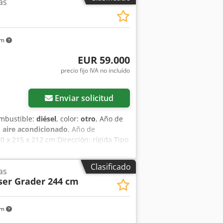
as
km
EUR 59.000
precio fijo IVA no incluído
Enviar solicitud
ombustible:
diésel
, color:
otro
, Año de
:
aire acondicionado
, Año de
90 x 215 x 212 cm Dirección: rígida Tipo
: sí Estado técnico: muy bueno Estado
hidráulico - Faros de trabajo - Orugas
Clasificado
as
rvaciones = Dcjdpfx Akoyc Nxteqjk Tren
aser Grader 244 cm
ricación: EE.UU. Estado Tipo CE: CE
pensión del tren de rodaje, focos de
mático, pintura original.
km