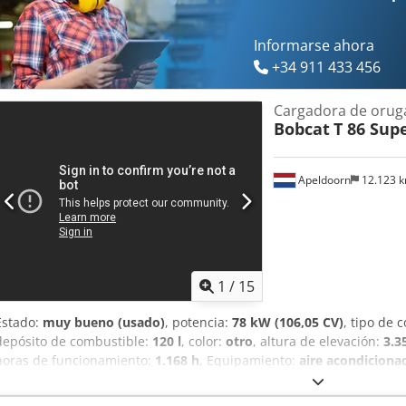
velocidades, cámara de marcha atrás, hidráulica de alto rendimient
Informarse ahora
+34 911 433 456
Cargadora de orug
Bobcat
T 86 Sup
Apeldoorn
12.123 
1
/
15
Estado:
muy bueno (usado)
, potencia:
78 kW (106,05 CV)
, tipo de 
depósito de combustible:
120 l
, color:
otro
, altura de elevación:
3.
horas de funcionamiento:
1.168 h
, Equipamiento:
aire acondiciona
permitido: 5.643 kg Dimensiones (L x A x H): 390 x 203 x 211 cm T
de trabajo: 203 cm Sistema de cambio rápido: Sí Marcado CE: sí Est