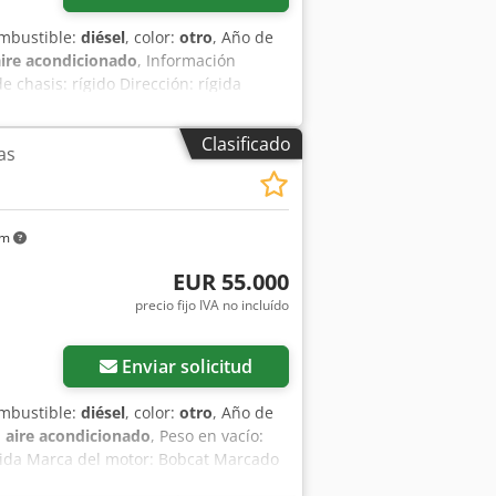
ombustible:
diésel
, color:
otro
, Año de
aire acondicionado
, Información
e chasis: rígido Dirección: rígida
x H): 390 x 186 x 206 cm Funcional
cnico: muy bueno Estado visual: muy
Clasificado
as
spensión del brazo - Orugas de goma -
 - Dos velocidades = Observaciones =
nal General País de fabricación: EE. UU.
 pantalla grande, cámara de marcha
km
EUR 55.000
precio fijo IVA no incluído
Enviar solicitud
ombustible:
diésel
, color:
otro
, Año de
:
aire acondicionado
, Peso en vacío:
rígida Marca del motor: Bobcat Marcado
 opciones y equipamiento = - 3er