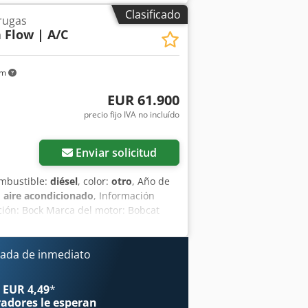
ones = Dcedpfxsy D D Slo Akqjk
Clasificado
rugas
lación, control de marcha, aire
h Flow | A/C
por joystick.
km
EUR 61.900
precio fijo IVA no incluído
Enviar solicitud
ombustible:
diésel
, color:
otro
, Año de
:
aire acondicionado
, Información
cción: Bock Marca del motor: Bobcat
 cm Funcionalidad Sistema de cambio
cnico: muy bueno Estado estético: muy
ro(s) de trabajo - Orugas de goma - Alto
ada de inmediato
alización - Dos velocidades =
nal General País de fabricación: EE.UU.
 EUR 4,49
*
ta potencia, transmisión de 2
radores
le esperan