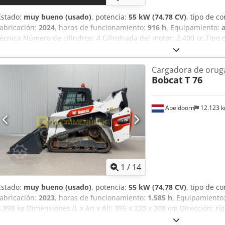
Estado:
muy bueno (usado)
, potencia:
55 kW (74,78 CV)
, tipo de c
fabricación:
2024
, horas de funcionamiento:
916 h
, Equipamiento:
técnica Número de cilindros: 4 Cilindrada del motor: 2.400 cc Tipo d
Marca del motor: Bobcat Peso en vacío: 4.898 kg Dimensiones (L x A 
Sistema de cambio rápido: Sí Certificación CE: sí Estado Estado té
Cargadora de orug
bueno = Otras opciones y equipamiento = - Faro(s) de trabajo - Su
Bobcat
T 76
Gran caudal - Acoplamiento rápido hidráulico - Luz de señalización
Djdpfx Asxn S N Rokqsck Tren motriz Nivel (Tier): Stage V / Tier IV fi
Estado Tipo CE: CE Acoplamiento rápido hidráulico, 2 velocidades,
Apeldoorn
12.123 
atrás, aire acondicionado, asiento neumático.
1
/
14
Estado:
muy bueno (usado)
, potencia:
55 kW (74,78 CV)
, tipo de c
fabricación:
2023
, horas de funcionamiento:
1.585 h
, Equipamiento
4.898 kg Dimensiones (L x An x Al): 395 x 220 x 208 cm Dirección: 
CE: sí Estado técnico: muy bueno Estado visual: muy bueno = Otras