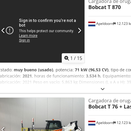
Cargadora de orug
Bobcat
T 870
Apeldoorn
12.123 
1
/
15
Estado:
muy bueno (usado)
, potencia:
71 kW (96,53 CV)
, tipo de c
fabricación:
2021
, horas de funcionamiento:
3.534 h
, Equipamiento
fabricación: 2021 Peso en vacío: 5.863 kg Dimensiones (L x A x H): 3
de motor: Bobcat D34 Sistema de cambio rápido: sí Certificación CE
óptico: muy bueno = Otras opciones y equipamiento = - 3er circuito 
Cargadora de orug
de goma - Alto caudal - Acoplador rápido hidráulico - Radio = Obse
Bobcat
T 76 + L
motriz Normativa / Nivel: Stage IV / Tier IV final General País de fab
Hidráulica auxiliar de alto caudal, 2 velocidades de traslación, sus
trabajo adicionales, acoplador rápido hidráulico, radio, asiento neu
Apeldoorn
12.123 