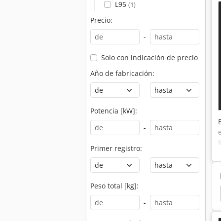
L95
(1)
Precio:
-
Solo con indicación de precio
Año de fabricación:
-
Potencia [kW]:
-
Primer registro:
-
Peso total [kg]:
ca
Silla De Ruedas Eléctrica
Elevador Eléctrico
-