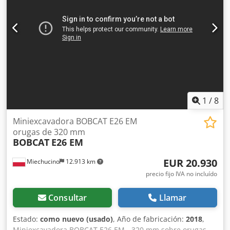
Modelo para el mercado alemán. * Solo 1350 horas de
funcionamiento. * Orugas de goma. * Revisión general en
2025 en BOBCAT. * Motor diésel de 44 kW, fabricante
Yanmar. * Tuberías para herramientas adicionales. *
Sistema de cambio rápido. * Faros adicionales. * Estado de
conservación excelente. ----Somos un taller especializado
en vehículos y maquinaria de construcción. Ofrecemos
una cotización sin compromiso, financiación, aceptación
de vehículos usados como parte del pago y la posibilidad
de alquilar con opción a compra de vehículos de todo
1
/
8
tipo.---- Crodpfezr Avvox An Hsf
Miniexcavadora BOBCAT E26 EM
orugas de 320 mm
BOBCAT
E26 EM
EUR 20.930
Miechucino
12.913 km
precio fijo IVA no incluído
Consultar
Llamar
Estado:
como nuevo (usado)
, Año de fabricación:
2018
,
Miniexcavadora BOBCAT E26 EM - 320 mm sobre orugas -