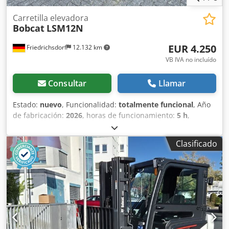
Carretilla elevadora
Bobcat
LSM12N
EUR 4.250
Friedrichsdorf
12.132 km
VB IVA no incluído
Consultar
Llamar
Estado:
nuevo
, Funcionalidad:
totalmente funcional
, Año
de fabricación:
2026
, horas de funcionamiento:
5 h
,
capacidad de carga:
1.200 kg
, altura de elevación:
3.200
mm
, tipo de combustible:
eléctrico
, tipo de mástil:
dúplex
,
Clasificado
altura de construcción:
2.150 mm
, longitud de la horquilla:
1.150 mm
, peso en vacío:
585 kg
, longitud total:
1.710 mm
,
tipo de accionamiento:
Elektro
, ancho de construcción:
800 mm
, Apilador Centro de carga: 600 mm Ancho de
horquillas: 180 mm Grosor de horquillas: 60 mm Tipo de
mástil: Dúplex Estado: Nuevo Estado técnico: Nuevo
Credpfx Aey Uz Sqen Hjf Tipo de neumático delantero:
Poliuretano Estado del neumático delantero: 80 - 100%