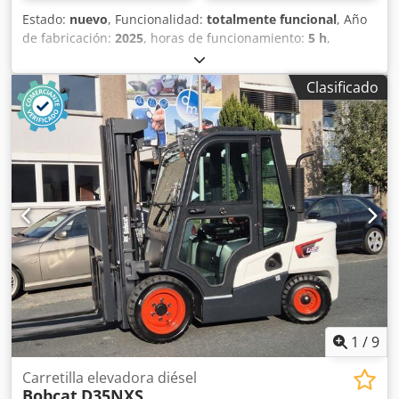
Estado:
nuevo
, Funcionalidad:
totalmente funcional
, Año
de fabricación:
2025
, horas de funcionamiento:
5 h
,
capacidad de carga:
1.600 kg
, altura de elevación:
4.620
mm
, ascensor libre:
1.520 mm
, tipo de combustible:
Clasificado
eléctrico
, tipo de mástil:
triple
, altura de construcción:
2.108 mm
, longitud de la horquilla:
1.150 mm
, peso en
vacío:
1.340 kg
, longitud total:
1.964 mm
, tipo de
accionamiento:
Elektro
, ancho de construcción:
820 mm
,
Transpaleta Centro de carga: 600 Ancho de la horquilla:
560 mm Tipo de mástil: Triplex Condición: Nuevo Estado
técnico: Nuevo Tipo de neumáticos delanteros: poliuretano
Estado de los neumáticos delanteros: 80 - 100% Tipo de
neumáticos traseros: poliuretano Estado de los neumáticos
traseros: 80 - 100% Voltaje de la batería: 24 V Batería Ah:
150 Ah Tipo de batería: iones de litio Año de fabricación de
la batería: 2025 Crodpjwi Acgefx An Hjf Estado de la
batería: 80 - 100% Carrera inicial, carrera libre completa,
certificado CE, Batería de iones de litio que no requiere
1
/
9
mantenimiento.
Carretilla elevadora diésel
Bobcat
D35NXS