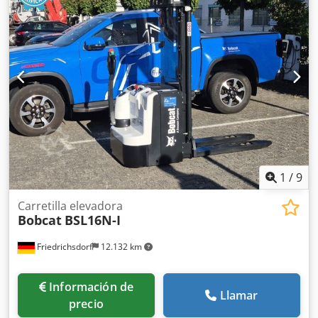
1
/
9
Carretilla elevadora
Bobcat
BSL16N-I
Friedrichsdorf
12.132 km
Información de
Llamar
precio