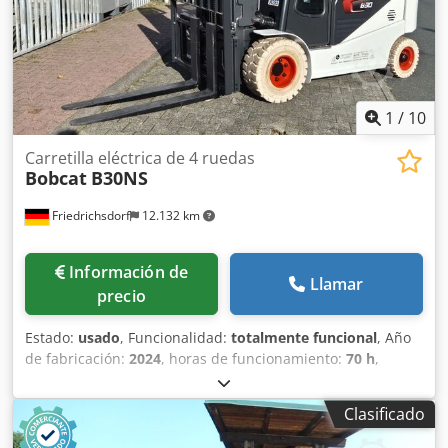
Tipo de neumático trasero: Poliuretano Estado del
neumático trasero: 80 - 100% Batería Voltios: 24V Batería
Ah: 60Ah Tipo de batería: Ion de litio Año de fabricación de
la batería: 2026 Estado de la batería: 80 - 100% Certificado
CE, Batería de ion de litio libre de mantenimiento 24 V
1
/
10
Carretilla eléctrica de 4 ruedas
Bobcat
B30NS
Friedrichsdorf
12.132 km
Información de
Llamar
precio
Estado:
usado
, Funcionalidad:
totalmente funcional
, Año
de fabricación:
2024
, horas de funcionamiento:
70 h
,
capacidad de carga:
3.000 kg
, altura de elevación:
4.710
mm
, ascensor libre:
1.475 mm
, tipo de combustible:
Clasificado
eléctrico
, tipo de mástil:
triple
, altura de construcción:
2.145 mm
, potencia:
16 kW (21,75 CV)
, anchura del