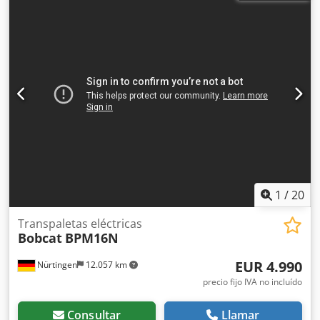
voltaje de la batería:
25,6 V
, longitud de la horquilla:
1.150
mm
, peso total:
1.412 kg
, 5097695 Número de serie:
OBWNQ-00000 Especificaciones de la batería: 25,6 V,
150 Ah. Csdpfx Ansytld Ts Horf
1
/
20
Transpaletas eléctricas
Bobcat
BPM16N
EUR 4.990
Nürtingen
12.057 km
precio fijo IVA no incluído
Consultar
Llamar