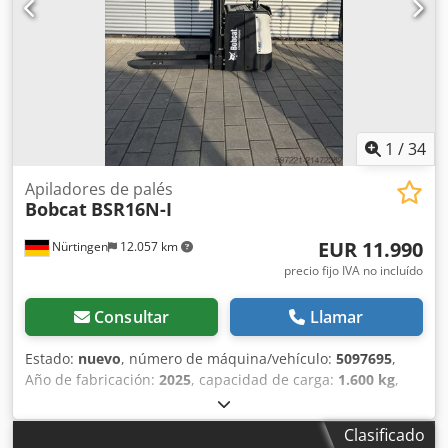
1
/
34
Apiladores de palés
Bobcat
BSR16N-I
EUR 11.990
Nürtingen
12.057 km
precio fijo IVA no incluído
Consultar
Llamar
Estado:
nuevo
, número de máquina/vehículo:
5097695
,
Año de fabricación:
2025
, capacidad de carga:
1.600 kg
,
altura de elevación:
4.620 mm
, ascensor libre:
1.400 mm
,
centro de carga:
600 mm
, tipo de combustible:
eléctrico
,
Clasificado
tipo de mástil:
triple
, altura de construcción:
2.120 mm
,