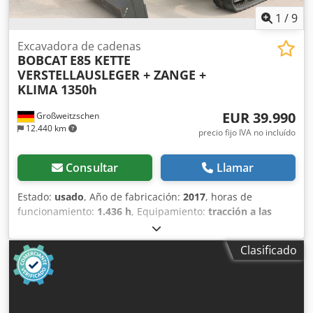
1
/
9
Excavadora de cadenas
BOBCAT
E85 KETTE
VERSTELLAUSLEGER + ZANGE +
KLIMA 1350h
EUR 39.990
Großweitzschen
12.440 km
precio fijo IVA no incluído
Consultar
Llamar
Estado:
usado
, Año de fabricación:
2017
, horas de
funcionamiento:
1.436 h
, Equipamiento:
tracción a las
cuatro ruedas
, Ofrecemos una máquina E85 poco común,
no procedente de una empresa de construcción pequeña,
Clasificado
con aire acondicionado. * BRAZO EXTENDIBLE con
PINZA/DEDO * Pala hidráulica para excavación, disponible
como opción, en stock con un precio adicional justo. *
Procedente de una empresa de construcción pequeña. *