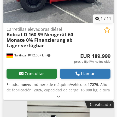
1
/
11
Carretillas elevadoras diésel
Bobcat
D 160 S9 Neugerät 60
Monate 0% Finanzierung ab
Lager verfügbar
EUR 189.999
Nürtingen
12.057 km
precio fijo IVA no incluído
Consultar
Llamar
Estado:
nuevo
, número de máquina/vehículo:
17279
, Año
de fabricación:
2026
, capacidad de carga:
16.000 kg
, altura
de elevación:
4.000 mm
, ascensor libre:
1.480 mm
, centro
de carga:
600 mm
, tipo de combustible:
diésel
, tipo de
Clasificado
mástil:
triple
, altura de construcción:
3.030 mm
, longitud
de la horquilla:
2.400 mm
, tamaño del neumático