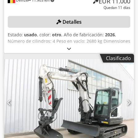
EUR 11.000
Deinze
11.903 km
Quedan 11 días
Detalles
Estado:
usado
, color:
otro
, Año de fabricación:
2026
,
Número de cilindros: 4 Peso en vacío: 2680 kg Dimensiones
(largo x ancho x alto): 337 x 172 x 197 cm Sistema de
cambio rápido: sí Crsdpfx Anszrv Uls Hsf Peso propio: 2680
Clasificado
kg Dimensiones de transporte: 3378 x 1727 x 1972 mm
Marca y modelo del motor: Kubota V2403 Potencia: 36,5 kW
/ 48,9 CV Cilindros: 4 Tamaño de los neumáticos: ruedas
delanteras y traseras: 30x10-16 Ancho de la pala: 1730 mm
Equipamiento: sistema de cambio rápido mecánico
Función adicional: Sin certificación ni registro CE Sin
documentación