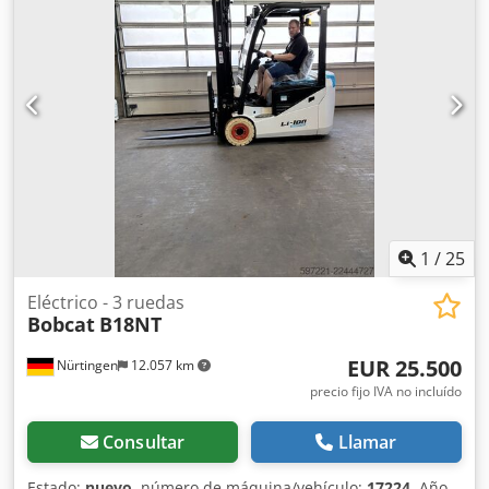
delantero:
12.00-20 100%
, tamaño del neumático trasero:
12.00-20 100%
, peso total:
19.300 kg
, Equipamiento:
cabina
, 5218640 Número de serie: FDC0H-5107-00494
Cedpfx Anezp T Aue Hjrf
1
/
25
Eléctrico - 3 ruedas
Bobcat
B18NT
EUR 25.500
Nürtingen
12.057 km
precio fijo IVA no incluído
Consultar
Llamar
Estado:
nuevo
, número de máquina/vehículo:
17224
, Año