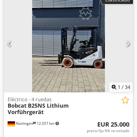
1
/
34
Eléctrico - 4 ruedas
Bobcat
B25NS Lithium
Vorführgerät
EUR 25.000
Nürtingen
12.057 km
precio fijo IVA no incluído