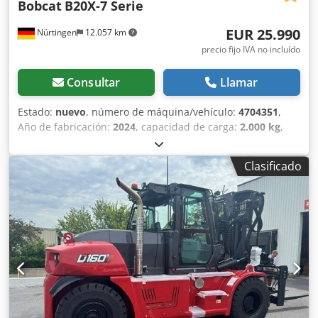
Bobcat
B20X-7 Serie
EUR 25.990
Nürtingen
12.057 km
precio fijo IVA no incluído
Consultar
Llamar
Estado:
nuevo
, número de máquina/vehículo:
4704351
,
Año de fabricación:
2024
, capacidad de carga:
2.000 kg
,
altura de elevación:
4.730 mm
, ascensor libre:
1.000 mm
,
centro de carga:
500 mm
, tipo de combustible:
eléctrico
,
Clasificado
tipo de mástil:
triple
, altura de construcción:
2.230 mm
,
longitud de la horquilla:
1.200 mm
, tipo de motor:
Eléctrico, fabricante: Bobcat Csdpfoxz Spwex An Herf