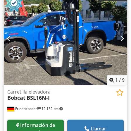
1
/
9
Carretilla elevadora
Bobcat
BSL16N-I
Friedrichsdorf
12.132 km
Información de
Llamar