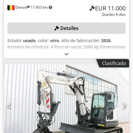
EUR 11.000
Deinze
11.903 km
Quedan 8 días
Detalles
Estado:
usado
, color:
otro
, Año de fabricación:
2026
,
Número de cilindros: 4 Peso en vacío: 2680 kg Dimensiones
(largo x ancho x alto): 337 x 172 x 197 cm Sistema de
cambio rápido: sí Dedpfx Aezrv Uljkijwa Peso propio: 2680
Clasificado
kg Dimensiones de transporte: 3378 x 1727 x 1972 mm
Marca y modelo del motor: Kubota V2403 Potencia: 36,5 kW
/ 48,9 CV Cilindros: 4 Tamaño de los neumáticos: ruedas
delanteras y traseras: 30x10-16 Ancho de la pala: 1730 mm
Equipamiento: sistema de cambio rápido mecánico
Función adicional: Sin certificación ni registro CE Sin
documentación