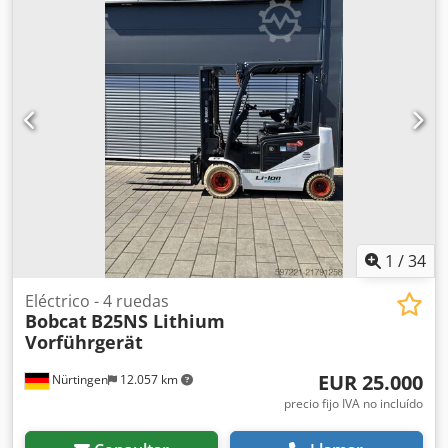
la batería:
51,2 V
, longitud de la horquilla:
1.150 mm
,
tamaño del neumático delantero:
18x7-6 weiss
, tamaño
del neumático trasero:
16x6-8 weiss
, peso total:
3.460 kg
,
5230052 Número de serie: OBA06-000030 Especificaciones
de la batería: 51,2 V, 277 Ah, de iones de litio. Djdpfx Akozp
Tz Dsiowa
1
/
34
Eléctrico - 4 ruedas
Bobcat
B25NS Lithium
Vorführgerät
EUR 25.000
Nürtingen
12.057 km
precio fijo IVA no incluído