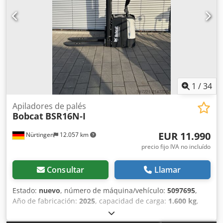
1
/
34
Apiladores de palés
Bobcat
BSR16N-I
EUR 11.990
Nürtingen
12.057 km
precio fijo IVA no incluído
Consultar
Llamar
Estado:
nuevo
, número de máquina/vehículo:
5097695
,
Año de fabricación:
2025
, capacidad de carga:
1.600 kg
,
altura de elevación:
4.620 mm
, ascensor libre:
1.400 mm
,
centro de carga:
600 mm
, tipo de combustible:
eléctrico
,