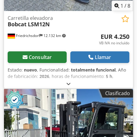
1
/
8
Carretilla elevadora
Bobcat
LSM12N
EUR 4.250
Friedrichsdorf
12.132 km
VB IVA no incluído
Consultar
Llamar
Estado:
nuevo
, Funcionalidad:
totalmente funcional
, Año
de fabricación:
2026
, horas de funcionamiento:
5 h
,
capacidad de carga:
1.200 kg
, altura de elevación:
3.200
mm
, tipo de combustible:
eléctrico
, tipo de mástil:
dúplex
,
Clasificado
altura de construcción:
2.150 mm
, longitud de la horquilla:
1.150 mm
, peso en vacío:
585 kg
, longitud total:
1.710 mm
,
tipo de accionamiento:
Elektro
, ancho de construcción:
800 mm
, Apilador Centro de carga: 600 mm Dwodpfsy Uz
Sqjx Akioa Ancho de horquillas: 180 mm Grosor de
horquillas: 60 mm Tipo de mástil: Dúplex Estado: Nuevo
Estado técnico: Nuevo Tipo de neumático delantero: