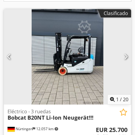
Clasificado
1
/
20
Eléctrico - 3 ruedas
Bobcat
B20NT Li-Ion Neugerät!!!
EUR 25.700
Nürtingen
12.057 km