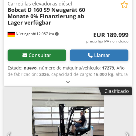
Carretillas elevadoras diésel
Bobcat
D 160 S9 Neugerät 60
Monate 0% Finanzierung ab
Lager verfügbar
EUR 189.999
Nürtingen
12.057 km
precio fijo IVA no incluído
Consultar
Llamar
Estado:
nuevo
, número de máquina/vehículo:
17279
, Año
de fabricación:
2026
, capacidad de carga:
16.000 kg
, altura
de elevación:
4.000 mm
, ascensor libre:
1.480 mm
, centro
de carga:
600 mm
, tipo de combustible:
diésel
, tipo de
Clasificado
mástil:
triple
, altura de construcción:
3.030 mm
, longitud
de la horquilla:
2.400 mm
, tamaño del neumático
delantero:
12.00-20 100%
, tamaño del neumático trasero:
12.00-20 100%
, peso total:
19.300 kg
, Equipamiento:
cabina
, 5218640 Dwodpfx Akszp T Auoioa Número de serie:
FDC0H-5107-00494