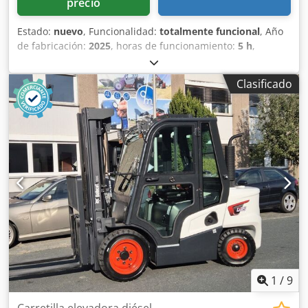
precio
Estado:
nuevo
, Funcionalidad:
totalmente funcional
, Año
de fabricación:
2025
, horas de funcionamiento:
5 h
,
capacidad de carga:
1.600 kg
, altura de elevación:
4.620
mm
, ascensor libre:
1.520 mm
, tipo de combustible:
Clasificado
eléctrico
, tipo de mástil:
triple
, altura de construcción:
2.108 mm
, longitud de la horquilla:
1.150 mm
, peso en
vacío:
1.340 kg
, longitud total:
1.964 mm
, tipo de
accionamiento:
Elektro
, ancho de construcción:
820 mm
,
Transpaleta Centro de carga: 600 Ancho de la horquilla:
560 mm Tipo de mástil: Triplex Condición: Nuevo Estado
técnico: Nuevo Tipo de neumáticos delanteros: poliuretano
Estado de los neumáticos delanteros: 80 - 100% Tipo de
neumáticos traseros: poliuretano Estado de los neumáticos
traseros: 80 - 100% Voltaje de la batería: 24 V Batería Ah:
150 Ah Dwjdpfewi Acgsx Akioa Tipo de batería: iones de
litio Año de fabricación de la batería: 2025 Estado de la
batería: 80 - 100% Carrera inicial, carrera libre completa,
certificado CE, Batería de iones de litio que no requiere
1
/
9
mantenimiento.
Carretilla elevadora diésel