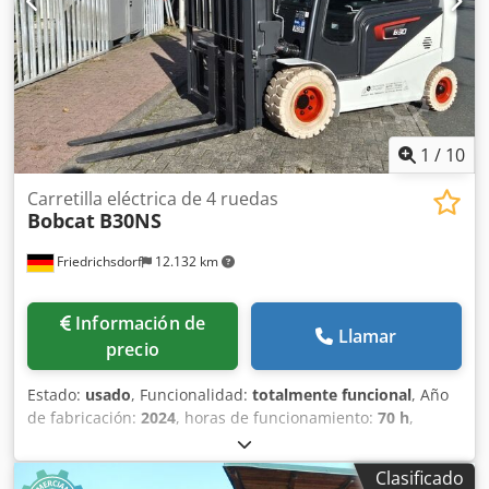
Poliuretano Estado del neumático delantero: 80 - 100%
Tipo de neumático trasero: Poliuretano Estado del
neumático trasero: 80 - 100% Batería Voltios: 24V Batería
Ah: 60Ah Tipo de batería: Ion de litio Año de fabricación de
la batería: 2026 Estado de la batería: 80 - 100% Certificado
CE, Batería de ion de litio libre de mantenimiento 24 V
1
/
10
Carretilla eléctrica de 4 ruedas
Bobcat
B30NS
Friedrichsdorf
12.132 km
Información de
Llamar
precio
Estado:
usado
, Funcionalidad:
totalmente funcional
, Año
de fabricación:
2024
, horas de funcionamiento:
70 h
,
capacidad de carga:
3.000 kg
, altura de elevación:
4.710
mm
, ascensor libre:
1.475 mm
, tipo de combustible:
Clasificado
eléctrico
, tipo de mástil:
triple
, altura de construcción: