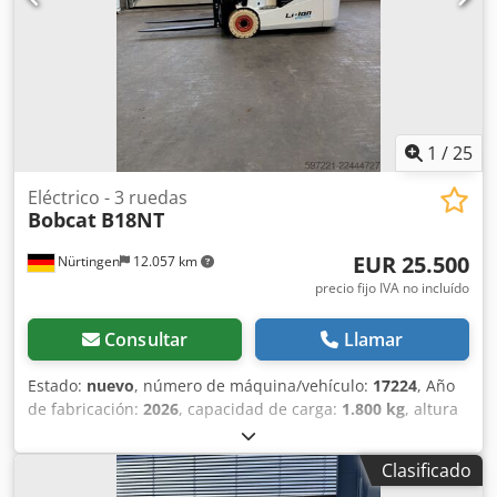
1
/
25
Eléctrico - 3 ruedas
Bobcat
B18NT
EUR 25.500
Nürtingen
12.057 km
precio fijo IVA no incluído
Consultar
Llamar
Estado:
nuevo
, número de máquina/vehículo:
17224
, Año
de fabricación:
2026
, capacidad de carga:
1.800 kg
, altura
de elevación:
4.800 mm
, ascensor libre:
1.484 mm
, centro
de carga:
500 mm
, tipo de combustible:
eléctrico
, tipo de
Clasificado
mástil:
triple
, altura de construcción:
2.215 mm
, voltaje de