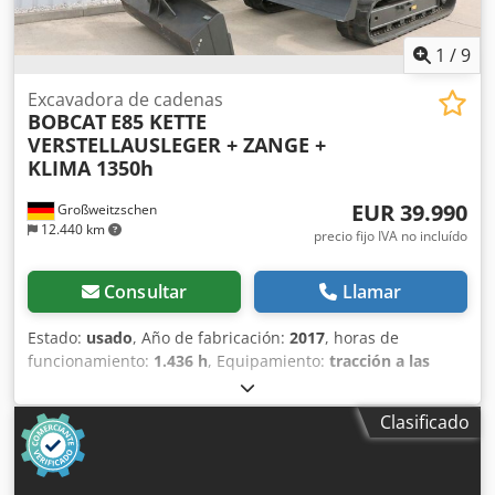
1
/
9
Excavadora de cadenas
BOBCAT
E85 KETTE
VERSTELLAUSLEGER + ZANGE +
KLIMA 1350h
EUR 39.990
Großweitzschen
12.440 km
precio fijo IVA no incluído
Consultar
Llamar
Estado:
usado
, Año de fabricación:
2017
, horas de
funcionamiento:
1.436 h
, Equipamiento:
tracción a las
cuatro ruedas
, Ofrecemos una máquina E85 poco común,
no procedente de una empresa de construcción pequeña,
Clasificado
con aire acondicionado. * BRAZO EXTENDIBLE con
PINZA/DEDO * Pala hidráulica para excavación, disponible
como opción, en stock con un precio adicional justo. *