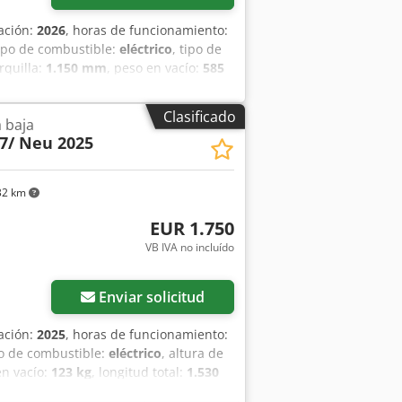
cación:
2026
, horas de funcionamiento:
tipo de combustible:
eléctrico
, tipo de
rquilla:
1.150 mm
, peso en vacío:
585
o de construcción:
800 mm
, Apilador
as: 180 mm Grosor de horquillas: 60
Clasificado
a baja
po de neumático delantero: Poliuretano
7/ Neu 2025
ro: Poliuretano Estado del neumático
ría: Ion de litio Año de fabricación de
a de ion de litio libre de
32 km
EUR 1.750
VB IVA no incluído
Enviar solicitud
cación:
2025
, horas de funcionamiento:
po de combustible:
eléctrico
, altura de
en vacío:
123 kg
, longitud total:
1.530
mm
, Carretilla elevadora de bajo