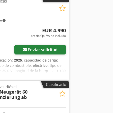
icas
km
EUR 4.990
precio fijo IVA no incluído
Enviar solicitud
ricación:
2025
, capacidad de carga:
tipo de combustible:
eléctrico
, tipo de
a:
25,6 V
, longitud de la horquilla:
1.150
fx Aboytldgjtsrf Especificaciones de
Clasificado
as diésel
 Neugerät 60
nzierung ab