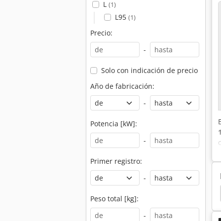
L
(1)
L95
(1)
Precio:
-
Solo con indicación de precio
Año de fabricación:
-
Potencia [kW]:
-
Primer registro:
-
Takeuchi
Kubota Bx 2670
Kubota Bx 2370
Peso total [kg]:
-