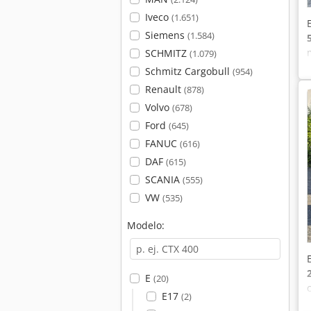
Iveco
(1.651)
Siemens
(1.584)
SCHMITZ
(1.079)
Schmitz Cargobull
(954)
Renault
(878)
Volvo
(678)
Ford
(645)
FANUC
(616)
DAF
(615)
SCANIA
(555)
VW
(535)
Modelo:
E
(20)
E17
(2)