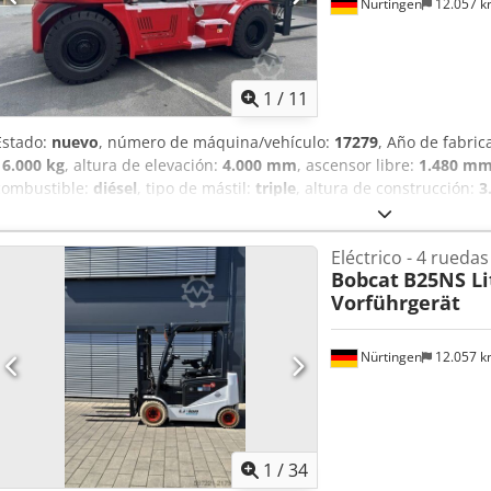
Nürtingen
12.057 
1
/
11
Estado:
nuevo
, número de máquina/vehículo:
17279
, Año de fabric
16.000 kg
, altura de elevación:
4.000 mm
, ascensor libre:
1.480 m
combustible:
diésel
, tipo de mástil:
triple
, altura de construcción:
3
2.400 mm
, tamaño del neumático delantero:
12.00-20 100%
, tamañ
100%
, peso total:
19.300 kg
, Equipamiento:
cabina
, 5218640 Cedpfx
Eléctrico - 4 ruedas
FDC0H-5107-00494
Bobcat
B25NS L
Vorführgerät
Nürtingen
12.057 
1
/
34