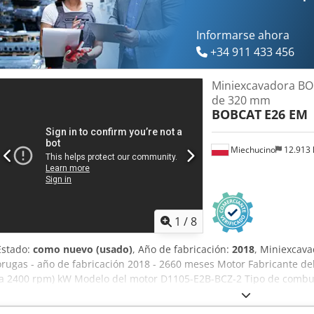
vehículos usados como parte del pago y la posibilidad de alquilar 
odo tipo.----
Informarse ahora
+34 911 433 456
Miniexcavadora BO
de 320 mm
BOBCAT
E26 EM
Miechucino
12.913
1
/
8
Estado:
como nuevo (usado)
, Año de fabricación:
2018
, Miniexcav
orugas - año de fabricación 2018 - 2660 meses Motor Fabricante de
(a 2400 rpm) kW Modelo del motor D1105-E2B-BCZ-2 Tipo de combus
Cilindrada 1,123 litros Par motor 71,2 Nm Agua de refrigeración D
libre al suelo 532 mm Anchura (mín./máx. en función del ancho de