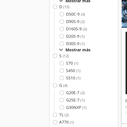
Mostrar más
D
(15)
t
D50C-9
(3)
D90S-9
(2)
D160S-9
(2)
D20S-9
(1)
D30S-9
(1)
Mostrar más
S
(12)
S70
(1)
S450
(1)
S510
(1)
G
(4)
G20E-7
(2)
G25E-7
(1)
G30NXP
(1)
TL
(2)
A770
(1)