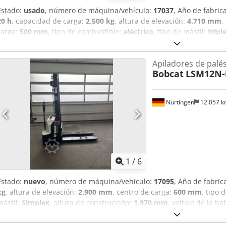
Estado:
usado
, número de máquina/vehículo:
17037
, Año de fabric
20 h
, capacidad de carga:
2.500 kg
, altura de elevación:
4.710 mm
,
carga:
500 mm
, tipo de combustible:
eléctrico
, tipo de mástil:
tripl
voltaje de la batería:
48 V
, longitud de la horquilla:
1.200 mm
, tam
tamaño del neumático trasero:
18X7-8
, peso total:
3.552 kg
, 51410
Apiladores de palé
Crsdpey Hau Iofx Abtjf Especificaciones de la batería: 48 V, 600 Ah, d
Bobcat
LSM12N-i
Nürtingen
12.057 
1
/
6
Estado:
nuevo
, número de máquina/vehículo:
17095
, Año de fabric
kg
, altura de elevación:
2.900 mm
, centro de carga:
600 mm
, tipo 
mástil:
Simplex
, altura de construcción:
1.970 mm
, voltaje de la ba
1.150 mm
, peso total:
665 kg
, 5180321 Número de serie: OBWNR-000
24 V, 60 Ah Crodpjzfd Dbofx Abtef