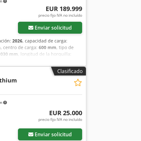
km
EUR 189.999
precio fijo IVA no incluído
Enviar solicitud
ación:
2026
, capacidad de carga:
m
, centro de carga:
600 mm
, tipo de
.030 mm
, longitud de la horquilla:
o del neumático trasero:
12.00-20
 Aszp T Auebterf Número de serie:
Clasificado
ithium
km
EUR 25.000
precio fijo IVA no incluído
Enviar solicitud