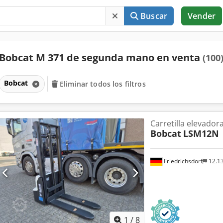
Buscar
Vender
Bobcat M 371 de segunda mano en venta
(100
Bobcat
Eliminar todos los filtros
Carretilla elevador
Bobcat
LSM12N
Friedrichsdorf
12.1
1
/
8