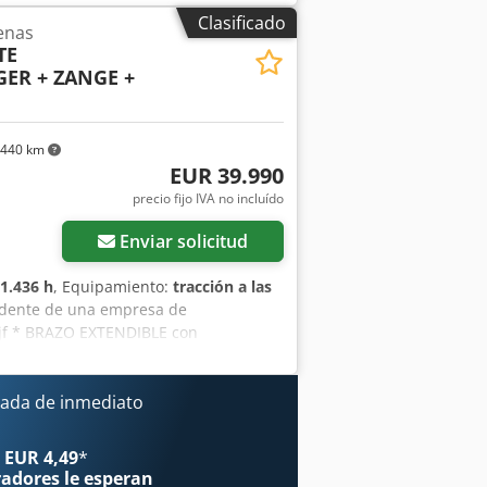
las: 160 mm Grosor de las horquillas:
Clasificado
enas
tipo: Vulkollan Credpfszrildjx Abtof
TE
tipo: Vulkollan Estado de los
ER + ZANGE +
e la batería: 20 Ah Tipo de batería:
tería: 80-100% Certificado CE Batería
.440 km
EUR 39.990
precio fijo IVA no incluído
Enviar solicitud
1.436 h
, Equipamiento:
tracción a las
edente de una empresa de
tjf * BRAZO EXTENDIBLE con
ión, en stock con un precio adicional
odelo para el mercado alemán. * Solo
al en 2025 en BOBCAT. * Motor diésel
ada de inmediato
ales. * Sistema de cambio rápido. *
 taller especializado en vehículos y
 EUR 4,49
*
iso, financiación, aceptación de
radores
le esperan