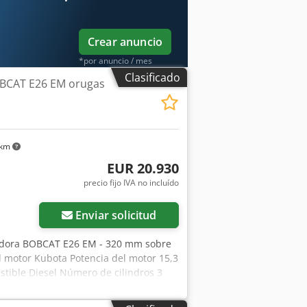
con opción a compra de vehículos de
Crear anuncio
*por anuncio / mes
Clasificado
BCAT E26 EM orugas
 km
EUR 20.930
precio fijo IVA no incluído
Enviar solicitud
adora BOBCAT E26 EM - 320 mm sobre
l motor Kubota Potencia del motor 15,3
tible Diesel Número de cilindros 3
imensiones Altura total 2357 mm Altura
 vía) 1398 mm 320 mm de ancho de vía