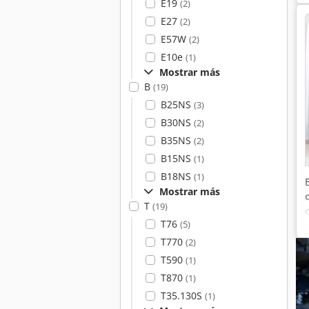
E19
(2)
E27
(2)
E57W
(2)
E10e
(1)
Mostrar más
B
(19)
B25NS
(3)
B30NS
(2)
B35NS
(2)
B15NS
(1)
B18NS
(1)
Mostrar más
T
(19)
T76
(5)
T770
(2)
T590
(1)
T870
(1)
T35.130S
(1)