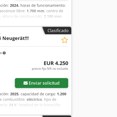
ación:
2024
, horas de funcionamiento:
 ascensor libre:
1.700 mm
, centro de
e
, altura de construcción:
2.180 mm
,
año del neumático delantero:
23X9-10
,
46 Número de serie: FBA47-4880-01823
Clasificado
s
e litio.
 Neugerät!!!
km
EUR 4.250
precio fijo IVA no incluído
Enviar solicitud
ación:
2025
, capacidad de carga:
1.200
de combustible:
eléctrico
, tipo de
tería:
24 V
, longitud de la horquilla:
081 Especificaciones de la batería: