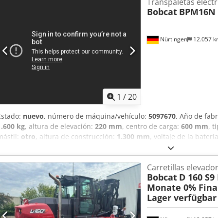
Transpaletas eléctr
Bobcat
BPM16N
Nürtingen
12.057 
1
/
20
Estado:
nuevo
, número de máquina/vehículo:
5097670
, Año de fab
1.600 kg
, altura de elevación:
220 mm
, centro de carga:
600 mm
, 
mástil:
otro
, altura de construcción:
1.300 mm
, voltaje de la baterí
mm
, peso total:
400 kg
, 5097670 Número de serie: OBWN3-0000 Cjdp
la batería: 25,6 V, 150 Ah
Carretillas elevador
Bobcat
D 160 S9
Monate 0% Fina
Lager verfügbar