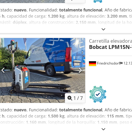
Estado:
nuevo
, Funcionalidad:
totalmente funcional
, Año de fabri
5 h
, capacidad de carga:
1.200 kg
, altura de elevación:
3.200 mm
, 
mástil:
dúplex
, altura de construcción:
2.150 mm
, longitud de la ho
kg
, longitud total:
1.710 mm
, tipo de accionamiento:
Elektro
, anch
Centro de carga: 600 mm Crsdpfx Aboy Uz Sqetef Ancho de horquill
Carretilla elevador
mm Tipo de mástil: Dúplex Estado: Nuevo Estado técnico: Nuevo Ti
Bobcat
LPM15N-
Estado del neumático delantero: 80 - 100% Tipo de neumático trase
trasero: 80 - 100% Batería Voltios: 24V Batería Ah: 60Ah Tipo de bate
la batería: 2026 Estado de la batería: 80 - 100% Certificado CE, Baterí
Friedrichsdorf
12.1
mantenimiento 24 V
1
/
7
Estado:
nuevo
, Funcionalidad:
totalmente funcional
, Año de fabri
2 h
, capacidad de carga:
1.500 kg
, altura de elevación:
115 mm
, ti
construcción:
1.160 mm
, longitud de la horquilla:
1.150 mm
, peso 
mm
, tipo de accionamiento:
Elektro
, ancho de construcción:
540 