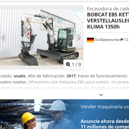
recorrido Centro de gravedad de la carga: 600 Ancho de las horquil
Excavadora de cad
47 mm Estado: Nuevo Estado técnico: Nuevo Neumáticos delanteros, 
BOBCAT
E85 KET
Estado de los neumáticos delanteros: 80-100% Neumáticos traseros, 
VERSTELLAUSLEG
neumáticos traseros: 60-80% Voltaje de la batería: 24 V Capacidad d
KLIMA 1350h
Iones de litio Año de fabricación de la batería: 2024 Estado de la ba
de iones de litio, sin mantenimiento, 24 V.
Großweitzschen
12
1
/
9
Estado:
usado
, Año de fabricación:
2017
, horas de funcionamiento:
cuatro ruedas
, Ofrecemos una máquina E85 poco común, no proc
construcción pequeña, con aire acondicionado. Crsdpfx Ajzr Avvsb
PINZA/DEDO * Pala hidráulica para excavación, disponible como opc
justo. * Procedente de una empresa de construcción pequeña. * M
1350 horas de funcionamiento. * Orugas de goma. * Revisión gener
Vender maquinaria us
de 44 kW, fabricante Yanmar. * Tuberías para herramientas adicion
Faros adicionales. * Estado de conservación excelente. ----Somos un
Anuncie ahora desde
maquinaria de construcción. Ofrecemos una cotización sin comprom
11 millones de comp