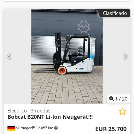
Clasificado
1
/
20
Eléctrico - 3 ruedas
Bobcat
B20NT Li-Ion Neugerät!!!
EUR 25.700
Nürtingen
12.057 km