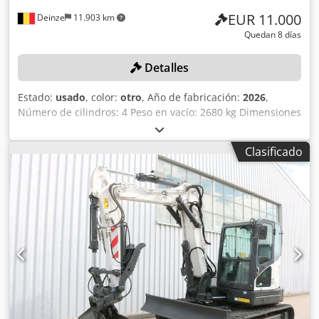
EUR 11.000
Deinze
11.903 km
Quedan 8 días
Detalles
Estado:
usado
, color:
otro
, Año de fabricación:
2026
,
Número de cilindros: 4 Peso en vacío: 2680 kg Dimensiones
(largo x ancho x alto): 337 x 172 x 197 cm Sistema de
cambio rápido: sí Peso propio: 2680 kg Dimensiones de
Clasificado
transporte: 3378 x 1727 x 1972 mm Marca y modelo del
motor: Kubota V2403 Potencia: 36,5 kW / 48,9 CV Cilindros:
4 Tamaño de los neumáticos: ruedas delanteras y traseras:
30x10-16 Ancho de la pala: 1730 mm Equipamiento:
sistema de cambio rápido mecánico Función adicional: Sin
certificación ni registro CE Sin documentación Dwsdpfezrv
Ulsx Abuoa