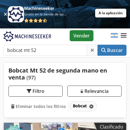
Machineseeker
A la aplicación
Gratis en la tienda de aplicaciones
Vender
Buscar
Bobcat Mt 52 de segunda mano en
venta
(97)
Filtro
Relevancia
Bobcat
Eliminar todos los filtros
Clasificado