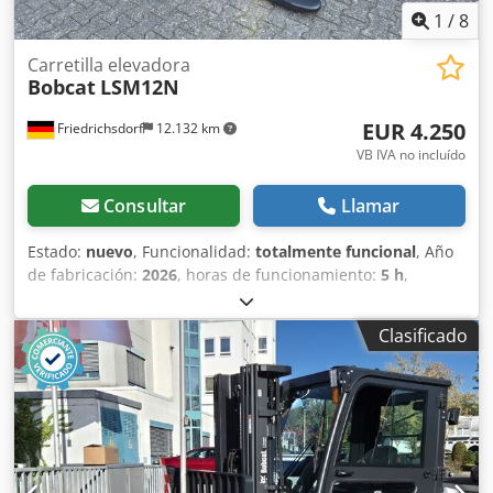
1
/
8
Carretilla elevadora
Bobcat
LSM12N
EUR 4.250
Friedrichsdorf
12.132 km
VB IVA no incluído
Consultar
Llamar
Estado:
nuevo
, Funcionalidad:
totalmente funcional
, Año
de fabricación:
2026
, horas de funcionamiento:
5 h
,
capacidad de carga:
1.200 kg
, altura de elevación:
3.200
mm
, tipo de combustible:
eléctrico
, tipo de mástil:
dúplex
,
Clasificado
altura de construcción:
2.150 mm
, longitud de la horquilla:
1.150 mm
, peso en vacío:
585 kg
, longitud total:
1.710 mm
,
tipo de accionamiento:
Elektro
, ancho de construcción:
800 mm
, Apilador Centro de carga: 600 mm Dwedpfx Asy
Uz Sqjbusa Ancho de horquillas: 180 mm Grosor de
horquillas: 60 mm Tipo de mástil: Dúplex Estado: Nuevo
Estado técnico: Nuevo Tipo de neumático delantero: