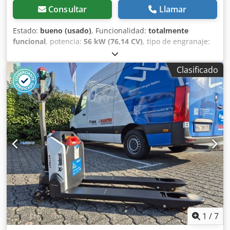
Consultar
Llamar
Estado:
bueno (usado)
, Funcionalidad:
totalmente
funcional
, potencia:
56 kW (76,14 CV)
, tipo de engranaje:
hidrostático
, tipo de combustible:
diésel
, potencia de
elevación:
2.200 kg/m
, Año de fabricación:
2008
, horas de
Clasificado
funcionamiento:
4.871 h
, Equipamiento:
cabina, horquillas
para palés
, Cargadora telescópica BOBCAT T2250 Año de
fabricación: 2008 Según contador: 4.871 horas Capacidad
de elevación: 2,2 toneladas Altura de elevación: 5 metros
Potencia: 56 kW Transmisión hidrostática de 2 velocidades
Altura total: solo 198 cm Ancho total: solo 190 cm - Incluye
horquilla Djdpfszr En Isx Abuowa - Acoplamiento rápido
mecánico - Circuito auxiliar hasta el soporte de la horquilla
- Tracción a las cuatro ruedas - 3 modos de dirección -
Control mediante joystick - Cámara de visión trasera -
Cabina con calefacción - Sistema de iluminación con
intermitentes - Lista para su uso inmediato - Buenos
neumáticos - Incluye homologación para carretera (Países
Bajos) Precio de venta: 21.900,00 € (neto) ¡También es
1
/
7
posible una entrega económica! Con un recargo, también