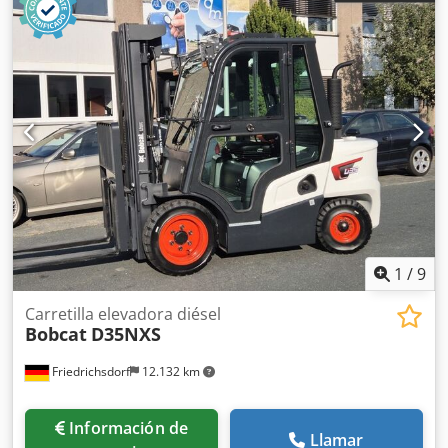
1
/
9
Carretilla elevadora diésel
Bobcat
D35NXS
Friedrichsdorf
12.132 km
Información de
Llamar