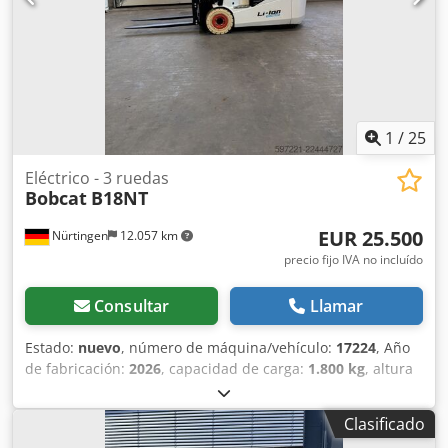
1
/
25
Eléctrico - 3 ruedas
Bobcat
B18NT
EUR 25.500
Nürtingen
12.057 km
precio fijo IVA no incluído
Consultar
Llamar
Estado:
nuevo
, número de máquina/vehículo:
17224
, Año
de fabricación:
2026
, capacidad de carga:
1.800 kg
, altura
de elevación:
4.800 mm
, ascensor libre:
1.484 mm
, centro
de carga:
500 mm
, tipo de combustible:
eléctrico
, tipo de
Clasificado
mástil:
triple
, altura de construcción:
2.215 mm
, voltaje de