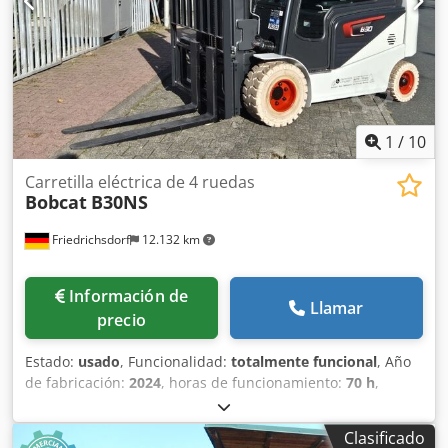
Poliuretano Estado del neumático delantero: 80 - 100%
Tipo de neumático trasero: Poliuretano Estado del
neumático trasero: 80 - 100% Batería Voltios: 24V Batería
Ah: 60Ah Tipo de batería: Ion de litio Año de fabricación de
la batería: 2026 Estado de la batería: 80 - 100% Certificado
CE, Batería de ion de litio libre de mantenimiento 24 V
1
/
10
Carretilla eléctrica de 4 ruedas
Bobcat
B30NS
Friedrichsdorf
12.132 km
Información de
Llamar
precio
Estado:
usado
, Funcionalidad:
totalmente funcional
, Año
de fabricación:
2024
, horas de funcionamiento:
70 h
,
capacidad de carga:
3.000 kg
, altura de elevación:
4.710
mm
, ascensor libre:
1.475 mm
, tipo de combustible:
Clasificado
eléctrico
, tipo de mástil:
triple
, altura de construcción: