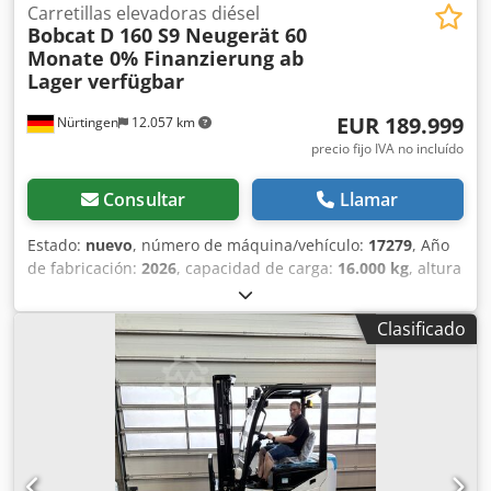
Carretillas elevadoras diésel
Bobcat
D 160 S9 Neugerät 60
Monate 0% Finanzierung ab
Lager verfügbar
EUR 189.999
Nürtingen
12.057 km
precio fijo IVA no incluído
Consultar
Llamar
Estado:
nuevo
, número de máquina/vehículo:
17279
, Año
de fabricación:
2026
, capacidad de carga:
16.000 kg
, altura
de elevación:
4.000 mm
, ascensor libre:
1.480 mm
, centro
de carga:
600 mm
, tipo de combustible:
diésel
, tipo de
Clasificado
mástil:
triple
, altura de construcción:
3.030 mm
, longitud
de la horquilla:
2.400 mm
, tamaño del neumático
delantero:
12.00-20 100%
, tamaño del neumático trasero:
12.00-20 100%
, peso total:
19.300 kg
, Equipamiento:
cabina
, 5218640 Dodpfxezp T Aus Abuewa Número de
serie: FDC0H-5107-00494