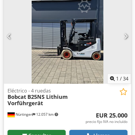
la batería:
51,2 V
, longitud de la horquilla:
1.150 mm
,
tamaño del neumático delantero:
18x7-6 weiss
, tamaño
del neumático trasero:
16x6-8 weiss
, peso total:
3.460 kg
,
5230052 Número de serie: OBA06-000030 Dedpozp Tz Defx
Abuswa Especificaciones de la batería: 51,2 V, 277 Ah, de
iones de litio.
1
/
34
Eléctrico - 4 ruedas
Bobcat
B25NS Lithium
Vorführgerät
EUR 25.000
Nürtingen
12.057 km
precio fijo IVA no incluído