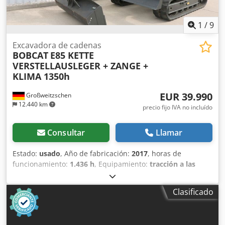
1
/
9
Excavadora de cadenas
BOBCAT
E85 KETTE
VERSTELLAUSLEGER + ZANGE +
KLIMA 1350h
EUR 39.990
Großweitzschen
12.440 km
precio fijo IVA no incluído
Consultar
Llamar
Estado:
usado
, Año de fabricación:
2017
, horas de
funcionamiento:
1.436 h
, Equipamiento:
tracción a las
cuatro ruedas
, Ofrecemos una máquina E85 poco común,
no procedente de una empresa de construcción pequeña,
Clasificado
con aire acondicionado. Dwodezr Avvspfx Abuea * BRAZO
EXTENDIBLE con PINZA/DEDO * Pala hidráulica para
excavación, disponible como opción, en stock con un