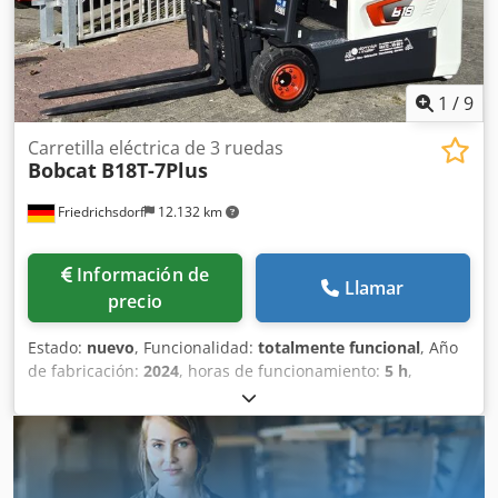
traseros: 80 - 100% Voltaje de la batería: 24 V Batería Ah:
150 Ah Tipo de batería: iones de litio Año de fabricación de
la batería: 2025 Estado de la batería: 80 - 100% Dwodpfx
Aewi Acgjbuea Carrera inicial, carrera libre completa,
certificado CE, Batería de iones de litio que no requiere
1
/
9
mantenimiento.
Carretilla eléctrica de 3 ruedas
Bobcat
B18T-7Plus
Friedrichsdorf
12.132 km
Información de
Llamar
precio
Estado:
nuevo
, Funcionalidad:
totalmente funcional
, Año
de fabricación:
2024
, horas de funcionamiento:
5 h
,
capacidad de carga:
1.800 kg
, altura de elevación:
4.750
mm
, ascensor libre:
1.540 mm
, tipo de combustible:
eléctrico
, tipo de mástil:
triple
, altura de construcción:
2.130 mm
, potencia:
6 kW (8,16 CV)
, anchura del
portahorquillas:
902 mm
, longitud de la horquilla:
1.200