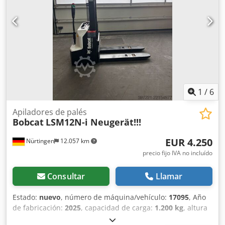
Número de serie: FBA47-4880-01823 Especificaciones de la
batería: 48 V, 600 Ah, de litio.
1
/
6
Apiladores de palés
Bobcat
LSM12N-i Neugerät!!!
EUR 4.250
Nürtingen
12.057 km
precio fijo IVA no incluído
Consultar
Llamar
Estado:
nuevo
, número de máquina/vehículo:
17095
, Año
de fabricación:
2025
, capacidad de carga:
1.200 kg
, altura
de elevación:
2.900 mm
, centro de carga:
600 mm
, tipo de