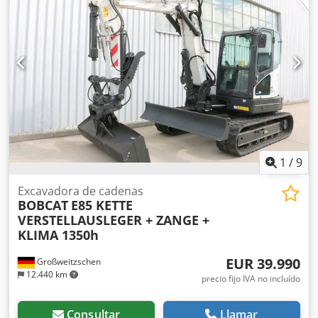
delantero:
7.00-15 5.50
, tamaño del neumático trasero:
6.50-10
, peso total:
4.053 kg
, 5215420 Csdozr Db Hspfx
Apvsrf Número de serie: FDA2A-5052-00236
1
/
9
Excavadora de cadenas
BOBCAT
E85 KETTE
VERSTELLAUSLEGER + ZANGE +
KLIMA 1350h
EUR 39.990
Großweitzschen
12.440 km
precio fijo IVA no incluído
Consultar
Llamar