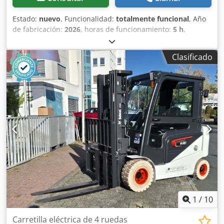
Estado:
nuevo
, Funcionalidad:
totalmente funcional
, Año
de fabricación:
2026
, horas de funcionamiento:
5 h
,
capacidad de carga:
1.200 kg
, altura de elevación:
3.200
mm
, tipo de combustible:
eléctrico
, tipo de mástil:
dúplex
,
Clasificado
altura de construcción:
2.150 mm
, longitud de la horquilla:
1.150 mm
, peso en vacío:
585 kg
, longitud total:
1.710 mm
,
tipo de accionamiento:
Elektro
, ancho de construcción:
800 mm
, Apilador Centro de carga: 600 mm Ancho de
horquillas: 180 mm Grosor de horquillas: 60 mm Tipo de
mástil: Dúplex Csdpfx Apsy Uz Sqsvjrf Estado: Nuevo
Estado técnico: Nuevo Tipo de neumático delantero:
Poliuretano Estado del neumático delantero: 80 - 100%
Tipo de neumático trasero: Poliuretano Estado del
neumático trasero: 80 - 100% Batería Voltios: 24V Batería
Ah: 60Ah Tipo de batería: Ion de litio Año de fabricación de
la batería: 2026 Estado de la batería: 80 - 100% Certificado
CE, Batería de ion de litio libre de mantenimiento 24 V
1
/
10
Carretilla eléctrica de 4 ruedas