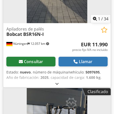
1
/
34
Apiladores de palés
Bobcat
BSR16N-I
EUR 11.990
Nürtingen
12.057 km
precio fijo IVA no incluído
Consultar
Llamar
Estado:
nuevo
, número de máquina/vehículo:
5097695
,
Año de fabricación:
2025
, capacidad de carga:
1.600 kg
,
altura de elevación:
4.620 mm
, ascensor libre:
1.400 mm
,
centro de carga:
600 mm
, tipo de combustible:
eléctrico
,
Clasificado
tipo de mástil:
triple
, altura de construcción:
2.120 mm
,
voltaje de la batería:
25,6 V
, longitud de la horquilla:
1.150
mm
, peso total:
1.412 kg
, 5097695 Número de serie:
OBWNQ-00000 Csdpfsytld Tox Apvorf Especificaciones de