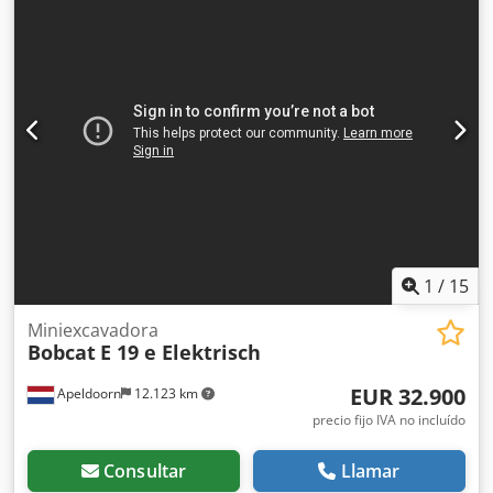
PIN, sistema de cámaras delante y detrás, sistema de
advertencia de colisión trasera, posicionamiento vertical
automático del mástil, ajuste simultáneo de las horquillas
con válvula de desplazamiento lateral
1
/
15
Miniexcavadora
Bobcat
E 19 e Elektrisch
EUR 32.900
Apeldoorn
12.123 km
precio fijo IVA no incluído
Consultar
Llamar