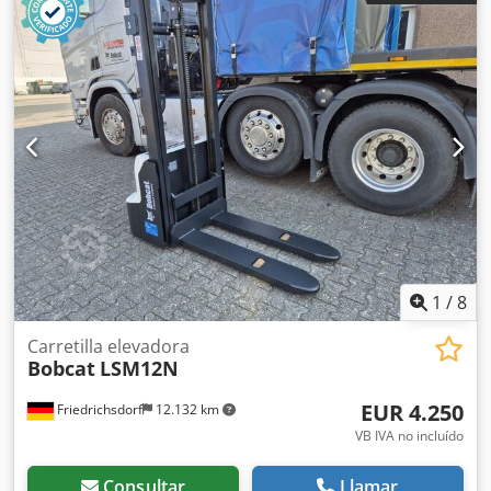
2.008 mm
, longitud de la horquilla:
1.150 mm
, peso en
vacío:
1.340 kg
, longitud total:
1.964 mm
, tipo de
accionamiento:
Elektro
, ancho de construcción:
820 mm
,
Carretilla elevadora Centro de gravedad de la carga: 600
Anchura de horquilla: 560 mm Tipo de mástil: Triplex
Estado: Nueva Crodpfx Aswzpc Dspvjf Estado técnico:
Nuevo Tipo de neumáticos delanteros: Poliuretano Estado
de los neumáticos delanteros: 80 - 100% Neumáticos
traseros Tipo: Poliuretano Neumáticos traseros Estado: 80 -
100% Voltios de la batería: 24V Batería Ah: 300Ah Tipo de
batería: PzS Año de construcción de la batería: 2024 Estado
de la batería: 80 - 100% Carrera libre completa, certificado
CE, Aquamatics para las células de la batería
1
/
8
Carretilla elevadora
Bobcat
LSM12N
EUR 4.250
Friedrichsdorf
12.132 km
VB IVA no incluído
Consultar
Llamar