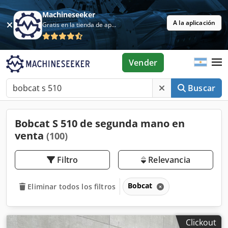
Machineseeker
A la aplicación
Gratis en la tienda de aplicaciones
Vender
Buscar
Bobcat S 510 de segunda mano en
venta
(100)
Filtro
Relevancia
Bobcat
Eliminar todos los filtros
Clickout