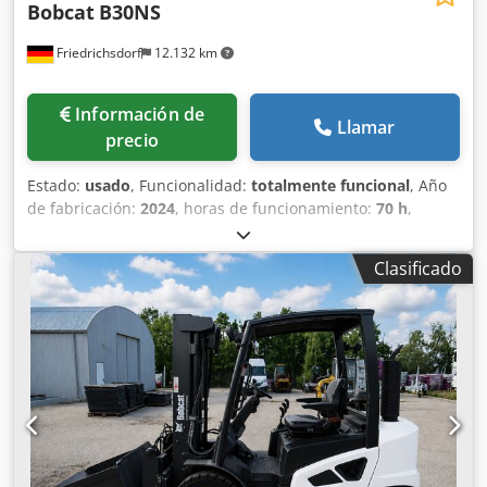
Bobcat
B30NS
Friedrichsdorf
12.132 km
Información de
Llamar
precio
Estado:
usado
, Funcionalidad:
totalmente funcional
, Año
de fabricación:
2024
, horas de funcionamiento:
70 h
,
capacidad de carga:
3.000 kg
, altura de elevación:
4.710
mm
, ascensor libre:
1.475 mm
, tipo de combustible:
Clasificado
eléctrico
, tipo de mástil:
triple
, altura de construcción:
2.145 mm
, potencia:
16 kW (21,75 CV)
, anchura del
portahorquillas:
1.116 mm
, longitud de la horquilla:
1.200
mm
, peso en vacío:
4.850 kg
, longitud total:
2.520 mm
,
tipo de accionamiento:
Elektro
, ancho de construcción:
1.244 mm
, Apilador eléctrico de 4 ruedas Centro de
gravedad de la carga: 500 Ancho de las horquillas: 122 mm
Grosor de las horquillas: 45 mm Clase ISO: Clase ISO 3 =
2.500 - 4.999 kg Tipo de mástil: Tríplex Clase de velocidad:
15 Estado: Como nuevo Estado técnico: Muy bueno