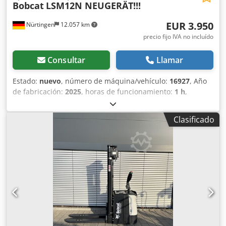
Bobcat
LSM12N NEUGERÄT!!!
EUR 3.950
Nürtingen
12.057 km
precio fijo IVA no incluído
Consultar
Llamar
Estado:
nuevo
, número de máquina/vehículo:
16927
, Año
de fabricación:
2025
, horas de funcionamiento:
1 h
,
capacidad de carga:
1.200 kg
, altura de elevación:
3.620
mm
, centro de carga:
600 mm
, tipo de combustible:
Clasificado
eléctrico
, tipo de mástil:
Simplex
, altura de construcción:
2.280 mm
, voltaje de la batería:
24 V
, longitud de la
horquilla:
1.150 mm
, peso total:
576 kg
, 5108763 Crjdpoyv
S Rmefx Apvjf Número de serie: OBWNL-003130
Especificaciones de la batería: 24 V, 60 Ah.