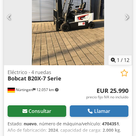
la batería: 25,6 V, 150 Ah.
1
/
12
Eléctrico - 4 ruedas
Bobcat
B20X-7 Serie
EUR 25.990
Nürtingen
12.057 km
precio fijo IVA no incluído
Consultar
Llamar
Estado:
nuevo
, número de máquina/vehículo:
4704351
,
Año de fabricación:
2024
, capacidad de carga:
2.000 kg
,