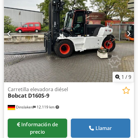
longitud de la horquilla:
1.200 mm
, tamaño del neumático
delantero:
18x7-8
, tamaño del neumático trasero:
15x4,5-8
,
peso total:
3.140 kg
, 5069976 Número de serie: FBA11-
4180-08577 Especificaciones de la batería: 48 V, 575 Ah
Crsdpfeyhizxex Apvjf
1
/
9
Carretilla elevadora diésel
Bobcat
D160S-9
Dinslaken
12.119 km
Información de
Llamar
precio