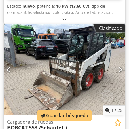
Estado:
nuevo
, potencia:
10 kW (13,60 CV)
, tipo de
combustible:
eléctrico
, color:
otro
, Año de fabricación:
2025
, horas de funcionamiento:
1 h
, Propulsión: oruga
Peso en vacío: 1.910 kg Crsdpfx Aoznrnmspvjf Dimensiones
Clasificado
(L x An x Al): 381 x 98 x 230 cm Marcado CE: sí Estado
general: muy bueno Estado técnico: muy bueno Estado
visual: muy bueno = Opciones y accesorios adicionales = -
Función de martillo/selección - Función de rotación =
Observaciones = General País de fabricación: República
Checa Estado Tipo CE: CE 2 funciones hidráulicas
adicionales para cizalla/cuchara clasificadora, juego de
protección de cilindro, chasis extensible
1
/
25
Guardar búsqueda
Cargadora de ruedas
BOBCAT
553 /Schaufel +