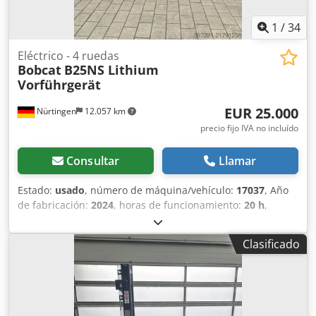
1
/
34
Eléctrico - 4 ruedas
Bobcat
B25NS Lithium
Vorführgerät
EUR 25.000
Nürtingen
12.057 km
precio fijo IVA no incluído
Consultar
Llamar
Estado:
usado
, número de máquina/vehículo:
17037
, Año
de fabricación:
2024
, horas de funcionamiento:
20 h
,
capacidad de carga:
2.500 kg
, altura de elevación:
4.710
mm
, ascensor libre:
1.700 mm
, centro de carga:
500 mm
,
Clasificado
tipo de combustible:
eléctrico
, tipo de mástil:
triple
, altura
de construcción:
2.180 mm
, voltaje de la batería:
48 V
,
longitud de la horquilla:
1.200 mm
, tamaño del neumático
delantero:
23X9-10
, tamaño del neumático trasero:
18X7-8
,
peso total:
3.552 kg
, 5141046 Cjdpfsy Hau Iox Apvsrf