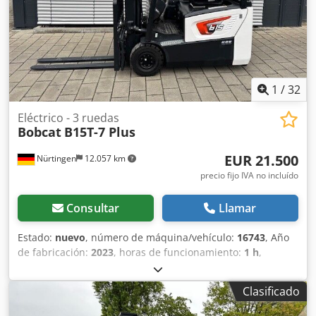
1
/
32
Eléctrico - 3 ruedas
Bobcat
B15T-7 Plus
EUR 21.500
Nürtingen
12.057 km
precio fijo IVA no incluído
Consultar
Llamar
Estado:
nuevo
, número de máquina/vehículo:
16743
, Año
de fabricación:
2023
, horas de funcionamiento:
1 h
,
capacidad de carga:
1.500 kg
, altura de elevación:
4.750
mm
, ascensor libre:
1.545 mm
, centro de carga:
500 mm
,
Clasificado
tipo de combustible:
eléctrico
, tipo de mástil:
triple
, altura
de construcción:
2.130 mm
, voltaje de la batería:
48 V
,