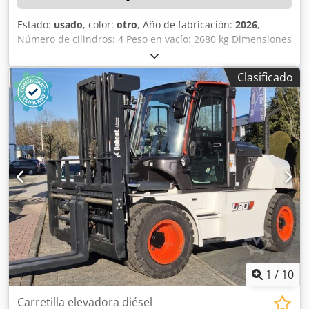
Estado:
usado
, color:
otro
, Año de fabricación:
2026
,
Número de cilindros: 4 Peso en vacío: 2680 kg Dimensiones
(largo x ancho x alto): 337 x 172 x 197 cm Sistema de
cambio rápido: sí Peso propio: 2680 kg Dimensiones de
Clasificado
transporte: 3378 x 1727 x 1972 mm Marca y modelo del
motor: Kubota V2403 Crsdpfx Apjzrv Ulovof Potencia: 36,5
kW / 48,9 CV Cilindros: 4 Tamaño de los neumáticos:
ruedas delanteras y traseras: 30x10-16 Ancho de la pala:
1730 mm Equipamiento: sistema de cambio rápido
mecánico Función adicional: Sin certificación ni registro CE
Sin documentación
1
/
10
Carretilla elevadora diésel