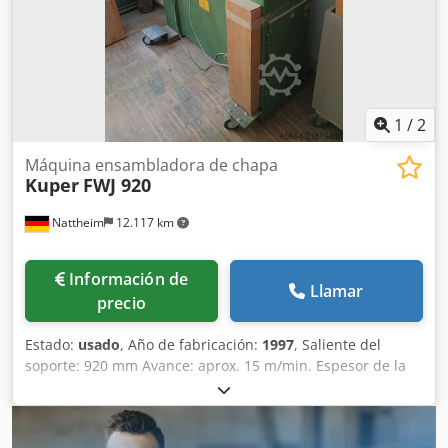
1
/
2
Máquina ensambladora de chapa
Kuper
FWJ 920
Nattheim
12.117 km
Información de
Llamar
precio
Estado:
usado
, Año de fabricación:
1997
, Saliente del
soporte: 920 mm Avance: aprox. 15 m/min. Espesor de la
chapa: aprox. 0,4 - 2 mm Se requiere conexión de aire
comprimido Ubicación de almacenamiento: Nattheim
Crjdpey H Hgkefx Al Sof