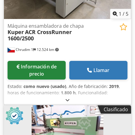
1
/
5
Máquina ensambladora de chapa
Kuper
ACR CrossRunner
1600/2500
Chrudim 1
12.524 km
Información de
Llamar
precio
Estado:
como nuevo (usado)
, Año de fabricación:
2019
,
horas de funcionamiento:
1.800 h
, Funcionalidad:
totalmente funcional
, número de máquina/vehículo:
142400
, Máquina potente y fiable para el procesamiento
Clasificado
industrial de chapas de madera. Construcción robusta,
funcionamiento preciso y solución adecuada para
instalaciones que priorizan la eficiencia y un rendimiento
estable. El modelo CrossRunner 1600/2500 ofrece un