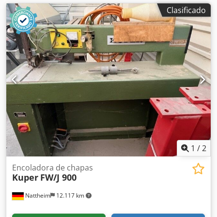
Clasificado
1
/
2
Encoladora de chapas
Kuper
FW/J 900
Nattheim
12.117 km