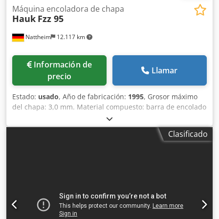
Máquina encoladora de chapa
Hauk
Fzz 95
Nattheim
12.117 km
Información de
Llamar
precio
Estado:
usado
, Año de fabricación:
1995
, Grosor máximo
del chapa: 3,0 mm. Material compuesto: barra de encolado
con calentamiento de los rodillos. Disco: sí. Para el
transporte del chapa sobre la mesa de chapa. Tipo de
Clasificado
máquina: estacionaria. Velocidad de avance: 5-15 m/min.
Tipo de avance: continuo. Distancia entre los soportes: 950
mm. Altura de trabajo o altura de la mesa de alimentación:
940 mm. Descripción: la barra de encolado viene desde
abajo, la cara exterior de las chapas siempre es visible,
con compensación automática del grosor y la tolerancia.
Peso aproximado: 400 kg. Dimensiones: 1700 x 900 x 1550
mm. Potencia del motor: 0,8 kW. Crsdpfx Aezkh S Hel Sef