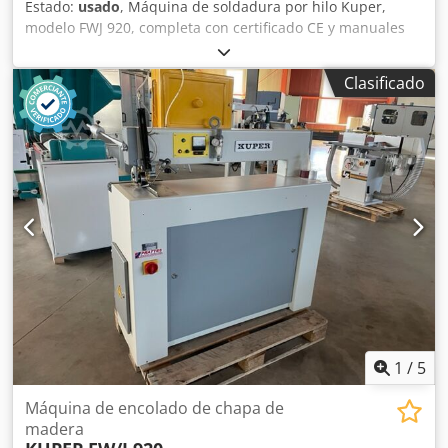
Estado:
usado
, Máquina de soldadura por hilo Kuper,
modelo FWJ 920, completa con certificado CE y manuales
de uso y mantenimiento. Cjdpfezmhpdex Al Ssrf
Clasificado
1
/
5
Máquina de encolado de chapa de
madera