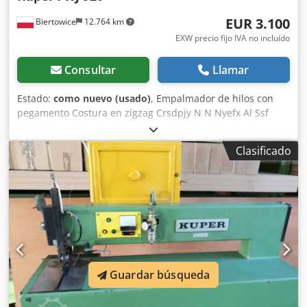
EUR 3.100
Biertowice
12.764 km
EXW precio fijo IVA no incluído
Consultar
Llamar
Estado:
como nuevo (usado)
, Empalmador de hilos con
pegamento Costura en zigzag Crsdpjy N N Nyefx Al Ssf
Calentador de aire Control del pedal Fuente de
alimentación 380V
Clasificado
Guardar búsqueda