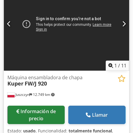
1
/
11
Máquina ensambladora de chapa
Kuper
FW/J 920
Juszczyn
12.749 km
Información de
Llamar
precio
Estado:
usado
, Funcionalidad:
totalmente funcional
,