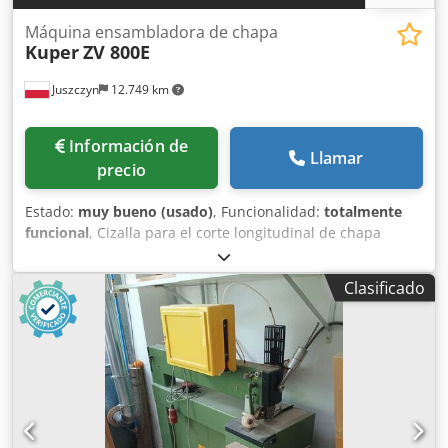
Máquina ensambladora de chapa
Kuper
ZV 800E
Juszczyn
12.749 km
Información de
Llamar
precio
Estado:
muy bueno (usado)
, Funcionalidad:
totalmente
funcional
, Cizalla para el corte longitudinal de chapa
Kuper ZV800E Ancho de corte: 800 mm Altura de corte: 55
mm Cjdpfezrm Txox Al Sjrf Tensión de alimentación: 380 V,
Clasificado
trifásica, 50 Hz Activación de la cuchilla: control con ambas
manos para garantizar la seguridad Potencia del motor del
freno: 2,5 kW Año de fabricación: 1998 Marcado CE