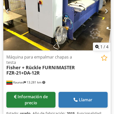
1
/
4
Máquina para empalmar chapas a
testa
Fisher + Rückle
FURNIMASTER
FZR-21+DA-12R
Kaunas
13.281 km
Información de
Llamar
precio
Estado:
usado
, Año de fabricación:
2015
, Funcionalidad: