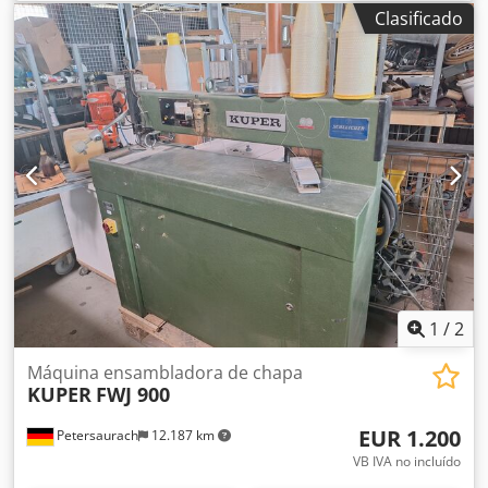
380V
Clasificado
1
/
2
Máquina ensambladora de chapa
KUPER
FWJ 900
EUR 1.200
Petersaurach
12.187 km
VB IVA no incluído