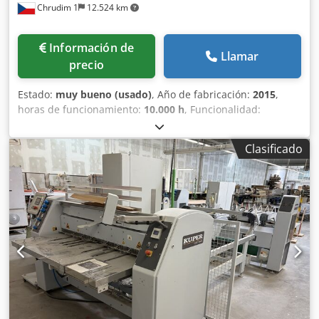
Chrudim 1
12.524 km
Información de
Llamar
precio
Estado:
muy bueno (usado)
, Año de fabricación:
2015
,
horas de funcionamiento:
10.000 h
, Funcionalidad:
totalmente funcional
, Vendemos una máquina Ludy
Machinery para el apilamiento de chapas con sistema de
Clasificado
enrollado. La máquina está diseñada para unir y apilar
eficientemente las tiras de chapa en forma de rollo. Es
adecuada para el procesamiento de chapas en la
fabricación de contrachapados, materiales laminados y
otras aplicaciones de la industria maderera. Diseño
robusto, fácil manejo y reducción de la manipulación de
materiales. Credpfx Alszg Dx Io Sjf