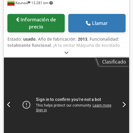
Kaunas
13.281 km
Información de
Llamar
precio
Estado:
usado
, Año de fabricación:
2013
, Funcionalidad:
totalmente funcional
, ¡A la venta! Máquina de encolado
transversal de chapa Fisher+Rueckle FZR-24, año 2013.
Longitud de tira de chapa: 400-1100 mm doble vía / 350-
Clasificado
2100 mm vía simple Ancho de tira de chapa: 50-500 mm
Espesor de tira de chapa: 0,3-1,5 mm Máxima producción
nominal / ciclos de máquina: 30 ciclos/min Velocidad
media de producción: 17-20 ciclos/min Longitud efectiva
de la zona de calentamiento: 2478 mm Potencia de
conexión: 22 kW Aire comprimido: 6 bar Tipos de adhesivo:
a base de PVA o UREA Cjdpfjumrf Ajx Al Serf