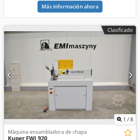
Más información ahora
Clasificado
1
/
8
Máquina ensambladora de chapa
Kuper
FWJ 920