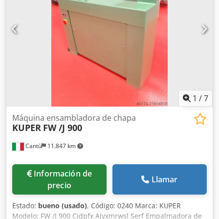
ancho de trabajo de 1600 mm y una longitud de 2500 mm.
Ideal para la producción profesional y el uso diario. Codpfx
Alszg Dl Uo Sorf
1
/
7
Máquina ensambladora de chapa
KUPER
FW /J 900
Cantù
11.847 km
Información de
Llamar
precio
Estado:
bueno (usado)
, Código: 0240 Marca: KUPER
Modelo: FW /J 900 Cjdpfx Ajyxmrwsl Serf Empalmadora de