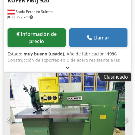
KUPER
FW/J 920
Sankt Peter im Sulmtal
12.292 km
Información de
Llamar
precio
Estado:
muy bueno (usado)
, Año de fabricación:
1996
,
Construcción de soportes en C de acero resistente a las
torsiones Sistema de calefacción estándar Sistema de
discos de fricción con compensación de tolerancia para
Clasificado
diferentes espesores de chapa Crsdpfx Alog Nn E Nj Sof
Regulación de la potencia de calefacción en estado de
reposo y durante el funcionamiento Rodillo de corte de
hilo Distancia entre soportes: 920 mm Avance: aprox. 20
m/min Espesor de chapa: aprox. 0,4 - 2,0 mm Tensión de
funcionamiento: 400 V, 50 Hz, 3 fases Potencia total de
conexión: 0,97 kVA Incluye: bobina de encolado y manual
de instrucciones Dimensiones (largo x ancho x alto): aprox.
1280 x 580 x 1470 mm Peso: 220 kg Nota: máquinas