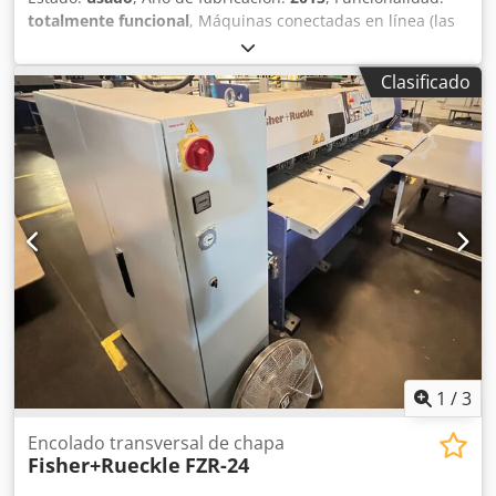
totalmente funcional
, Máquinas conectadas en línea (las
tres máquinas solo se venden juntas): 1. Máquina de
empalme transversal de chapa FURNIMASTER FZR-21 2.
Clasificado
Dispositivo de descarga directa DA-12R 3. Mesa elevadora
de tijera INCLUIDA Especificaciones de la chapa Longitud
de la tira de chapa (dirección de la veta) 350 - 2100 mm
Ancho de la tira de chapa (contraveta) 50 - 500 mm
Espesor de la tira de chapa 0,3 - 1,5 mm Datos de potencia
Rendimiento nominal máximo / ciclos de máquina 30
ciclos/min. Velocidad promedio de producción 17 - 20
ciclos/min. Datos de conexión (Máquina básica) Potencia
de conexión 9 kW Aire comprimido 6 bar Consumo de
energía Energía eléctrica 6,2 kWh Aire comprimido 15
NL/min. Dimensiones y peso (Máquina básica) Longitud
3500 mm Crsdpoy Tpb Rsfx Al Sjf Ancho 1500 mm Altura
1530 mm Altura de mesa de trabajo 930 mm (+50/-0 mm)
Peso neto, aprox. 2500 kg
1
/
3
Encolado transversal de chapa
Fisher+Rueckle
FZR-24