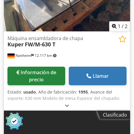
1
/
2
Máquina ensambladora de chapa
Kuper
FW/M-630 T
Nattheim
12.117 km
Información de
Llamar
precio
Estado:
usado
, Año de fabricación:
1995
, Avance del
soporte: 630 mm Modelo de mesa Espesor del chapado:
0,4 - 2,0 mm Alimentación: aprox. 7 m/min Tensión de
funcionamiento: 230 V Dimensiones: 880 x 370 x 480 mm
Clasificado
Peso: 35 kg Ubicación de almacenamiento: Nattheim
Credpfx Aley Hry No Sjf