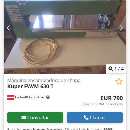
corte de hilo de pegamento ajustable electrónicamente de
forma continua. Grosor máximo de la chapa: 3,0 mm
Grosor mínimo de la chapa: 0,3 mm Hilo de pegamento
con calefacción por aire caliente Generación de aire
comprimido Disco para el transporte de la chapa sobre la
mesa de chapa Control mediante pedal Velocidad de
avance: 35-60 m/min. Tensión: 400 V, 50 Hz Potencia total:
1,35 kW Altura de trabajo: 915 mm Peso aproximado: 440
kg Dimensiones: 2,12 m x 0,73 m x 1,55 m
1
/
4
Máquina ensambladora de chapa
Kuper
FW/M 630 T
EUR 790
Ladau
12.234 km
precio fijo IVA no incluído
Consultar
Llamar
Estado:
muy bueno (usado)
, Año de fabricación:
1998
,