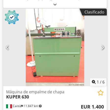
tiras de chapa Datos técnicos: Profundidad de garganta:
900 mm Velocidad de avance: 15 m/min Espesor de la
Clasificado
chapa: 0,4 - 2 mm Potencia del motor: 0,18 kW
Dimensiones totales: 1350 x 580 x 1600 mm (alto) Peso: 300
kg
1
/
6
Máquina de empalme de chapa
KUPER
630
EUR 1.400
Cantù
11.847 km