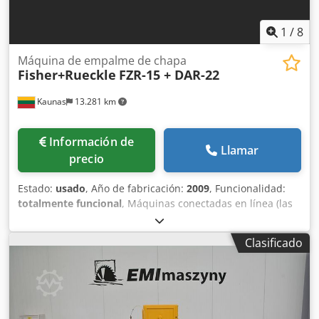
1
/
8
Máquina de empalme de chapa
Fisher+Rueckle
FZR-15 + DAR-22
Kaunas
13.281 km
Información de
Llamar
precio
Estado:
usado
, Año de fabricación:
2009
, Funcionalidad:
totalmente funcional
, Máquinas conectadas en línea (las
tres máquinas sólo se venden juntas). 1. Máquina de
empalme transversal de chapa Fisher+Rueckle FZR-15, año
Clasificado
2009 2. Dispositivo de apilado directo Fisher+Rueckle DAR-
22, año 2009 3. Mesa elevadora de tijera 1000 kg
DOCUMENTACIÓN TÉCNICA (completa a petición) Máquina
de empalme transversal de chapa FURNIMASTER FZR-15
Longitud de formato de chapa (longitudinal a la fibra): 350