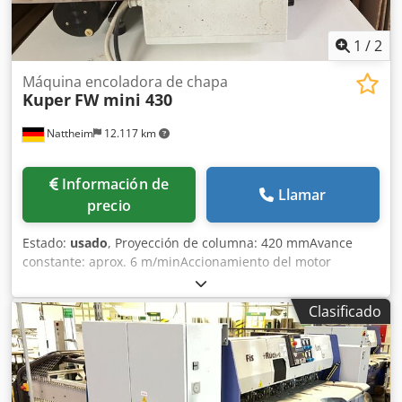
1
/
2
Máquina encoladora de chapa
Kuper
FW mini 430
Nattheim
12.117 km
Información de
Llamar
precio
Estado:
usado
, Proyección de columna: 420 mmAvance
constante: aprox. 6 m/minAccionamiento del motor
eléctrico: 25 W, 190 V = Tensión de conexión: 110 - 235 V,
50 - 60 HzPotencia total conectada: 110 WCabezal
Clasificado
calefactor: aprox. 75 WPeso neto: aprox. 22 kg con pedal
Credpfex Upgcex Al Ssf Lugar de almacenamiento:
Nattheim