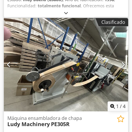
Funcionalidad:
totalmente funcional
, Ofrecemos esta
máquina para el ensamblaje de chapas Kuper FW/M 630 T,
en muy buen estado de conservación, fabricada en 1998.
Clasificado
Cedpszhuq Defx Al Serf Incluye 9 carretes de hilo de
encolado. Si tiene alguna pregunta o necesita más
información, no dude en enviarnos un mensaje o
llamarnos.
1
/
4
Máquina ensambladora de chapa
Ludy Machinery
PE305R