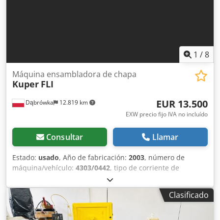
Ubicación: Nattheim.
1
/
8
Máquina ensambladora de chapa
Kuper
FLI
EUR 13.500
Dąbrówka
12.819 km
EXW precio fijo IVA no incluído
Consultar
Llamar
Estado:
usado
, Año de fabricación:
2003
, número de
máquina/vehículo:
4303/0442
, tipo de corriente de
entrada:
trifásico
, tensión de entrada:
400 V
, peso en
vacío:
2.000 kg
, Equipamiento:
Marcado CE
, En venta La
Clasificado
Kuper FLI 1000 (fabricada en 2003) es una máquina
industrial para el encolado de chapas de madera. Es muy
apreciada en la industria maderera por su capacidad para