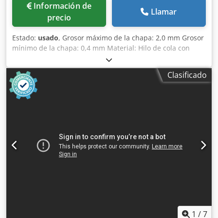
Información de
Llamar
precio
Estado:
usado
, Grosor máximo de la chapa: 2,0 mm Grosor
mínimo de la chapa: 0,4 mm Material: Hilo de cola con
calentamiento por aire caliente Aire comprimido
necesario: Sí Disco: Sí Para transportar la chapa por la
Clasificado
mesa de chapa Controlado por pedal Tipo de máquina: De
suelo Velocidad de avance: 7 m/min Saliente de la
columna: 900 mm Peso aproximado: 185 kg Dimensiones:
1400 x 500 x 1680 mm Credpfx Aloxgqmxs Sjf Ubicación de
almacenamiento: Nattheim
1
/
7