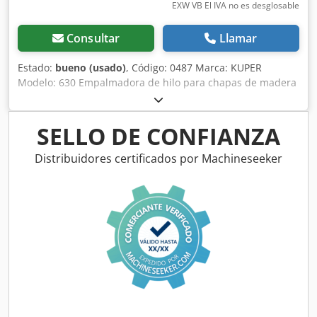
EXW VB El IVA no es desglosable
Consultar
Llamar
Estado:
bueno (usado)
, Código: 0487 Marca: KUPER
Modelo: 630 Empalmadora de hilo para chapas de madera
con base Datos técnicos: Profundidad de garganta: 630
mm Crsdextat Uopfx Al Ssf Espesor de la chapa: 0,4 - 2 mm
Velocidad de avance: 7 m/min Voltaje: 220 V monofásico
SELLO DE CONFIANZA
Dimensiones totales: 950 x 500 x 1180 mm (alto) Peso: 95
kg
Distribuidores certificados por Machineseeker