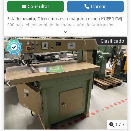
Consultar
Llamar
Estado:
usado
, Ofrecemos esta máquina usada KUPER FWJ
900 para el ensamblaje de chapas, año de fabricación
desconocido. Tipo: FWJ 900 Crodpfjzpwc Eex Al Ssf Número
de serie: 2010 5717 Si tiene alguna pregunta o necesita
Clasificado
más información, no dude en enviarnos un mensaje o
llamarnos.
1
/
7