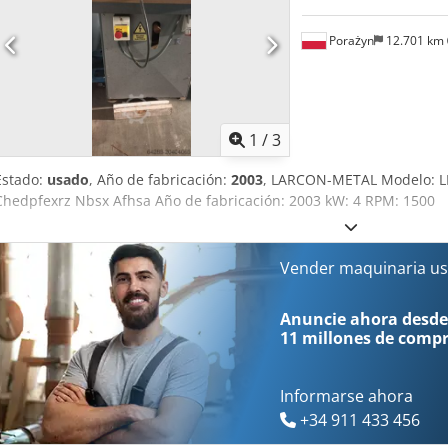
Porażyn
12.701 km
1
/
3
Estado:
usado
, Año de fabricación:
2003
, LARCON-METAL Modelo: L
Chedpfexrz Nbsx Afhsa Año de fabricación: 2003 kW: 4 RPM: 1500
Vender maquinaria us
Anuncie ahora desde
11 millones de comp
Informarse ahora
+34 911 433 456