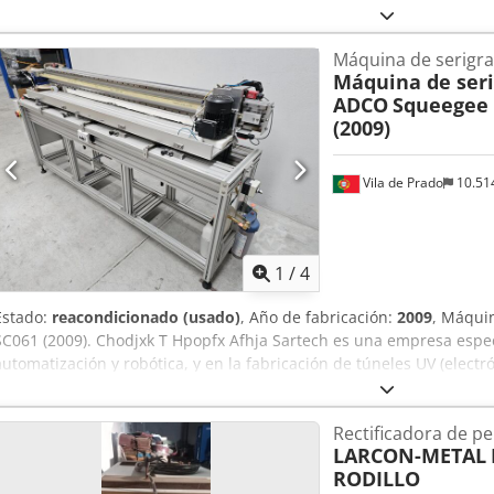
Máquina de serigra
Máquina de seri
ADCO
Squeegee 
(2009)
Vila de Prado
10.51
1
/
4
Estado:
reacondicionado (usado)
, Año de fabricación:
2009
, Máqui
SC061 (2009). Chodjxk T Hpopfx Afhja Sartech es una empresa especi
automatización y robótica, y en la fabricación de túneles UV (electró
Rectificadora de per
LARCON-METAL
RODILLO