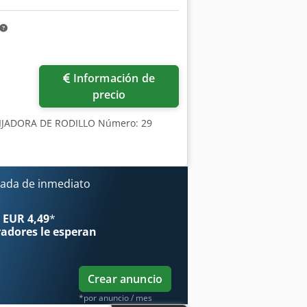
Información de
precio
IJADORA DE RODILLO Número: 29
ada de inmediato
 EUR 4,49
*
radores
le esperan
Crear anuncio
*por anuncio / mes