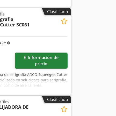
Clasificado
fía
grafia
Cutter SC061
4 km
Información de
precio
na de serigrafía ADCO Squeegee Cutter
alizada en soluciones para serigrafía,
nicos) o de aire caliente.
Clasificado
files
LIJADORA DE