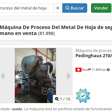
Buscar
Vender
Máquina De Proceso Del Metal De Hoja de s
mano en venta
(81.898)
Máquina de proces
Pedinghaus
210
Root
11.899 km
1
/
10
Estado:
usado
, La máquina está en perfecto estado de funcionami