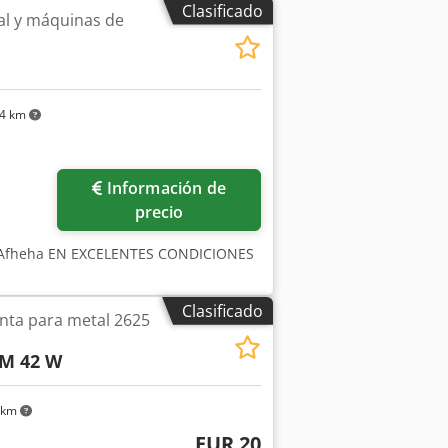
Clasificado
l y máquinas de
54 km
ás fotos
Información de
precio
Ts Afheha EN EXCELENTES CONDICIONES
Clasificado
inta para metal 2625
 M 42 W
 km
EUR 20