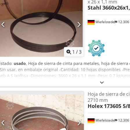
x 26 x 1,1 mm
Stahl
3660x26x1
Wiefelstede
12.306
1
/
3
Estado:
usado
, Hoja de sierra de cinta para metales, hoja de sierra
-Sin usar, en embalaje original -Cantidad: 10 hojas disponibles -Pr
Aeb A S Ixofhsa -Dimensiones: 3660 x 26 x 1,1 mm -Peso: 0,7 kg/un
Hoja de sierra de c
2710 mm
Holex
173605 5/
Wiefelstede
12.306