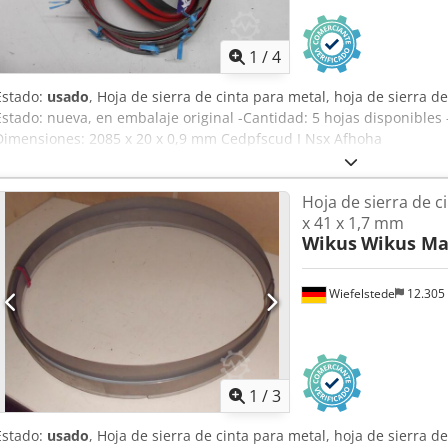
1
/
4
Estado:
usado
, Hoja de sierra de cinta para metal, hoja de sierra de
Estado: nueva, en embalaje original -Cantidad: 5 hojas disponibles 
Dimensiones: 2085 x 20 x 0,9 mm Cedpfscud I Nsx Afhoha
Hoja de sierra de c
x 41 x 1,7 mm
Wikus
Wikus Ma
Wiefelstede
12.305
1
/
3
Estado:
usado
, Hoja de sierra de cinta para metal, hoja de sierra d