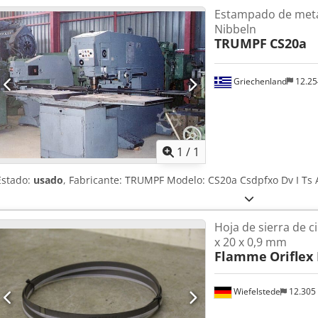
Estampado de meta
Nibbeln
TRUMPF
CS20a
Griechenland
12.2
Pedir m
1
/
1
Estado:
usado
, Fabricante: TRUMPF Modelo: CS20a Csdpfxo Dv I 
Hoja de sierra de c
x 20 x 0,9 mm
Flamme
Oriflex
Wiefelstede
12.305