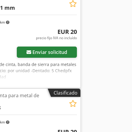
,1 mm
 km
EUR 20
precio fijo IVA no incluído
Enviar solicitud
 de cinta, banda de sierra para metales
ecio: por unidad -Dentado: 5 Chedpfx
idad
Clasificado
inta para metal de
8
 km
EUR 20