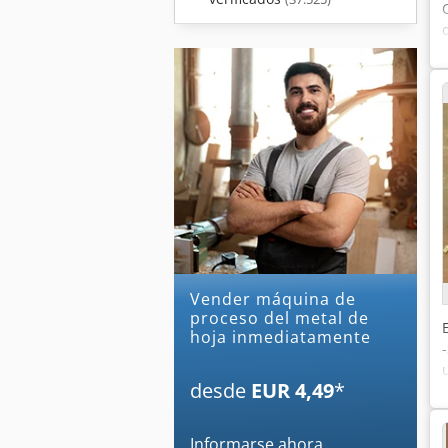
Vender máquina de
proceso del metal de
hoja inmediatamente
desde
EUR 4,49
*
Informarse ahora