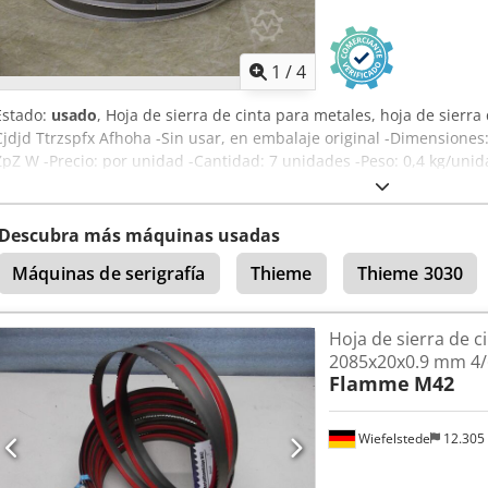
1
/
4
Estado:
usado
, Hoja de sierra de cinta para metales, hoja de sierra
Cjdjd Ttrzspfx Afhoha -Sin usar, en embalaje original -Dimensiones
ZpZ W -Precio: por unidad -Cantidad: 7 unidades -Peso: 0,4 kg/uni
Descubra más máquinas usadas
Máquinas de serigrafía
Thieme
Thieme 3030
Hoja de sierra de c
2085x20x0.9 mm 4/
Flamme
M42
Wiefelstede
12.305