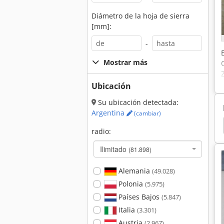
Diámetro de la hoja de sierra
[mm]:
-
Mostrar más
Ubicación
Su ubicación detectada:
Argentina
(cambiar)
Lijadora Timeserver
Rehnen
Amoladora
radio:
Ilimitado
(81.898)
Alemania
(49.028)
Polonia
(5.975)
Países Bajos
(5.847)
Italia
(3.301)
Austria
(2.967)