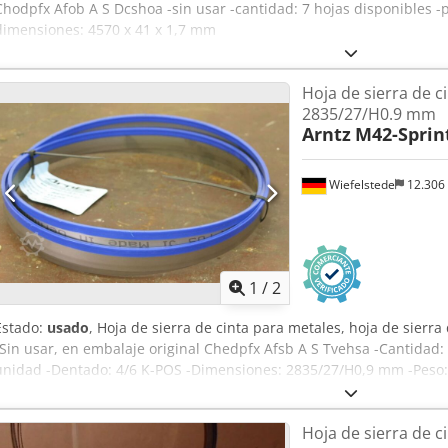
Chodpfx Afob A S Dcshoa -sin usar -cantidad: 7 hojas disponibles -p
dimensiones: 4570 x 41 x 1,7 mm
Hoja de sierra de c
2835/27/H0.9 mm
Arntz
M42-Sprin
Wiefelstede
12.306
1
/
2
Estado:
usado
, Hoja de sierra de cinta para metales, hoja de sierra
-Sin usar, en embalaje original Chedpfx Afsb A S Tvehsa -Cantidad: 
unidad -Dentado: 4/6 K-POS -Dimensiones: 2835/27/H0,9 mm -Peso:
Hoja de sierra de c