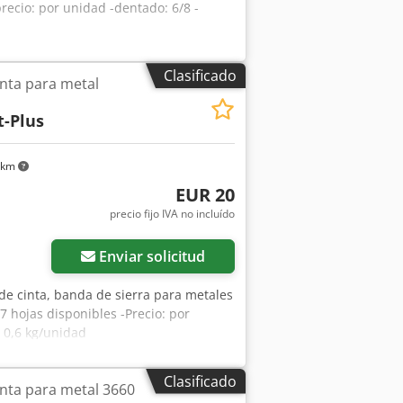
recio: por unidad -dentado: 6/8 -
Clasificado
inta para metal
t-Plus
 km
EUR 20
precio fijo IVA no incluído
Pedir más fotos
Enviar solicitud
 de cinta, banda de sierra para metales
7 hojas disponibles -Precio: por
 0,6 kg/unidad
Clasificado
inta para metal 3660