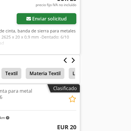
precio fijo IVA no incluído
Enviar solicitud
 de cinta, banda de sierra para metales
: 2625 x 20 x 0,9 mm -Dentado: 6/10
dad
Textil
Materia Textil
Lijadoras de bordes y perf
Clasificado
inta para metal
6
 km
EUR 20