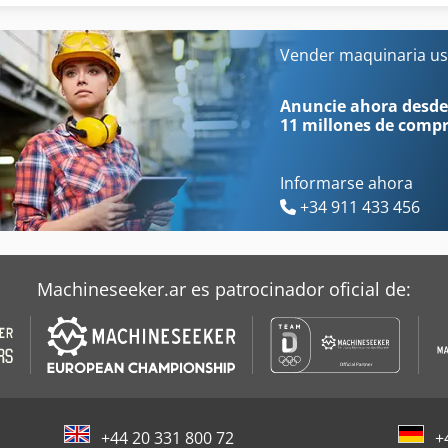
Foellmer
Impregnadores
Folleto
Letterpress
Vender maquinaria us
Hagen Goebel
Mabeg
Anuncie ahora desde
11 millones de comp
Informarse ahora
+34 911 433 456
Machineseeker.ar es patrocinador oficial de:
+44 20 331 800 72
+