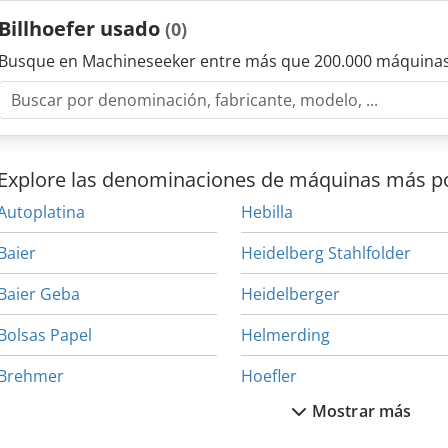
Billhoefer usado
(0)
Busque en Machineseeker entre más que 200.000 máquinas
Explore las denominaciones de máquinas más p
Autoplatina
Hebilla
Baier
Heidelberg Stahlfolder
Baier Geba
Heidelberger
Bolsas Papel
Helmerding
Brehmer
Hoefler
Mostrar más
Buhrs
Hojas