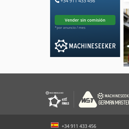
+34 911 433 456
vender sin comisión
*por anuncio / mes
+34 911 433 456