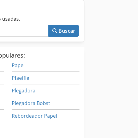
 usadas.
Buscar
opulares:
Papel
Pfaeffle
Plegadora
Plegadora Bobst
Rebordeador Papel
Wahli Feeder