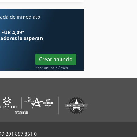
Wohlenberg
ada de inmediato
 EUR 4,49
*
radores
le esperan
Crear anuncio
*por anuncio / mes
49 201 857 861 0