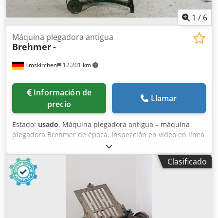
1
/
6
Máquina plegadora antigua
Brehmer
-
Emskirchen
12.201 km
Información de
Llamar
precio
Estado:
usado
, Máquina plegadora antigua – máquina
plegadora Brehmer de época. Inspección en vídeo en línea
a través de Skype. Cedpeh Ax A Refx Acisha Nos encantaría
recibir su visita; tenemos más máquinas en stock.
Clasificado
Disponible de inmediato; puede ser inspeccionada. En
stock en Emskirchen/Núremberg; puede ser probada.