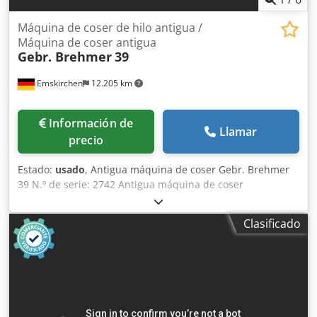
Máquina de coser de hilo antigua /
Máquina de coser antigua
Gebr. Brehmer
39
Emskirchen
12.205 km
Información de
Llamar
precio
Estado:
usado
, Antigua máquina de coser Gebr. Brehmer
39 N.º de serie: 2742 Antigua máquina de coser
bellamente elaborada Cedpswtw Dgsfx Acieha Inspección
en vídeo online por WhatsApp - MS Zoom - Telegram En
Clasificado
stock en Emskirchen/Núremberg - Disponible de inmediato
- Se puede probar