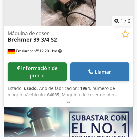
1
/
6
Máquina de coser
Brehmer
39 3/4 S2
Emskirchen
12.201 km
Información de
Llamar
precio
Estado:
usado
, Año de fabricación:
1964
, número de
máquina/vehículo:
64035
, Máquina de coser de hilo –
Máquina de coser Brehmer 39 3/4 S2, año 1964 – Número
de serie: 64035 Tamaño mínimo: 120 x 70 mm – Tamaño
máximo: 280 x 440 mm 6 cabezales de costura Velocidad
máxima: 70 puntadas/minuto Inspección en vídeo en línea
a través de Skype Nos complacería mucho recibir su visita;
tenemos más máquinas en stock. Disponible