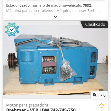
Estado:
usado
, número de máquina/vehículo:
7532
,
Máquina para coser folletos – Máquina de coser Brehmer
39 3/4-2, número de serie 7532/106A Tamaño mínimo: 120
x 70 mm – tamaño máximo: 280 x 440 mm 6 cabezales de
Clasificado
costura Velocidad máxima: 70 puntadas/minuto Inspección
en vídeo en línea mediante Skype Nos complacería mucho
su visita; tenemos más máquinas en stock. Disponible
inmediatamente; se puede inspeccionar. Cedpfx Aoh Axm
Rocioha En stock en Emskirchen/Núremberg; se puede
probar.
1
/
6
Motor para grapadora
Brehmer - VEB
LBW 742-745-750