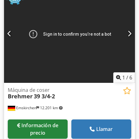
1
/
6
Máquina de coser
Brehmer
39 3/4-2
Emskirchen
12.201 km
Información de
Llamar
precio