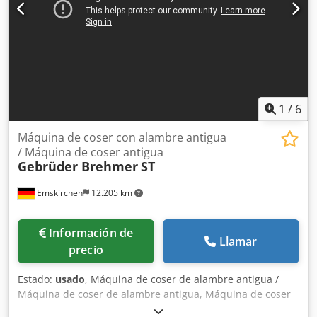
1
/
6
Máquina de coser con alambre antigua
/ Máquina de coser antigua
Gebrüder Brehmer
ST
Emskirchen
12.205 km
Información de
Llamar
precio
Estado:
usado
, Máquina de coser de alambre antigua /
Máquina de coser de alambre antigua, Máquina de coser
de alambre Brehmer Brothers Chjdpfswq Sxyox Aciea N.°