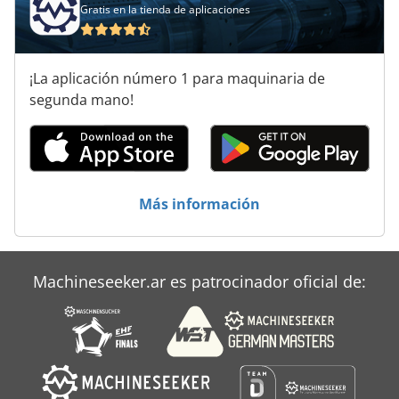
Prensa Mecanica
Gratis en la tienda de aplicaciones
Solna
¡La aplicación número 1 para maquinaria de
Svecia
segunda mano!
Thieme
Thieme 3030
Traenklein
Más información
Uchida
Wahli
Machineseeker.ar es patrocinador oficial de: