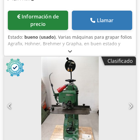
Información de
Llamar
precio
Estado:
bueno (usado)
, Varias máquinas para grapar folios
Agrafix, Hohner, Brehmer y Grapha, en buen estado y
disponibles de inmediato. Si está interesado, también le
informaremos con gusto sobre otras máquinas que
Clasificado
tenemos. Chedof Ninhepfx Acisa Le invitamos
cordialmente a visitar nuestras instalaciones para ver la
máquina, previa concertación de una cita.