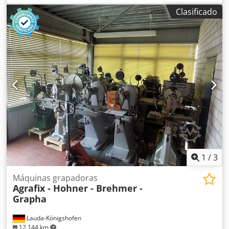
de serie: 6387 Prensa de husillo antigua de hermosa
Clasificado
fabricación Inspección por video en línea por WhatsApp,
MS Zoom y Telegram En stock, Emskirchen/Núremberg -
Disponible de inmediato - Se puede probar
1
/
3
Máquinas grapadoras
Agrafix - Hohner - Brehmer -
Grapha
Lauda-Königshofen
12.144 km