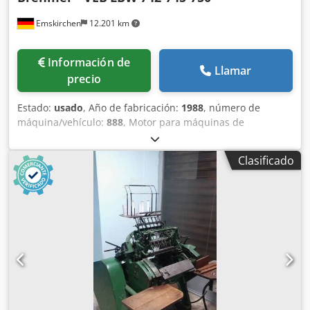
Emskirchen
12.201 km
Información de
Llamar
precio
Estado:
usado
, Año de fabricación:
1988
, número de
máquina/vehículo:
888
, Motor para máquinas de
encuadernación de grapas Brehmer/Polygraph – Motor
para máquinas de encuadernación Brehmer/Polygraph
Clasificado
Brehmer – VEB LBW 742-745-750, año 1988 – Número de
serie: 888C 2/88 Chjdpfx Aoh Axzlecisa VEB CLS256/4-
5FK44T Inspección en vídeo en línea a través de Skype Nos
complacería mucho su visita; tenemos más máquinas en
stock. Disponible de inmediato; se puede inspeccionar. En
stock en Emskirchen/Núremberg; se puede probar.