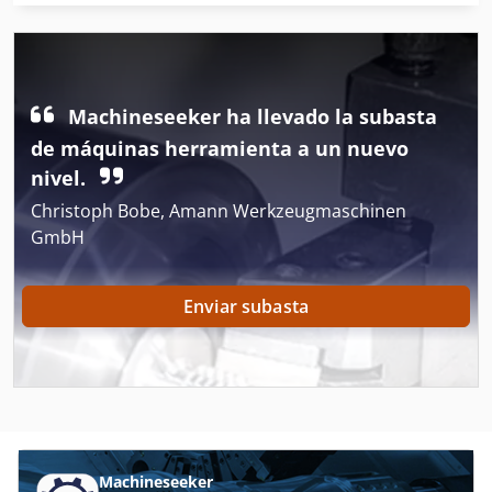
Brotech
Bvm
Ecrm
Machineseeker ha llevado la subasta
Foellmer
de máquinas herramienta a un nuevo
nivel.
Gaemmerler Kl 540
Christoph Bobe, Amann Werkzeugmaschinen
Imprenta
GmbH
Mabeg
Enviar subasta
Magraf
Pfaeffle
Prakma
Prensa Brikettieren
Machineseeker