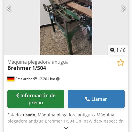
1
/
6
Máquina plegadora antigua
Brehmer
1/504
Emskirchen
12.201 km
Información de
Llamar
precio
Estado:
usado
, Máquina plegadora antigua - Máquina
plegadora antigua Brehmer 1/504 Online-Video-Inspección
por Skype-Video Estaremos encantados de recibir su visita