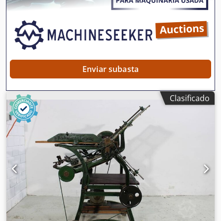
inmediatamente; se puede inspeccionar. En stock en
Emskirchen/Núremberg; se puede probar. Cedpfx Aceh
Axm Usijha
Enviar subasta
Clasificado