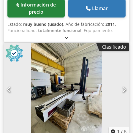
Información de
Llamar
precio
Estado:
muy bueno (usado)
, Año de fabricación:
2011
,
Funcionalidad:
totalmente funcional
, Equipamiento:
documentación / manual
, Frasch FA_LH700 (2011) –
Dcsdpozht Nrefx Apbjk Dimensiones (m): 2,6 × 0,51 × 1,35
Clasificado
(largo × ancho × alto)
1
/
6