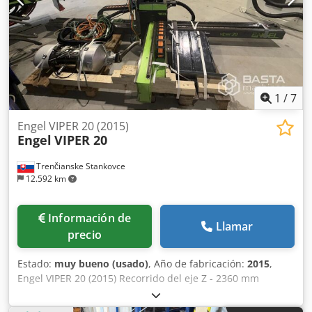
1
/
7
Engel VIPER 20 (2015)
Engel
VIPER 20
Trenčianske Stankovce
12.592 km
Información de
Llamar
precio
Estado:
muy bueno (usado)
, Año de fabricación:
2015
,
Engel VIPER 20 (2015) Recorrido del eje Z - 2360 mm
Recorrido del eje Y - 1500 mm Carrera de extracción del
eje X - 700 mm Alcance del eje X desde la placa de sujeción