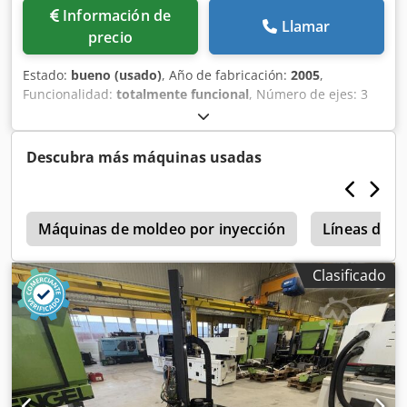
Información de
Llamar
precio
Estado:
bueno (usado)
, Año de fabricación:
2005
,
Funcionalidad:
totalmente funcional
, Número de ejes: 3
Dodpfx Aexp Nu Tepbeck X- 600 mm Y-800 mm Z- 1500 mm
Descubra más máquinas usadas
l
Máquinas de moldeo por inyección
Líneas de e
Clasificado