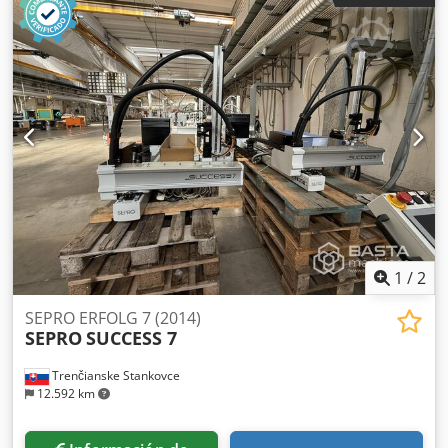
1
/
2
SEPRO ERFOLG 7 (2014)
SEPRO
SUCCESS 7
Trenčianske Stankovce
12.592 km