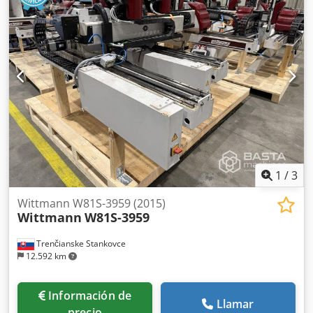
1
/
3
Wittmann W81S-3959 (2015)
Wittmann
W81S-3959
Trenčianske Stankovce
12.592 km
Información de
Llamar
precio