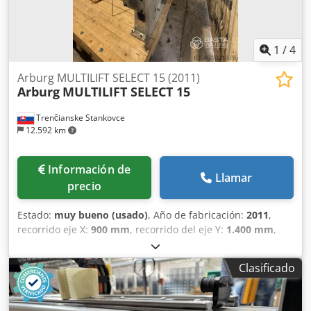
1
/
4
Arburg MULTILIFT SELECT 15 (2011)
Arburg
MULTILIFT SELECT 15
Trenčianske Stankovce
12.592 km
Información de
Llamar
precio
Estado:
muy bueno (usado)
, Año de fabricación:
2011
,
recorrido eje X:
900 mm
, recorrido del eje Y:
1.400 mm
,
recorrido del eje Z:
2.800 mm
, peso total:
450 kg
,
Equipamiento:
documentación / manual
, Número de ejes:
Clasificado
3 Alcance: 2800 mm Carga útil: 15 kg X - 900 mm Y - 1400
mm Dcodpfxexn Rg Us Apbsk Z - 2800 mm C - 90°