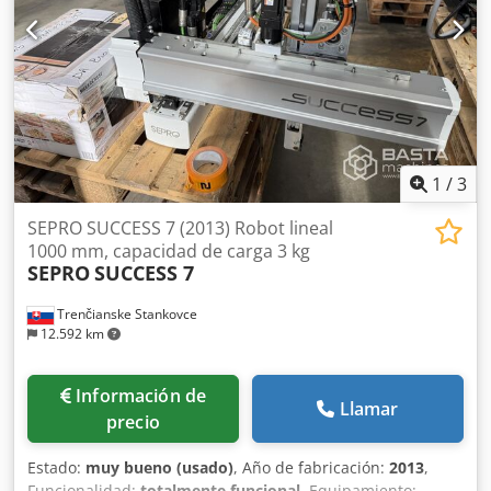
1
/
3
SEPRO SUCCESS 7 (2013) Robot lineal
1000 mm, capacidad de carga 3 kg
SEPRO
SUCCESS 7
Trenčianske Stankovce
12.592 km
Información de
Llamar
precio
Estado:
muy bueno (usado)
, Año de fabricación:
2013
,
Funcionalidad:
totalmente funcional
, Equipamiento: