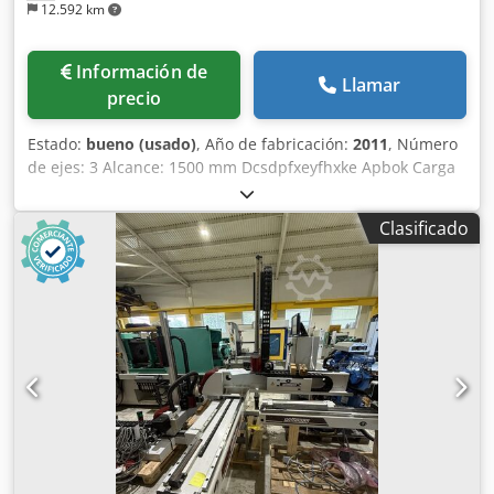
12.592 km
Información de
Llamar
precio
Estado:
bueno (usado)
, Año de fabricación:
2011
, Número
de ejes: 3 Alcance: 1500 mm Dcsdpfxeyfhxke Apbok Carga
útil: 5 kg X = 390 mm Y = 1000 mm Z = 1500 mm
Clasificado