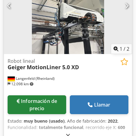
1
/
2
Robot lineal
Geiger
MotionLiner 5.0 XD
Langenfeld (Rheinland)
12.098 km
Información de
Llamar
precio
Estado:
muy bueno (usado)
, Año de fabricación:
2022
,
Funcionalidad:
totalmente funcional
, recorrido eje X:
600
mm
, recorrido del eje Y:
1.200 mm
, recorrido del eje Z: