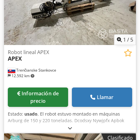
1
/
5
Robot lineal APEX
APEX
Trenčianske Stankovce
12.592 km
Información de
Llamar
precio
Estado:
usado
, El robot estuvo montado en máquinas
Arburg de 150 y 220 toneladas. Dcodsxy Nywjpfx Apbok
Clasificado