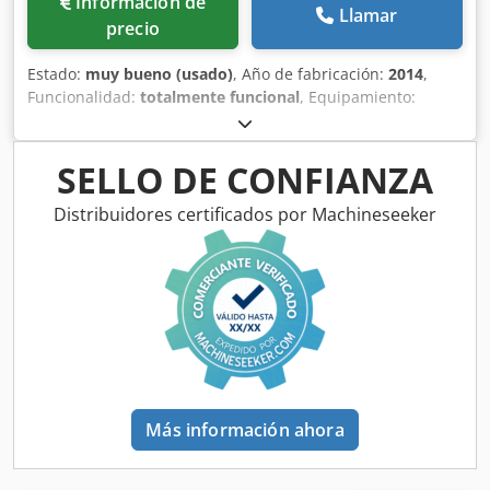
Información de
Llamar
precio
Estado:
muy bueno (usado)
, Año de fabricación:
2014
,
Funcionalidad:
totalmente funcional
, Equipamiento:
documentación / manual
, Sepro SR SUCCESS 7 S3 Número
de ejes: 3 Dcedpfsx Eighox Apbek Alcance: 1000 mm Carga
útil: 3 kg
SELLO DE CONFIANZA
Distribuidores certificados por Machineseeker
Más información ahora