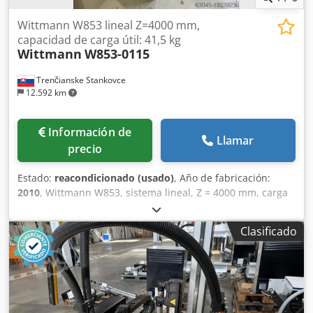
Wittmann W853 lineal Z=4000 mm,
capacidad de carga útil: 41,5 kg
Wittmann
W853-0115
Trenčianske Stankovce
12.592 km
Información de
Llamar
precio
Estado:
reacondicionado (usado)
, Año de fabricación:
2010
, Wittmann W853, sistema lineal, Z = 4000 mm, carga
útil: 41,5 kg Dedpfewnfmfjx Apbsck Número de ejes: 3 X:
1500 mm Y: 2600 mm Z: 4000 mm + Eje C neumático
Clasificado
Alcance: 4000 mm Carga útil: 41 kg El robot cuenta con una
NUEVA CPU y baterías nuevas, y ha sido sometido a
pruebas exhaustivas por un técnico de Wittmann en
nuestra sala de exposición.