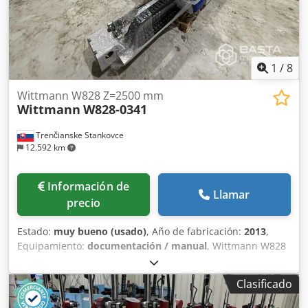
1
/
8
Wittmann W828 Z=2500 mm
Wittmann
W828-0341
Trenčianske Stankovce
12.592 km
Información de
Llamar
precio
Estado:
muy bueno (usado)
, Año de fabricación:
2013
,
Equipamiento:
documentación / manual
, Wittmann W828
Euromap 67 X= 1105 mm Y= 1200 mm Dcjdpfsy Nkf Ajx
Apbek Z= 2500 mm Vacío: 2 Número de ejes: 3 Alcance:
Clasificado
2500 mm Carga útil: 5 kg