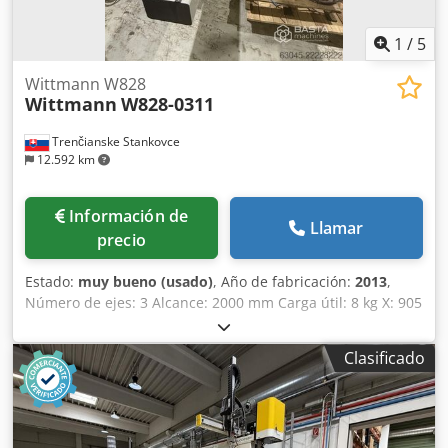
1
/
5
Wittmann W828
Wittmann
W828-0311
Trenčianske Stankovce
12.592 km
Información de
Llamar
precio
Estado:
muy bueno (usado)
, Año de fabricación:
2013
,
Número de ejes: 3 Alcance: 2000 mm Carga útil: 8 kg X: 905
mm Y: 1200 mm Z: 2000 mm Con consola Modelo:
Wittmann W828-311 Control: CNC 8.2 Especificaciones
Clasificado
principales 1. Número de ejes: 4 (X, Y, Z + eje C neumático)
2. Recorrido en Z: 2000 mm 3. Recorrido en Y: 1200 mm 4.
Recorrido en X: 905 mm 5. Eje C: 0–90°, 15 Nm, neumático
6. Eje B: Servo 7. Eje A: No instalado Dcodozhni Tjpfx Apbsk