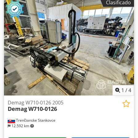
Clasificado
Modelo: EA Mini 2001 SLI Año de fabricación: 2013 - Todos
los ejes accionados neumáticamente - Repetibilidad: ±0,2
mm - Peso combinado de pieza y pinza: hasta 2 kg -
Tensión de red: 230/110 V (50/60Hz) - Conexión de aire
comprimido: 6 bar - Consumo aprox. 10 Nl/ciclo (sin vacío)
- Todas las señales EUROMAP 67 Dcodoxy I E Sjpfx Apbsk -
Módulo giratorio eje B - Circuito de vacío - Pinza metálica
AJ2012 - Consola deslizante de 500 mm - Sistema único de
desplazamiento rápido en eje Y - Evaluación de rechazos
Interfaz para máquina de moldeo por inyección: EUROMAP
67
1
/
4
Demag W710-0126 2005
Demag
W710-0126
Trenčianske Stankovce
12.592 km