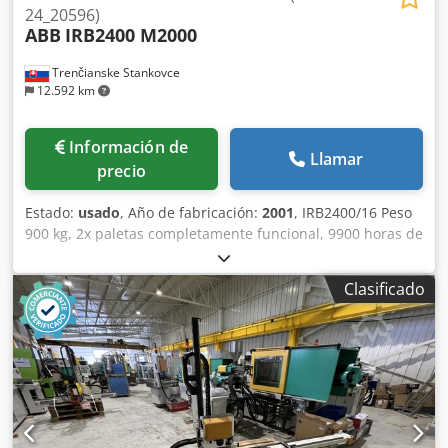
24_20596)
ABB
IRB2400 M2000
Trenčianske Stankovce
12.592 km
Información de
Llamar
precio
Estado:
usado
, Año de fabricación:
2001
, IRB2400/16 Peso
900 kg, 2x paletas completamente funcional, 9900 horas de
funcionamiento, cables, teachpendant, carga útil 16 kg,
alcance: 2,4 m Dcsdjxq Aaxjpfx Apbsk
Clasificado