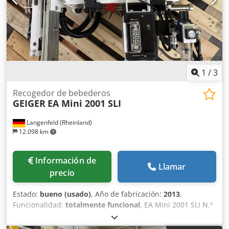
1
/
3
Recogedor de bebederos
GEIGER
EA Mini 2001 SLI
Langenfeld (Rheinland)
12.098 km
Información de
Llamar
precio
Estado:
bueno (usado)
, Año de fabricación:
2013
,
Funcionalidad:
totalmente funcional
, EA Mini 2001 SLI N.º
de inventario: 503612 Tipo de máquina / Dispositivo: Robot
recoge bebedero (Angusspicker) Fabricante: Geiger