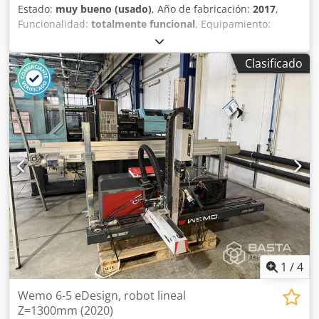
Estado:
muy bueno (usado)
, Año de fabricación:
2017
,
Funcionalidad:
totalmente funcional
, Equipamiento:
documentación / manual
, Sepro Success 7 Número de
ejes: 3 Alcance: 1000 mm Carga útil: 3 kg X = 1000 mm Y =
Clasificado
400 mm Z = 800 mm C = R1 neumático Euromap 67: sí
Circuito de presión: 1 Dcjdpfx Apsx Ec E Robjk El robot está
disponible para entrega inmediata
1
/
4
Wemo 6-5 eDesign, robot lineal
Z=1300mm (2020)