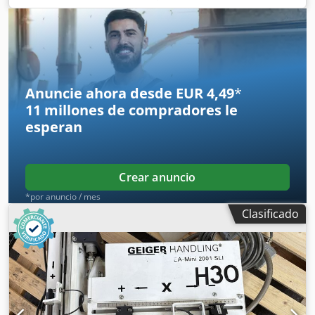
1.600 mm
, Geiger MotionLiner 5.0 XD Nº de stock: 503650
Tipo de máquina/equipo: Manipulación Fabricante: Geiger
Modelo: MotionLiner 5.0 XD Año de fabricación: 2022 Peso
de manipulación: 5 kg Recorrido eje X: 600 mm Recorrido
eje Y: 1200 mm Dcodpfxjxuhkko Apbek Recorrido eje Z:
1600 mm Interfaz: EUR 67 Accesorios: EASYTouch HT320Z
Anuncie ahora desde EUR 4,49
*
11 millones de compradores
le
esperan
Crear anuncio
*por anuncio / mes
Clasificado