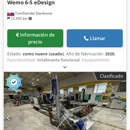
Wemo
6-5 eDesign
Trenčianske Stankovce
12.592 km
Información de
Llamar
precio
Estado:
como nuevo (usado)
, Año de fabricación:
2020
,
Funcionalidad:
totalmente funcional
, Equipamiento:
documentación / manual
, Número de ejes: 3 Alcance:
1300 mm Carga útil: 4 kg Dcedpfxox Urvtj Apbsk X = 300
Clasificado
mm Y = 1000 mm Z = 1300 mm