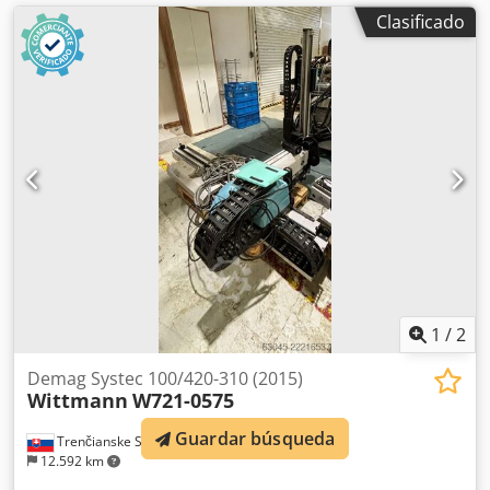
Clasificado
1
/
2
Demag Systec 100/420-310 (2015)
Wittmann
W721-0575
Guardar búsqueda
Trenčianske Stankovce
12.592 km