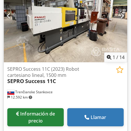
Equipamiento 1. Soporte de montaje estándar Euromap
(500 mm de altura) 2. 4 circuitos de vacío 3. Generador de
vacío Venturi con función de soplado 4. 2 válvulas
adicionales para la ventilación del molde 5. Acoplamiento
rápido del eje Y según la especificación LEGO 6. Interfaz
VDMA E12 (especificación LEGO) 7. Sincronización de la
cinta transportadora (ciclo de la cinta) 8. E/S digital n.º 1 y
n.º 3 9. Interfaz de usuario en danés 10. Manual de
instrucciones en danés
1
/
14
SEPRO Success 11C (2023) Robot
cartesiano lineal, 1500 mm
SEPRO
Success 11C
Trenčianske Stankovce
12.592 km
Información de
Llamar
precio