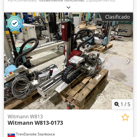
documentación / manual
, Número de ejes: 3 Dcsdpfx Aex
Edm Nopbek Alcance: 1000 mm Carga útil: 3 kg
Clasificado
1
/
5
Witmann W813
Witmann
W813-0173
Trenčianske Stankovce