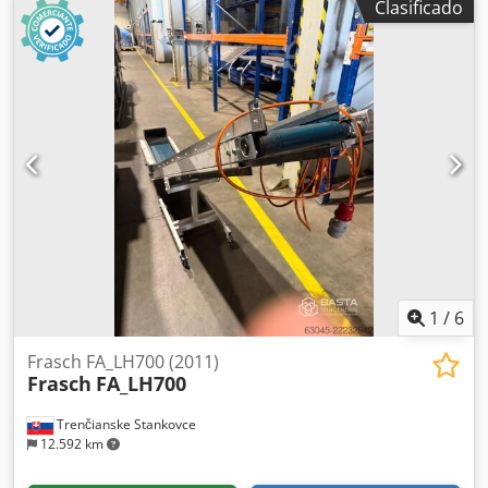
Clasificado
fija - 925 mm Eje C, eje giratorio neumático - sí Dodpfsxy
Rarex Apbock Capacidad nominal de carga - 25 kg Fuerza
de cierre de IMM - 55-340 toneladas USA
1
/
6
Frasch FA_LH700 (2011)
Frasch
FA_LH700
Trenčianske Stankovce
12.592 km