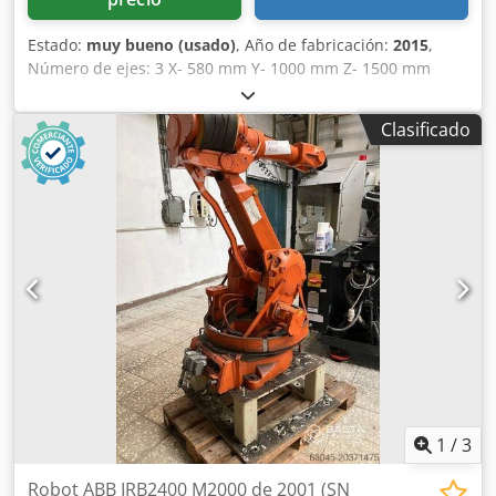
Estado:
muy bueno (usado)
, Año de fabricación:
2015
,
Número de ejes: 3 X- 580 mm Y- 1000 mm Z- 1500 mm
Alcance: 1500 mm Djdpfxjy Ud Hdj Apbsck Carga útil: 3 kg
Clasificado
1
/
3
Robot ABB IRB2400 M2000 de 2001 (SN