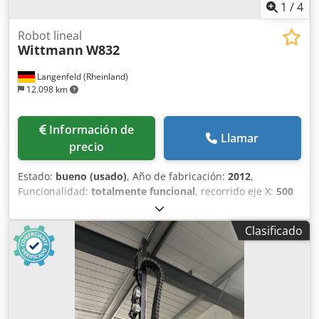
1
/
4
Robot lineal
Wittmann
W832
Langenfeld (Rheinland)
12.098 km
Información de
Llamar
precio
Estado:
bueno (usado)
, Año de fabricación:
2012
,
Funcionalidad:
totalmente funcional
, recorrido eje X:
500
mm
, recorrido del eje Y:
1.600 mm
, recorrido del eje Z:
2.500 mm
, peso total:
515 kg
, Sistema de manipulación
Clasificado
Wittmann W832 Dcsdpfxoznbvae Apbsk N.º de inventario:
503685 Tipo de máquina/equipo: Sistema de manipulación
Fabricante: Wittmann Modelo: W832 Año de fabricación:
2012 Peso máximo de manipulación: 15 kg Recorrido del
eje X: 500 mm Recorrido del eje Y: 1600 mm Recorrido del
eje Z: 2500 mm Interfaz: EM 67