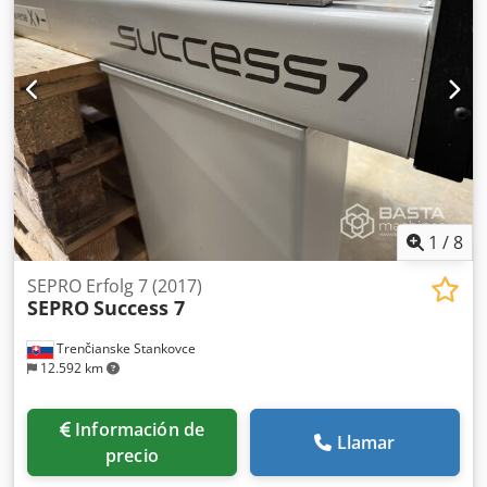
1
/
8
SEPRO Erfolg 7 (2017)
SEPRO
Success 7
Trenčianske Stankovce
12.592 km
Información de
Llamar
precio