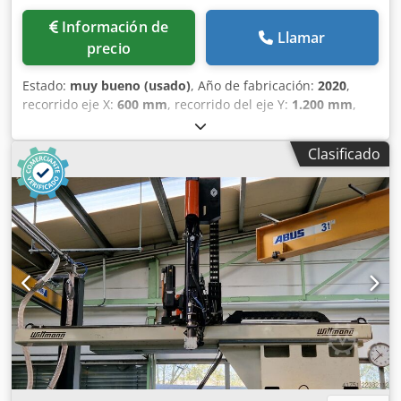
Información de
Llamar
precio
Estado:
muy bueno (usado)
, Año de fabricación:
2020
,
recorrido eje X:
600 mm
, recorrido del eje Y:
1.200 mm
,
recorrido del eje Z:
1.900 mm
, anchura del armario
eléctrico:
76 mm
, longitud del armario eléctrico:
46 mm
,
Clasificado
altura del armario eléctrico:
92 mm
, Geiger MotionLiner
10.0 XD N.º de referencia: 503651 Tipo de máquina/ Tipo
de dispositivo: Manipulación Fabricante: Geiger Modelo:
MotionLiner 10.0 XD Año de fabricación: 2020 Peso de
manipulación: 10 kg Carrera del eje X: 600 mm Carrera del
eje Y: 1200 mm Dsdpfx Ajzhkn Eepbeck Carrera del eje Z:
1900 mm Dimensiones de la consola: 115 cm x 20 cm x 76
cm Dimensiones del armario de control: 76 cm x 46 cm x
92 cm Interfaz: EUR 67 Accesorios: EASYTouch HT320Z