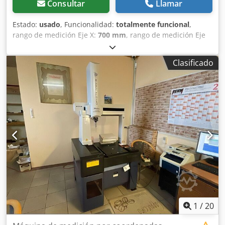
Consultar
Llamar
Estado:
usado
, Funcionalidad:
totalmente funcional
,
rango de medición Eje X:
700 mm
, rango de medición Eje
Y:
1.000 mm
, rango de medición eje Z:
600 mm
,
Equipamiento:
placa de características disponible
,
Clasificado
Máquina de medición de coordenadas Mitutoyo tipo Crysta
Apex C7106 Compensación de temperatura de todos los
ejes Sistema de aislamiento activo de vibraciones de BILZ
Rango de medición eje X = 700 mm Rango de medición eje
Y = 1000 mm Crodpfx Anowhb A Nsvjf Rango de medición
eje Z = 600 mm Incertidumbre de medición = 1,9 + 3L/1000
(µm) Sonda Renishaw PH10MQ Bastidor de intercambio
Renishaw SCR200 Sensor Renishaw TP200 Módulos
Renishaw TP200 = 6 piezas Software de medición
MCosmos Sistema de PC WIN10, monitor de 27" Esfera de
referencia / esfera de calibración Actualización de
software opcional Actualización de hardware opcional
Servicio completo bajo petición
1
/
20