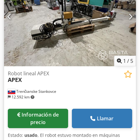
1
/
5
Robot lineal APEX
APEX
Trenčianske Stankovce
12.592 km
Información de
Llamar
precio
Estado:
usado
, El robot estuvo montado en máquinas