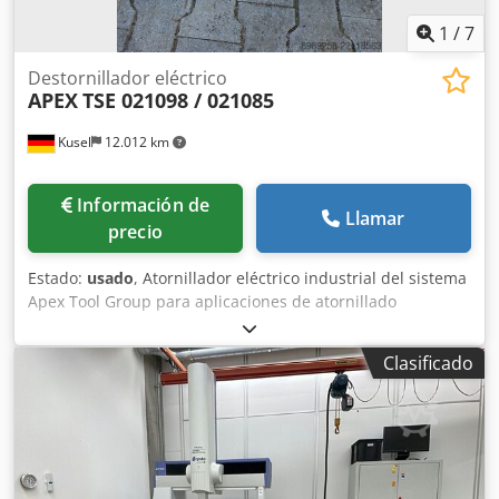
1
/
7
Destornillador eléctrico
APEX
TSE 021098 / 021085
Kusel
12.012 km
Información de
Llamar
precio
Estado:
usado
, Atornillador eléctrico industrial del sistema
Apex Tool Group para aplicaciones de atornillado
automatizadas y líneas de montaje. Dos unidades
idénticas disponibles. Fabricante: Apex Tool Group Marca:
Clasificado
APEX / Cleco Tipo: TSE Modelo: Atornillador eléctrico con
husillo Número de artículo: 961446PT Estado: usado Año
de fabricación: 2018 Tensión de alimentación: 380 VCC
Frecuencia: 0 Hz Crjdpfx Ajzdagdjnvsf Corriente de
entrada: 2/10 ADC Husillo de atornillado: Fabricante: Cleco
Rango de par: 7 - 12 Nm Velocidad máxima: 2921 min⁻¹