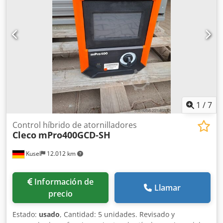
incluye ordenador, software, dongle y documentación la
máquina está bajo tensión para inspección
1
/
7
Control híbrido de atornilladores
Cleco
mPro400GCD-SH
Kusel
12.012 km
Información de
Llamar
precio
Estado:
usado
, Cantidad: 5 unidades. Revisado y