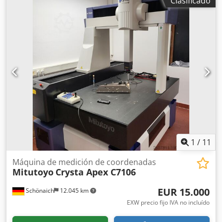
Clasificado
Máquina de medición por coordenadas Mitutoyo tipo
Crysta Apex C776 Compensación de temperatura en todos
los ejes Recorrido de medición eje X = 700 mm Recorrido
de medición eje Y = 700 mm Recorrido de medición eje Z =
600 mm Incertidumbre de medición = 1,9 + 3L/1000 (µm)
Cabezal de palpado Renishaw PH10MQ Carrusel de
cambio Renishaw SCR200 Codpfx Anewhfh Asvsrf Sensor
Renishaw TP200 Módulos Renishaw TP200 = 6 unidades
Software de medición MCosmos Sistema PC WIN10,
monitor de 27" Esfera de referencia / bola de calibración
Actualización de software opcional Actualización de
hardware opcional Servicio completo bajo petición
1
/
11
Máquina de medición de coordenadas
Mitutoyo
Crysta Apex C7106
EUR 15.000
Schönaich
12.045 km
EXW precio fijo IVA no incluído