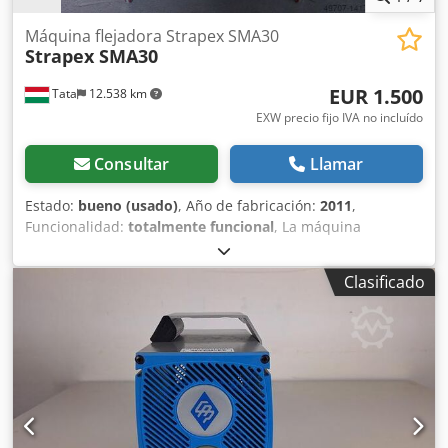
Máquina flejadora Strapex SMA30
Strapex SMA30
EUR 1.500
Tata
12.538 km
EXW precio fijo IVA no incluído
Consultar
Llamar
Estado:
bueno (usado)
, Año de fabricación:
2011
,
Funcionalidad:
totalmente funcional
, La máquina
flejadora automática Strapex SMA procesa fleje de 12 mm
para mercancías de hasta 35 kg y está diseñada para el
Clasificado
flejado de paquetes pequeños y medianos. Fabricante:
STRAPEX SMA 30 Año de fabricación: 2011 Rendimiento
por minuto: 24 ciclos por minuto Posición de alimentación:
Lateral Tamaño del paquete: 780 x 600 mm Tamaño
mínimo del paquete: 100 x 30 mm Totalmente automática
Sellado por calor: Sí Potencia: 0,75 kW, 230 V/50 Hz
Dimensiones de la máquina: 1417 x 630 mm, altura: 813
mm Cjdpfx Anequtchovsrf Peso de la máquina: aprox. 200