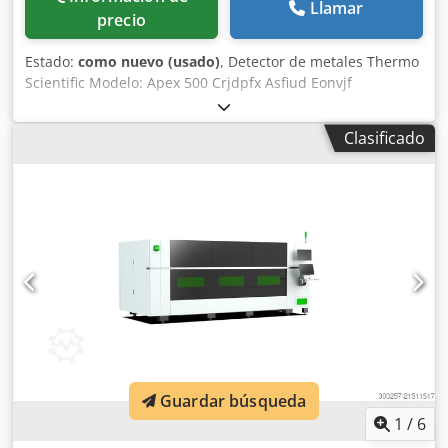
Llamar
los costes de energía) - Componentes de alta calidad / por
precio
lo tanto, requieren muy poco mantenimiento - Ahorro de
hasta un 50% por pieza gracias a una producción más
Estado:
como nuevo (usado)
, Detector de metales Thermo
eficiente - Además, cortes precisos y una superficie lisa -
Scientific Modelo: Apex 500 Crjdpfx Asfiud Eonvjf
Estructura resistente - Equipado con componentes de alta
Estructura de acero inoxidable, altura ajustable de 300
calidad y duraderos, de renombre mundial Utilizamos
mm a 950 mm, sistema neumático de expulsión de
Clasificado
piezas de la más alta calidad, como: - Servomotores
productos contaminados con depósito de recogida,
Yaskawa - Guías lineales Hiwin - Enfriador de agua Tongfei
dimensiones de 450 mm x 160 mm, dimensiones de la
de doble uso para la fuente y el cabezal láser - Lubricación
cinta transportadora de 3300 mm x 320 mm, 3 fases, móvil.
central automática - Pantalla táctil de 23 pulgadas - Para
brindar un servicio rápido, hemos añadido la función WIFI
para que nuestros técnicos puedan realizar diagnósticos y
ajustar los parámetros de forma remota. - Cremallera y
piñón YYC/APEX - La entrega estándar incluye
transformador de potencia y estabilizador, consumo total
de energía de 50 kW - Husillo de bolas de alta precisión TBI
para el eje Z - Mesa con cuchillas dentadas -
Monitorización en tiempo real de la presión del aire y el
gas en la pantalla - Declaración CE - Garantía de 2 años,
Guardar búsqueda
máximo 3600 horas Distribuidor oficial CNC Top Ten b.v.
1
/
6
Coevorden, Paí