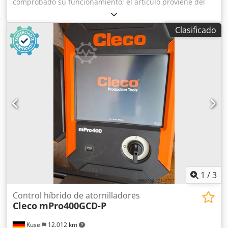
comprobado su funcionamiento; el artículo proviene del
desmontaje de instalaciones de un proveedor de la
industria automotriz. Cjdpezd N Eujfx Anvjrf Fabricante:
Clasificado
Cleco / Apex Tool Group Modelo: mPro400GCD-SH Voltaje:
100–240 V CA ±10 % Frecuencia: 50 / 60 Hz Peso: 12,8 kg
Dimensiones: 266,7 mm × 381 mm × 288 mm
Compatibilidad con herramientas: NeoTek, herramientas
con cable e inalámbricas Conexiones: Ethernet, USB, RS-
232, E/S Características especiales: Control híbrido para
herramientas con cable e inalámbricas.
1
/
3
Control híbrido de atornilladores
Cleco
mPro400GCD-P
Kusel
12.012 km