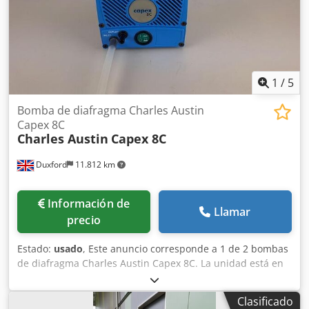
kg
1
/
5
Bomba de diafragma Charles Austin
Capex 8C
Charles Austin
Capex 8C
Duxford
11.812 km
Información de
Llamar
precio
Estado:
usado
, Este anuncio corresponde a 1 de 2 bombas
de diafragma Charles Austin Capex 8C. La unidad está en
pleno funcionamiento y lista para su entrega inmediata. La
Charles Austin Capex 8C es una bomba de diafragma
Clasificado
altamente eficiente, diseñada para proporcionar una