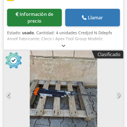
Información de
Llamar
precio
Estado:
usado
, Cantidad: 4 unidades Credjzd N Ddepfx
Anvof Fabricante: Cleco / Apex Tool Group Modelo:
mPro400GCD-P Tensión: 100-240 V CA ±10 % Frecuencia: 50
/ 60 Hz Peso: 13,7 kg Dimensiones: 266,7 mm × 381 mm ×
Clasificado
288 mm Compatibilidad con herramientas: NeoTek 30 / 50
/ 70, LiveWire, CellCore, CellTek, I-Wrench, serie 18 / 48, 17
/ 47 / 67 Conexiones: 1 conector de herramienta NeoTek
Conexiones: 1 conector de herramienta de la serie 18 / 48
Comunicación: 2 × Ethernet RJ45 Comunicación: 2 × RS-232
Comunicación: 3 × USB 2.0 E/S: 8 entradas / 8 salidas (24 V,
ópticamente aisladas) Bus de sistema: ARCnet / TSnet
Memoria: Ranura CompactFlash Longitud máxima del
cable de la herramienta: 45 m