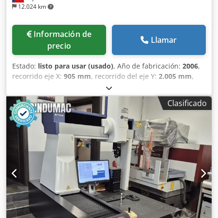
12.024 km
Información de
Llamar
precio
Estado:
listo para usar (usado)
, Año de fabricación:
2006
,
recorrido eje X:
905 mm
, recorrido del eje Y:
2.005 mm
,
recorrido del eje Z:
605 mm
, peso total:
3.900 kg
, número
de ejes:
5
, Esta Mitutoyo Crysta-Apex C9206 de 5 ejes se
Clasificado
fabricó en 2006. Cuenta con un impresionante recorrido
del eje X de 905 mm, recorrido del eje Y de 2005 mm y
recorrido del eje Z de 605 mm. La máquina incluye una
mesa de medición de 1080 x 2720 mm, lo que proporciona
un amplio espacio para diversas aplicaciones. Si está
buscando obtener capacidades de medición de alta
calidad, considere la máquina MMC Mitutoyo Crysta-Apex
C9206 que tenemos a la venta. Póngase en contacto con
nosotros para más detalles. • Mesa de medición: 1080 x
2720 mm Crsdpfx Aney Andpjvsf