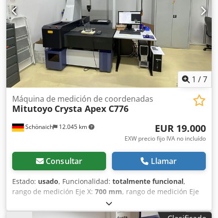
Peso: 1,0 kg Codificador: Fabricante: Cleco Tipo: IK3B
Relación de transmisión: 1:1 Compatibilidad: IK3M
Cantidad disponible: 2
1
/
7
Máquina de medición de coordenadas
Mitutoyo
Crysta Apex C776
EUR 19.000
Schönaich
12.045 km
EXW precio fijo IVA no incluído
Consultar
Llamar
Estado:
usado
, Funcionalidad:
totalmente funcional
,
rango de medición Eje X:
700 mm
, rango de medición Eje
Y:
700 mm
, rango de medición eje Z:
600 mm
,
Equipamiento:
placa de características disponible
,