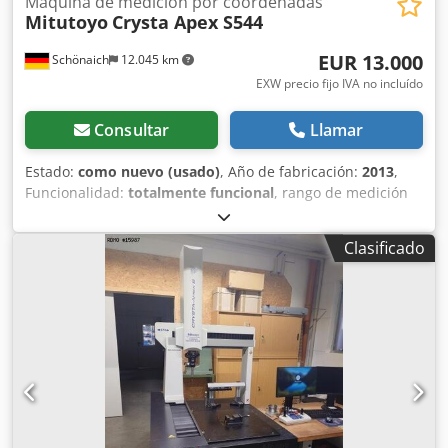
Máquina de medición por coordenadas
Mitutoyo
Crysta Apex S544
EUR 13.000
Schönaich
12.045 km
EXW precio fijo IVA no incluído
Consultar
Llamar
Estado:
como nuevo (usado)
, Año de fabricación:
2013
,
Funcionalidad:
totalmente funcional
, rango de medición
Eje X:
500 mm
, rango de medición Eje Y:
400 mm
, rango de
medición eje Z:
400 mm
, Equipamiento:
placa de
Clasificado
características disponible
, Máquina de medición de
coordenadas Mitutoyo, modelo Crysta Apex S544 Cableado
multisensores (escaneo analógico) Compensación de
temperatura en todos los ejes Rango de medición, eje X =
500 mm Rango de medición, eje Y = 400 mm Rango de
medición, eje Z = 400 mm Incertidumbre de medición = 1,7
+ 3L/1000 (µm) Csdpfx Ajzhumfsnverf Controlador Mitutoyo
UC200H Palpador Renishaw PH6M Sensor Renishaw SP25M
Módulo Renishaw SM25-1 Software de medición MCosmos
Sistema informático WIN10 y monitor de 27" (nuevo) Esfera