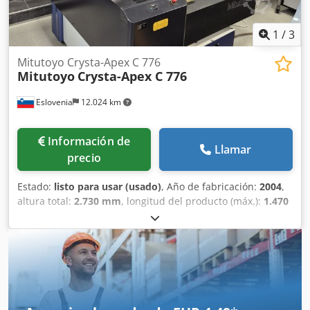
1
/
3
Mitutoyo Crysta-Apex C 776
Mitutoyo
Crysta-Apex C 776
Eslovenia
12.024 km
Información de
Llamar
precio
Estado:
listo para usar (usado)
, Año de fabricación:
2004
,
altura total:
2.730 mm
, longitud del producto (máx.):
1.470
mm
, Máquina MMC fabricada en 2004. Esta Mitutoyo
Crysta-Apex C 776 cuenta con un rango de medición de
700 mm en los ejes X e Y, y 600 mm en Z. Incluye
componentes avanzados como un cabezal de sonda
Renishaw motorizado y compensación automática de
temperatura. Si busca obtener capacidades de medición
de alta calidad, considere la máquina Mitutoyo Crysta-