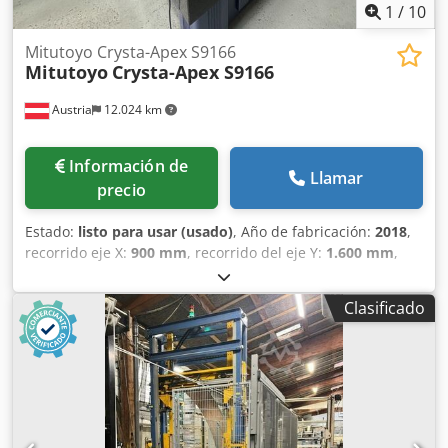
1
/
10
Mitutoyo Crysta-Apex S9166
Mitutoyo
Crysta-Apex S9166
Austria
12.024 km
Información de
Llamar
precio
Estado:
listo para usar (usado)
, Año de fabricación:
2018
,
recorrido eje X:
900 mm
, recorrido del eje Y:
1.600 mm
,
recorrido del eje Z:
600 mm
, peso total:
2.947 kg
, número
de ejes:
3
, Este Mitutoyo Crysta-Apex S9166 de 3 ejes se
Clasificado
fabricó en 2018. Cuenta con un amplio rango de medición
con eje X a 900 mm, eje Y a 1600 mm y eje Z a 600 mm.
Equipada con control CNC y software MCOSMOS-3 CNC V4,
incluye un cabezal de sonda de indexado Renishaw
PH10MQP R2 y un sistema de sonda de exploración SP25M.
El equipamiento adicional incluye sistemas de fijación de
MMC eco-fix y un cable de alimentación CEE de alta