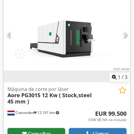
1
/
3
Máquina de corte por láser
Aore
PG3015 12 Kw ( Stock,steel
45 mm )
EUR 99.500
Coevorden
12.191 km
EXW VB IVA no incluído
Consultar
Llamar