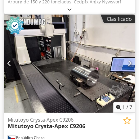
Arburg de 150 y 220 toneladas. Cedpfx Anjxy Nywsvorf
Clasificado
1
/
7
Mitutoyo Crysta-Apex C9206
Mitutoyo
Crysta-Apex C9206
República Checa