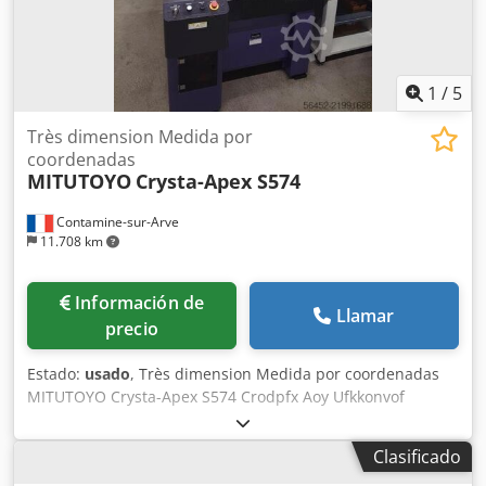
de referencia / esfera de calibración (nueva) Actualización
de hardware y software disponible bajo petición Entrega y
otros servicios disponibles bajo petición
1
/
5
Très dimension Medida por
coordenadas
MITUTOYO
Crysta-Apex S574
Contamine-sur-Arve
11.708 km
Información de
Llamar
precio
Estado:
usado
, Très dimension Medida por coordenadas
MITUTOYO Crysta-Apex S574 Crodpfx Aoy Ufkkonvof
Clasificado