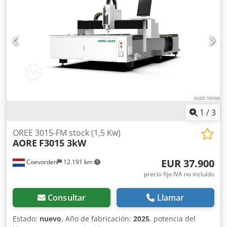
mm, Banda de prensado / banda de tamiz Tolva de
Coevorden, Holanda
entrada de pulpa, bandejas de recogida de jugo Cilindro
neumático para tensado de la banda, control neumático,
tubería Limpieza de la banda mediante rodillo de cepillo
giratorio y cuchilla rascadora de banda; Bomba de pulpa
tipo: AMP 580, bomba de tornillo excéntrico de diseño
compacto Instalación de prensado con APEX 1600 Para la
obtención de jugos de fruta con rendimientos
especialmente altos mediante sistema integrado de
extracción secundaria de orujos Superficie ocupada: 3.500
mm x 2.500 mm, con: Crodpfx Anew Hxrlovjf
1
/
3
OREE 3015-FM stock (1,5 Kw)
AORE
F3015 3kW
EUR 37.900
Coevorden
12.191 km
precio fijo IVA no incluído
Consultar
Llamar
Estado:
nuevo
, Año de fabricación:
2025
, potencia del