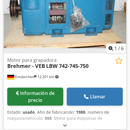
1
/
6
Motor para grapadora
Brehmer - VEB
LBW 742-745-750
Emskirchen
12.201 km
Información de
Llamar
precio
Estado:
usado
, Año de fabricación:
1988
, número de
máquina/vehículo:
888
, Motor para máquinas de
encuadernación de grapas Brehmer/Polygraph – Motor