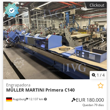
Clickout
1
/
4
Engrapadora
MÜLLER MARTINI
Primera C140
EUR 180.000
Augsburg
12.137 km
Quedan 79 días