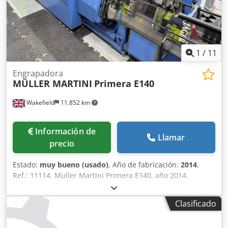
1
/
11
Engrapadora
MÜLLER MARTINI
Primera E140
Wakefield
11.852 km
Información de
Llamar
precio
Estado:
muy bueno (usado)
, Año de fabricación:
2014
,
Ref.: 11114. Muller Martini Primera E140, año 2014.
Modelo de última generación, gama alta, máquina de
cosido con encuadernación «silla» de M.M., con tiempos
Clasificado
de cambio rápidos y un amplio rango de tamaños.
Dedpfozn Hqijx Ahpjwa El modelo «E» cuenta con el