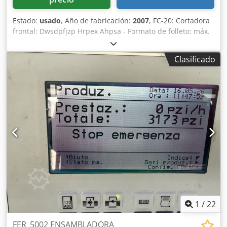
Estado:
usado
, Año de fabricación:
2007
, FC-20: Cortadora
frontal: Dwsdpfjzp Hrpex Ahpsa - Formato de folleto: máx.
230 x 320 mm, mín. 85 x 98 mm - Corte frontal: máx. 15
mm - Grosor del corte: 4-80 páginas (80 g/m²) - Velocidad
Clasificado
de producción: máx. 3.500 ciclos/h - Dimensiones: aprox.
750 x 650 x 1.000 mm Paquete integral con servicio
completo Nosotros nos encargamos de todo: desde el
embalaje seguro y el transporte hasta la gestión de
aduanas. Si lo desea, también le elaboraremos una oferta
de arrendamiento a medida. Sostenible y rentable Opte
por una máquina usada y obtenga dos ventajas: proteja el
medio ambiente y ahorre en su presupuesto. A pesar de
las posibles señales de uso, recibirá un producto de
calidad a un precio atractivo.
1
/
22
FER_5002 ENSAMBLADORA