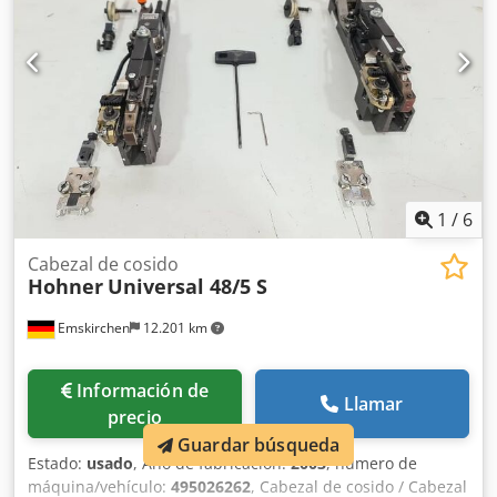
1
/
6
Cabezal de cosido
Hohner
Universal 48/5 S
Emskirchen
12.201 km
Información de
Llamar
precio
Guardar búsqueda
Estado:
usado
, Año de fabricación:
2003
, número de
máquina/vehículo:
495026262
, Cabezal de cosido / Cabezal