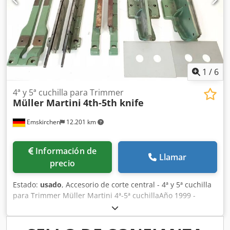
1
/
6
4ª y 5ª cuchilla para Trimmer
Müller Martini
4th-5th knife
Emskirchen
12.201 km
Información de
Llamar
precio
Estado:
usado
, Accesorio de corte central - 4ª y 5ª cuchilla
para Trimmer Müller Martini 4ª-5ª cuchillaAño 1999 -
Serial-No. DSS 2609 Online-Video-Inspección por Skype-
Video Estaríamos muy contentos con su visita - más
máquinas en Stock Disponible de inmediato - Puede ser