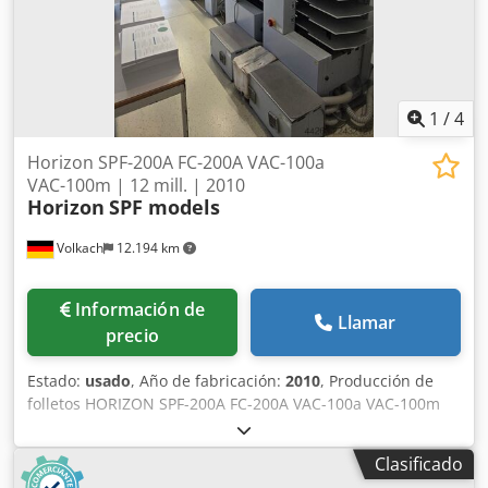
1
/
4
Horizon SPF-200A FC-200A VAC-100a
VAC-100m | 12 mill. | 2010
Horizon
SPF models
Volkach
12.194 km
Información de
Llamar
precio
Estado:
usado
, Año de fabricación:
2010
, Producción de
folletos HORIZON SPF-200A FC-200A VAC-100a VAC-100m
Este sistema de producción de folletos Horizon usado es
un sistema potente para la producción profesional de
Clasificado
folletos con encuadernación por grapas en el lomo. Consta