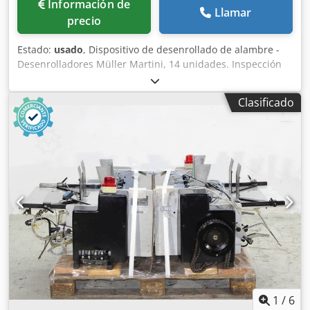
Información de
Llamar
precio
Estado:
usado
, Dispositivo de desenrollado de alambre -
Desenrolladores Müller Martini, 14 unidades. Inspección
en línea mediante videoconferencia por Skype. Nos
complacería mucho recibir su visita; tenemos más
Clasificado
máquinas en stock. Disponibles de inmediato; se pueden
inspeccionar. En stock en Emskirchen/Núremberg; se
pueden probar. Djdpfx Ahoh Ax D Depjwa
1
/
6