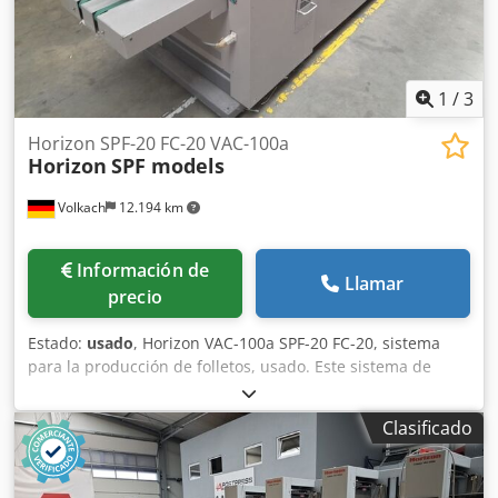
1
/
3
Horizon SPF-20 FC-20 VAC-100a
Horizon
SPF models
Volkach
12.194 km
Información de
Llamar
precio
Estado:
usado
, Horizon VAC-100a SPF-20 FC-20, sistema
para la producción de folletos, usado. Este sistema de
producción de folletos Horizon es una solución potente
para la producción profesional de folletos, que combina la
Clasificado
alimentación, el grapado, el plegado y el corte frontal en
un proceso eficiente. Ofrece una alta productividad,
versatilidad de aplicaciones y un funcionamiento sencillo