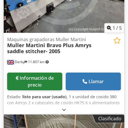
1
/
5
Maquinas grapadoras Muller Martini
Muller Martini Bravo Plus Amrys
saddle stitcher- 2005
Derby
11.807 km
Información de
Llamar
precio
Estado:
listo para usar (usado)
, 1 x unidad de cosido 380
con Amrys 2 x cabezales de cosido HK75 6 x alimentadores
de secciones 370 con Amrys ASIR3 1 x alimentador de
cubiertas 1554 con Amrys 1 x guillotina trilateral 449 con
Clasificado
Amrys 1 x apilador de entrega OMG Dodpfx
Ahovpaubjpjwa