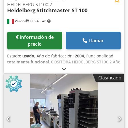
HEIDELBERG ST100.2
Heidelberg
Stitchmaster ST 100
Verona
11.943 km
Información de
Llamar
precio
Estado:
usado
, Año de fabricación:
2004
, Funcionalidad:
totalmente funcional
, COSITORA HEIDELBERG ST100.2 Año
2004, usada, en excelentes condiciones. Dodpszr Halsfx
Ahpswa Compuesta por 6 alimentadores de hojas +
Clasificado
alimentador de cubiertas. Estación de cosido con 2
cabezales. Cortadora lateral (trimmer). Control de
extracción de cuadernillos, longitud del lomo. OPCIONAL:
corte doble central.