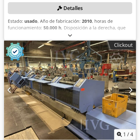
Detalles
Estado:
usado
, Año de fabricación:
2010
, horas de
funcionamiento:
50.000 h
, Disposición a la derecha, que
consta de: 10 unidades de soporte, de las cuales 4 están
alargadas, 6 alimentadores (de los cuales 4 son
Clickout
alimentadores de flujo continuo con extensiones para la
pila de barras), 1 alimentador de pliegue, 1 máquina de
encolado de productos, 1 estación de grapado con control
de la primera y última hoja, 1 recortadora con control de
corte SEMKO, control de espesor lateral, control de
inclinación/control de sobrepaso, control óptico de pliegos
ASIR (incluido código de barras), 1 banda de inversión, 1
mesa de direccionamiento, 1 alimentador cruzado
Robusto, 4 dispositivos de desenrollado EASYDRUM (rollos
de 45 kg), 1 carro para el traslado de los alimentadores
(alimentador de pila/alimentador de pila plana).
Dwodpszqzbbefx Ahpsa
1
/
4