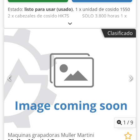
Grosor del producto: Máx.: 13 mm (estándar) Velocidad
Estado:
listo para usar (usado)
, 1 x unidad de cosido 1550
mecánica: Máx.: 14.000 copias/hora.
2 x cabezales de cosido HK75 SOLO 3.800 horas 1 x
compás lateral SEMKO con rechazo Dsdpfxjv Ap Iwo
Ahpewa 6 x alimentadores de secciones 1551 1 x
Clasificado
alimentador de cubiertas 1528 1 x guillotina trilateral 1565
1 x salida en línea 1564
1
/
9
Maquinas grapadoras Muller Martini