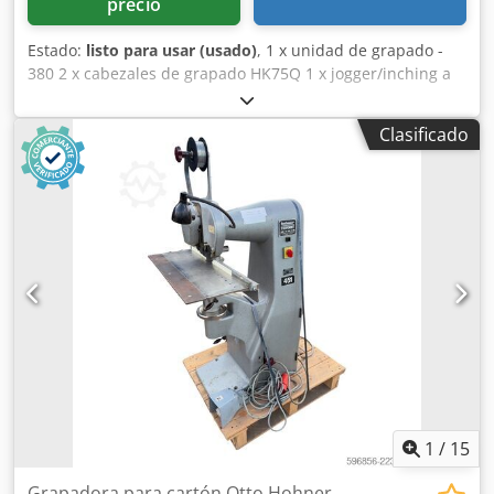
precio
Estado:
listo para usar (usado)
, 1 x unidad de grapado -
380 2 x cabezales de grapado HK75Q 1 x jogger/inching a
control remoto 1 x monitor de hoja oblicua en caballete 6 x
alimentadores de secciones 370 1 x alimentador de
Clasificado
cubiertas 1529 1 x trilateral cortadora 449 1 x salida
apiladora - Perfetto 450 Opcional si es necesario: Corte
central para producción doble Accesorio para formatos
pequeños para alimentadores Cabezas de grapado
adicionales Dwjdpfxoxxnlps Ahpea
1
/
15
Grapadora para cartón Otto Hohner