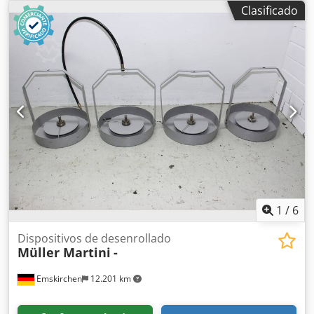
para máquinas de encuadernación Brehmer/Polygraph
Clasificado
Brehmer – VEB LBW 742-745-750, año 1988 – Número de
serie: 888C 2/88 VEB CLS256/4-5FK44T Inspección en vídeo
en línea a través de Skype Nos complacería mucho su
visita; tenemos más máquinas en stock. Disponible de
inmediato; se puede inspeccionar. En stock en
Emskirchen/Núremberg; se puede probar. Dwsdpfx Ahsh
Axzljpja
1
/
6
Dispositivos de desenrollado
Müller Martini
-
Emskirchen
12.201 km