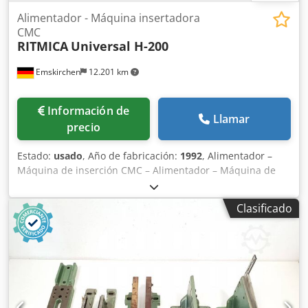
Alimentador - Máquina insertadora
CMC
RITMICA
Universal H-200
Emskirchen
12.201 km
Información de
Llamar
precio
Estado:
usado
, Año de fabricación:
1992
, Alimentador –
Máquina de inserción CMC – Alimentador – Máquina de
inserción CMC RITMICA Universal H-200, año 1992 –
Número de serie: H-200 2 alimentadores para máquina de
Clasificado
inserción CMC Inspección en vídeo en línea mediante
Skype Dsdpfx Ahoh Ax Snjpowa Nos complacería mucho
recibir su visita; tenemos más máquinas en stock.
Disponible de inmediato; se puede inspeccionar. En stock
en Emskirchen/Nuremberg; se puede probar.