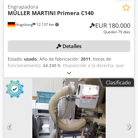
Engrapadora
MÜLLER MARTINI
Primera C140
EUR 180.000
Augsburg
12.137 km
Quedan 79 días
Detalles
Estado:
usado
, Año de fabricación:
2011
, horas de
funcionamiento:
44.240 h
, Disposición a la derecha, que
consta de: 8 unidades de soporte, de las cuales 4 están
extendidas, 6 alimentadores (de los cuales 4 son
Clasificado
alimentadores de flujo continuo con extensiones para el
sistema de barras), 1 alimentador de pliegue, 1 encoladora
de productos, 1 estación de grapado con control inicial y
control de grapas, 1 recortadora con control de corte
SEMKO, control lateral de espesor, control de arco
oblicuo/control de voladizo, control óptico de pliegos ASIR
(también código de barras), 1 banda de inversión, 1 mesa
de direccionamiento, 1 alimentador cruzado Robusto, 4
dispositivos de desenrollado EASYDRUM (rollos de 45 kg), 1