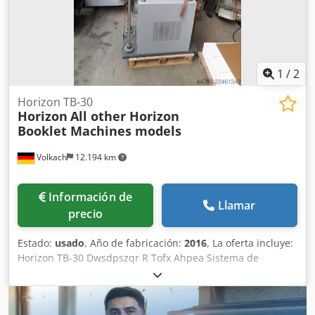
carro para el desplazamiento de los alimentadores
(alimentador de pila/alimentador de pila plana), 1 carro
para el desplazamiento de la encoladora de muestras de
productos. Dwsdszqzbhepfx Ahpja
1
/
2
Horizon TB-30
Horizon
All other Horizon
Booklet Machines models
Volkach
12.194 km
Información de
Llamar
precio
Estado:
usado
, Año de fabricación:
2016
, La oferta incluye:
Horizon TB-30 Dwsdpszqr R Tofx Ahpea Sistema de
extracción de virutas para la elaboración de folletos o la
producción de revistas - Peso: 110 kg Si lo desea, podemos
organizar lo siguiente para usted: Embalaje, carga y