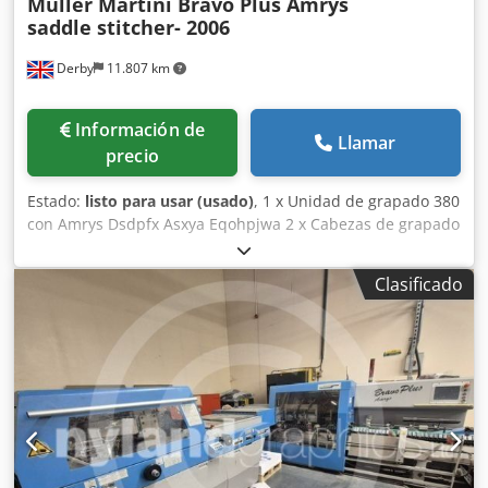
Muller Martini Bravo Plus Amrys
saddle stitcher- 2006
Derby
11.807 km
Información de
Llamar
precio
Estado:
listo para usar (usado)
, 1 x Unidad de grapado 380
con Amrys Dsdpfx Asxya Eqohpjwa 2 x Cabezas de grapado
HK75 1 x Control de calibre con rechazo 1 x Monitor de
montura oblicua para hojas 1 x Jogger de avance remoto 5
Clasificado
x Alimentadores de secciones 370 con Amrys 1 x
Alimentador de cubiertas 554 con Amrys 1 x Guillotina
trilateral 449 con Amrys 1 x Entrega apiladora Muller
Martini Perfetto 450