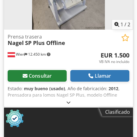
del envío o la recogida, se realizará una prueba de
funcionamiento y se grabará en vídeo para su
visualización. Para obtener información más detallada, no
dude en ponerse en contacto con nosotros.
1
/
2
Prensa trasera
Nagel
SP Plus Offline
EUR 1.500
Wien
12.450 km
VB IVA no incluído
Consultar
Llamar
Estado:
muy bueno (usado)
, Año de fabricación:
2012
,
Prensadora para lomos Nagel SP Plus, modelo Offline
Alimentación manual de folletos para el conformado de
lomos rectangulares Cjdpozmyynsfx Ah Hjrf Cilindro
Clasificado
simple o doble Bandeja de salida o extracción desde arriba
Volante para el ajuste del grosor Incluye estructura de
altura ajustable sobre ruedas Formato máximo de folletos:
250 x 350 mm, máximo 30 pliegos Hasta 1200 juegos/hora