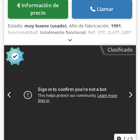
Información de
Llamar
precio
Estado:
muy bueno (usado)
, Año de fabricación:
1991
,
Funcionalidad:
totalmente funcional
, Ref. STC: G-671-2401
HORZON HAC-15 A + SPF-10II + FC-10II, año de fabricación:
1991 Equipamiento: - 1 torre de ensamblaje HAC 15 - Tipo:
Clasificado
SPF 10 II, estación de plegado y engrapado - n.º 62014 -
Cortadora FC-10 II Codpfezp D Iuex Ah Hjrf -->Disponible a
partir de: 08/2026
1
/
5