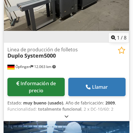
1
/
8
Linea de producción de folletos
Duplo
System5000
Öpfingen
12.063 km
Información de
Llamar
precio
Estado:
muy bueno (usado)
, Año de fabricación:
2009
,
Funcionalidad:
totalmente funcional
, 2 x DC-10/60: 2
torres, cada una con 10 estaciones (total 20 estaciones)
Unidad de transferencia LUL-HM (alimentación manual)
Cedpfezqt Exsx Ah Hjrf DBM 500 (unidad de plegado y