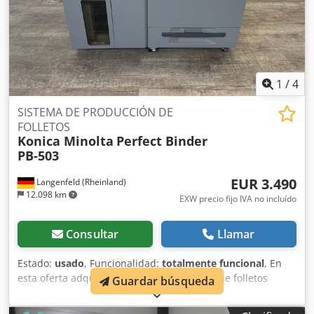
1
/
4
SISTEMA DE PRODUCCIÓN DE
FOLLETOS
Konica Minolta
Perfect Binder
PB-503
EUR 3.490
Langenfeld (Rheinland)
12.098 km
EXW precio fijo IVA no incluído
Consultar
Llamar
Estado:
usado
, Funcionalidad:
totalmente funcional
, En
esta oferta adquiere una encuadernadora de folletos
Guardar búsqueda
usada "Konica Minolta Perfect Binder PB-503". Objeto de la
venta: 1 x Konica Minolta PB-503 adecuada para varios