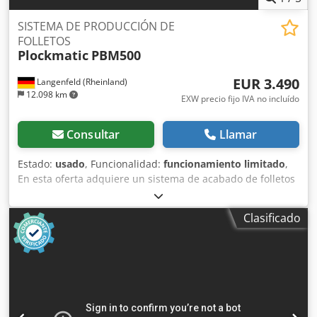
SISTEMA DE PRODUCCIÓN DE
FOLLETOS
Plockmatic
PBM500
EUR 3.490
Langenfeld (Rheinland)
12.098 km
EXW precio fijo IVA no incluído
Consultar
Llamar
Estado:
usado
, Funcionalidad:
funcionamiento limitado
,
En esta oferta adquiere un sistema de acabado de folletos
usado "Plockmatic PBM500". Objeto de la venta: Csdpfx
Aoudv T Roh Herf 1 x Plockmatic PBM500 Estado: Se trata
Clasificado
de un equipo usado, que puede presentar signos de uso
(pequeños arañazos o decoloraciones). El equipo no ha
sido probado en cuanto a su funcionamiento. Embalaje y
envío: Con mucho gusto puede inspeccionar el equipo
durante nuestro horario comercial. ¡Por favor, concerte
una cita para ello! Embalaje apto para transporte marítimo
y envío internacional disponibles bajo solicitud. Antes del