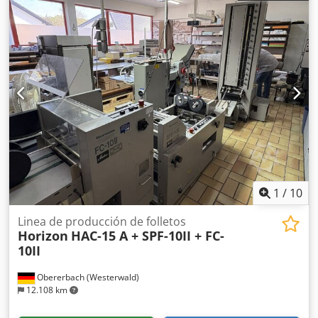
longitudes predefinidas, inserta la percha y cierra la
encuadernación. Tamaño máximo del alimentador: 500 x
700mm Tamaño mínimo del alimentador: 70 x 135mm
Grosor máximo: 15mm Mesa con alimentador de hojas
dobladas Crsdpjzmu Imefx Ah Hof Carga y montaje
automáticos de colgadores Recogida automática del
alambre desde la bobina con eliminación de separadores
del alambre Módulo de cierre Entrega Controlador central
para toda la máquina Capacidad de hasta 2500 ciclos/h
Alimentación de 380V + aire comprimido La máquina
dispone de un sistema centralizado de lubricación. Peso:
1300kg Incluye muchos componentes adicionales,
herramientas y documentación.
1
/
10
Linea de producción de folletos
Horizon
HAC-15 A + SPF-10II + FC-
10II
Obererbach (Westerwald)
12.108 km