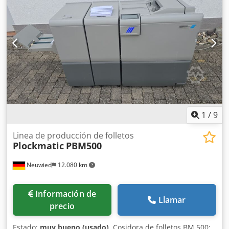
1
/
9
Linea de producción de folletos
Plockmatic
PBM500
Neuwied
12.080 km
Información de
Llamar
precio
Estado:
muy bueno (usado)
, Cosidora de folletos BM 500: