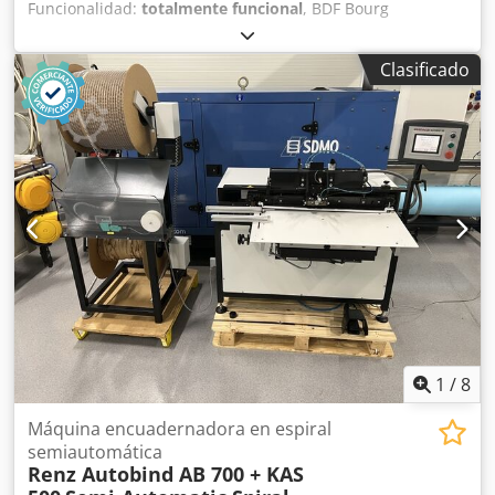
Funcionalidad:
totalmente funcional
, BDF Bourg
Document Finisher con alimentación manual para
inserción de juegos. Máquina revisada, cintas
Clasificado
transportadoras cambiadas, en excelente estado. Grapado,
doblado y corte frontal. 2 cabezales de grapado con
alambre de bobina. Funciones para grapa caballete,
bloque y en esquina. Ajuste de formato totalmente
automático. Conexión eléctrica 230V/50Hz, 400 kg. Incluye
4 bobinas de alambre para grapado. Datos técnicos en PDF
adjunto. ¡Excelente oportunidad a precio justo! Codpezaay
Nsfx Ah Hsrf
1
/
8
Máquina encuadernadora en espiral
semiautomática
Renz Autobind AB 700 + KAS