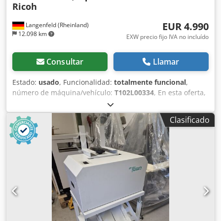
Ricoh
EUR 4.990
Langenfeld (Rheinland)
12.098 km
EXW precio fijo IVA no incluído
Consultar
Llamar
Estado:
usado
, Funcionalidad:
totalmente funcional
,
número de máquina/vehículo:
T102L00334
, En esta oferta,
usted adquiere una máquina usada para el procesamiento
posterior, modelo "Plockmatic PBM350-m". Objeto de la
Clasificado
venta: 1 x Plockmatic PBM350-m Incluye: recortadora
frontal Incluye: sistema SquareFold Estado: Esta oferta
corresponde a un equipo usado que puede presentar
signos de uso (pequeños arañazos o decoloraciones). El
equipo ha sido probado y funciona correctamente.
Embalaje y envío: Puede visitar nuestras instalaciones
durante nuestro horario de atención para inspeccionar el
equipo. ¡Le rogamos que concertе una cita! Ofrecemos
embalaje apto para transporte marítimo y envío a nivel
mundial, previa solicitud. Csdpfx Ahozmqa Se Hjrf Antes