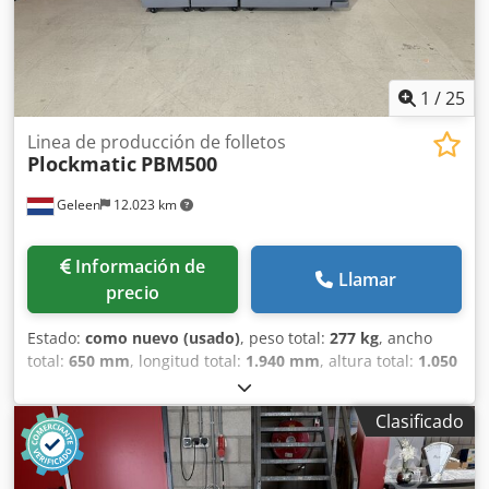
1
/
25
Linea de producción de folletos
Plockmatic
PBM500
Geleen
12.023 km
Información de
Llamar
precio
Estado:
como nuevo (usado)
, peso total:
277 kg
, ancho
total:
650 mm
, longitud total:
1.940 mm
, altura total:
1.050
mm
, tensión de entrada:
220 V
, Plockmatic PBM 500, que
incluye el módulo (SquareFold) BookFold y el módulo de
Clasificado
corte. ¡Esta máquina para la producción de folletos está en
excelentes condiciones y ha sido poco utilizada! Esta
máquina puede utilizarse en una configuración