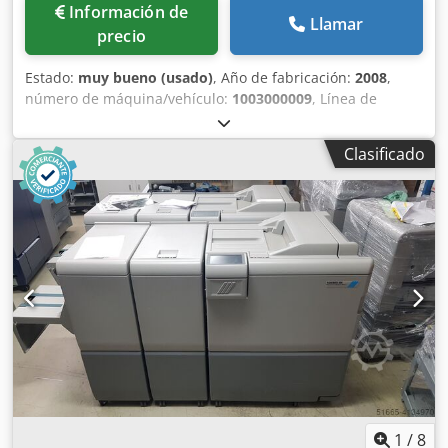
Información de
Llamar
precio
Estado:
muy bueno (usado)
, Año de fabricación:
2008
,
número de máquina/vehículo:
1003000009
, Línea de
acabado completa y totalmente automática para la
producción de libros, revistas, catálogos, etc.
Clasificado
Colacionadora con sistema de alimentación por banda de
vacío de 10 estaciones (incluida la separación por aire),
con máquina en línea DBM-350 para la confección de
folletos con grapado por hilo, plegado, corte y un doblador
de página cuadrada (Auto Spinemaster) con sistema de
apilamiento en la parte superior de la máquina. Incluye
sistema de alineación en línea. Panel de control digital con
mando táctil. Todos los dispositivos de seguridad. 230 V, 1
fase, 50/60 Hz. Tamaño mínimo/máximo del papel: 120 x
148 / 350 x 500 mm. Gramaje del papel: 40 – 300 g/m².
Cjdpfx Asztauxjh Hsrf Velocidad: 5.000 – 10.000
juegos/hora.
1
/
8