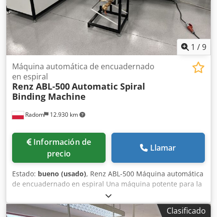
preperforado en la mesa. El calendario se transfiere
automáticamente al área de engarzado presionando el
pedal. Incluye alimentador de ganchos KAS 500
Alimentación: 230V + aire comprimido Peso: 615 kg.
1
/
9
Máquina automática de encuadernado
en espiral
Renz ABL-500
Automatic Spiral
Binding Machine
Radom
12.930 km
Información de
Llamar
precio
Estado:
bueno (usado)
, Renz ABL-500 Máquina automática
de encuadernado en espiral Una máquina potente para la
producción de calendarios, blocs de notas y otros
productos encuadernados con espiral metálica. La
Clasificado
máquina alimenta automáticamente la espiral, la corta en