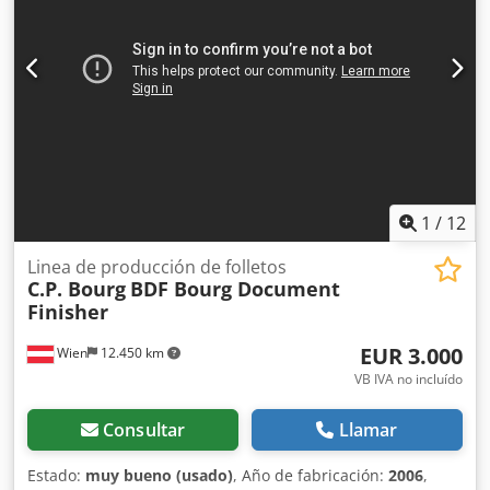
Conexión eléctrica de 230 V/50 Hz
1
/
12
Linea de producción de folletos
C.P. Bourg
BDF Bourg Document
Finisher
EUR 3.000
Wien
12.450 km
VB IVA no incluído
Consultar
Llamar
Estado:
muy bueno (usado)
, Año de fabricación:
2006
,