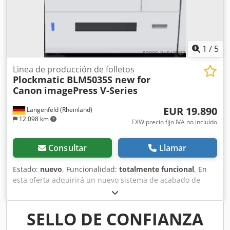
1
/
5
Linea de producción de folletos
Plockmatic BLM5035S new for
Canon
imagePress V-Series
EUR 19.890
Langenfeld (Rheinland)
12.098 km
EXW precio fijo IVA no incluído
Consultar
Llamar
Estado:
nuevo
, Funcionalidad:
totalmente funcional
, En
esta oferta adquirirá un nuevo sistema de acabado de
folletos "Plockmatic BLM5035S". Objeto de la venta: 1 x
Plockmatic BLM5035S para las siguientes máquinas: Canon
imagePRESS V900 Canon imagePRESS V1000 Canon
SELLO DE CONFIANZA
imagePRESS V1350 Estado: Se trata de un equipo nuevo en