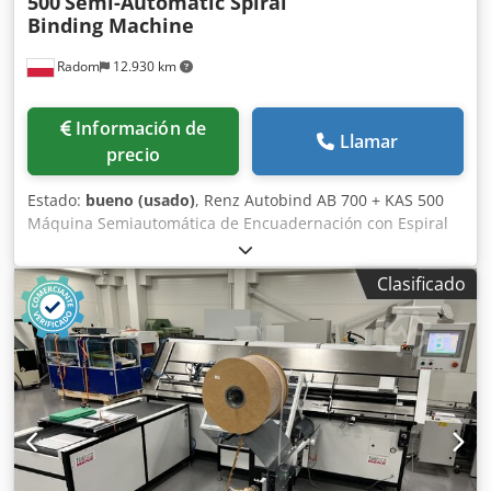
500
Semi-Automatic Spiral
Binding Machine
Radom
12.930 km
Información de
Llamar
precio
Estado:
bueno (usado)
, Renz Autobind AB 700 + KAS 500
Máquina Semiautomática de Encuadernación con Espiral
Máquina en muy buen estado, lista para operar. Eficiente
máquina semiautomática para la producción de
Clasificado
calendarios, cuadernos y otros productos encuadernados
con espiral metálica. Operación rápida Diámetros de
espiral de 3/16” a 1 1/8” Ancho de trabajo hasta 700 mm
Codpfjzmu Itjx Ah Herf Espesor de engarzado aprox. 23
mm Capacidad de hasta 1200 ciclos/hora La máquina
semiautomática desenrolla el espiral desde la bobina,
cuenta las vueltas, corta el espiral a la cantidad
preestablecida de vueltas y transfiere la sección de espiral
al área de engarzado. El operario coloca el calendario