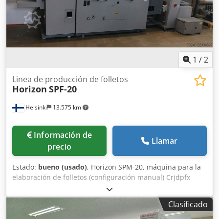
Credpfx Ahsywulco Hof Para más información, no dude en
contactarnos personalmente.
1
/
2
Linea de producción de folletos
Horizon
SPF-20
Helsinki
13.575 km
Información de
Llamar
precio
Estado:
bueno (usado)
, Horizon SPM-20, máquina para la
elaboración de folletos (configuración manual) Crjdpfx
Ahozlxqvj Hof Horizon VAC-100, máquina de colación con
sistema de succión de aire Horizon SPF-20, máquina de
Clasificado
cosido y plegado Horizon FC-20, máquina de corte Solo 1,5
millones en el contador total.