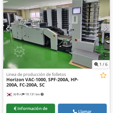
1
/
6
Linea de producción de folletos
Horizon
VAC-1000, SPF-200A, HP-
200A, FC-200A, SC
파주시
19.131 km
Información de
Llamar