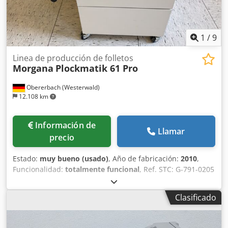
revisada y probada exhaustivamente por nuestro propio
servicio técnico especializado. Si desea obtener más
información, no dude en ponerse en contacto con
nosotros. Cedpezpx Trsfx Ah Hsrf Envío a nivel mundial
1
/
9
disponible.
Linea de producción de folletos
Morgana
Plockmatik 61 Pro
Obererbach (Westerwald)
12.108 km
Información de
Llamar
precio
Estado:
muy bueno (usado)
, Año de fabricación:
2010
,
Funcionalidad:
totalmente funcional
, Ref. STC: G-791-0205
Csdpfx Aezrzz Reh Horf Plockmatic 61 Pro, año de
fabricación: 2010 Equipamiento: - Acabadora para folletos
Clasificado
Plockmatic 61 Pro - Formato de folletos: A4 + A5 - 2
unidades de cosido - Plegadora