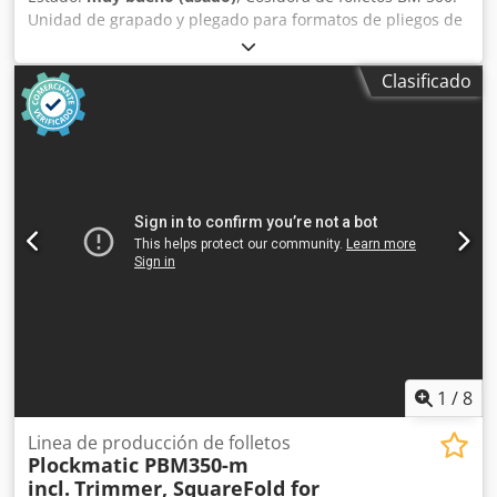
Unidad de grapado y plegado para formatos de pliegos de
206 x 210 mm (mín.) hasta 320 x 620 mm (máx.). Procesa
hasta 50 hojas. Dos cabezales de grapado de alta calidad
Clasificado
(5.000 grapas por cargador) para garantizar una calidad
constante. Incluye recortadora y unidad de alimentación
de pliegos con descarga eléctrica. Csdpfozrh Ukex Ah Horf
1
/
8
Linea de producción de folletos
Plockmatic PBM350-m
incl.
Trimmer, SquareFold for