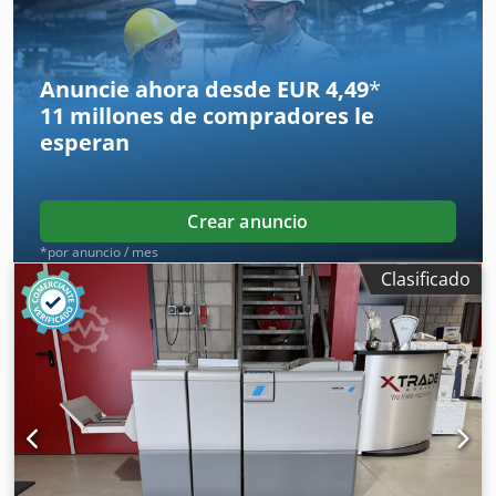
grapado) DBM-500T: cortadora frontal Mesa de trabajo
larga DBM-LS1 DBM-500 K: contador de pilas con expulsor
Control mediante pantalla táctil
Anuncie ahora desde EUR 4,49
*
11 millones de compradores
le
esperan
Crear anuncio
*por anuncio / mes
Clasificado