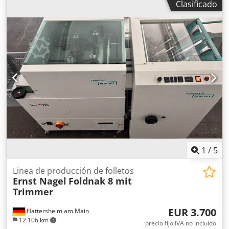
Clasificado
corresponde a un equipo usado, que puede presentar
signos de uso (pequeños arañazos o amarilleamientos).
Crjdsym Nlnspfx Ah Hjf El equipo ha sido comprobado en
cuanto a su funcionalidad. Embalaje y envío: Puede
inspeccionar el equipo durante nuestro horario comercial.
¡Por favor, concerte una cita para ello! Embalaje marítimo y
envío internacional disponibles bajo consulta. Antes del
envío o recogida, se grabará un vídeo de la prueba de
funcionamiento para usted. Para más información, no
dude en ponerse en contacto con nosotros personalmente.
1
/
5
Linea de producción de folletos
Ernst Nagel
Foldnak 8 mit
Trimmer
EUR 3.700
Hattersheim am Main
12.106 km
precio fijo IVA no incluído