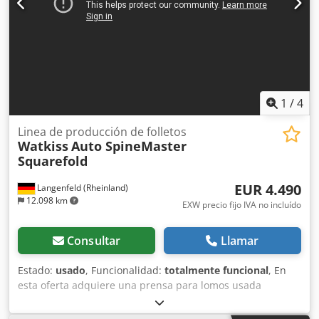
envío o recogida, se documentará una prueba de
funcionamiento en vídeo para usted. Para más
información, no dude en ponerse en contacto con nosotros
personalmente.
1
/
4
Linea de producción de folletos
Watkiss
Auto SpineMaster
Squarefold
EUR 4.490
Langenfeld (Rheinland)
12.098 km
EXW precio fijo IVA no incluído
Consultar
Llamar
Estado:
usado
, Funcionalidad:
totalmente funcional
, En
esta oferta adquiere una prensa para lomos usada
"Watkiss Auto SpineMaster". Objeto de la venta: 1 x
Watkiss Auto SpineMaster Estado: Este anuncio