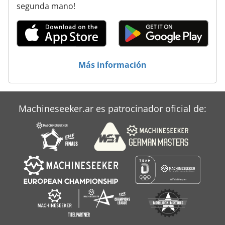
Máquinas De Herramientas
segunda mano!
Máquinas Para
Secador De Helada Del
Más información
Sistema De Agua Helada
Machineseeker.ar es patrocinador oficial de: