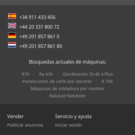
+34 911 433 456
+44 20 331 800 72
+49 201 857 861 0
+49 201 857 861 80
Búsquedas actuales de máquinas:
R70
Ra 630
Quickmaster Di 46 4 Plus
Instalaciones de corte por oxicorte
R 706
Máquinas de soldadura por resaltes
Rabaud Haecksler
Vender
Servicio y ayuda
Publicar anuncios
Iniciar sesión