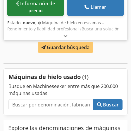
Información de
Llamar
precio
Estado:
nuevo
, ❄️ Máquina de hielo en escamas –
Rendimiento y fiabilidad profesional ¿Busca una solución
duradera y de alto rendimiento para su negocio? Nuestras
máquinas están diseñadas para responder a las
Guardar búsqueda
exigencias de los entornos más rigurosos: ✔️ Generador
100 % de acero inoxidable ✔️ Chasis completamente de
acero inoxidable ✔️ Máxima resistencia a la corrosión ✔️
Ideal para pesca, industria alimentaria e industrial 👉
Menores costes de mantenimiento 👉 Larga vida útil 👉
Máquinas de hielo usado
(1)
Inversión rentable y segura 📦 Disponibilidad inmediata
Dodjy I Ap Rspfx Acyjck
Busque en Machineseeker entre más que 200.000
máquinas usadas.
Buscar
Explore las denominaciones de máquinas