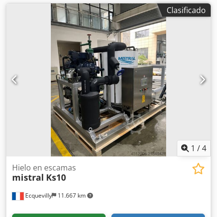
Clasificado
1
/
4
Hielo en escamas
mistral
Ks10
Ecquevilly
11.667 km