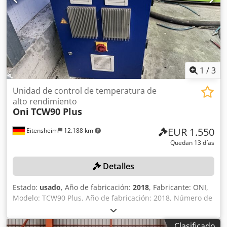
4 unidades con boquilla de cortina de aire para puerta, 2
unidades de calefacción de aire, modelo SW1 (zona de
oficinas), grupo de bombas y válvulas para el circuito de
recuperación de calor, resistencia calefactora, 200 W,
control de la instalación Siemens Simatic S7, panel táctil
HMI. Chsdpfx Aszn Ataobpja +++ Atención: ¡La instalación
forma parte de una subasta en línea! +++
1
/
3
Unidad de control de temperatura de
alto rendimiento
Oni
TCW90 Plus
EUR 1.550
Eitensheim
12.188 km
Quedan 13 días
Detalles
Estado:
usado
, Año de fabricación:
2018
, Fabricante: ONI,
Modelo: TCW90 Plus, Año de fabricación: 2018, Número de
serie: 18026, Potencia de calefacción: 18 kW, Potencia de
refrigeración: 164 kW, Control MC. Csdpjzn Anqofx Abpeha
Clasificado