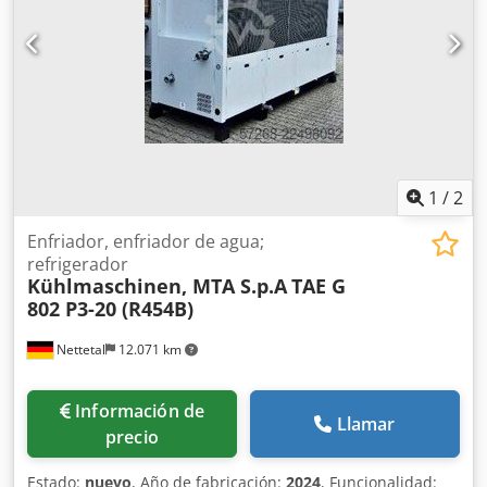
1
/
2
Enfriador, enfriador de agua;
refrigerador
Kühlmaschinen, MTA S.p.A
TAE G
802 P3-20 (R454B)
Nettetal
12.071 km
Información de
Llamar
precio
Estado:
nuevo
, Año de fabricación:
2024
, Funcionalidad: