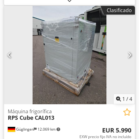
hasta una temperatura ambiente de -10°C sensor de gas y
Clasificado
ventilador ATEX dentro del sistema de refrigeración. Cedjt
Twtfepfx Abpoha Potencia frigorífica de 9,57 kW a 7/12 °C y
35 °C de temperatura ambiente. Nuestra serie pequeña de
propano está disponible desde 9,57 hasta 66 kW. Todos los
sistemas pueden personalizarse para adaptarse al
proceso.
1
/
4
Máquina frigorífica
RPS Cube
CAL013
EUR 5.990
Güglingen
12.069 km
EXW precio fijo IVA no incluído