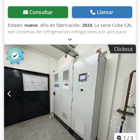
Consultar
Llamar
Estado:
nuevo
, Año de fabricación:
2024
, La serie Cube CAL
son sistemas de refrigeración refrigerados por aire para
uso industrial. Csdpfxer D Sanj Abpjha Se instalan en
exteriores, pero también pueden instalarse en interiores
Clickout
gracias al refrigerante no inflamable R513A. El Cube CAL
013 tiene un depósito interno, una bomba P3 interna y un
evaporador coaxial. Su funcionamiento puede garantizarse
hasta una temperatura de proceso de -10°C. Capacidad de
refrigeración a una temperatura ambiente de 7/12°C 35°C
7,9 kW
1
/
3