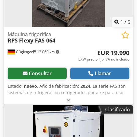
1
/
5
Máquina frigorífica
RPS
Flexy FAS 064
EUR 19.990
Güglingen
12.069 km
EXW precio fijo IVA no incluído
Consultar
Llamar
Estado:
nuevo
, Año de fabricación:
2024
, La serie FAS son
sistemas de refrigeración refrigerados por aire para uso
industrial. Se instalan en el exterior. El equipamiento del
FAS 064 es el siguiente: depósito interno cerrado, así como
Clasificado
una bomba de 3 bar y compresores scroll, paquete de
invierno hasta -10°C, El evaporador es un haz de tubos
instalado en el depósito interno. Chjdpfx Aber D R Ubepoa
El refrigerante utilizado es R454B Capacidad de