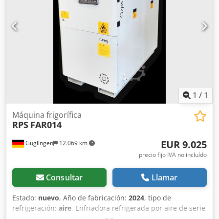
refrigeración a 12/7°C y 35°C de temperatura ambiente
49kW
1
/
1
Máquina frigorífica
RPS
FAR014
EUR 9.025
Güglingen
12.069 km
precio fijo IVA no incluído
Consultar
Llamar
Estado:
nuevo
, Año de fabricación:
2024
, tipo de
refrigeración:
aire
, Enfriadora refrigerada por aire de serie
que incluye bomba interna, depósito, paquete de invierno