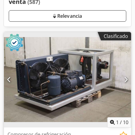
venta
(587)
Relevancia
Clasificado
1
/
10
Compresor de refrigeración