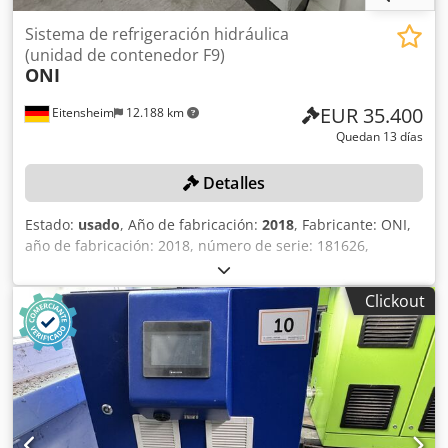
Sistema de refrigeración hidráulica
(unidad de contenedor F9)
ONI
EUR 35.400
Eitensheim
12.188 km
Quedan 13 días
Detalles
Estado:
usado
, Año de fabricación:
2018
, Fabricante: ONI,
año de fabricación: 2018, número de serie: 181626,
dimensiones del contenedor: 8.000 x 3.000 x 3.000 mm, 3
bombas, fabricante: KSB, modelo ETB (recuperación de
Clickout
calor/refrigeración hidráulica/refrigeración por aire libre),
enfriador de aire libre de 500 kW (montaje en el techo), 10
ventiladores con sistema adiabático, L/A/A: 9.930 x 2.290 x
1.510 mm, tratamiento de agua con depósito de plástico
de 2 x 3.000 l, sistema de ablandamiento de agua, 7
unidades de recuperación de calor, modelo SW25,
potencia de calefacción: 25 kW, caudal de aire: 6.000 m³/h,