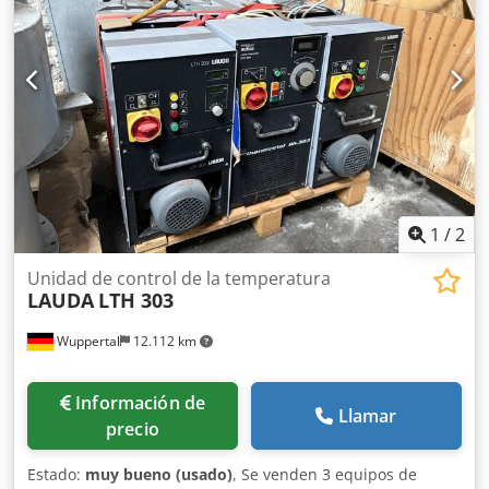
Cjdpfx Ajfyfxbebpoha -Conexión: G1/2" -Cantidad: 5
válvulas de seguridad disponibles -Precio: por unidad -
Dimensiones del paquete: 150/80/A55 mm -Peso: 0,6
kg/unidad
1
/
2
Unidad de control de la temperatura
LAUDA
LTH 303
Wuppertal
12.112 km
Información de
Llamar
precio
Estado:
muy bueno (usado)
, Se venden 3 equipos de