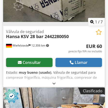
1
/
7
Válvula de seguridad
Hansa
KSV 28 bar 2442280050
EUR 60
Wiefelstede
12.306 km
precio fijo IVA no incluído
Consultar
Llamar
Estado:
muy bueno (usado)
, Válvula de seguridad para
compresor frigorífico, máquina frigorífica, compresor de
refrigeración, grupo frigorífico, compresor de
enfriamiento, compresor, carcasa de filtro desecante,
Clasificado
válvula de cierre, válvula de cierre esférica, interruptor de
temperatura, termostato, válvula de expansión, válvula de
seguridad. -Fabricante: Hansa, válvula de seguridad,
nueva, en embalaje original -Tipo: KSV 28 bar 2442280050