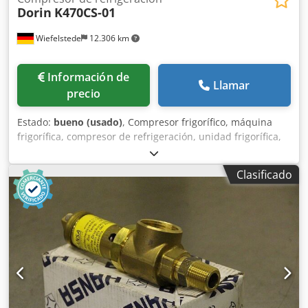
Dorin
K470CS-01
Wiefelstede
12.306 km
Información de
Llamar
precio
Estado:
bueno (usado)
, Compresor frigorífico, máquina
frigorífica, compresor de refrigeración, unidad frigorífica,
compresor de refrigeración, compresor, compresor de
motor, máquina de refrigeración, unidad de refrigeración.
Clasificado
-Fabricante: Dorin, compresor frigorífico, unidad frigorífica
completa -Tipo: UA - K470CS-01 -Potencia: 3,48 kW / 1450
rpm -Caudal volumétrico: 23,37 m³/h Chodpsif Hunofx
Abpja -Presión máxima de funcionamiento: 30,5 bar -
Cantidad: 2 unidades disponibles -Precio: por unidad -
Dimensiones totales: 1900/1000/A940 mm -Peso: 304
kg/unidad