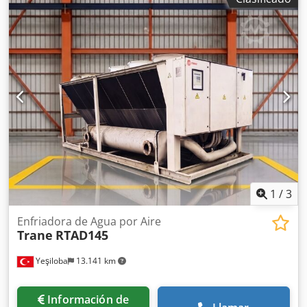
+++ Atención: ¡Este equipo forma parte de una subasta en
línea! +++
1
/
3
Enfriadora de Agua por Aire
Trane
RTAD145
Yeşiloba
13.141 km
Información de