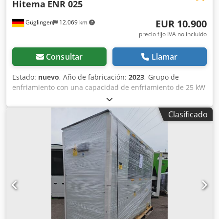
Hitema
ENR 025
EUR 10.900
Güglingen
12.069 km
precio fijo IVA no incluído
Consultar
Llamar
Estado:
nuevo
, Año de fabricación:
2023
, Grupo de
enfriamiento con una capacidad de enfriamiento de 25 kW
a 7/12 °C, bomba interna P3, depósito de almacenamiento
interno de 110 litros, compresor de tipo scroll, evaporador
Clasificado
coaxial para aplicaciones industriales. Csdpfx Ajgkan
Sjbpoha