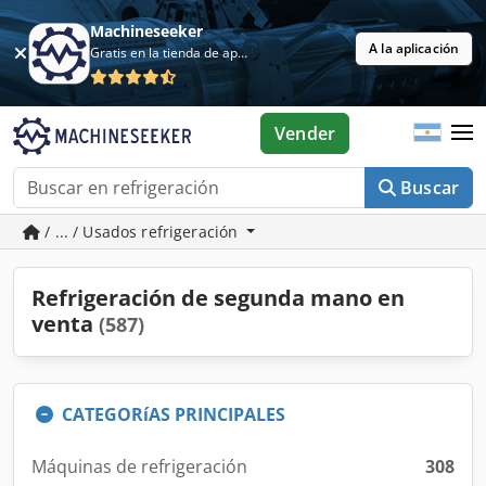
Machineseeker
A la aplicación
Gratis en la tienda de aplicaciones
Vender
Buscar
/ ... / Usados refrigeración
Refrigeración de segunda mano en
venta
(587)
CATEGORíAS PRINCIPALES
Máquinas de refrigeración
308