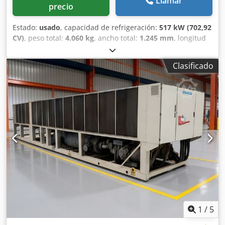
Llamar
precio
Estado:
usado
, capacidad de refrigeración:
517 kW (702,92
CV)
, peso total:
4.060 kg
, ancho total:
1.245 mm
, longitud
total:
5.351 mm
, altura total:
3.302 mm
, DETALLES DEL
ENFRIADOR Fabricante: Trane Modelo: RTAD145 Tipo de
Clasificado
máquina: Enfriador industrial refrigerado por aire
Capacidad de enfriamiento: 517 kW / 444 620 kcal/h
Estado: Usado – Listo para su funcionamiento Ubicación:
Planta de reciclaje Ecosaycil, Turquía ESPECIFICACIONES
TÉCNICAS Compresor: Trane CHHP0L2TKJ0N069A
Evaporador: Tubo y carcasa Condensador: Tubo de cobre /
Aleta de aluminio Caudal de agua: 103,4 m³/h
Refrigerante: R134a Sistema de control: Trane
Dimensiones: 5351 × 1245 × 3302 mm Peso: 4060 kg
DESCRIPCIÓN Enfriador industrial refrigerado por aire
Trane RTAD145 usado, con una capacidad de enfriamiento
nominal de 517 kW, ofrecido en venta por Özsayın
Soğutma, un especialista en enfriamiento industrial
establecido en 1982. La unidad está diseñada para
1
/
5
aplicaciones industriales y de enfriamiento de procesos