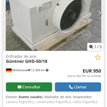
1
/
5
Enfriador de aire
Güntner
GHD-50/18
EUR 950
Wiefelstede
12.306 km
precio fijo IVA no incluído
Consultar
Llamar
Estado:
bueno (usado)
, Radiador de aire, evaporador,
cámara frigorífica, contenedor frigorífico, celda frigorífica
-Ámbito de aplicación: para conectar a un sistema de