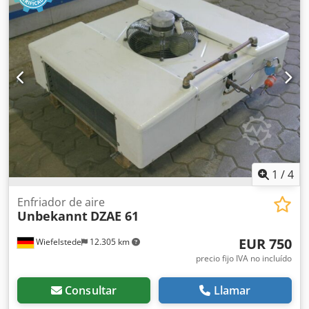
Dwedpfx Alsb Uhnmogsa -peso: 48 kg
1
/
4
Enfriador de aire
Unbekannt
DZAE 61
EUR 750
Wiefelstede
12.305 km
precio fijo IVA no incluído
Consultar
Llamar