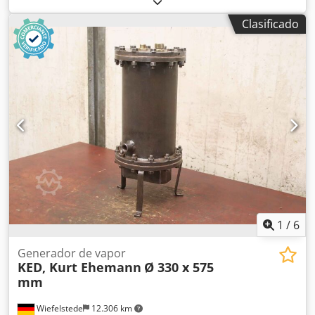
refrigeración Dwjdpob Nx Hlsfx Algsa -Diámetro del
Clasificado
ventilador: 500 mm -Presión de funcionamiento admisible:
8 bares -Temperatura de funcionamiento admisible: 100
°C -Presión para temperaturas negativas: 21 bares/ -60 °C -
Capacidad: 13,2 litros -Distancia entre las aletas: 7 mm -
Cantidad: 2 radiadores disponibles -Precio: por unidad -
Dimensiones: 1350/740/A700 mm -Peso: 174 kg/unidad
1
/
6
Generador de vapor
KED, Kurt Ehemann
Ø 330 x 575
mm
Wiefelstede
12.306 km