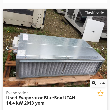
Clasificado
1
/
4
Evaporador
Used Evaporator BlueBox
UTAH
14.4 kW 2013 yom