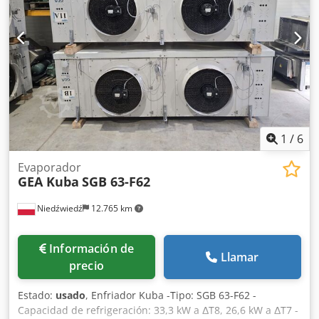
estado de funcionamiento, listo para usar.
reposición: 1 x DN 40 (diámetro n
1
/
6
Evaporador
GEA Kuba
SGB 63-F62
Niedźwiedź
12.765 km
Información de
Llamar
precio
Estado:
usado
, Enfriador Kuba -Tipo: SGB 63-F62 -
Capacidad de refrigeración: 33,3 kW a ΔT8, 26,6 kW a ΔT7 -