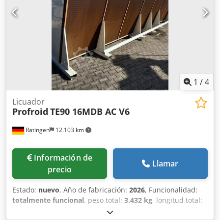
1
/
4
Licuador
Profroid
TE90 16MDB AC V6
Ratingen
12.103 km
Información de
Llamar
precio
Estado:
nuevo
, Año de fabricación:
2026
, Funcionalidad:
totalmente funcional
, peso total:
3.432 kg
, longitud total:
9.215 mm
, altura total:
2.391 mm
, ancho total:
2.200 mm
,