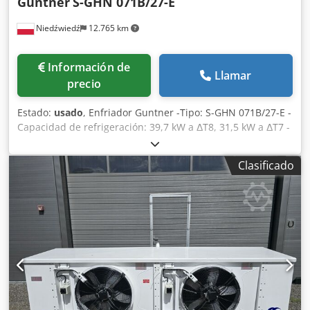
Guntner
S-GHN 071B/27-E
Niedźwiedź
12.765 km
Información de
Llamar
precio
Estado:
usado
, Enfriador Guntner -Tipo: S-GHN 071B/27-E -
Capacidad de refrigeración: 39,7 kW a ΔT8, 31,5 kW a ΔT7 -
Alabes: 7 mm -Número de ventiladores: 2 x 710 mm -
Dimensiones del equipo: 3530 x 850 x 1150 mm -
Clasificado
Resistencias eléctricas -Refrigerante: Freón -Capacidad: 54
L Dwodpfxjza D Ukj Algea -Peso: 317 kg -Existencias: 2
unidades -Número de almacén: CH 606 -Estado: usado, en
muy buen estado, enfriador 100% hermético bajo presión
de nitrógeno, ventiladores operativos, listo para trabajar