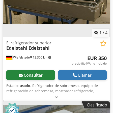
1
/
4
El refrigerador superior
Edelstahl
Edelstahl
EUR 350
Wiefelstede
12.305 km
precio fijo IVA no incluído
Consultar
Llamar
Estado:
usado
, Refrigerador de sobremesa, equipo de
refrigeración de sobremesa, mostrador refrigerado,
refrigerador de aire, evaporador, cámara frigorífica,
contenedor refrigerado, celda frigorífica -incluye ventilador
Clasificado
-cantidad: disponibles 2 refrigeradores de sobremesa -
precio: por unidad -dimensiones: 610/1500/H220 mm