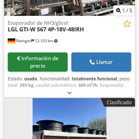
1
/
5
Evaporador de NH3/glicol
LGL
GTI-W 567 4P-18V-48IRH
Ratingen
12.103 km
Información de
Llamar
precio
Estado:
usado
, Funcionalidad:
totalmente funcional
, peso
total:
293 kg
, caudal volumétrico:
369 m³/h
, Evaporador
industrial de doble circuito, con glicol/amoniaco.
Capacidad de refrigeración con amoniaco a 0 °C de
Clasificado
temperatura ambiente y -10 °C de temperatura de
evaporación: 50 kW. Volumen de los tubos: 49 dm³.
Dodpfsztbypox Algswa 5 ventiladores, diámetro 450 mm, 4
polos. Distancia entre aletas: 7 mm. Protección contra la
corrosión con recubrimiento Blygold.