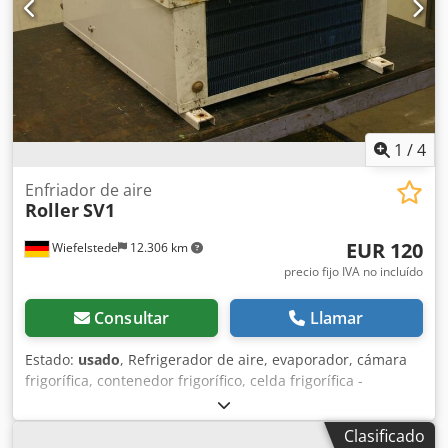
1
/
4
Enfriador de aire
Roller
SV1
EUR 120
Wiefelstede
12.306 km
precio fijo IVA no incluído
Consultar
Llamar
Estado:
usado
, Refrigerador de aire, evaporador, cámara
frigorífica, contenedor frigorífico, celda frigorífica -
Cantidad: 2 ventiladores de 0,58 kW, 1200 vatios Dodpfxob
A Iv Dj Algowa -Peso: 16 kg
Clasificado