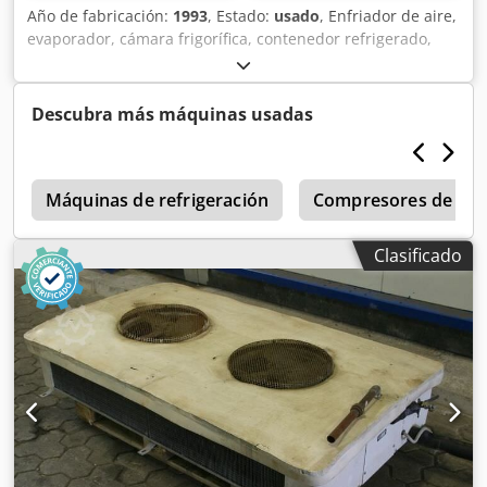
Año de fabricación:
1993
, Estado:
usado
, Enfriador de aire,
evaporador, cámara frigorífica, contenedor refrigerado,
celda frigorífica, enfriador de aire de techo -Cantidad: 1
ventilador -Diámetro del ventilador: 400 mm -Distancia
entre aletas: mm -Dimensiones: 1030/1770/A400 mm -
Descubra más máquinas usadas
Peso: 82 kg Dwodpfx Alsb N Ulijgoa
6
Máquinas de refrigeración
Compresores de refr
Clasificado