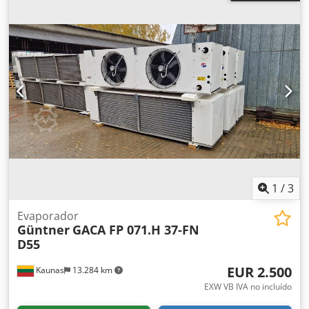
1
/
3
Evaporador
Güntner
GACA FP 071.H 37-FN
D55
EUR 2.500
Kaunas
13.284 km
EXW VB IVA no incluído