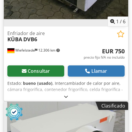
1
/
6
Enfriador de aire
KÜBA
DVB6
EUR 750
Wiefelstede
12.306 km
precio fijo IVA no incluído
Consultar
Llamar
Estado:
bueno (usado)
, Intercambiador de calor por aire,
cámara frigorífica, contenedor frigorífico, celda frigorífica -
Cantidad: 2 ventiladores Dwsdpfx Alob Nx Hisgoa -
Diámetro del ventilador: 400 mm -No se dispone de más
Clasificado
datos técnicos -Cantidad: 2 intercambiadores de calor -
Precio: por unidad -Dimensiones: 1000/1700/A320 mm -
Peso: 94 kg/unidad