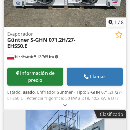
1
/
8
Evaporador
Güntner
S-GHN 071.2H/27-
EHS50.E
Niedźwiedź
12.765 km
Información de
Llamar
precio
Estado:
usado
, Enfriador Guntner - Tipo: S-GHN 071.2H/27-
EHS50.E - Potencia frigorífica: 50 kW a DT8, 40,2 kW a DT7 -
Aletas: 7 mm - Número de ventiladores: 2 x 710 mm -
Dimensiones del equipo: 3500 x 1060 x 970 mm -
Clasificado
Resistencias eléctricas - Refrigerante: Freón - Capacidad:
71,5 L Dodpfxezaz U Io Algowa - Peso: 387 kg - Existencias:
4 unidades - Número de almacén: CH 605 - Estado: usado,