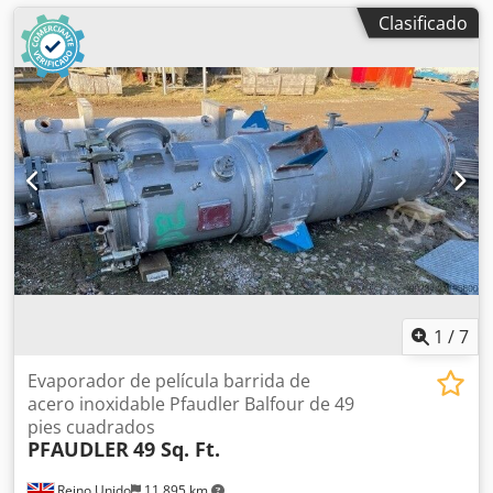
Clasificado
1
/
7
Evaporador de película barrida de
acero inoxidable Pfaudler Balfour de 49
pies cuadrados
PFAUDLER
49 Sq. Ft.
Reino Unido
11.895 km