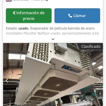
Información de
Llamar
precio
Estado:
usado
, Evaporador de película barrida de acero
inoxidable Pfaudler Balfour usado, aproximadamente 4,64
m² de superficie. Cuerpo del evaporador de
aproximadamente 700 mm de diámetro y 2100 mm de
Clasificado
longitud recta. Capacidad interna de 1460 litros, diseñado
para vacío total/1 bar de presión a 0-160 °C. Chaqueta con
capacidad de 250 litros, diseñada para vacío total/6 bar (5
bar con vacío total) de presión a 0-160 °C. Rotor accionado
por correa mediante motor de 5,5 kW, 415 V, 3/50 Hz, 1440
rpm, a través de reductor Flender modelo ZF80A con
relación de reducción 10,29:1. Djdpjyh Na Ejfx Algjwa