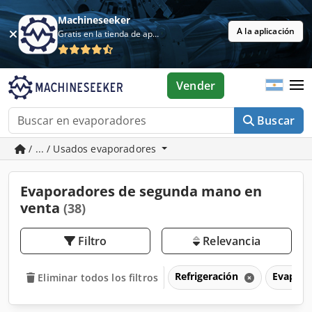
Machineseeker
A la aplicación
Gratis en la tienda de aplicaciones
Vender
Buscar
/ ... / Usados evaporadores
Evaporadores de segunda mano en
venta
(38)
Filtro
Relevancia
Refrigeración
Evapor
Eliminar todos los filtros