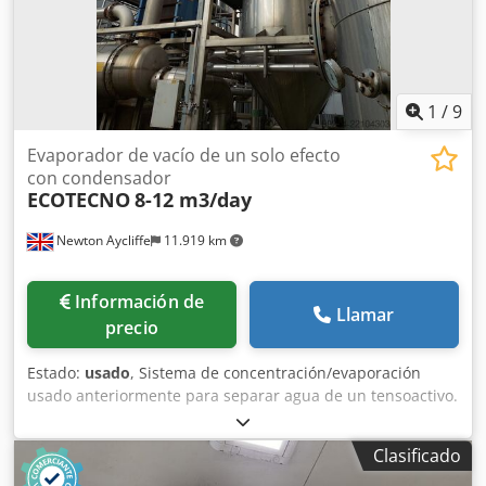
1
/
9
Evaporador de vacío de un solo efecto
con condensador
ECOTECNO
8-12 m3/day
Newton Aycliffe
11.919 km
Información de
Llamar
precio
Estado:
usado
, Sistema de concentración/evaporación
usado anteriormente para separar agua de un tensoactivo.
La capacidad para este proceso era de aproximadamente
8-12 m3/día de mezcla agua/tensoactivo. El sistema fue
Clasificado
fabricado por Ecotecno durante 2011/2012 y se detuvo en