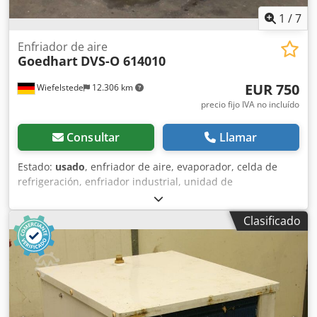
1
/
7
Enfriador de aire
Goedhart
DVS-O 614010
EUR 750
Wiefelstede
12.306 km
precio fijo IVA no incluído
Consultar
Llamar
Estado:
usado
, enfriador de aire, evaporador, celda de
refrigeración, enfriador industrial, unidad de
refrigeración, enfriador, enfriador de agua, sistema de
refrigeración, refrigeración, cámara frigorífica, contenedor
Clasificado
refrigerado, celda fría, intercambiador de calor -
Fabricante: Goedhart, Refrigerador industrial tipo DVS-O
614010 Dwodpfxoqva Nye Algsa -Diámetro del ventilador:
400 mm -Presión de servicio: máx. 5 bar -Temperatura de
funcionamiento: máx. 50°C -Dimensiones: 1410/1170/H700
mm -Peso: 129 kg