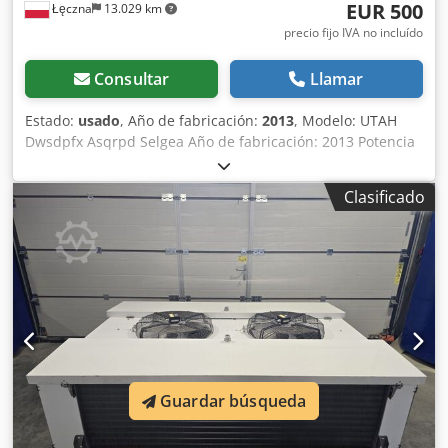
EUR 500
Łęczna
13.029 km
precio fijo IVA no incluído
Consultar
Llamar
Estado:
usado
, Año de fabricación:
2013
, Modelo: UTAH
Dwsdpfx Asqrpd Selgea Año de fabricación: 2013 Potencia
frigorífica: 14,4 kW Dimensiones: 1305 x 700 x 345 mm
Peso: 66 kg.
Clasificado
Guardar búsqueda