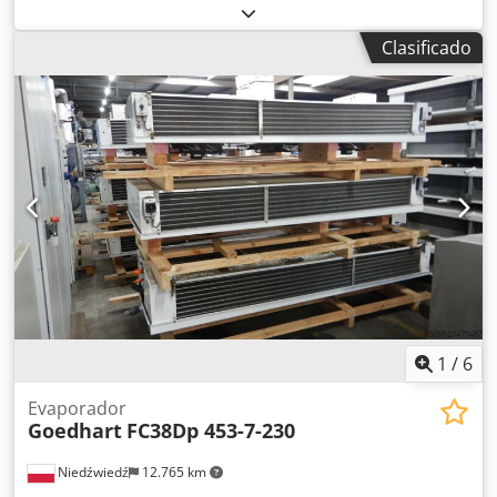
Aletas: 7 mm -Disponemos de 10 uds. con resistencias
eléctricas y 7 uds. sin resistencias -Número de
Clasificado
ventiladores: 2 x 630 mm Dsdpfxjy Endzo Algjwa -
Dimensiones del equipo: 3020 mm x 850 mm x 1000 mm -
Agente refrigerante: Freón -Capacidad: 45 ltr -Existencia en
stock: 17 uds -Número de almacén: CH 599 -Estado: Usado,
en muy buen estado, enfriador 100% hermético,
ventiladores funcionando, listo para operar
1
/
6
Evaporador
Goedhart
FC38Dp 453-7-230
Niedźwiedź
12.765 km