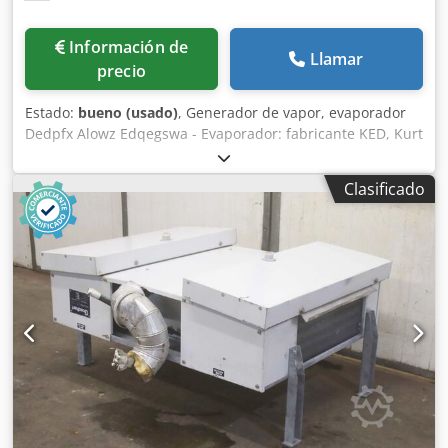
Información de
Llamar
precio
Estado:
bueno (usado)
, Generador de vapor, evaporador
Dedpfx Alowz Edqegswa - Evaporador: fabricante KED, Kurt
Ehemann / tipo: evaporador eléctrico - Cantidad: 5
evaporadores disponibles - Precio: por unidad -
Clasificado
Dimensiones totales: Ø 330 x 575 mm - Peso: 35 kg/unidad