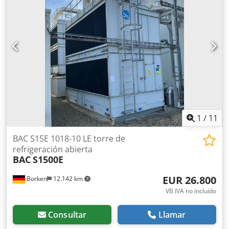
en muy buenas condiciones, enfriador 100% hermético
bajo presión de nitrógeno, ventiladores en perfecto
funcionamiento, listo para su uso
1
/
11
BAC S15E 1018-10 LE torre de
refrigeración abierta
BAC
S1500E
EUR 26.800
Borken
12.142 km
VB IVA no incluído
Consultar
Llamar