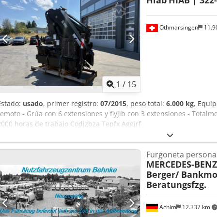
Hiab
HIAB | 322-
Othmarsingen
11.9
1
/
15
Estado:
usado
, primer registro:
07/2015
, peso total:
6.000 kg
, Equi
remoto - Grúa con 6 extensiones y flyjib con 3 extensiones - Tota
2000 horas de trabajo Codjzbza Tepfx Aggjrf
Furgoneta persona
MERCEDES-BENZ
Berger/ Bankmo
Beratungsfzg.
Achim
12.337 km