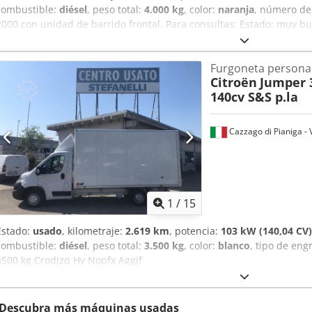
combustible:
diésel
, peso total:
4.000 kg
, color:
naranja
, número de
2000 con unidad de barrido frontal. Para consultas: Estado: muy b
CityCat 2000 Codpjzq Ipxefx Aggjrf * Cabina cerrada con buena visib
izquierdo * Cepillo lateral derecho * Cepillo frontal * Depósito de r
Furgoneta persona
Para cualquier otra pregunta, puede contactarnos en los siguiente
Citroën
Jumper 3
alemán, inglés, francés y...? Salvo errores tipográficos, omisiones y 
140cv S&S p.la
Cazzago di Pianiga - 
1
/
15
Estado:
usado
, kilometraje:
2.619 km
, potencia:
103 kW (140,04 CV)
combustible:
diésel
, peso total:
3.500 kg
, color:
blanco
, tipo de eng
3500 kg Crodjzq Hy Nopfx Aggjf
Descubra más máquinas usadas