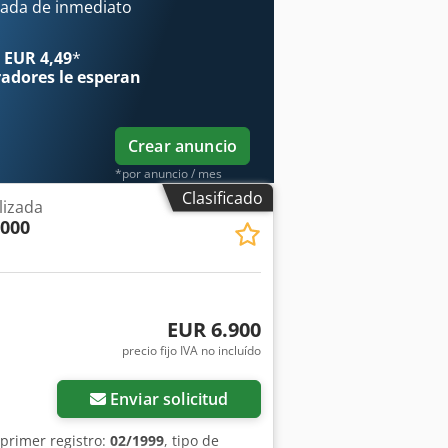
n del compartimento de carga: 1 m³,
ada de inmediato
of
 EUR 4,49
*
radores
le esperan
Crear anuncio
*por anuncio / mes
Clasificado
lizada
2000
EUR 6.900
precio fijo IVA no incluído
Enviar solicitud
 primer registro:
02/1999
, tipo de