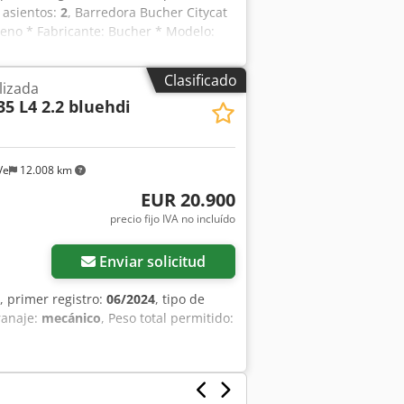
 asientos:
2
, Barredora Bucher Citycat
ueno * Fabricante: Bucher * Modelo:
ilidad panorámica * Cepillo lateral
ecogida ----Precio: 6900 € + 19% de IVA
Clasificado
lizada
s números de teléfono: Hablamos:
5 L4 2.2 bluehdi
venta previa.
Ve
12.008 km
EUR 20.900
precio fijo IVA no incluído
Enviar solicitud
, primer registro:
06/2024
, tipo de
ranaje:
mecánico
, Peso total permitido: