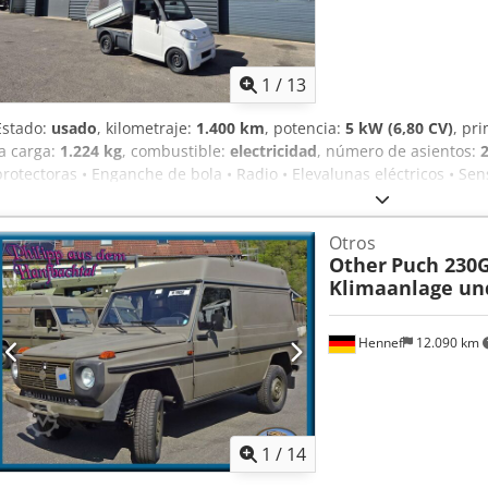
1
/
13
Estado:
usado
, kilometraje:
1.400 km
, potencia:
5 kW (6,80 CV)
, pr
la carga:
1.224 kg
, combustible:
electricidad
, número de asientos:
protectoras • Enganche de bola • Radio • Elevalunas eléctricos • Se
Discos y pastillas de freno delanteros nuevos Crjdpfx Aozr Aaheggj
Otros
Other
Puch 230G
Klimaanlage un
Hennef
12.090 km
1
/
14