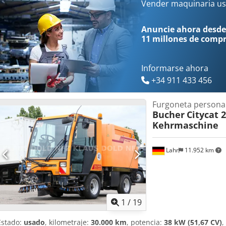
carga (largo x ancho x alto): 2253 mm x 1507 mm x 400 mm, volume
Vender maquinaria us
tapicería de tela, barras de protección lateral. Crodpfx Ajzq Hvwogg
Anuncie ahora desde
11 millones de comp
Informarse ahora
+34 911 433 456
Furgoneta persona
Bucher
Citycat 
Kehrmaschine
Lahr
11.952 km
1
/
19
Estado:
usado
, kilometraje:
30.000 km
, potencia:
38 kW (51,67 CV)
,