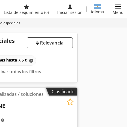
Idioma
Lista de seguimiento
(0)
Iniciar sesión
Menú
as especiales
ciales
Relevancia
es hasta 7,5 t
inar todos los filtros
Clasificado
lizadas / soluciones
NE
m