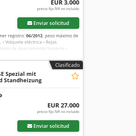
EUR 3.000
precio fijo IVA no incluído
Enviar solicitud
imer registro:
06/2012
, peso máximo de
2
, • Volquete eléctrica • Rejas
nsores de aparcamiento traseros •
f • 4 neumáticos nuevos
Clasificado
E Spezial mit
d Standheizung
EUR 27.000
precio fijo IVA no incluído
Enviar solicitud