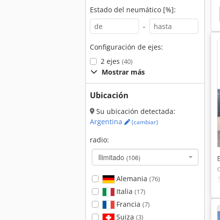
Estado del neumático [%]:
Fiat 11590
Casio Te 2200
Bucher City Spider
-
Configuración de ejes:
2 ejes
(40)
Mostrar más
Ubicación
Su ubicación detectada:
Argentina
(cambiar)
radio:
Ilimitado
(106)
Alemania
(76)
Italia
(17)
Francia
(7)
Suiza
(3)