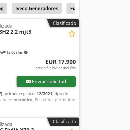
og
Iveco Generadores
Fiat 4566
Clasificado
lizada
3H2 2.2 mjt3
Ve
12.008 km
EUR 17.900
precio fijo IVA no incluído
Enviar solicitud
V)
, primer registro:
12/2021
, tipo de
ranaje:
mecánico
, Peso total permitido:
Clasificado
lizada