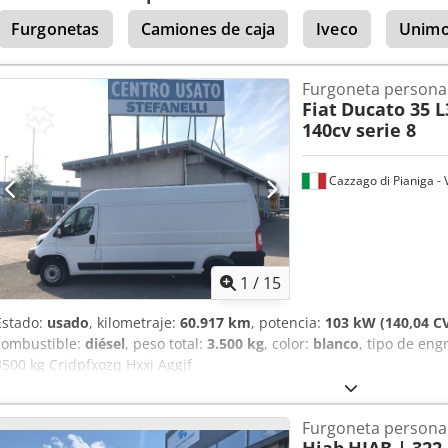
Furgonetas
Camiones de caja
Iveco
Unim
Furgoneta persona
Fiat
Ducato 35 L
140cv serie 8
Cazzago di Pianiga - 
1
/
15
Estado:
usado
, kilometraje:
60.917 km
, potencia:
103 kW (140,04 C
combustible:
diésel
, peso total:
3.500 kg
, color:
blanco
, tipo de eng
3500 kg Crjdpfxozq Hxxj Aggjf
Furgoneta persona