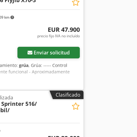
6 Flyjib X70-3
09 km
EUR 47.900
precio fijo IVA no incluído
Enviar solicitud
pamiento:
grúa
, Grúa: ----- Control
lmente funcional - Aproximadamente
Clasificado
lizada
Sprinter 516/
bil/