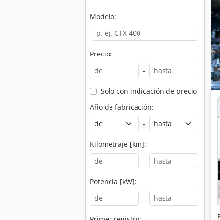
Modelo:
Precio:
-
Solo con indicación de precio
Año de fabricación:
-
Kilometraje [km]:
-
Potencia [kW]:
-
Primer registro: